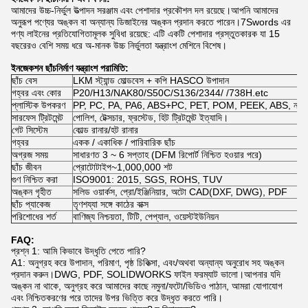
আমাদের উচ্চ-নির্ভুল উত্পাদন সরঞ্জাম এবং পেশাদার প্রকৌশল দল রয়েছে।আপনি আমাদের
অনুরূপ পণ্যের অঙ্কন বা অন্যান্য ডিজাইনের অঙ্কন প্রদান করতে পারেন।7Swords এর
পণ্য লাইনের প্রতিযোগিতামূলক সুবিধা রয়েছে: এটি একটি পেশাদার প্রস্তুতকারক যা 15
বছরেরও বেশি সময় ধরে অ-মানক উচ্চ নির্ভুলতা যন্ত্রাংশ মেশিনে বিশেষ।
ইনজেকশন ছাঁচনির্মাণ যন্ত্রাংশ পরামিতি:
ছাঁচ বেস
LKM স্ট্যান্ড মোল্ডবেস + কপি HASCO উপাদান
গহ্বর এবং কোর
P20/H13/NAK80/S50C/S136/2344/ /738H.etc
প্লাস্টিক উপকরণ
PP, PC, PA, PA6, ABS+PC, PET, POM, PEEK, ABS, নাইলন, 
সারফেস ট্রিটমেন্ট
পোলিশ, টেক্সচার, ফ্রস্টেড, হিট ট্রিটমেন্ট ইত্যাদি।
গেট সিস্টেম
কোল্ড রানার/হট রানার
গহ্বর
একক / একাধিক / পারিবারিক ছাঁচ
অগ্রজ সময়
সাধারণত 3 ~ 6 সপ্তাহ (DFM রিপোর্ট নিশ্চিত হওয়ার পরে)
ছাঁচ জীবন
প্রোটোটাইপ~1,000,000 শট
গুণ নিশ্চিত করা
ISO9001: 2015, SGS, ROHS, TUV
অঙ্কন গৃহীত
সলিড ওয়ার্কস, প্রো/ইঞ্জিনিয়ার, অটো CAD(DXF, DWG), PDF
ছাঁচ প্যাকেজ
তৃণশয্যা সঙ্গে কাঠের বাক্স
পরিশোধের শর্ত
বাণিজ্য নিশ্চয়তা, টিটি, পেপ্যাল, ওয়েস্টইউনিয়ন
FAQ:
প্রশ্ন 1: আমি কিভাবে উদ্ধৃতি পেতে পারি?
A1: অনুগ্রহ করে উপাদান, পরিমাণ, পৃষ্ঠ চিকিত্সা, এবং/অথবা অন্যান্য অনুরোধ সহ অঙ্কন
প্রদান করুন।DWG, PDF, SOLIDWORKS ফাইল ফরম্যাট ভালো।আপনার যদি
অঙ্কন না থাকে, অনুগ্রহ করে আমাদের কাছে নমুনা/ফটো/ভিডিও পাঠান, আমরা যোগাযোগ
এবং নিশ্চিতকরণের পরে তাদের উপর ভিত্তি করে উদ্ধৃত করতে পারি।