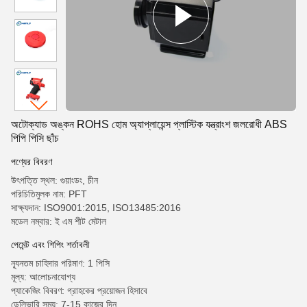
অটোক্যাড অঙ্কন ROHS হোম অ্যাপ্লায়েন্স প্লাস্টিক যন্ত্রাংশ জলরোধী ABS
পিপি পিসি ছাঁচ
পণ্যের বিবরণ
উৎপত্তি স্থল: গুয়াংডং, চীন
পরিচিতিমুলক নাম: PFT
সাক্ষ্যদান: ISO9001:2015, ISO13485:2016
মডেল নম্বার: ই এম শীট মেটাল
পেমেন্ট এবং শিপিং শর্তাবলী
ন্যূনতম চাহিদার পরিমাণ: 1 পিসি
মূল্য: আলোচনাযোগ্য
প্যাকেজিং বিবরণ: গ্রাহকের প্রয়োজন হিসাবে
ডেলিভারি সময়: 7-15 কাজের দিন