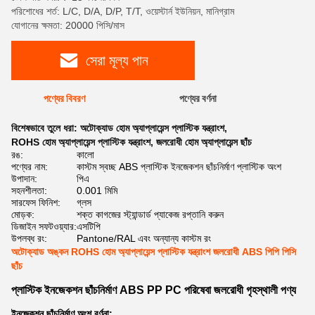
পরিশোধের শর্ত: L/C, D/A, D/P, T/T, ওয়েস্টার্ন ইউনিয়ন, মানিগ্রাম
যোগানের ক্ষমতা: 20000 পিসি/মাস
সেরা মূল্য পান
পণ্যের বিবরণ
পণ্যের বর্ণনা
বিশেষভাবে তুলে ধরা:
অটোক্যাড হোম অ্যাপ্লায়েন্স প্লাস্টিক যন্ত্রাংশ
,
ROHS হোম অ্যাপ্লায়েন্স প্লাস্টিক যন্ত্রাংশ
,
জলরোধী হোম অ্যাপ্লায়েন্স ছাঁচ
রঙ:
কালো
পণ্যের নাম:
কাস্টম স্বচ্ছ ABS প্লাস্টিক ইনজেকশন ছাঁচনির্মাণ প্লাস্টিক অংশ
উপাদান:
পিএ
সহনশীলতা:
0.001 মিমি
সারফেস ফিনিশ:
গ্লস
মোড়ক:
শক্ত কাগজের স্ট্যান্ডার্ড প্যাকেজ রপ্তানি করুন
ডিজাইন সফটওয়্যার:
এসটিপি
উপলব্ধ রং:
Pantone/RAL এবং অন্যান্য কাস্টম রং
অটোক্যাড অঙ্কন ROHS হোম অ্যাপ্লায়েন্স প্লাস্টিক যন্ত্রাংশ জলরোধী ABS পিপি পিসি
ছাঁচ
প্লাস্টিক ইনজেকশন ছাঁচনির্মাণ ABS PP PC পরিষেবা জলরোধী গৃহস্থালী পণ্য
ইনজেকশন ছাঁচনির্মাণ অংশ বর্ণনা: