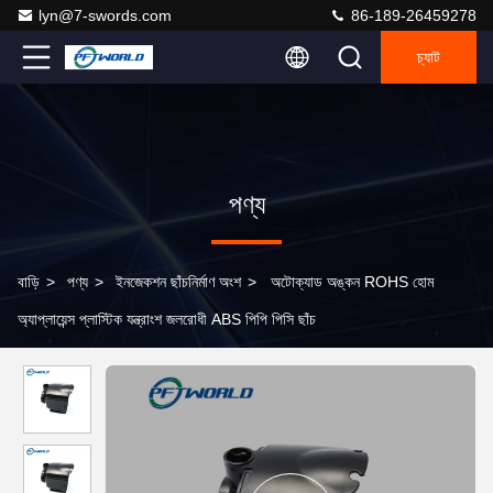
lyn@7-swords.com
86-189-26459278
চ্যাট
পণ্য
বাড়ি
>
পণ্য
>
ইনজেকশন ছাঁচনির্মাণ অংশ
>
অটোক্যাড অঙ্কন ROHS হোম
অ্যাপ্লায়েন্স প্লাস্টিক যন্ত্রাংশ জলরোধী ABS পিপি পিসি ছাঁচ