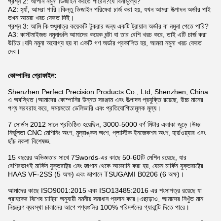
প্রশ্ন 2: আপনি নমুনা ডিজাইন করতে পারেন?যে বিনামূল্যে?
A2: হ্যাঁ, আমরা পারি।কিন্তু ডিজাইন পরিষেবা চার্জ করা হয়, যখন আমরা উত্পাদন অর্ডার পাই
তখন আমরা খরচ ফেরত দিই।
প্রশ্ন 3: আমি কি শুধুমাত্র কয়েকটি টুকরার জন্য একটি ট্রায়াল অর্ডার বা নমুনা পেতে পারি?
A3: কাস্টমাইজড নমুনাগুলি আমাদের কয়েক ঘন্টা বা তার বেশি খরচ করে, তাই এটি চার্জ করা
উচিত।যদি নমুনা অযোগ্য হয় বা একটি গণ অর্ডার প্রকাশিত হয়, আমরা নমুনা খরচ ফেরত
দেব।
কোম্পানির প্রোফাইল:
Shenzhen Perfect Precision Products Co., Ltd, Shenzhen, China
এ অবস্থিত।আমাদের কোম্পানির উন্নত সরঞ্জাম এবং উত্পাদন প্রযুক্তি রয়েছে, উচ্চ মানের
পণ্য সরবরাহ করে, সময়মতো ডেলিভারি এবং প্রতিযোগিতামূলক মূল্য।
7 সোর্ডস 2012 সালে প্রতিষ্ঠিত হয়েছিল, 3000-5000 বর্গ মিটার এলাকা জুড়ে।উচ্চ
নির্ভুলতা CNC মেশিনিং অংশ, মুদ্রাঙ্কন অংশ, প্লাস্টিক ইনজেকশন অংশ, হার্ডওয়্যার এবং
ছাঁচ নকশা বিশেষজ্ঞ.
15 বছরের অভিজ্ঞতার সাথে 7Swords-এর কাছে 50-60টি মেশিন রয়েছে, যার
বেশিরভাগই মার্কিন যুক্তরাষ্ট্র এবং জাপান থেকে আমদানি করা হয়, যেমন মার্কিন যুক্তরাষ্ট্রে
HAAS VF-2SS (5 অক্ষ) এবং জাপানে TSUGAMI B0206 (6 অক্ষ)।
আমাদের কাছে ISO9001:2015 এবং ISO13485:2016 এর শংসাপত্র রয়েছে যা
গ্রাহকের বিশেষ চাহিদা অনুযায়ী নমনীয় সমাধান প্রদান করে।এছাড়াও, আমাদের নিখুঁত মান
নিয়ন্ত্রণ ব্যবস্থা চালানের আগে পণ্যগুলির 100% পরিদর্শনের গ্যারান্টি দিতে পারে।