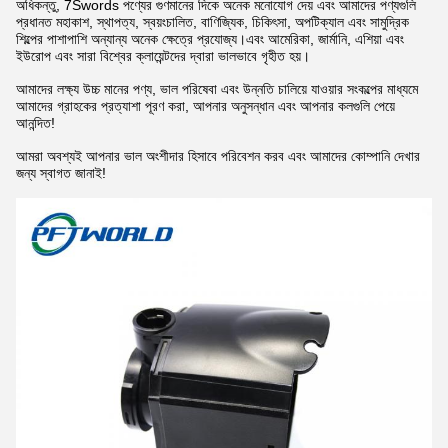
অধিকন্তু, 7Swords পণ্যের গুণমানের দিকে অনেক মনোযোগ দেয় এবং আমাদের পণ্যগুলি
প্রধানত মহাকাশ, স্থাপত্য, স্বয়ংচালিত, বাণিজ্যিক, চিকিৎসা, অপটিক্যাল এবং সামুদ্রিক
শিল্পের পাশাপাশি অন্যান্য অনেক ক্ষেত্রে প্রযোজ্য।এবং আমেরিকা, জার্মানি, এশিয়া এবং
ইউরোপ এবং সারা বিশ্বের ক্লায়েন্টদের দ্বারা ভালভাবে গৃহীত হয়।
আমাদের লক্ষ্য উচ্চ মানের পণ্য, ভাল পরিষেবা এবং উন্নতি চালিয়ে যাওয়ার সংকল্পের মাধ্যমে
আমাদের গ্রাহকের প্রত্যাশা পূরণ করা, আপনার অনুসন্ধান এবং আপনার কলগুলি পেয়ে
আনন্দিত!
আমরা অবশ্যই আপনার ভাল অংশীদার হিসাবে পরিবেশন করব এবং আমাদের কোম্পানি দেখার
জন্য স্বাগত জানাই!