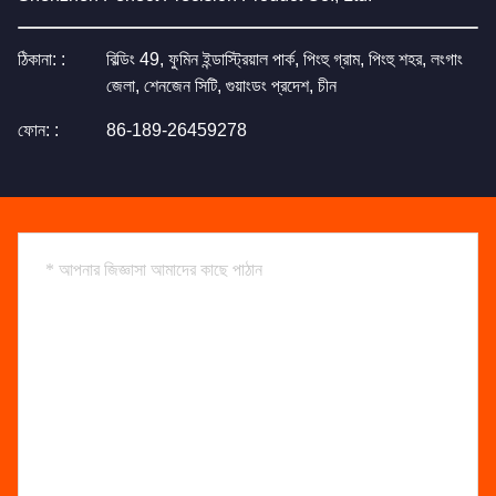
ঠিকানা: :
বিল্ডিং 49, ফুমিন ইন্ডাস্ট্রিয়াল পার্ক, পিংহু গ্রাম, পিংহু শহর, লংগাং
জেলা, শেনজেন সিটি, গুয়াংডং প্রদেশ, চীন
ফোন: :
86-189-26459278