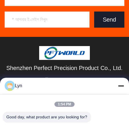
Send
Shenzhen Perfect Precision Product Co., Ltd.
lyn@7-swords.com
Lyn
86-189-26459278
বিল্ডিং 49, ফুমিন ইন্ডাস্ট্রিয়াল পার্ক, পিংহু গ্রাম, পিংহু শহর, লংগাং জেলা, শেনজেন
1:54 PM
সিটি, গুয়াংডং প্রদেশ, চীন
Good day, what product are you looking for?