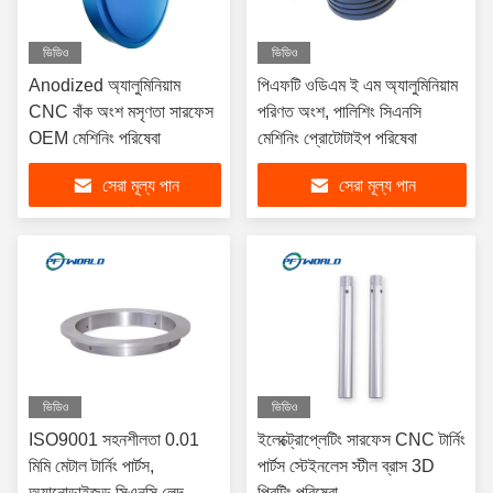
ভিডিও
ভিডিও
Anodized অ্যালুমিনিয়াম
পিএফটি ওডিএম ই এম অ্যালুমিনিয়াম
CNC বাঁক অংশ মসৃণতা সারফেস
পরিণত অংশ, পালিশিং সিএনসি
OEM মেশিনিং পরিষেবা
মেশিনিং প্রোটোটাইপ পরিষেবা
সেরা মূল্য পান
সেরা মূল্য পান
ভিডিও
ভিডিও
ISO9001 সহনশীলতা 0.01
ইলেক্ট্রোপ্লেটিং সারফেস CNC টার্নিং
মিমি মেটাল টার্নিং পার্টস,
পার্টস স্টেইনলেস স্টীল ব্রাস 3D
অ্যানোডাইজড সিএনসি লেদ
প্রিন্টিং পরিষেবা