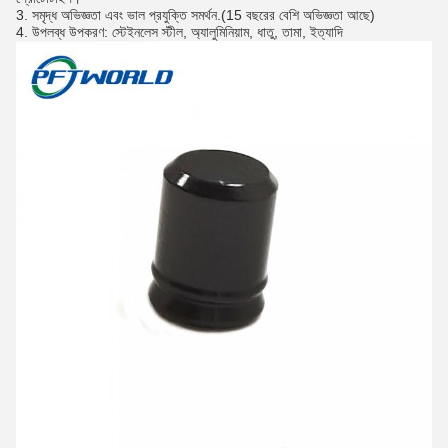
3. সমৃদ্ধ অভিজ্ঞতা এবং ভাল প্রযুক্তি সমর্থন.(15 বছরের বেশি অভিজ্ঞতা আছে)
4. উপলব্ধ উপকরণ: স্টেইনলেস স্টীল, অ্যালুমিনিয়াম, ধাতু, তামা, ইত্যাদি