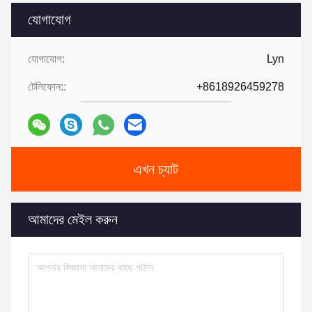
যোগাযোগ
যোগাযোগ:
Lyn
টেলিফোন::
+8618926459278
এখন চ্যাট
আমাদের মেইল করুন