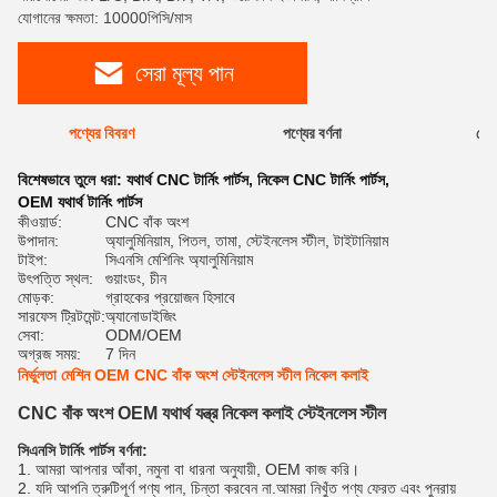
যোগানের ক্ষমতা: 10000পিসি/মাস
সেরা মূল্য পান
পণ্যের বিবরণ
পণ্যের বর্ণনা
রেটি
বিশেষভাবে তুলে ধরা:
যথার্থ CNC টার্নিং পার্টস
,
নিকেল CNC টার্নিং পার্টস
,
OEM যথার্থ টার্নিং পার্টস
কীওয়ার্ড:
CNC বাঁক অংশ
উপাদান:
অ্যালুমিনিয়াম, পিতল, তামা, স্টেইনলেস স্টীল, টাইটানিয়াম
টাইপ:
সিএনসি মেশিনিং অ্যালুমিনিয়াম
উৎপত্তি স্থল:
গুয়াংডং, চীন
মোড়ক:
গ্রাহকের প্রয়োজন হিসাবে
সারফেস ট্রিটমেন্ট:
অ্যানোডাইজিং
সেবা:
ODM/OEM
অগ্রজ সময়:
7 দিন
নির্ভুলতা মেশিন OEM CNC বাঁক অংশ স্টেইনলেস স্টীল নিকেল কলাই
CNC বাঁক অংশ OEM যথার্থ যন্ত্র নিকেল কলাই স্টেইনলেস স্টীল
সিএনসি টার্নিং পার্টস বর্ণনা:
1. আমরা আপনার আঁকা, নমুনা বা ধারনা অনুযায়ী, OEM কাজ করি।
2. যদি আপনি ত্রুটিপূর্ণ পণ্য পান, চিন্তা করবেন না.আমরা নিখুঁত পণ্য ফেরত এবং পুনরায়