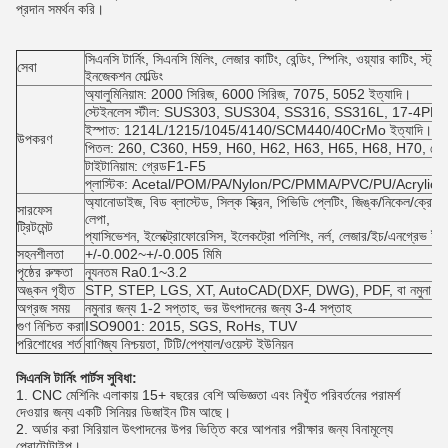
প্রদান সমর্থন করি।
সিএনসি টার্নিং, সিএনসি মিলিং, লেজার কাটিং, বেন্ডিং, স্পিনিং, ওয়্যার কাটিং, স্ট্
সেবা
ইনজেকশন মোল্ডিং
অ্যালুমিনিয়াম: 2000 সিরিজ, 6000 সিরিজ, 7075, 5052 ইত্যাদি।
স্টেইনলেস স্টীল: SUS303, SUS304, SS316, SS316L, 17-4PH ইত
ইস্পাত: 1214L/1215/1045/4140/SCM440/40CrMo ইত্যাদি।
উপকরণ
পিতল: 260, C360, H59, H60, H62, H63, H65, H68, H70, ব্রোঞ্জ
টাইটানিয়াম: গ্রেডF1-F5
প্লাস্টিক: Acetal/POM/PA/Nylon/PC/PMMA/PVC/PU/Acrylic/
অ্যানোডাইজ, বিড ব্লাস্টেড, সিল্ক স্ক্রিন, পিভিডি প্লেটিং, জিঙ্ক/নিকেল/ক্রোম/টা
সারফেস
লেপা,
ট্রিটমেন্ট
প্যাসিভেশন, ইলেক্ট্রোফোরেসিস, ইলেকট্রো পলিশিং, নর্ল, লেজার/ইচ/এনগ্রেভ ইত
সহনশীলতা
+/-0.002~+/-0.005 মিমি
পৃষ্ঠের রুক্ষতা
ন্যূনতম Ra0.1~3.2
অঙ্কন গৃহীত
STP, STEP, LGS, XT, AutoCAD(DXF, DWG), PDF, বা নমুনা
অগ্রজ সময়
নমুনার জন্য 1-2 সপ্তাহ, ভর উৎপাদনের জন্য 3-4 সপ্তাহ
গুণ নিশ্চিত করা
ISO9001: 2015, SGS, RoHs, TUV
পরিশোধের শর্ত
বাণিজ্য নিশ্চয়তা, টিটি/পেপ্যাল/ওয়েস্ট ইউনিয়ন
সিএনসি টার্নিং পার্টস সুবিধা:
1. CNC মেশিনিং এলাকায় 15+ বছরের বেশি অভিজ্ঞতা এবং নিখুঁত পরিবর্তনের পরামর্শ
দেওয়ার জন্য একটি সিনিয়র ডিজাইন টিম আছে।
2. অর্ডার করা সিরিয়াল উৎপাদনের উপর ভিত্তি করে আপনার পরীক্ষার জন্য বিনামূল্যে
প্রোটোটাইপ।