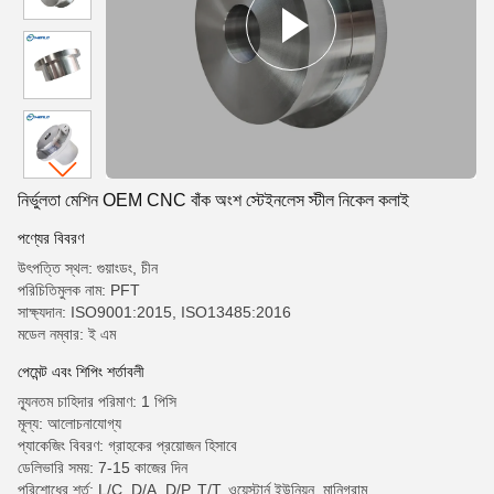
নির্ভুলতা মেশিন OEM CNC বাঁক অংশ স্টেইনলেস স্টীল নিকেল কলাই
পণ্যের বিবরণ
উৎপত্তি স্থল: গুয়াংডং, চীন
পরিচিতিমুলক নাম: PFT
সাক্ষ্যদান: ISO9001:2015, ISO13485:2016
মডেল নম্বার: ই এম
পেমেন্ট এবং শিপিং শর্তাবলী
ন্যূনতম চাহিদার পরিমাণ: 1 পিসি
মূল্য: আলোচনাযোগ্য
প্যাকেজিং বিবরণ: গ্রাহকের প্রয়োজন হিসাবে
ডেলিভারি সময়: 7-15 কাজের দিন
পরিশোধের শর্ত: L/C, D/A, D/P, T/T, ওয়েস্টার্ন ইউনিয়ন, মানিগ্রাম