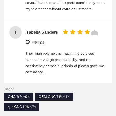
several batches, and the parts consistently meet
my tolerances without extra adjustments.
I
Isabella Sanders
সহায়ক (1)
Their high volume cnc machining services
handled my large order steadily, and the
consistency across hundreds of pieces gave me
confidence.
Tags:
CNC টার্নিং পার্টস
OEM CNC টার্নিং পার্টস
ব্রাস CNC টার্নিং পার্টস