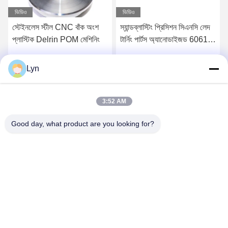
ভিডিও
ভিডিও
স্টেইনলেস স্টীল CNC বাঁক অংশ
স্যান্ডব্লাস্টিং প্রিসিশন সিএনসি লেদ
প্লাস্টিক Delrin POM মেশিনিং
টার্নিং পার্টস অ্যানোডাইজড 6061
7075 অ্যালুমিনিয়াম
Lyn
সেরা মূল্য পান
সেরা মূল্য পান
3:52 AM
Good day, what product are you looking for?
Shenzhen Perfect Precision Product Co., Ltd.
lyn@7-swords.com
86-189-26459278
বিল্ডিং 49, ফুমিন ইন্ডাস্ট্রিয়াল পার্ক, পিংহু গ্রাম, পিংহু শহর, লংগাং জেলা, শেনজেন
সিটি, গুয়াংডং প্রদেশ, চীন