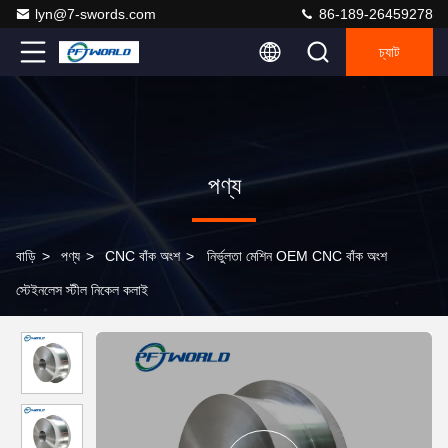
lyn@7-swords.com
86-189-26459278
চ্যাট
পণ্য
বাড়ি
>
পণ্য
>
CNC বাঁক অংশ
>
নির্ভুলতা মেশিন OEM CNC বাঁক অংশ
স্টেইনলেস স্টীল নিকেল কলাই