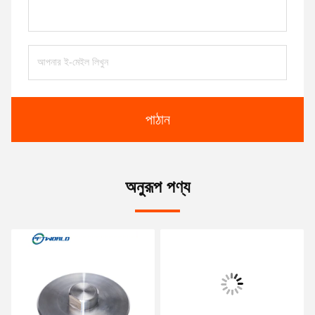
পাঠান
অনুরূপ পণ্য