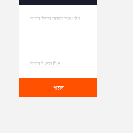
ধাতু জালিয়াতি সেবা
(5)
ধাতু ঢালাইয়ের সেবা
(6)
কাস্টম মোল্ড
(6)
দ্রুত প্রোটোটাইপ
(6)
থ্রিডি প্রিন্টিং সেবা
(5)
পাঠান