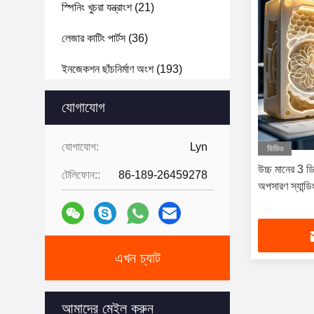
স্পিনিং খুচরা যন্ত্রাংশ
(21)
লেজার কাটিং পার্টস
(36)
ইনজেকশন ছাঁচনির্মাণ অংশ
(193)
লিনিয়ার গাইড স্লাইডার
(12)
যোগাযোগ
সিএনসি মেডিকেল অংশ
(12)
যোগাযোগ:
Lyn
ভিডিও
সিএনসি অটো পার্টস
(11)
উচ্চ মানের 3 ডি
টেলিফোন::
86-189-26459278
অপসারণ স্যান্ডিং
সিএনসি এভিয়েশন পার্টস
(7)
সিএনসি সাইকেলের যন্ত্রাংশ
(6)
কাস্টম মেটাল গিয়ার
(5)
এখন চ্যাট
ধাতু ঢালাইয়ের সেবা
(5)
আমাদের মেইল করুন