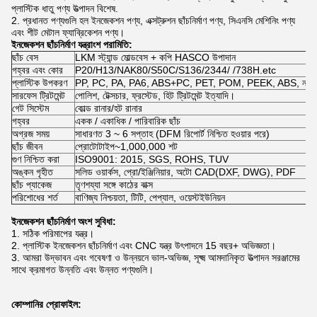
প্লাস্টিক ধাতু পণ্য উত্পাদন বিশেষ.
2. প্রধানত পণ্যগুলি হল ইনজেকশন পণ্য, এক্সট্রুশন ছাঁচনির্মাণ পণ্য, সিএনসি মেশিনিং পণ্য
এবং শীট মেটাল ফ্যাব্রিকেশন পণ্য।
ইনজেকশন ছাঁচনির্মাণ যন্ত্রাংশ পরামিতি:
ছাঁচ বেস
LKM স্ট্যান্ড মোল্ডবেস + কপি HASCO উপাদান
গহ্বর এবং কোর
P20/H13/NAK80/S50C/S136/2344/ /738H.etc
প্লাস্টিক উপকরণ
PP, PC, PA, PA6, ABS+PC, PET, POM, PEEK, ABS, নাইলন, 
সারফেস ট্রিটমেন্ট
পোলিশ, টেক্সচার, ফ্রস্টেড, হিট ট্রিটমেন্ট ইত্যাদি।
গেট সিস্টেম
কোল্ড রানার/হট রানার
গহ্বর
একক / একাধিক / পারিবারিক ছাঁচ
অগ্রজ সময়
সাধারণত 3 ~ 6 সপ্তাহ (DFM রিপোর্ট নিশ্চিত হওয়ার পরে)
ছাঁচ জীবন
প্রোটোটাইপ~1,000,000 শট
গুণ নিশ্চিত করা
ISO9001: 2015, SGS, ROHS, TUV
অঙ্কন গৃহীত
সলিড ওয়ার্কস, প্রো/ইঞ্জিনিয়ার, অটো CAD(DXF, DWG), PDF
ছাঁচ প্যাকেজ
তৃণশয্যা সঙ্গে কাঠের বাক্স
পরিশোধের শর্ত
বাণিজ্য নিশ্চয়তা, টিটি, পেপ্যাল, ওয়েস্টইউনিয়ন
ইনজেকশন ছাঁচনির্মাণ অংশ সুবিধা:
1. সঠিক পরিমাপের যন্ত্র।
2. প্লাস্টিক ইনজেকশন ছাঁচনির্মাণ এবং CNC যন্ত্র উৎপাদনে 15 বছর+ অভিজ্ঞতা।
3. আমরা উদ্ভাবন এবং গবেষণা ও উন্নয়নে ভাল-অভিজ্ঞ, সূক্ষ্ম আমদানিকৃত উত্পাদন সরঞ্জামের
সাথে ক্রমাগত উন্নতি এবং উন্নত পণ্যগুলি।
কোম্পানির প্রোফাইল: