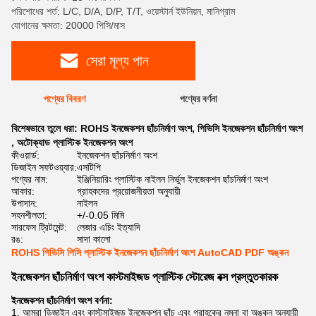
পরিশোধের শর্ত: L/C, D/A, D/P, T/T, ওয়েস্টার্ন ইউনিয়ন, মানিগ্রাম
যোগানের ক্ষমতা: 20000 পিসি/মাস
সেরা মূল্য পান
পণ্যের বিবরণ
পণ্যের বর্ণনা
বিশেষভাবে তুলে ধরা:
ROHS ইনজেকশন ছাঁচনির্মাণ অংশ
,
পিভিসি ইনজেকশন ছাঁচনির্মাণ অংশ
,
অটোক্যাড প্লাস্টিক ইনজেকশন অংশ
কীওয়ার্ড:
ইনজেকশন ছাঁচনির্মাণ অংশ
ডিজাইন সফটওয়্যার:
এসটিপি
পণ্যের নাম:
ইঞ্জিনিয়ারিং প্লাস্টিক নাইলন নির্ভুল ইনজেকশন ছাঁচনির্মাণ অংশ
আকার:
গ্রাহকদের প্রয়োজনীয়তা অনুযায়ী
উপাদান:
নাইলন
সহনশীলতা:
+/-0.05 মিমি
সারফেস ট্রিটমেন্ট:
লেজার এচিং ইত্যাদি
রঙ:
সাদা কালো
ROHS পিভিসি পিসি প্লাস্টিক ইনজেকশন ছাঁচনির্মাণ অংশ AutoCAD PDF অঙ্কন
ইনজেকশন ছাঁচনির্মাণ অংশ কাস্টমাইজড প্লাস্টিক স্টোরেজ বক্স প্রস্তুতকারক
ইনজেকশন ছাঁচনির্মাণ অংশ বর্ণনা:
1. আমরা ডিজাইন এবং কাস্টমাইজড ইনজেকশন ছাঁচ এবং গ্রাহকের নমুনা বা অঙ্কন অনুযায়ী