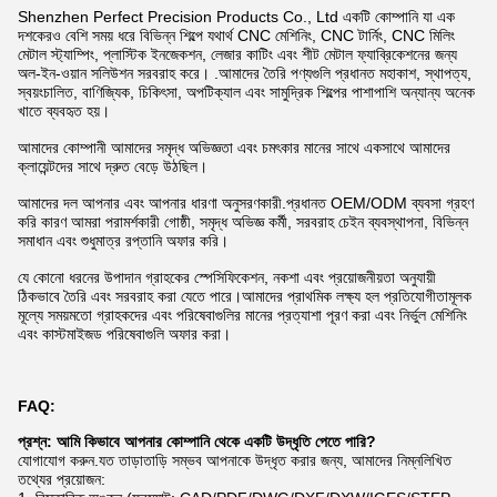
Shenzhen Perfect Precision Products Co., Ltd একটি কোম্পানি যা এক
দশকেরও বেশি সময় ধরে বিভিন্ন শিল্পে যথার্থ CNC মেশিনিং, CNC টার্নিং, CNC মিলিং
মেটাল স্ট্যাম্পিং, প্লাস্টিক ইনজেকশন, লেজার কাটিং এবং শীট মেটাল ফ্যাব্রিকেশনের জন্য
অল-ইন-ওয়ান সলিউশন সরবরাহ করে। .আমাদের তৈরি পণ্যগুলি প্রধানত মহাকাশ, স্থাপত্য,
স্বয়ংচালিত, বাণিজ্যিক, চিকিৎসা, অপটিক্যাল এবং সামুদ্রিক শিল্পের পাশাপাশি অন্যান্য অনেক
খাতে ব্যবহৃত হয়।
আমাদের কোম্পানী আমাদের সমৃদ্ধ অভিজ্ঞতা এবং চমৎকার মানের সাথে একসাথে আমাদের
ক্লায়েন্টদের সাথে দ্রুত বেড়ে উঠছিল।
আমাদের দল আপনার এবং আপনার ধারণা অনুসরণকারী.প্রধানত OEM/ODM ব্যবসা গ্রহণ
করি কারণ আমরা পরামর্শকারী গোষ্ঠী, সমৃদ্ধ অভিজ্ঞ কর্মী, সরবরাহ চেইন ব্যবস্থাপনা, বিভিন্ন
সমাধান এবং শুধুমাত্র রপ্তানি অফার করি।
যে কোনো ধরনের উপাদান গ্রাহকের স্পেসিফিকেশন, নকশা এবং প্রয়োজনীয়তা অনুযায়ী
ঠিকভাবে তৈরি এবং সরবরাহ করা যেতে পারে।আমাদের প্রাথমিক লক্ষ্য হল প্রতিযোগীতামূলক
মূল্যে সময়মতো গ্রাহকদের এবং পরিষেবাগুলির মানের প্রত্যাশা পূরণ করা এবং নির্ভুল মেশিনিং
এবং কাস্টমাইজড পরিষেবাগুলি অফার করা।
FAQ:
প্রশ্ন: আমি কিভাবে আপনার কোম্পানি থেকে একটি উদ্ধৃতি পেতে পারি?
যোগাযোগ করুন.যত তাড়াতাড়ি সম্ভব আপনাকে উদ্ধৃত করার জন্য, আমাদের নিম্নলিখিত
তথ্যের প্রয়োজন: