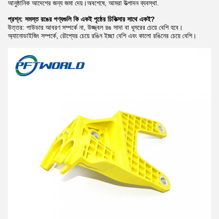
আনুষ্ঠানিক আদেশের জন্য জমা দেয়।অবশেষে, আমরা উত্পাদন ব্যবস্থা.
প্রশ্ন: সমস্ত রঙের পণ্যগুলি কি একই পৃষ্ঠের চিকিত্সার সাথে একই?
উত্তর: পাউডার আবরণ সম্পর্কে না, উজ্জ্বল রঙ সাদা বা ধূসরের চেয়ে বেশি হবে।
অ্যানোডাইজিং সম্পর্কে, রৌপ্যের চেয়ে রঙিন ইচ্ছা বেশি এবং কালো রঙিনের চেয়ে বেশি।