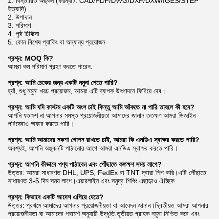
1. বিস্তারিত অঙ্কন (ফরম্যাট: CAD/PDF/DWG/DXF/DXW/IGES/STEP
ইত্যাদি)
2. উপাদান
3. পরিমাণ
4. পৃষ্ঠ চিকিত্সা
5. কোন বিশেষ প্যাকিং বা অন্যান্য প্রয়োজন
প্রশ্ন: MOQ কি?
আমরা কম পরিমাণ গ্রহণ করতে পারেন.
প্রশ্ন: আমি চেকের জন্য একটি নমুনা পেতে পারি?
হ্যাঁ, শুধু নমুনা খরচ প্রয়োজন, আমরা এটি ব্যাপক উৎপাদনে ফিরিয়ে দেব।
প্রশ্ন: আমি যদি কাস্টম একটি অংশ চাই কিন্তু আমি আঁকতে না পারি তাহলে কী হবে?
আপনি যতক্ষণ না আপনার সমস্ত প্রয়োজনীয়তা আমাদের জানান ততক্ষণ আমরা ডিজাইন
পরিষেবাও অফার করতে পারি।
প্রশ্ন: আমি আমাদের নকশা গোপন রাখতে চাই, আমরা কি এনডিএ স্বাক্ষর করতে পারি?
অবশ্যই, আপনি অঙ্কনটি পাঠানোর আগে আমরা এনডিএ স্বাক্ষর করতে পারি।
প্রশ্ন: আপনি কীভাবে পণ্য পাঠাবেন এবং পৌঁছাতে কতক্ষণ সময় লাগে?
উত্তর: আমরা সাধারণত DHL, UPS, FedEx বা TNT দ্বারা শিপ করি।এটি পৌঁছাতে
সাধারণত 3-5 দিন সময় লাগে।এয়ারলাইন এবং সমুদ্র শিপিং এছাড়াও ঐচ্ছিক.
প্রশ্ন: কিভাবে একটি আদেশ এগিয়ে যেতে?
উত্তর: প্রথমে আমাদের আপনার প্রয়োজনীয়তা বা আবেদন জানান।দ্বিতীয়ত আমরা আপনার
প্রয়োজনীয়তা বা আমাদের পরামর্শ অনুযায়ী উদ্ধৃতি.তৃতীয়ত গ্রাহক নমুনা নিশ্চিত করে এবং