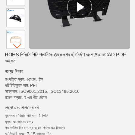
ROHS পিভিসি পিসি প্লাস্টিক ইনজেকশন ছাঁচনির্মাণ অংশ AutoCAD PDF
অঙ্কন
পণ্যের বিবরণ
উৎপত্তি স্থল: গুয়াংডং, চীন
পরিচিতিমুলক নাম: PFT
সাক্ষ্যদান: ISO9001:2015, ISO13485:2016
মডেল নম্বার: ই এম শীট মেটাল
পেমেন্ট এবং শিপিং শর্তাবলী
ন্যূনতম চাহিদার পরিমাণ: 1 পিসি
মূল্য: আলোচনাযোগ্য
প্যাকেজিং বিবরণ: গ্রাহকের প্রয়োজন হিসাবে
ডেলিভারি সময়: 7-15 কাজের দিন