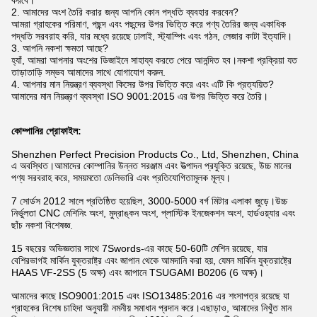
করবে।
2. আমাদের অংশ তৈরি করার জন্য আপনি কোন পদ্ধতি ব্যবহার করবেন?
আমরা গ্রাহকের পরিমাণ, পছন্দ এবং পছন্দের উপর ভিত্তি করে পণ্য তৈরির জন্য একাধিক
পদ্ধতি সরবরাহ করি, যার মধ্যে রয়েছে ঢালাই, স্ট্যাম্পিং এবং গঠন, লেজার কাটা ইত্যাদি।
3. আপনি নকশা ক্ষমতা আছে?
হ্যাঁ, আমরা আপনার অংশের ডিজাইনে সাহায্য করতে পেরে আনন্দিত হব।নকশা প্রক্রিয়া যত
তাড়াতাড়ি সম্ভব আমাদের সাথে যোগাযোগ করুন.
4. আপনার মান নিয়ন্ত্রণ ব্যবস্থা কিসের উপর ভিত্তি করে এবং এটি কি প্রত্যয়িত?
আমাদের মান নিয়ন্ত্রণ ব্যবস্থা ISO 9001:2015 এর উপর ভিত্তি করে তৈরি।
কোম্পানির প্রোফাইল:
Shenzhen Perfect Precision Products Co., Ltd, Shenzhen, China
এ অবস্থিত।আমাদের কোম্পানির উন্নত সরঞ্জাম এবং উত্পাদন প্রযুক্তি রয়েছে, উচ্চ মানের
পণ্য সরবরাহ করে, সময়মতো ডেলিভারি এবং প্রতিযোগিতামূলক মূল্য।
7 সোর্ডস 2012 সালে প্রতিষ্ঠিত হয়েছিল, 3000-5000 বর্গ মিটার এলাকা জুড়ে।উচ্চ
নির্ভুলতা CNC মেশিনিং অংশ, মুদ্রাঙ্কন অংশ, প্লাস্টিক ইনজেকশন অংশ, হার্ডওয়্যার এবং
ছাঁচ নকশা বিশেষজ্ঞ.
15 বছরের অভিজ্ঞতার সাথে 7Swords-এর কাছে 50-60টি মেশিন রয়েছে, যার
বেশিরভাগই মার্কিন যুক্তরাষ্ট্র এবং জাপান থেকে আমদানি করা হয়, যেমন মার্কিন যুক্তরাষ্ট্রে
HAAS VF-2SS (5 অক্ষ) এবং জাপানে TSUGAMI B0206 (6 অক্ষ)।
আমাদের কাছে ISO9001:2015 এবং ISO13485:2016 এর শংসাপত্র রয়েছে যা
গ্রাহকের বিশেষ চাহিদা অনুযায়ী নমনীয় সমাধান প্রদান করে।এছাড়াও, আমাদের নিখুঁত মান