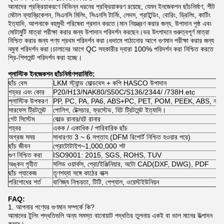
আমাদের প্রক্রিয়াকরণে বিভিন্ন ধরনের প্রক্রিয়াকরণ রয়েছে, যেমন ইনজেকশন ছাঁচনির্মাণ, শীট
মেটাল ফ্যাব্রিকেশন, সিএনসি মিলিং, সিএনসি টার্নিং, লেদস, গ্রাইন্ডিং, বোরিং, ড্রিলিং, কাটিং
ইত্যাদি, আপনাকে বহুমুখী পরিষেবা প্রদান করতে।মান নিয়ন্ত্রণ করার জন্য, উপাদান পৃষ্ঠ এবং
মোটামুটি মাত্রা পরীক্ষা করার জন্য উপাদান পরিদর্শন করছেন।ভর উৎপাদনে গুরুত্বপূর্ণ মাত্রা
নিশ্চিত করার জন্য পণ্য প্রথম পরিদর্শন করা।গুদামে পাঠানোর আগে গুণমান পরীক্ষা করার জন্য
নমুনা পরিদর্শন করা।চালানের আগে QC সহকারীর দ্বারা 100% পরিদর্শন করা নিশ্চিত করতে
প্রি-শিপমেন্ট পরিদর্শন করা হচ্ছে।
প্লাস্টিক ইনজেকশন ছাঁচনির্মাণ
পরামিতি:
ছাঁচ বেস
LKM স্ট্যান্ড মোল্ডবেস + কপি HASCO উপাদান
গহ্বর এবং কোর
P20/H13/NAK80/S50C/S136/2344/ /738H.etc
প্লাস্টিক উপকরণ
PP, PC, PA, PA6, ABS+PC, PET, POM, PEEK, ABS, নাইলন, 
সারফেস ট্রিটমেন্ট
পোলিশ, টেক্সচার, ফ্রস্টেড, হিট ট্রিটমেন্ট ইত্যাদি।
গেট সিস্টেম
কোল্ড রানার/হট রানার
গহ্বর
একক / একাধিক / পারিবারিক ছাঁচ
অগ্রজ সময়
সাধারণত 3 ~ 6 সপ্তাহ (DFM রিপোর্ট নিশ্চিত হওয়ার পরে)
ছাঁচ জীবন
প্রোটোটাইপ~1,000,000 শট
গুণ নিশ্চিত করা
ISO9001: 2015, SGS, ROHS, TUV
অঙ্কন গৃহীত
সলিড ওয়ার্কস, প্রো/ইঞ্জিনিয়ার, অটো CAD(DXF, DWG), PDF
ছাঁচ প্যাকেজ
তৃণশয্যা সঙ্গে কাঠের বাক্স
পরিশোধের শর্ত
বাণিজ্য নিশ্চয়তা, টিটি, পেপ্যাল, ওয়েস্টইউনিয়ন
FAQ:
1. আপনার পণ্যের গুণমান সম্পর্কে কি?
আমাদের টুলিং পদ্ধতিগুলি অন্য সমস্ত বানোয়াট পদ্ধতির তুলনায় একই বা ভাল মানের উত্পাদন