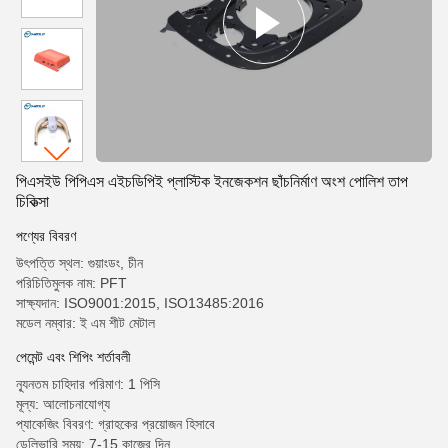
পিএসইউ পিপিএস এইচডিপিই প্লাস্টিক ইনজেকশন ছাঁচনির্মাণ অংশ পোলিশ তাপ
চিকিত্সা
পণ্যের বিবরণ
উৎপত্তি স্থল: গুয়াংডং, চীন
পরিচিতিমুলক নাম: PFT
সাক্ষ্যদান: ISO9001:2015, ISO13485:2016
মডেল নম্বার: ই এম শীট মেটাল
পেমেন্ট এবং শিপিং শর্তাবলী
ন্যূনতম চাহিদার পরিমাণ: 1 পিসি
মূল্য: আলোচনাযোগ্য
প্যাকেজিং বিবরণ: গ্রাহকের প্রয়োজন হিসাবে
ডেলিভারি সময়: 7-15 কাজের দিন