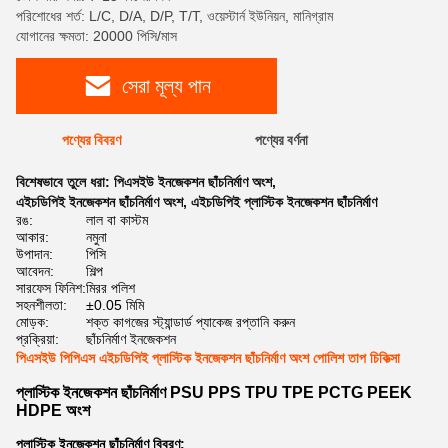
পরিশোধের শর্ত: L/C, D/A, D/P, T/T, ওয়েস্টার্ন ইউনিয়ন, মানিগ্রাম
যোগানের ক্ষমতা: 20000 পিসি/মাস
সেরা মূল্য পান
পণ্যের বিবরণ
পণ্যের বর্ণনা
বিশেষভাবে তুলে ধরা:
পিএসইউ ইনজেকশন ছাঁচনির্মাণ অংশ
,
এইচডিপিই ইনজেকশন ছাঁচনির্মাণ অংশ
,
এইচডিপিই প্লাস্টিক ইনজেকশন ছাঁচনির্মাণ
রঙ:
লাল বা কাস্টম
আকার:
নমুনা
উপাদান:
পিসি
আবেদন:
শিল্প
সারফেস ফিনিশ:
মিরর পলিশ
সহনশীলতা:
±0.05 মিমি
মোড়ক:
শক্ত কাগজের স্ট্যান্ডার্ড প্যাকেজ রপ্তানি করুন
প্রক্রিয়া:
ছাঁচনির্মাণ ইনজেকশন
পিএসইউ পিপিএস এইচডিপিই প্লাস্টিক ইনজেকশন ছাঁচনির্মাণ অংশ পোলিশ তাপ চিকিত্সা
প্লাস্টিক ইনজেকশন ছাঁচনির্মাণ PSU PPS TPU TPE PCTG PEEK
HDPE অংশ
প্লাস্টিক ইনজেকশন ছাঁচনির্মাণ বিবরণ: