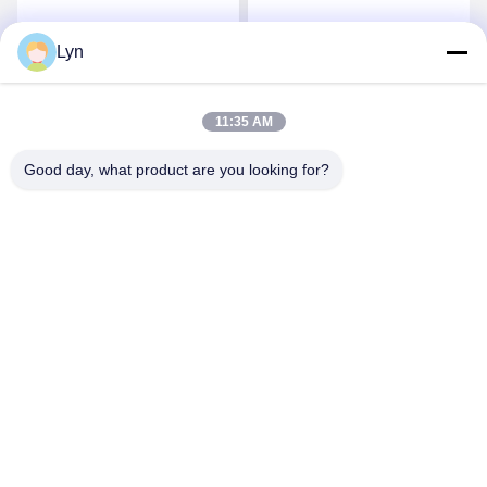
অংশ
Lyn
সেরা মূল্য পান
সেরা মূল্য পান
11:35 AM
Good day, what product are you looking for?
Shenzhen Perfect Precision Product Co., Ltd.
lyn@7-swords.com
86-189-26459278
বিল্ডিং 49, ফুমিন ইন্ডাস্ট্রিয়াল পার্ক, পিংহু গ্রাম, পিংহু শহর, লংগাং জেলা, শেনজেন
সিটি, গুয়াংডং প্রদেশ, চীন