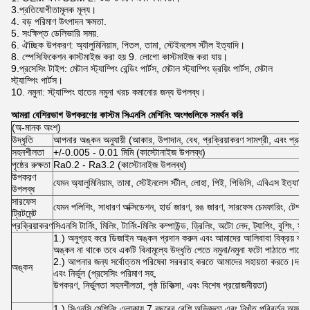
3.প্রতিযোগীতামূলক মূল্য।
4. বড় পরিমাণ উৎপাদন ক্ষমতা.
5. সংক্ষিপ্ত ডেলিভারি সময়.
6. ঐচ্ছিক উপকরণ: অ্যালুমিনিয়াম, পিতল, তামা, স্টেইনলেস স্টীল ইত্যাদি।
8. স্পেসিফিকেশন কাস্টমাইজ করা হয় 9. লোগো কাস্টমাইজ করা যায়।
9.প্রসেসিং টাইপ: মেটাল স্ট্যাম্পিং বেন্ডিং পার্টস, মেটাল স্ট্যাম্পিং ড্রয়িং পার্টস, মেটাল
স্ট্যাম্পিং পার্টস।
10. নমুনা: স্ট্যাম্পিং হাতের নমুনা খরচ কমানোর জন্য উপলব্ধ।
আমরা বেশিরভাগ উপকরণের কাস্টম সিএনসি মেশিনিং অংশগুলিকে সমর্থন করি
(অ-মানক অংশ)
উদ্ধৃতি
আপনার অঙ্কন অনুযায়ী (আকার, উপাদান, বেধ, প্রক্রিয়াকরণ সামগ্রী, এবং প্রয়োজন
সহনশীলতা
+/-0.005 - 0.01 মিমি (কাস্টোনাইজ উপলব্ধ)
পৃষ্ঠের রুক্ষতা
Ra0.2 - Ra3.2 (কাস্টোনাইজ উপলব্ধ)
উপকরণ
যেমন অ্যালুমিনিয়াম, তামা, স্টেইনলেস স্টীল, লোহা, পিই, পিভিসি, এবিএস ইত্যাদি
উপলব্ধ
সারফেস
যেমন পলিশিং, সাধারণ অক্সিডেশন, হার্ড জারণ, রঙ জারণ, সারফেস চেমফারিং, টেম্পার
ট্রিটমেন্ট
প্রক্রিয়াকরণ
সিএনসি টার্নিং, মিলিং, টার্নিং-মিলিং কম্পাউন্ড, ড্রিলিং, অটো লেদ, ট্যাপিং, বুশিং, সা
1.) অনুগ্রহ করে ডিজাইন অঙ্কন প্রদান করুন এবং আমাদের আলিবাবা বিক্রয় ব্য
অঙ্কন না থাকে তবে একটি বিনামূল্যে উদ্ধৃতি পেতে নমুনা/নমুনা ফটো পাঠাতে পারে
2.) আপনার জন্য সর্বোত্তম পরিষেবা সরবরাহ করতে আমাদের সহায়তা করতে।দয়া ক
অঙ্কন
এবং নির্ভুল (প্রসেসিং পরিমাণ সহ,
উপকরণ, নির্ভুলতা সহনশীলতা, পৃষ্ঠ চিকিত্সা, এবং বিশেষ প্রয়োজনীয়তা)
1.) সিএনসি মেশিনিং এলাকায় 7 বছরের বেশি অভিজ্ঞতা এবং নিখুঁত পরিবর্তন অফার 