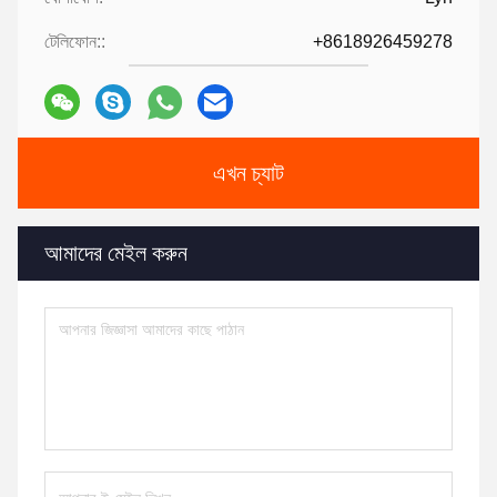
টেলিফোন::
+8618926459278
এখন চ্যাট
আমাদের মেইল করুন