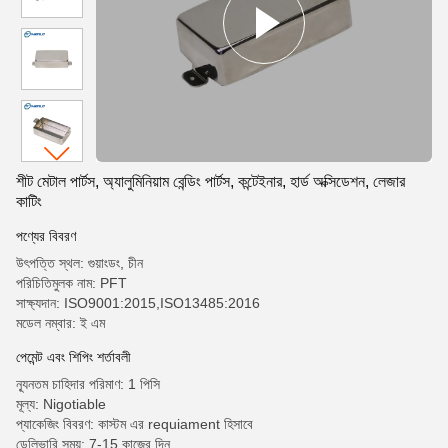
শীট মেটাল পার্টস, অ্যালুমিনিয়াম বেন্ডিং পার্টস, কন্টেইনার, হার্ড অক্সিডেশন, লেজার
কাটিং
পণ্যের বিবরণ
উৎপত্তি স্থল: গুয়াংডং, চীন
পরিচিতিমুলক নাম: PFT
সাক্ষ্যদান: ISO9001:2015,ISO13485:2016
মডেল নম্বার: ই এম
পেমেন্ট এবং শিপিং শর্তাবলী
ন্যূনতম চাহিদার পরিমাণ: 1 পিসি
মূল্য: Nigotiable
প্যাকেজিং বিবরণ: কাস্টম এর requiament হিসাবে
ডেলিভারি সময়: 7-15 কাজের দিন