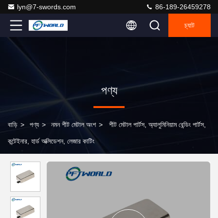
lyn@7-swords.com
86-189-26459278
চ্যাট
পণ্য
বাড়ি
>
পণ্য
>
নমন শীট মেটাল অংশ
>
শীট মেটাল পার্টস, অ্যালুমিনিয়াম বেন্ডিং পার্টস,
কন্টেইনার, হার্ড অক্সিডেশন, লেজার কাটিং