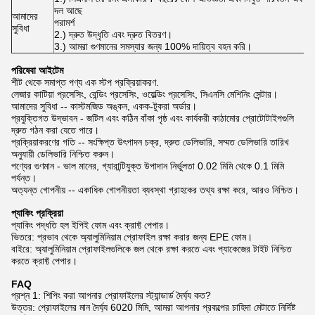
দল আছে
আমাদের
পরামর্শ
সুবিধা
2.) দ্রুত উদ্ধৃতি এবং দ্রুত বিতরণ।
3.) আমরা গুণমানের সমস্যার জন্য 100% দায়িত্ব বহন করি।
পরিষেবা আইটেম
শীট থেকে সমাপ্ত পণ্য এক স্টপ প্রক্রিয়াকরণ.
লেজার কাটিয়া প্রসেসিং, বেন্ডিং প্রসেসিং, ওয়েল্ডিং প্রসেসিং, সিএনসি মেশিনিং সেন্টার।
আমাদের সুবিধা -- কাস্টমজিড অঙ্কন, একক-টুকরা অর্ডার।
প্রযুক্তিগত উদ্ভাবন - জটিল এবং কঠিন বাঁকা পৃষ্ঠ এবং কার্যকরী কাঠামোর প্রোটোটাইপগুলি
দ্রুত গঠন করা যেতে পারে।
প্রক্রিয়াকরণের গতি -- সংক্ষিপ্ত উৎপাদন চক্র, দ্রুত ডেলিভারি, সম্মত ডেলিভারি তারিখ
অনুযায়ী ডেলিভারি নিশ্চিত করুন।
পণ্যের গুণমান - ভাল মানের, গ্যারান্টিযুক্ত উপাদান নির্ভুলতা 0.02 মিমি থেকে 0.1 মিমি
পর্যন্ত।
অত্যন্ত গোপনীয় -- একাধিক গোপনীয়তা ব্যবস্থা গ্রাহকের তথ্য রক্ষা করে, আরও নিশ্চিত।
প্যাকিং প্রক্রিয়া
প্যাকিং পদ্ধতি হল ইপিই ফোম এবং ক্রাফ্ট পেপার।
ভিতরে: প্রভাব থেকে অ্যালুমিনিয়াম প্রোফাইল রক্ষা করার জন্য EPE ফোম।
বাইরে: অ্যালুমিনিয়াম প্রোফাইলগুলিকে জল থেকে রক্ষা করতে এবং প্যাকেজের টাইট নিশ্চিত
করতে ক্রাফ্ট পেপার।
FAQ
প্রশ্ন 1: শিপিং করা আপনার প্রোফাইলের স্ট্যান্ডার্ড দৈর্ঘ্য কত?
উত্তর: প্রোফাইলের মান দৈর্ঘ্য 6020 মিমি, আমরা আপনার প্রকল্পের চাহিদা মেটাতে নির্দিষ্ট