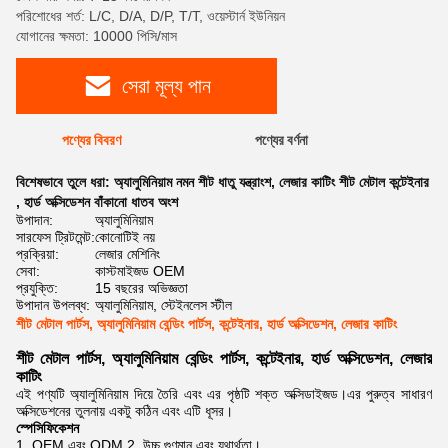
পরিশোধের শর্ত: L/C, D/A, D/P, T/T, ওয়েস্টার্ন ইউনিয়ন
যোগানের ক্ষমতা: 10000 পিসি/মাস
সেরা মূল্য পান
পণ্যের বিবরণ
পণ্যের বর্ণনা
বিশেষভাবে তুলে ধরা:
অ্যালুমিনিয়াম নমন শীট ধাতু যন্ত্রাংশ
,
লেজার কাটিং শীট মেটাল কন্টেইনার
,
হার্ড অক্সিডেশন বাঁকানো ধাতব অংশ
উপাদান:
অ্যালুমিনিয়াম
সারফেস ট্রিটমেন্ট:
কোনোটিই নয়
প্রক্রিয়া:
লেজার মেশিনিং
সেবা:
কাস্টমাইজড OEM
প্রযুক্তি:
15 বছরের অভিজ্ঞতা
উপাদান উপলব্ধ:
অ্যালুমিনিয়াম, স্টেইনলেস স্টীল
শীট মেটাল পার্টস, অ্যালুমিনিয়াম বেন্ডিং পার্টস, কন্টেইনার, হার্ড অক্সিডেশন, লেজার কাটিং
শীট মেটাল পার্টস, অ্যালুমিনিয়াম বেন্ডিং পার্টস, কন্টেইনার, হার্ড অক্সিডেশন, লেজার
কাটিং
এই পণ্যটি অ্যালুমিনিয়াম দিয়ে তৈরি এবং এর পৃষ্ঠটি শক্ত অক্সিডাইজড।এর পুরুত্ব সাধারণ
অক্সিডেশনের তুলনায় একটু কঠিন এবং এটি ধূসর।
স্পেসিফিকেশন
1. OEM এবং ODM 2. উচ্চ গুণমান এবং যথার্থতা।