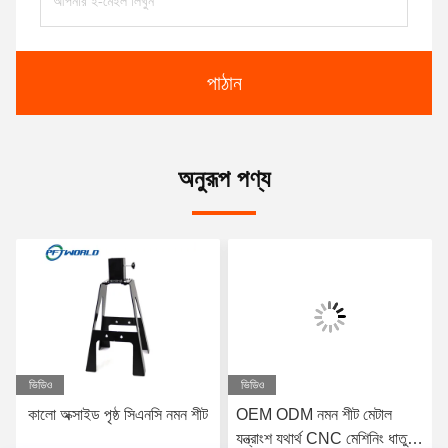
পাঠান
অনুরূপ পণ্য
ভিডিও
ভিডিও
কালো অক্সাইড পৃষ্ঠ সিএনসি নমন শীট
OEM ODM নমন শীট মেটাল
যন্ত্রাংশ যথার্থ CNC মেশিনিং ধাতু