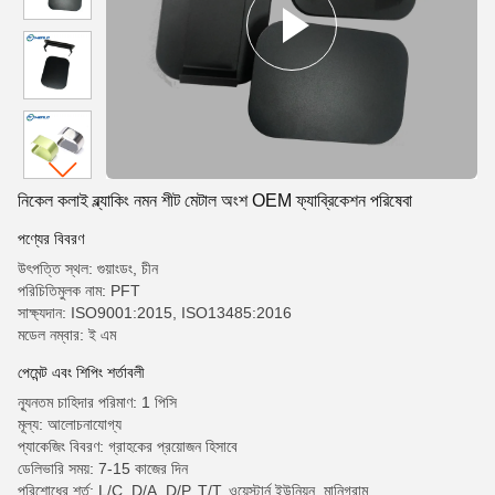
নিকেল কলাই ব্ল্যাকিং নমন শীট মেটাল অংশ OEM ফ্যাব্রিকেশন পরিষেবা
পণ্যের বিবরণ
উৎপত্তি স্থল: গুয়াংডং, চীন
পরিচিতিমুলক নাম: PFT
সাক্ষ্যদান: ISO9001:2015, ISO13485:2016
মডেল নম্বার: ই এম
পেমেন্ট এবং শিপিং শর্তাবলী
ন্যূনতম চাহিদার পরিমাণ: 1 পিসি
মূল্য: আলোচনাযোগ্য
প্যাকেজিং বিবরণ: গ্রাহকের প্রয়োজন হিসাবে
ডেলিভারি সময়: 7-15 কাজের দিন
পরিশোধের শর্ত: L/C, D/A, D/P, T/T, ওয়েস্টার্ন ইউনিয়ন, মানিগ্রাম