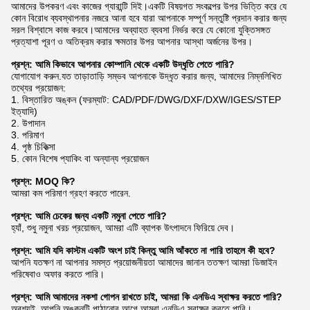
আমাদের উপকরণ এবং কাজের গ্যারান্টি দিই।একটি বিষয়গত সংকল্পের উপর ভিত্তি করে যে
কোন বিরোধ ব্যবস্থাপনার নজরে আনা হবে যারা আপনাকে সম্পূর্ণ সন্তুষ্টি প্রদান করার জন্য
সরল বিশ্বাসে কাজ করবে।আমাদের অব্যাহত ব্যবসা নির্ভর করে যে কোনো যুক্তিসঙ্গত
প্রত্যাশা পূরণ ও অতিক্রম করার ক্ষমতার উপর আপনার আস্থা অর্জনের উপর।
প্রশ্ন: আমি কিভাবে আপনার কোম্পানি থেকে একটি উদ্ধৃতি পেতে পারি?
যোগাযোগ করুন.যত তাড়াতাড়ি সম্ভব আপনাকে উদ্ধৃত করার জন্য, আমাদের নিম্নলিখিত
তথ্যের প্রয়োজন:
1. বিস্তারিত অঙ্কন (ফরম্যাট: CAD/PDF/DWG/DXF/DXW/IGES/STEP
ইত্যাদি)
2. উপাদান
3. পরিমাণ
4. পৃষ্ঠ চিকিত্সা
5. কোন বিশেষ প্যাকিং বা অন্যান্য প্রয়োজন
প্রশ্ন: MOQ কি?
আমরা কম পরিমাণ গ্রহণ করতে পারেন.
প্রশ্ন: আমি চেকের জন্য একটি নমুনা পেতে পারি?
হ্যাঁ, শুধু নমুনা খরচ প্রয়োজন, আমরা এটি ব্যাপক উৎপাদনে ফিরিয়ে দেব।
প্রশ্ন: আমি যদি কাস্টম একটি অংশ চাই কিন্তু আমি আঁকতে না পারি তাহলে কী হবে?
আপনি যতক্ষণ না আপনার সমস্ত প্রয়োজনীয়তা আমাদের জানান ততক্ষণ আমরা ডিজাইন
পরিষেবাও অফার করতে পারি।
প্রশ্ন: আমি আমাদের নকশা গোপন রাখতে চাই, আমরা কি এনডিএ স্বাক্ষর করতে পারি?
অবশ্যই, আপনি অঙ্কনটি পাঠানোর আগে আমরা এনডিএ স্বাক্ষর করতে পারি।