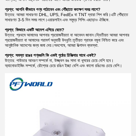
প্রশ্ন: আপনি কীভাবে পণ্য পাঠাবেন এবং পৌঁছাতে কতক্ষণ সময় লাগে?
উত্তর: আমরা সাধারণত DHL, UPS, FedEx বা TNT দ্বারা শিপ করি।এটি পৌঁছাতে
সাধারণত 3-5 দিন সময় লাগে।এয়ারলাইন এবং সমুদ্র শিপিং এছাড়াও ঐচ্ছিক.
প্রশ্ন: কিভাবে একটি আদেশ এগিয়ে যেতে?
উত্তর: প্রথমে আমাদের আপনার প্রয়োজনীয়তা বা আবেদন জানান।দ্বিতীয়ত আমরা আপনার
প্রয়োজনীয়তা বা আমাদের পরামর্শ অনুযায়ী উদ্ধৃতি.তৃতীয়ত গ্রাহক নমুনা নিশ্চিত করে এবং
আনুষ্ঠানিক আদেশের জন্য জমা দেয়।অবশেষে, আমরা উত্পাদন ব্যবস্থা.
প্রশ্ন: সমস্ত রঙের পণ্যগুলি কি একই পৃষ্ঠের চিকিত্সার সাথে একই?
উত্তর: পাউডার আবরণ সম্পর্কে না, উজ্জ্বল রঙ সাদা বা ধূসরের চেয়ে বেশি হবে।
অ্যানোডাইজিং সম্পর্কে, রৌপ্যের চেয়ে রঙিন ইচ্ছা বেশি এবং কালো রঙিনের চেয়ে বেশি।