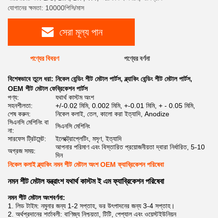
যোগানের ক্ষমতা: 10000পিসি/মাস
সেরা মূল্য পান
পণ্যের বিবরণ
পণ্যের বর্ণনা
বিশেষভাবে তুলে ধরা:
নিকেল বেন্ডিং শীট মেটাল পার্টস
,
ব্ল্যাকিং বেন্ডিং শীট মেটাল পার্টস
,
OEM শীট মেটাল ফেব্রিকেশন পার্টস
পণ্য:
যথার্থ কাস্টম অংশ
সহনশীলতা:
+/-0.02 মিমি, 0.002 মিমি, +-0.01 মিমি, + - 0.05 মিমি,
শেষ করুন:
নিকেল কলাই, তেল, কালো করা ইত্যাদি, Anodize
সিএনসি মেশিনিং বা
সিএনসি মেশিনিং
না:
সারফেস ট্রিটমেন্ট:
ইলেক্ট্রোপ্লেটিং, মসৃণ, ইত্যাদি
আপনার পরিমাণ এবং বিস্তারিত প্রয়োজনীয়তা দ্বারা নির্ধারিত, 5-10
অগ্রজ সময়:
দিন
নিকেল কলাই ব্ল্যাকিং নমন শীট মেটাল অংশ OEM ফ্যাব্রিকেশন পরিষেবা
নমন শীট মেটাল যন্ত্রাংশ যথার্থ কাস্টম ই এম ফ্যাব্রিকেশন পরিষেবা
নমন শীট মেটাল অংশ
বর্ণনা:
1. লিড টাইম: নমুনার জন্য 1-2 সপ্তাহ, ভর উৎপাদনের জন্য 3-4 সপ্তাহ।
2. অর্থপ্রদানের শর্তাবলী: বাণিজ্য নিশ্চয়তা, টিটি, পেপ্যাল ​​এবং ওয়েস্টইউনিয়ন