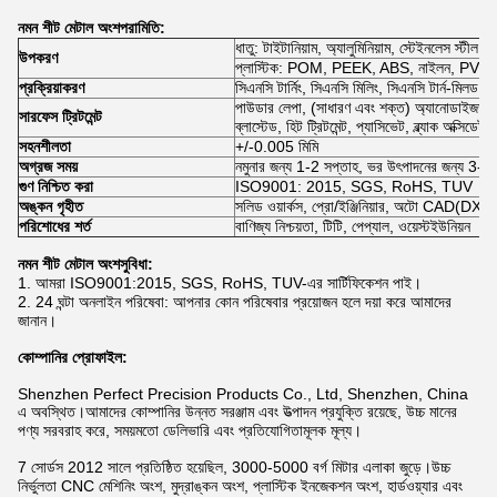
নমন শীট মেটাল অংশ
পরামিতি:
ধাতু: টাইটানিয়াম, অ্যালুমিনিয়াম, স্টেইনলেস স্টীল 
উপকরণ
প্লাস্টিক: POM, PEEK, ABS, নাইলন, PVC, এ
প্রক্রিয়াকরণ
সিএনসি টার্নিং, সিএনসি মিলিং, সিএনসি টার্ন-মিলড, ল
পাউডার লেপা, (সাধারণ এবং শক্ত) অ্যানোডাইজড, ই
সারফেস ট্রিটমেন্ট
ব্লাস্টেড, হিট ট্রিটমেন্ট, প্যাসিভেট, ব্ল্যাক অক্সিডেট
সহনশীলতা
+/-0.005 মিমি
অগ্রজ সময়
নমুনার জন্য 1-2 সপ্তাহ, ভর উৎপাদনের জন্য 3-4 
গুণ নিশ্চিত করা
ISO9001: 2015, SGS, RoHS, TUV
অঙ্কন গৃহীত
সলিড ওয়ার্কস, প্রো/ইঞ্জিনিয়ার, অটো CAD(
পরিশোধের শর্ত
বাণিজ্য নিশ্চয়তা, টিটি, পেপ্যাল, ওয়েস্টইউনিয়ন
নমন শীট মেটাল অংশ
সুবিধা:
1. আমরা ISO9001:2015, SGS, RoHS, TUV-এর সার্টিফিকেশন পাই।
2. 24 ঘন্টা অনলাইন পরিষেবা: আপনার কোন পরিষেবার প্রয়োজন হলে দয়া করে আমাদের
জানান।
কোম্পানির প্রোফাইল:
Shenzhen Perfect Precision Products Co., Ltd, Shenzhen, China
এ অবস্থিত।আমাদের কোম্পানির উন্নত সরঞ্জাম এবং উত্পাদন প্রযুক্তি রয়েছে, উচ্চ মানের
পণ্য সরবরাহ করে, সময়মতো ডেলিভারি এবং প্রতিযোগিতামূলক মূল্য।
7 সোর্ডস 2012 সালে প্রতিষ্ঠিত হয়েছিল, 3000-5000 বর্গ মিটার এলাকা জুড়ে।উচ্চ
নির্ভুলতা CNC মেশিনিং অংশ, মুদ্রাঙ্কন অংশ, প্লাস্টিক ইনজেকশন অংশ, হার্ডওয়্যার এবং