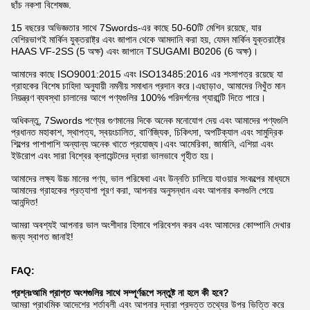
ছাঁচ নকশা বিশেষজ্ঞ.
15 বছরের অভিজ্ঞতার সাথে 7Swords-এর কাছে 50-60টি মেশিন রয়েছে, যার
বেশিরভাগই মার্কিন যুক্তরাষ্ট্র এবং জাপান থেকে আমদানি করা হয়, যেমন মার্কিন যুক্তরাষ্ট্রে
HAAS VF-2SS (5 অক্ষ) এবং জাপানে TSUGAMI B0206 (6 অক্ষ)।
আমাদের কাছে ISO9001:2015 এবং ISO13485:2016 এর শংসাপত্র রয়েছে যা
গ্রাহকের বিশেষ চাহিদা অনুযায়ী নমনীয় সমাধান প্রদান করে।এছাড়াও, আমাদের নিখুঁত মান
নিয়ন্ত্রণ ব্যবস্থা চালানের আগে পণ্যগুলির 100% পরিদর্শনের গ্যারান্টি দিতে পারে।
অধিকন্তু, 7Swords পণ্যের গুণমানের দিকে অনেক মনোযোগ দেয় এবং আমাদের পণ্যগুলি
প্রধানত মহাকাশ, স্থাপত্য, স্বয়ংচালিত, বাণিজ্যিক, চিকিৎসা, অপটিক্যাল এবং সামুদ্রিক
শিল্পের পাশাপাশি অন্যান্য অনেক খাতে প্রযোজ্য।এবং আমেরিকা, জার্মানি, এশিয়া এবং
ইউরোপ এবং সারা বিশ্বের ক্লায়েন্টদের দ্বারা ভালভাবে গৃহীত হয়।
আমাদের লক্ষ্য উচ্চ মানের পণ্য, ভাল পরিষেবা এবং উন্নতি চালিয়ে যাওয়ার সংকল্পের মাধ্যমে
আমাদের গ্রাহকের প্রত্যাশা পূরণ করা, আপনার অনুসন্ধান এবং আপনার কলগুলি পেয়ে
আনন্দিত!
আমরা অবশ্যই আপনার ভাল অংশীদার হিসাবে পরিবেশন করব এবং আমাদের কোম্পানি দেখার
জন্য স্বাগত জানাই!
FAQ:
প্রশ্নঃ
আমি প্রাপ্ত অংশগুলির সাথে সম্পূর্ণরূপে সন্তুষ্ট না হলে কী হবে?
আমরা প্রাথমিক আদেশের শর্তাবলী এবং আপনার দ্বারা প্রদত্ত তথ্যের উপর ভিত্তি করে