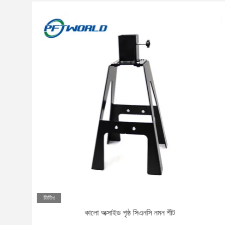
ভিডিও
ট
কালো অক্সাইড পৃষ্ঠ সিএনসি নমন শীট