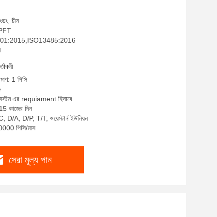
াংডং, চীন
: PFT
SO9001:2015,ISO13485:2016
ম
র্তাবলী
িমাণ: 1 পিসি
e
 কাস্টম এর requiament হিসাবে
-15 কাজের দিন
C, D/A, D/P, T/T, ওয়েস্টার্ন ইউনিয়ন
10000 পিসি/মাস
সেরা মূল্য পান