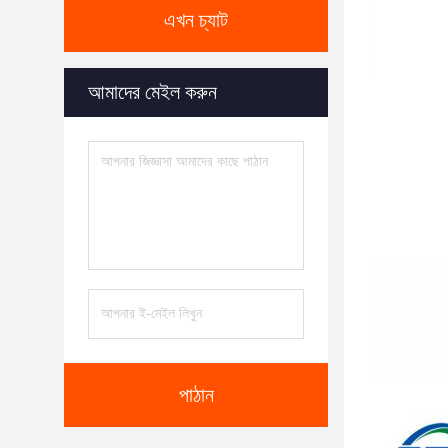
এখন চ্যাট
আমাদের মেইল করুন
পাঠান