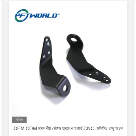
ভিডিও
OEM ODM নমন শীট মেটাল যন্ত্রাংশ যথার্থ CNC মেশিনিং ধাতু অংশ