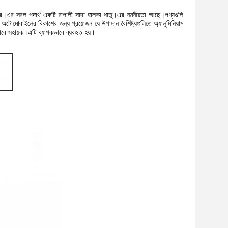
তে পারে।এর সরল পদার্থ একটি রূপালী সাদা হালকা ধাতু।এর নমনীয়তা আছে।পণ্যগুলি
 এবং অটোমোবাইলের বিকাশের জন্য প্রয়োজন যে উপাদান বৈশিষ্ট্যগুলিতে অ্যালুমিনিয়াম
কভাবে সহায়ক।এটি ব্যাপকভাবে ব্যবহৃত হয়।