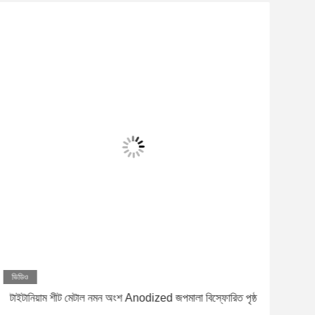
ভিডিও
ভিড
টাইটানিয়াম শীট মেটাল নমন অংশ Anodized জপমালা বিস্ফোরিত পৃষ্ঠ
স্যান্
মেশিন