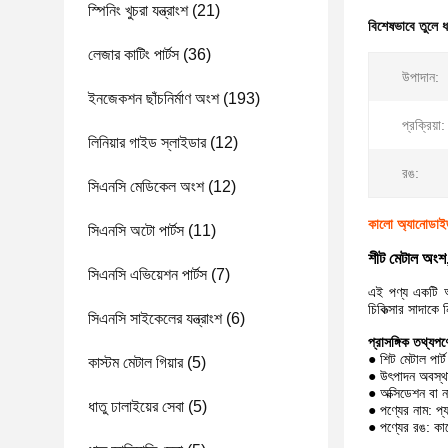
স্পিনিং খুচরা যন্ত্রাংশ
(21)
বিশেষভাবে তুলে 
লেজার কাটিং পার্টস
(36)
উপাদান:
ইনজেকশন ছাঁচনির্মাণ অংশ
(193)
প্রক্রিয়া:
লিনিয়ার গাইড স্লাইডার
(12)
রঙ:
সিএনসি মেডিকেল অংশ
(12)
কালো অ্যানোডাইজড
সিএনসি অটো পার্টস
(11)
শীট মেটাল অংশ,
সিএনসি এভিয়েশন পার্টস
(7)
এই পণ্য একটি আয
চিকিত্সার সাদাকে
সিএনসি সাইকেলের যন্ত্রাংশ
(6)
প্রাসঙ্গিক তথ্য
পণ
● শিট মেটাল পার্ট
কাস্টম মেটাল গিয়ার
(5)
● উৎপাদন অবস
● অক্সিডেশন বা ন
ধাতু ঢালাইয়ের সেবা
(5)
● পণ্যের নাম: প্
● পণ্যের রঙ: কা