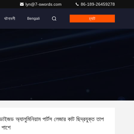
lyn@7-swords.com
86-189-26459278
ঘটনাবলী
চ্যাট
Bengali
াইজড অ্যালুমিনিয়াম পার্টস লেজার কাট ছিদ্রযুক্ত তাপ
 পাশে