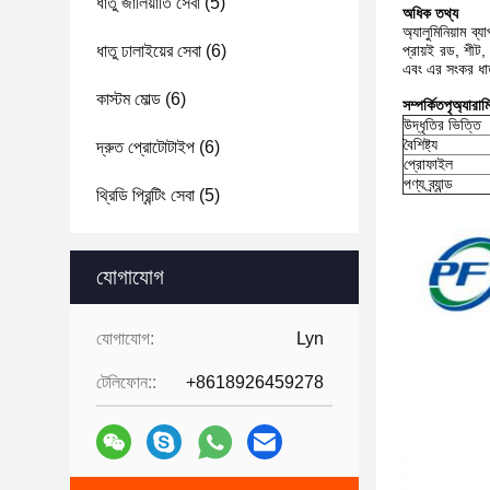
ধাতু জালিয়াতি সেবা
(5)
অধিক তথ্য
অ্যালুমিনিয়াম ব
ধাতু ঢালাইয়ের সেবা
(6)
প্রায়ই রড, শীট, 
এবং এর সংকর ধাতু
কাস্টম মোল্ড
(6)
সম্পর্কিত
পৃ
অ্যারাম
উদ্ধৃতির ভিত্তি
বৈশিষ্ট্য
দ্রুত প্রোটোটাইপ
(6)
প্রোফাইল
পণ্য ব্র্যান্ড
থ্রিডি প্রিন্টিং সেবা
(5)
যোগাযোগ
যোগাযোগ:
Lyn
টেলিফোন::
+8618926459278