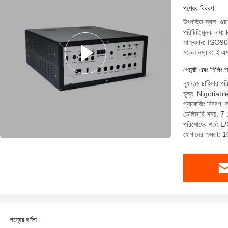
পণ্যের বিবরণ
উৎপত্তি স্থল: গুয়
পরিচিতিমুলক নাম
সাক্ষ্যদান: I
মডেল নম্বার: ই এ
পেমেন্ট এবং শিপিং শ
ন্যূনতম চাহিদার পর
মূল্য: Nigotiabl
প্যাকেজিং বিবরণ:
ডেলিভারি সময়: 7
পরিশোধের শর্ত: L/
যোগানের ক্ষমতা: 
পণ্যের বর্ণনা