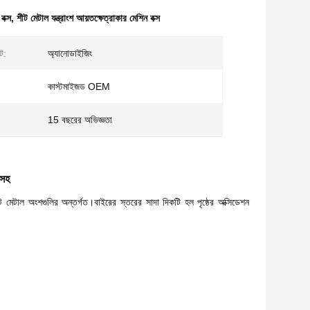
বক্স
,
শীট মেটাল যন্ত্রাংশ আয়তক্ষেত্রাকার মেশিন বক্স
্ট:
অ্যানোডাইজিং
কাস্টমাইজড OEM
15 বছরের অভিজ্ঞতা
 সহ
ট মেটাল অংশগুলির অন্তর্গত।বাইরের স্তরের সাদা দিকটি হল পৃষ্ঠের অক্সিডেশন