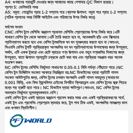
A4: গুণমানের গ্যারান্টি দেওয়ার জন্য আমাদের কাছে পেশাদার QC বিভাগ রয়েছে।
প্রশ্ন 5: ডেলিভারি সময়
A5: নমুনা: পেমেন্টের প্রায় 1-2 সপ্তাহ পরে।ব্যাপক উত্পাদন: নমুনা পরে প্রায় 1-2 সপ্তাহ
(সঠিক প্রসবের সময় নির্দিষ্ট আইটেম এবং পরিমাণের উপর নির্ভর করে)
সর্বশেষ সংবাদ
CNC মেশিন টুলে মেশিনিং যন্ত্রাংশ প্রধানত মেশিনিং প্রোগ্রামের উপর নির্ভর করে।এটি
সাধারণ মেশিন টুল থেকে আলাদা।এটি তৈরি করতে হবে না, অনেকগুলি ছাঁচ এবং ফিক্সচার
প্রতিস্থাপন করতে হবে এবং মেশিন টুলগুলিকে ঘন ঘন পুনরুদ্ধার করতে হবে না।অতএব,
সিএনসি মেশিন টুলটি প্রক্রিয়াকৃত অংশগুলির ঘন ঘন প্রতিস্থাপনের উপলক্ষ্যের জন্য উপযুক্ত,
অর্থাৎ, এটি একক টুকরো এবং ছোট ব্যাচের পণ্য উত্পাদন এবং নতুন পণ্যগুলির বিকাশের জন্য
উপযুক্ত, যাতে উত্পাদন প্রস্তুতি চক্রকে ছোট করা যায় এবং প্রক্রিয়া সরঞ্জাম খরচ অনেক
সংরক্ষণ করুন.
NC মেশিন টুলের মেশিনিং নির্ভুলতা সাধারণত 0.05-0.1 মিমি পর্যন্ত পৌঁছাতে পারে।NC
মেশিন টুল ডিজিটাল সংকেত আকারে নিয়ন্ত্রিত হয়.NC ডিভাইসের দ্বারা প্রতিটি পালস
সংকেত আউটপুটের জন্য, মেশিন টুলের চলমান অংশগুলি একটি পালস সমতুল্য (সাধারণত
0.001 মিমি), এবং ফিড ট্রান্সমিশন চেইনের বিপরীত ক্লিয়ারেন্স এবং মেশিন টুলের স্ক্রু পিচের
মধ্যে গড় ত্রুটি হতে পারে। NC ডিভাইস দ্বারা ক্ষতিপূরণ।অতএব, NC মেশিন টুলের
অবস্থান নির্ভুলতা তুলনামূলকভাবে বেশি।
একই মেশিন টুলে একই ব্যাচের যন্ত্রাংশ প্রসেস করার সময় এবং একই প্রক্রিয়াকরণের শর্তে,
একই টুল এবং প্রসেসিং প্রোগ্রাম ব্যবহার করে, টুল পাথ ঠিক একই, অংশগুলির সামঞ্জস্য ভাল
এবং গুণমান স্থিতিশীল।