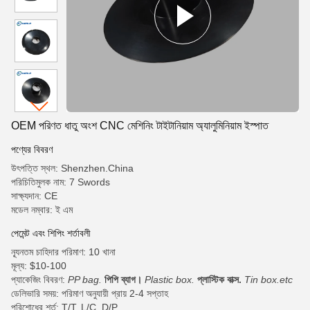
OEM পরিণত ধাতু অংশ CNC মেশিনিং টাইটানিয়াম অ্যালুমিনিয়াম ইস্পাত
পণ্যের বিবরণ
উৎপত্তি স্থল: Shenzhen.China
পরিচিতিমুলক নাম: 7 Swords
সাক্ষ্যদান: CE
মডেল নম্বার: ই এম
পেমেন্ট এবং শিপিং শর্তাবলী
ন্যূনতম চাহিদার পরিমাণ: 10 খানা
মূল্য: $10-100
প্যাকেজিং বিবরণ:
PP bag.
পিপি ব্যাগ।
Plastic box.
প্লাস্টিক বাক্স.
Tin box.etc
ডেলিভারি সময়: পরিমাণ অনুযায়ী প্রায় 2-4 সপ্তাহ
পরিশোধের শর্ত: T/T, L/C, D/P