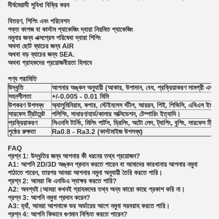
দীর্ঘমেয়াদী সুবিধা বিক্রি করব
বিতরণ, শিপিং এবং পরিবেশন
শক্ত কাগজ বা কাস্টম প্যাকেজিং দ্বারা নিয়মিত প্যাকেজিং
নমুনার জন্য এক্সপ্রেস পরিষেবা দ্বারা শিপিং
অথবা ছোট ব্যাচের জন্য AIR
অথবা বড় ব্যাচের জন্য SEA.
অথবা গ্রাহকদের প্রয়োজনীয়তা হিসাবে
পণ্য পরামিতি
উদ্ধৃতি
আপনার অঙ্কন অনুযায়ী (আকার, উপাদান, বেধ, প্রক্রিয়াকরণ সামগ্রী এবং প্র
সহনশীলতা
+/-0.005 - 0.01 মিমি
উপকরণ উপলব্ধ
অ্যালুমিনিয়াম, কপার, স্টেইনলেস স্টীল, আয়রন, পিই, পিভিসি, এবিএস ইত্যা
সারফেস ট্রিটমেন্ট
পলিশিং, সাধারণ/হার্ড/কালার অক্সিডেশন, টেম্পারিং ইত্যাদি।
প্রক্রিয়াকরণ
সিএনসি টার্নিং, মিলিং পার্টস, ড্রিলিং, অটো লেদ, ট্যাপিং, বুশিং, সারফেস ট্রিট
পৃষ্ঠের রুক্ষতা
Ra0.8 - Ra3.2 (কাস্টমাইজ উপলব্ধ)
FAQ
প্রশ্ন 1: উদ্ধৃতির জন্য আপনার কী ধরনের তথ্য প্রয়োজন?
A1: আপনি 2D/3D অঙ্কন প্রদান করতে পারেন বা আমাদের কারখানায় আপনার নমুনা
পাঠাতে পারেন, তারপর আমরা আপনার নমুনা অনুযায়ী তৈরি করতে পারি।
প্রশ্ন 2: আমরা কি এনডিএ স্বাক্ষর করতে পারি?
A2: অবশ্যই।আমরা কখনই গ্রাহকদের তথ্য অন্য কারো কাছে প্রকাশ করি না।
প্রশ্ন 3: আপনি নমুনা প্রদান করেন?
A3: হ্যাঁ, আমরা আপনাকে ভর অর্ডারের আগে নমুনা সরবরাহ করতে পারি।
প্রশ্ন 4: আপনি কিভাবে গুণমান নিশ্চিত করতে পারেন?