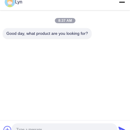
Lyn
সেরা মূল্য পান
সেরা মূল্য পান
8:37 AM
Good day, what product are you looking for?
Shenzhen Perfect Precision Product Co., Ltd.
lyn@7-swords.com
86-189-26459278
বিল্ডিং 49, ফুমিন ইন্ডাস্ট্রিয়াল পার্ক, পিংহু গ্রাম, পিংহু শহর, লংগাং জেলা, শেনজেন
সিটি, গুয়াংডং প্রদেশ, চীন
চীন ভাল মানের CNC বাঁক অংশ সরবরাহকারী. কপিরাইট © 2022-2026
Shenzhen Perfect Precision Product Co., Ltd. . সমস্ত অধিকার