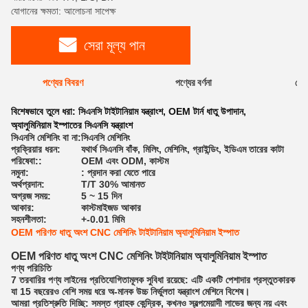
যোগানের ক্ষমতা: আলোচনা সাপেক্ষ
সেরা মূল্য পান
পণ্যের বিবরণ
পণ্যের বর্ণনা
রেটি
বিশেষভাবে তুলে ধরা:
সিএনসি টাইটানিয়াম যন্ত্রাংশ
,
OEM টার্ন ধাতু উপাদান
,
অ্যালুমিনিয়াম ইস্পাতের সিএনসি যন্ত্রাংশ
সিএনসি মেশিনিং বা না:
সিএনসি মেশিনিং
প্রক্রিয়ার ধরন:
যথার্থ সিএনসি বাঁক, মিলিং, মেশিনিং, গ্রাইন্ডিং, ইডিএম তারের কাটা
পরিষেবা::
OEM এবং ODM, কাস্টম
নমুনা:
: প্রদান করা যেতে পারে
অর্থপ্রদান:
T/T 30% আমানত
অগ্রজ সময়:
5 ~ 15 দিন
আকার:
কাস্টমাইজড আকার
সহনশীলতা:
+-0.01 মিমি
OEM পরিণত ধাতু অংশ CNC মেশিনিং টাইটানিয়াম অ্যালুমিনিয়াম ইস্পাত
OEM পরিণত ধাতু অংশ CNC মেশিনিং টাইটানিয়াম অ্যালুমিনিয়াম ইস্পাত
পণ্য পরিচিতি
7 তরবারির পণ্য লাইনের প্রতিযোগিতামূলক সুবিধা রয়েছে: এটি একটি পেশাদার প্রস্তুতকারক
যা 15 বছরেরও বেশি সময় ধরে অ-মানক উচ্চ নির্ভুলতা যন্ত্রাংশ মেশিনে বিশেষ।
আমরা প্রতিশ্রুতি দিচ্ছি: সমস্ত গ্রাহক কেন্দ্রিক, কখনও স্বল্পমেয়াদী লাভের জন্য নয় এবং