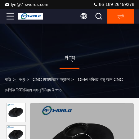
lyn@7-swords.com
86-189-26459278
চ্যাট
পণ্য
বাড়ি
>
পণ্য
>
CNC টাইটানিয়াম যন্ত্রাংশ
>
OEM পরিণত ধাতু অংশ CNC
মেশিনিং টাইটানিয়াম অ্যালুমিনিয়াম ইস্পাত