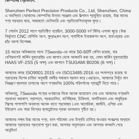
কোম্পানির প্রোফাইল:
Shenzhen Perfect Precision Products Co., Ltd, Shenzhen, China
এ অবস্থিত।আমাদের কোম্পানির উন্নত সরঞ্জাম এবং উত্পাদন প্রযুক্তি রয়েছে, উচ্চ মানের
পণ্য সরবরাহ করে, সময়মতো ডেলিভারি এবং প্রতিযোগিতামূলক মূল্য।
7 সোর্ডস 2012 সালে প্রতিষ্ঠিত হয়েছিল, 3000-5000 বর্গ মিটার এলাকা জুড়ে।উচ্চ
নির্ভুলতা CNC মেশিনিং অংশ, মুদ্রাঙ্কন অংশ, প্লাস্টিক ইনজেকশন অংশ, হার্ডওয়্যার এবং
ছাঁচ নকশা বিশেষজ্ঞ.
15 বছরের অভিজ্ঞতার সাথে 7Swords-এর কাছে 50-60টি মেশিন রয়েছে, যার
বেশিরভাগই মার্কিন যুক্তরাষ্ট্র এবং জাপান থেকে আমদানি করা হয়, যেমন মার্কিন যুক্তরাষ্ট্রে
HAAS VF-2SS (5 অক্ষ) এবং জাপানে TSUGAMI B0206 (6 অক্ষ)।
আমাদের কাছে ISO9001:2015 এবং ISO13485:2016 এর শংসাপত্র রয়েছে যা
গ্রাহকের বিশেষ চাহিদা অনুযায়ী নমনীয় সমাধান প্রদান করে।এছাড়াও, আমাদের নিখুঁত মান
নিয়ন্ত্রণ ব্যবস্থা চালানের আগে পণ্যগুলির 100% পরিদর্শনের গ্যারান্টি দিতে পারে।
অধিকন্তু, 7Swords পণ্যের গুণমানের দিকে অনেক মনোযোগ দেয় এবং আমাদের পণ্যগুলি
প্রধানত মহাকাশ, স্থাপত্য, স্বয়ংচালিত, বাণিজ্যিক, চিকিৎসা, অপটিক্যাল এবং সামুদ্রিক
শিল্পের পাশাপাশি অন্যান্য অনেক খাতে প্রযোজ্য।এবং আমেরিকা, জার্মানি, এশিয়া এবং
ইউরোপ এবং সারা বিশ্বের ক্লায়েন্টদের দ্বারা ভালভাবে গৃহীত হয়।
আমাদের লক্ষ্য উচ্চ মানের পণ্য, ভাল পরিষেবা এবং উন্নতি চালিয়ে যাওয়ার সংকল্পের মাধ্যমে
আমাদের গ্রাহকের প্রত্যাশা পূরণ করা, আপনার অনুসন্ধান এবং আপনার কলগুলি পেয়ে
আনন্দিত!