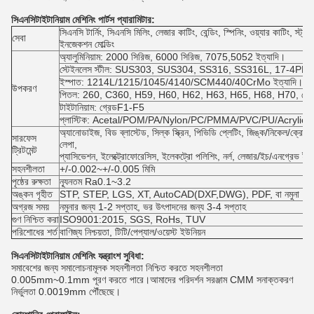
সিএনসি
টাইটানিয়াম মেশিনিং পার্টস প্যারামিটার:
সিএনসি টার্নিং, সিএনসি মিলিং, লেজার কাটিং, বেন্ডিং, স্পিনিং, ওয়্যার কাটিং, স্ট্
সেবা
ইনজেকশন মোল্ডিং
অ্যালুমিনিয়াম: 2000 সিরিজ, 6000 সিরিজ, 7075,5052 ইত্যাদি।
স্টেইনলেস স্টীল: SUS303, SUS304, SS316, SS316L, 17-4PH ইত
ইস্পাত: 1214L/1215/1045/4140/SCM440/40CrMo ইত্যাদি।
উপকরণ
পিতল: 260, C360, H59, H60, H62, H63, H65, H68, H70, ব্রোঞ্জ
টাইটানিয়াম: গ্রেডF1-F5
প্লাস্টিক: Acetal/POM/PA/Nylon/PC/PMMA/PVC/PU/Acrylic/
অ্যানোডাইজ, বিড ব্লাস্টেড, সিল্ক স্ক্রিন, পিভিডি প্লেটিং, জিঙ্ক/নিকেল/ক্রোম/টা
সারফেস
লেপা,
ট্রিটমেন্ট
প্যাসিভেশন, ইলেক্ট্রোফোরেসিস, ইলেকট্রো পলিশিং, নর্ল, লেজার/ইচ/এনগ্রেভ ইত
সহনশীলতা
+/-0.002~+/-0.005 মিমি
পৃষ্ঠের রুক্ষতা
ন্যূনতম Ra0.1~3.2
অঙ্কন গৃহীত
STP, STEP, LGS, XT, AutoCAD(DXF,DWG), PDF, বা নমুনা
অগ্রজ সময়
নমুনার জন্য 1-2 সপ্তাহ, ভর উৎপাদনের জন্য 3-4 সপ্তাহ
গুণ নিশ্চিত করা
ISO9001:2015, SGS, RoHs, TUV
পরিশোধের শর্ত
বাণিজ্য নিশ্চয়তা, টিটি/পেপ্যাল/ওয়েস্ট ইউনিয়ন
সিএনসি
টাইটানিয়াম মেশিনিং যন্ত্রাংশ সুবিধা:
সমাবেশের জন্য সমালোচনামূলক সহনশীলতা নিশ্চিত করতে সহনশীলতা
0.005mm~0.1mm পূরণ করতে পারে।আমাদের পরিদর্শন সরঞ্জাম CMM সনাক্তকরণ
নির্ভুলতা 0.0019mm পৌঁছেছে।