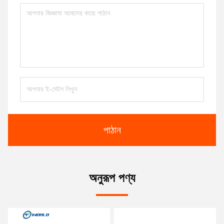
পাঠান
অনুরূপ পণ্য