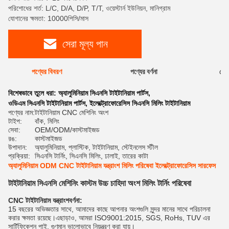
পরিশোধের শর্ত: L/C, D/A, D/P, T/T, ওয়েস্টার্ন ইউনিয়ন, মানিগ্রাম
যোগানের ক্ষমতা: 10000পিসি/মাস
সেরা মূল্য পান
পণ্যের বিবরণ
পণ্যের বর্ণনা
রেটি
বিশেষভাবে তুলে ধরা:
অ্যালুমিনিয়াম সিএনসি টাইটানিয়াম পার্টস
,
ওডিএম সিএনসি টাইটানিয়াম পার্টস
,
ইলেক্ট্রোফোরেসিস সিএনসি মিলিং টাইটানিয়াম
পণ্যের নাম:
টাইটানিয়াম CNC মেশিনিং অংশ
টাইপ:
বাঁক, মিলিং
সেবা:
OEM/ODM/কাস্টমাইজড
রঙ:
কাস্টমাইজড
উপাদান:
অ্যালুমিনিয়াম, প্লাস্টিক, টাইটানিয়াম, স্টেইনলেস স্টীল
প্রক্রিয়া:
সিএনসি টার্নিং, সিএনসি মিলিং, ঢালাই, তারের কাটা
অ্যালুমিনিয়াম ODM CNC টাইটানিয়াম যন্ত্রাংশ মিলিং পরিষেবা ইলেক্ট্রোফোরেসিস সারফেস
টাইটানিয়াম সিএনসি মেশিনিং কাস্টম উচ্চ চাহিদা অংশ মিলিং টার্নিং পরিষেবা
CNC টাইটানিয়াম যন্ত্রাংশ
বর্ণনা:
15 বছরের অভিজ্ঞতার সাথে, আমাদের কাছে আপনার অংশগুলি সুন্দর মানের সাথে পরিচালনা
করার ক্ষমতা রয়েছে।এছাড়াও, আমরা ISO9001:2015, SGS, RoHs, TUV এর
সার্টিফিকেশন পাই, গুণমান ভালোভাবে নিয়ন্ত্রণ করা যায়।