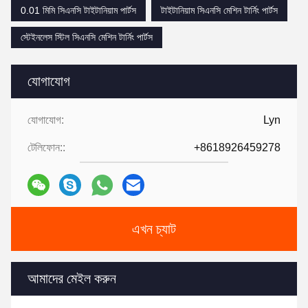
0.01 মিমি সিএনসি টাইটানিয়াম পার্টস
টাইটানিয়াম সিএনসি মেশিন টার্নিং পার্টস
স্টেইনলেস স্টিল সিএনসি মেশিন টার্নিং পার্টস
যোগাযোগ
যোগাযোগ:
Lyn
টেলিফোন::
+8618926459278
এখন চ্যাট
আমাদের মেইল করুন