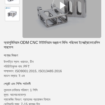
অ্যালুমিনিয়াম ODM CNC টাইটানিয়াম যন্ত্রাংশ মিলিং পরিষেবা ইলেক্ট্রোফোরেসিস
সারফেস
পণ্যের বিবরণ
উৎপত্তি স্থল: গুয়াংডং, চীন
পরিচিতিমুলক নাম: PFT
সাক্ষ্যদান: ISO9001:2015, ISO13485:2016
মডেল নম্বার: ই এম
পেমেন্ট এবং শিপিং শর্তাবলী
ন্যূনতম চাহিদার পরিমাণ: 1 পিসি
মূল্য: আলোচনাযোগ্য
প্যাকেজিং বিবরণ: গ্রাহকের প্রয়োজন হিসাবে
ডেলিভারি সময়: 7-15 কাজের দিন