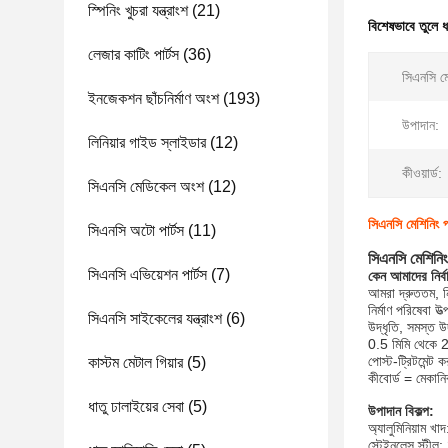
স্পিনিং খুচরা যন্ত্রাংশ
(21)
বিশেষভাবে তুলে 
লেজার কাটিং পার্টস
(36)
সিএনসি মে
ইনজেকশন ছাঁচনির্মাণ অংশ
(193)
উপাদান:
লিনিয়ার গাইড স্লাইডার
(12)
কীওয়ার্ড:
সিএনসি মেডিকেল অংশ
(12)
সিএনসি মেশিনিং পার
সিএনসি অটো পার্টস
(11)
সিএনসি মেশিনিং প
সিএনসি এভিয়েশন পার্টস
(7)
কেন আমাদের নির্
আমরা দ্রুততম, নি
নির্মাণ পরিষেবা 
সিএনসি সাইকেলের যন্ত্রাংশ
(6)
উদ্ধৃতি, সমস্ত উদ
0.5 মিমি থেকে 
পোস্ট-ট্রিটমেন্ট
কাস্টম মেটাল গিয়ার
(5)
কীবোর্ড = মেকানি
ধাতু ঢালাইয়ের সেবা
(5)
উপাদান বিকল্প:
অ্যালুমিনিয়া
স্টেইনলেস স্