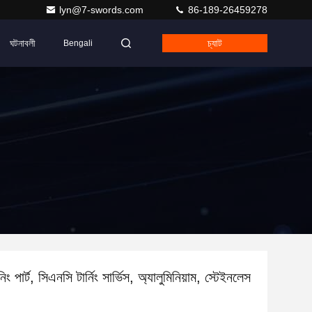
lyn@7-swords.com
86-189-26459278
ঘটনাবলী
চ্যাট
Bengali
ং পার্ট, সিএনসি টার্নিং সার্ভিস, অ্যালুমিনিয়াম, স্টেইনলেস