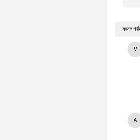
সমস্ত পর্য
V
A