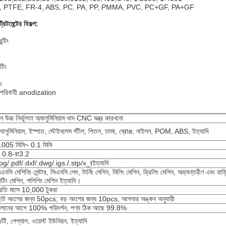
POM, PTFE, FR-4, ABS, PC, PA, PP, PMMA, PVC, PC+GF, PA+GF
িটমেন্টের বিকল্প:
ন্টিং
্টিং
ং
ঙ পরিবাহী anodization
ীন উচ্চ নির্ভুলতা অ্যালুমিনিয়াম খাদ CNC যন্ত্র কারখানা
্যালুমিনিয়াম, ইস্পাত, স্টেইনলেস স্টীল, পিতল, তামা, ব্রোঞ্জ, নাইলন, POM, ABS, ইত্যাদি
.005 মিমি~ 0.1 মিমি
া 0.8-রা3.2
jpg/.pdf/.dxf/.dwg/.igs./.stp/x_tইত্যাদি
িএনসি মেশিনিং সেন্টার, সিএনসি লেদ, টার্নিং মেশিন, মিলিং মেশিন, ড্রিলিং মেশিন, অভ্যন্তরীণ এবং বাহ্যি
াটিং মেশিন, পলিশিং মেশিন ইত্যাদি।
্রতি মাসে 10,000 টুকরা
োট অংশের জন্য 50pcs; বড় অংশের জন্য 10pcs, আপনার অঙ্কন অনুযায়ী
ালানের আগে 100% পরিদর্শন, পণ্য ঠিক আছে 99.8%
ি/টি, পেপ্যাল, ওয়েস্ট ইউনিয়ন, ইত্যাদি