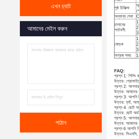
এখন চ্যাট
অ
পৃষ্ঠ চিকিত্সা
পো
অন্যান্য সেবা
C
1
চালানের
2
আমাদের মেইল করুন
শর্তাবলী:
3
1
মোড়ক
2
3
অগ্রজ সময়
1
FAQ:
প্রশ্ন 1: শিপিং ক
উত্তর: প্রোফাইলের
প্রশ্ন 2: আপন
উত্তর: আমাদের ন
প্রশ্ন 3: আপনি ব
উত্তর: হ্যাঁ, আম
প্রশ্ন 4: ছোট অ
উত্তর: ছোট অর্ডা
প্রশ্ন 5: আপনার
পাঠান
উত্তর: আমাদের 
প্রশ্ন 6 আপনি ক
উত্তর: সিএনসি, 