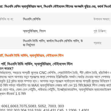
ধরা:
সিএনসি মেশিন অ্যালুমিনিয়াম অংশ
,
সিএনসি স্টেইনলেস স্টিলের অংশগুলি ঘুরিয়ে দেয়
,
যথার্থ সিএনস
শিনিং বা না:
সিএনসি মেশিনিং
উপাদান ক্ষমতা:
অ্যালুমিনিয়াম, পিতল
পৃষ্ঠ চিকিত্সা:
সিএনসি টার্নিং পার্টস, কাস্টম সিএনসি মেশিনিং পার্টস, উ
প্রকার:
চ্চ নির্ভুলতা
্ট, সিএনসি টার্নিং সার্ভিস, অ্যালুমিনিয়াম, স্টেইনলেস স্টিল
ার্ট, সিএনসি টার্নিং সার্ভিস, অ্যালুমিনিয়াম, স্টেইনলেস স্টিল
বাচন করেছে?
র্ভরযোগ্য, সবচেয়ে সাশ্রয়ী মূল্যের CNC মেশিনিং, প্রোটোটাইপ তৈরি, শীট মেটাল তৈরি, ছাঁচনির্ম
উত্পাদনের আগে আপনার নতুন প্রকল্পের জন্য পেশাদার ইঞ্জিনিয়ারিং সমর্থন।অর্ডার দেওয়ার আগে পেশাদা
্ধৃতি 12 ঘন্টার মধ্যে সম্পন্ন হবে। আপনার নতুন প্রকল্পে সর্বোত্তম মানের সাশ্রয়ী মূল্যের বিনিয়ো
20 মিমি পর্যন্ত পরিবর্তিত হয় MAX অ্যালুমিনিয়াম লেজার কাট বেধ 15 মিমি;MAX স্টিল লেজ
 করা যেতে পারে, যেমন তেল পেইন্টিং, পাউডার পেইন্টিং, ইলেক্ট্রোফোরেসিস, অ্যালুমিনিয়াম অ্যানোডা
ক্যাল কীবোর্ড 1.5 মিমি
ম খাদ: 6061,6063,7075,5083, 5052, 7003, 303
টীল: 201,202,303,304,316,316L,416,431,C45, 1.2306, 1.4301