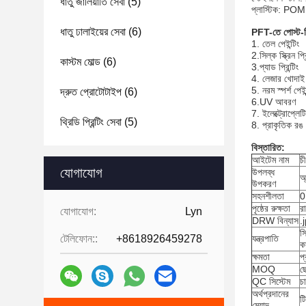
ধাতু জালিয়াতি সেবা
(5)
প্লাস্টিক: 
ধাতু ঢালাইয়ের সেবা
(6)
PFT-তে পোস্ট-ট্র
1. তেল পেইন্টিং
2.সিল্ক স্ক্রিন প্রি
কাস্টম মোল্ড
(6)
3.প্যাড প্রিন্টিং
4. লেজার খোদাই
5. নরম স্পর্শ পেইন
দ্রুত প্রোটোটাইপ
(6)
6.UV আবরণ
7. ইলেক্ট্রোপ্লেটি
থ্রিডি প্রিন্টিং সেবা
(5)
8. প্রাকৃতিক র
বিস্তারিত:
আইটেম নাম
চ
যোগাযোগ
উপলব্ধ
অ
উপকরণ
সহনশীলতা
0
পৃষ্ঠের রুক্ষতা
র
যোগাযোগ:
Lyn
DRW বিন্যাস
.
স
টেলিফোন::
+8618926459278
যন্ত্রপাতি
ক
ক্ষমতা
প
MOQ
ছ
QC সিস্টেম
চ
অর্থপ্রদানের
ট
মেয়াদ