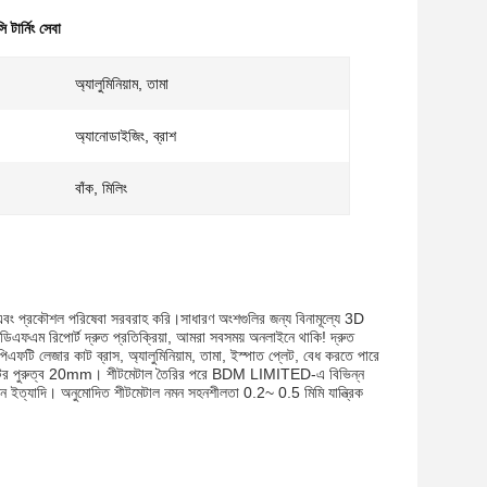
ি টার্নিং সেবা
অ্যালুমিনিয়াম, তামা
অ্যানোডাইজিং, ব্রাশ
বাঁক, মিলিং
াণ এবং প্রকৌশল পরিষেবা সরবরাহ করি।সাধারণ অংশগুলির জন্য বিনামূল্যে 3D
র ডিএফএম রিপোর্ট দ্রুত প্রতিক্রিয়া, আমরা সবসময় অনলাইনে থাকি! দ্রুত
গ পিএফটি লেজার কাট ব্রাস, অ্যালুমিনিয়াম, তামা, ইস্পাত প্লেট, বেধ করতে পারে
ার কাটের পুরুত্ব 20mm। শীটমেটাল তৈরির পরে BDM LIMITED-এ বিভিন্ন
ইজেশন ইত্যাদি। অনুমোদিত শীটমেটাল নমন সহনশীলতা 0.2~ 0.5 মিমি যান্ত্রিক