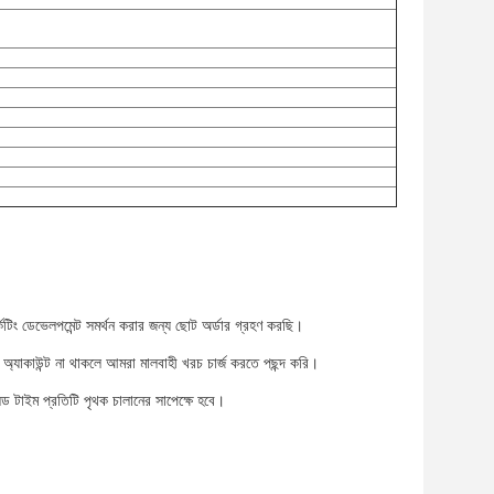
িং ডেভেলপমেন্ট সমর্থন করার জন্য ছোট অর্ডার গ্রহণ করছি।
স অ্যাকাউন্ট না থাকলে আমরা মালবাহী খরচ চার্জ করতে পছন্দ করি।
িড টাইম প্রতিটি পৃথক চালানের সাপেক্ষে হবে।