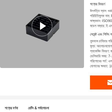
পণ্যের বিবরণ
উৎপত্তি স্থল: গুয়
পরিচিতিমুলক নাম
সাক্ষ্যদান: I
মডেল নম্বার: ই এ
পেমেন্ট এবং শিপিং শ
ন্যূনতম চাহিদার পর
মূল্য: আলোচনাযোগ
প্যাকেজিং বিবরণ: ক
ডেলিভারি সময়: 7
পরিশোধের শর্ত: এল/স
যোগানের ক্ষমতা:
পণ্যের বর্ণনা
রেটিং & পর্যালোচনা