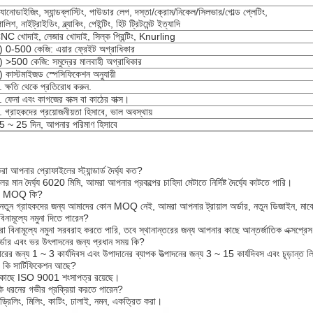
্যানোডাইজিং, স্যান্ডব্লাস্টিং, পাউডার লেপ, দস্তা/ক্রোম/নিকেল/সিলভার/গোল্ড প্লেটিং,
লিশ, নাইট্রাইডিং, ব্ল্যাকিং, পেইন্টিং, হিট ট্রিটমেন্ট ইত্যাদি
NC খোদাই, লেজার খোদাই, সিল্ক প্রিন্টিং, Knurling
) 0-500 কেজি: এয়ার ফ্রেইট অগ্রাধিকার
) >500 কেজি: সমুদ্রের মালবাহী অগ্রাধিকার
) কাস্টমাইজড স্পেসিফিকেশন অনুযায়ী
. ক্ষতি থেকে প্রতিরোধ করুন.
. ফেনা এবং কাগজের বাক্স বা কাঠের বাক্স।
. গ্রাহকদের প্রয়োজনীয়তা হিসাবে, ভাল অবস্থায়
5 ~ 25 দিন, আপনার পরিমাণ হিসাবে
রা আপনার প্রোফাইলের স্ট্যান্ডার্ড দৈর্ঘ্য কত?
 মান দৈর্ঘ্য 6020 মিমি, আমরা আপনার প্রকল্পের চাহিদা মেটাতে নির্দিষ্ট দৈর্ঘ্যে কাটতে পারি।
ার MOQ কি?
তুন গ্রাহকদের জন্য আমাদের কোন MOQ নেই, আমরা আপনার ট্রায়াল অর্ডার, নতুন ডিজাইন, মার্কেট
িনামূল্যে নমুনা দিতে পারেন?
রা বিনামূল্যে নমুনা সরবরাহ করতে পারি, তবে স্থানান্তরের জন্য আপনার কাছে আন্তর্জাতিক এক্সপ্রে
র্ডার এবং ভর উৎপাদনের জন্য প্রধান সময় কি?
রের জন্য 1 ~ 3 কার্যদিবস এবং উপাদানের ব্যাপক উত্পাদনের জন্য 3 ~ 15 কার্যদিবস এবং চূড়ান্ত ল
 কি সার্টিফিকেশন আছে?
কাছে ISO 9001 শংসাপত্র রয়েছে।
ি ধরনের গভীর প্রক্রিয়া করতে পারেন?
ড্রিলিং, মিলিং, কাটিং, ঢালাই, নমন, একত্রিত করা।