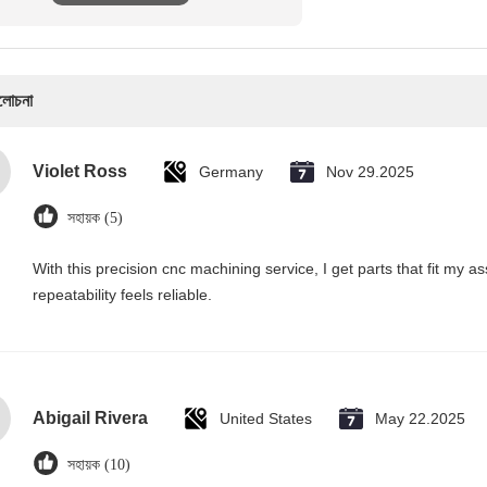
ালোচনা
Violet Ross
Germany
Nov 29.2025
সহায়ক (5)
With this precision cnc machining service, I get parts that fit my
repeatability feels reliable.
Abigail Rivera
United States
May 22.2025
সহায়ক (10)