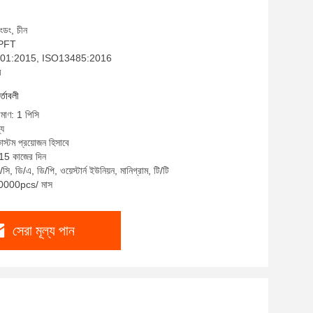
াংডং, চীন
: PFT
SO9001:2015, ISO13485:2016
ম
র্তাবলী
িমাণ: 1 পিসি
্য
াস্টম প্রয়োজন হিসাবে
-15 কাজের দিন
ি, ডি/এ, ডি/পি, ওয়েস্টার্ন ইউনিয়ন, মানিগ্রাম, টি/টি
 10000pcs/ মাস
সেরা মূল্য পান