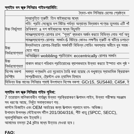
স্লাইড বল স্ক্রু লিনিয়ার গাইড
পরামিতি:
দ্বৈত-খাদ লিনিয়ার রেলের শ্রেষ্ঠত্ব
পুনরাবৃত্তি ত্রুটি: তিন মাইক্রনের মধ্যে
গতি: প্রতি সেকেন্ডে দশ মিটার পর্যন্ত অন্যান্য বিদ্যমান পণ্যের তুলনায় এটি পাঁচগ
উচ্চ নির্ভুলতা
রৈখিকতা: ± দশ মাইক্রনের মধ্যে বিচ্যুতি
সামঞ্জস্যযোগ্য রোলার চাপ: "শূন্য" ব্যবধান অর্জন করতে বিভিন্ন লোড শর্ত অনুযায়ী
সামঞ্জস্যযোগ্য রোলার: সমর্থন 6 মিটারে কোনও লক্ষণীয় ত্রুটি না ঘটিয়ে চলাচলে
উদ্ভটভাবে রোলার-বিয়ারিং সমর্থনটি বিভিন্ন লোডিং অবস্থার অধীনে খুব সহজ এবং ন
উচ্চ
যেতে পারে
নির্ভরযোগ্যতা
অনিয়ন্ত্রিত wobbling প্রতিরোধ: eccentrically রোলার সমর্থন
উচ্চ
নাকাল কারণে পরিধান প্রতিরোধের ব্যাপকভাবে উন্নত করতে ইস্পাত খাদ পৃষ্ঠ শক্
নির্ভরযোগ্যতা
বিশেষ নকশা
সমস্ত পণ্যগুলি এত দৃঢ়ভাবে তৈরি করা হয়েছে যে শুধুমাত্র স্বাভাবিক ক্রিয়াকলা
বৈশিষ্ট্য
সাশ্রয়ীভাবে, ট্রেস্টল এবং চ্যাসিস হিসাবে
বিভিন্ন উচ্চ মানের লিনিয়ার শ্যাফ্ট উৎপাদনে বিশেষ নকশা: GCr15, SUS440, C45#, ইত্য
স্লাইড বল স্ক্রু লিনিয়ার গাইড সুবিধা:
7 তরোয়াল মালিকানাধীন গার্হস্থ্য উন্নত প্রক্রিয়াকরণ উত্পাদন লাইন, উন্নত পরীক্ষার সরঞ্জাম
সব ধরণের আছে, নিখুঁত সনাক্তকরণ গড়.
কাস্টম ডিজাইন এবং OEM অর্ডারের জন্য উত্পাদন প্রদানে ভাল- অভিজ্ঞ।
উপাদান উপলব্ধ স্টেইনলেস স্টীল 201/304/316, শীট ধাতু (SPCC, SECC),
অ্যালুমিনিয়াম খাদ ইত্যাদি।
আমাদের তদন্ত 24 ঘন্টার মধ্যে উত্তর দেওয়া হবে।
FAQ: