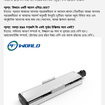
প্রশ্ন: কিভাবে একটি আদেশ এগিয়ে যেতে?
উত্তর: প্রথমে আমাদের আপনার প্রয়োজনীয়তা বা আবেদন জানান।দ্বিতীয়ত আমরা আপনার
প্রয়োজনীয়তা বা আমাদের পরামর্শ অনুযায়ী উদ্ধৃতি.তৃতীয়ত গ্রাহক নমুনা নিশ্চিত করে এবং
আনুষ্ঠানিক আদেশের জন্য জমা দেয়।অবশেষে, আমরা উত্পাদন ব্যবস্থা.
প্রশ্ন: সমস্ত রঙের পণ্যগুলি কি একই পৃষ্ঠের চিকিত্সার সাথে একই?
উত্তর: পাউডার আবরণ সম্পর্কে না, উজ্জ্বল রঙ সাদা বা ধূসরের চেয়ে বেশি হবে।
অ্যানোডাইজিং সম্পর্কে, রৌপ্যের চেয়ে রঙিন ইচ্ছা বেশি এবং কালো রঙিনের চেয়ে বেশি।