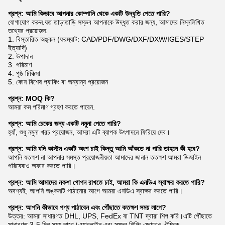
প্রশ্ন: আমি কিভাবে আপনার কোম্পানি থেকে একটি উদ্ধৃতি পেতে পারি?
যোগাযোগ করুন.যত তাড়াতাড়ি সম্ভব আপনাকে উদ্ধৃত করার জন্য, আমাদের নিম্নলিখিত
তথ্যের প্রয়োজন:
1. বিস্তারিত অঙ্কন (ফরম্যাট: CAD/PDF/DWG/DXF/DXW/IGES/STEP
ইত্যাদি)
2. উপাদান
3. পরিমাণ
4. পৃষ্ঠ চিকিত্সা
5. কোন বিশেষ প্যাকিং বা অন্যান্য প্রয়োজন
প্রশ্ন: MOQ কি?
আমরা কম পরিমাণ গ্রহণ করতে পারেন.
প্রশ্ন: আমি চেকের জন্য একটি নমুনা পেতে পারি?
হ্যাঁ, শুধু নমুনা খরচ প্রয়োজন, আমরা এটি ব্যাপক উৎপাদনে ফিরিয়ে দেব।
প্রশ্ন: আমি যদি কাস্টম একটি অংশ চাই কিন্তু আমি আঁকতে না পারি তাহলে কী হবে?
আপনি যতক্ষণ না আপনার সমস্ত প্রয়োজনীয়তা আমাদের জানান ততক্ষণ আমরা ডিজাইন
পরিষেবাও অফার করতে পারি।
প্রশ্ন: আমি আমাদের নকশা গোপন রাখতে চাই, আমরা কি এনডিএ স্বাক্ষর করতে পারি?
অবশ্যই, আপনি অঙ্কনটি পাঠানোর আগে আমরা এনডিএ স্বাক্ষর করতে পারি।
প্রশ্ন: আপনি কীভাবে পণ্য পাঠাবেন এবং পৌঁছাতে কতক্ষণ সময় লাগে?
উত্তর: আমরা সাধারণত DHL, UPS, FedEx বা TNT দ্বারা শিপ করি।এটি পৌঁছাতে
সাধারণত 3-5 দিন সময় লাগে।এয়ারলাইন এবং সমুদ্র শিপিং এছাড়াও ঐচ্ছিক.