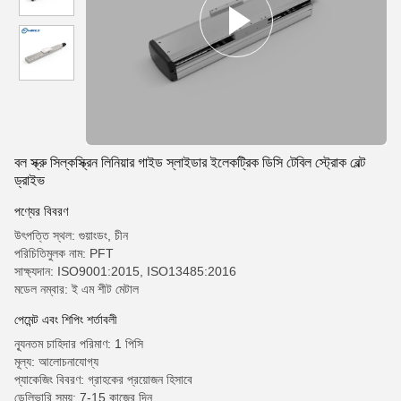
বল স্ক্রু সিল্কস্ক্রিন লিনিয়ার গাইড স্লাইডার ইলেকট্রিক ডিসি টেবিল স্ট্রোক বেল্ট
ড্রাইভ
পণ্যের বিবরণ
উৎপত্তি স্থল: গুয়াংডং, চীন
পরিচিতিমুলক নাম: PFT
সাক্ষ্যদান: ISO9001:2015, ISO13485:2016
মডেল নম্বার: ই এম শীট মেটাল
পেমেন্ট এবং শিপিং শর্তাবলী
ন্যূনতম চাহিদার পরিমাণ: 1 পিসি
মূল্য: আলোচনাযোগ্য
প্যাকেজিং বিবরণ: গ্রাহকের প্রয়োজন হিসাবে
ডেলিভারি সময়: 7-15 কাজের দিন