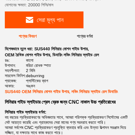
যোগানের ক্ষমতা: 20000 পিসি/মাস
সেরা মূল্য পান
পণ্যের বিবরণ
পণ্যের বর্ণনা
বিশেষভাবে তুলে ধরা:
SUS440 লিনিয়ার মোশন গাইড উপায়
,
OEM রৈখিক মোশন গাইড উপায়
,
ডিবারিং লকিং লিনিয়ার স্লাইড রেল
রঙ:
কালো
উপাদান:
মরিচা রোধক স্পাত
সহনশীলতা:
2 মিমি
সারফেস ফিনিশ:
deburring
প্যাকেজ:
প্লাস্টিকের ব্যাগ
আকার:
অঙ্কন
SUS440 OEM লিনিয়ার মোশন গাইড উপায়, লকিং লিনিয়ার স্লাইড রেল ডিবারিং
লিনিয়ার গাইড স্লাইডার প্রেস ব্রেক জন্য CNC নাকাল উচ্চ প্রতিরোধের
লিনিয়ার গাইড স্লাইডার বর্ণনা:
বহু বছরের প্রক্রিয়াকরণের অভিজ্ঞতার সাথে, আমরা পরিপক্ক প্রক্রিয়াকরণ সিস্টেমের একটি
সেট আয়ত্ত করেছি এবং গ্রাহকদের সেরা মানের পণ্য সরবরাহ করতে পারি।
আমরা সর্বশেষ CNC প্রক্রিয়াকরণ প্রযুক্তি ব্যবহার করি এবং উন্নত উত্পাদন সরঞ্জাম দিয়ে
সজ্জিত, যা দক্ষতার সাথে কাজ করতে পারে।