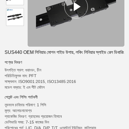
SUS440 OEM লিনিয়ার মোশন গাইড উপায়, লকিং লিনিয়ার স্লাইড রেল ডিবারিং
পণ্যের বিবরণ
উৎপত্তি স্থল: গুয়াংডং, চীন
পরিচিতিমুলক নাম: PFT
সাক্ষ্যদান: ISO9001:2015, ISO13485:2016
মডেল নম্বার: ই এম শীট মেটাল
পেমেন্ট এবং শিপিং শর্তাবলী
ন্যূনতম চাহিদার পরিমাণ: 1 পিসি
মূল্য: আলোচনাযোগ্য
প্যাকেজিং বিবরণ: গ্রাহকের প্রয়োজন হিসাবে
ডেলিভারি সময়: 7-15 কাজের দিন
পরিশোধের শর্ত: L/C, D/A, D/P, T/T, ওয়েস্টার্ন ইউনিয়ন, মানিগ্রাম