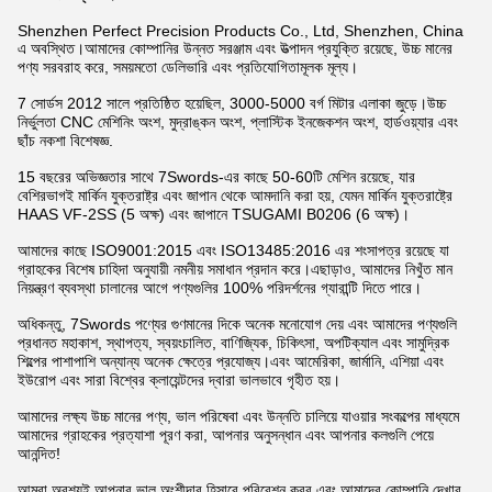
Shenzhen Perfect Precision Products Co., Ltd, Shenzhen, China
এ অবস্থিত।আমাদের কোম্পানির উন্নত সরঞ্জাম এবং উত্পাদন প্রযুক্তি রয়েছে, উচ্চ মানের
পণ্য সরবরাহ করে, সময়মতো ডেলিভারি এবং প্রতিযোগিতামূলক মূল্য।
7 সোর্ডস 2012 সালে প্রতিষ্ঠিত হয়েছিল, 3000-5000 বর্গ মিটার এলাকা জুড়ে।উচ্চ
নির্ভুলতা CNC মেশিনিং অংশ, মুদ্রাঙ্কন অংশ, প্লাস্টিক ইনজেকশন অংশ, হার্ডওয়্যার এবং
ছাঁচ নকশা বিশেষজ্ঞ.
15 বছরের অভিজ্ঞতার সাথে 7Swords-এর কাছে 50-60টি মেশিন রয়েছে, যার
বেশিরভাগই মার্কিন যুক্তরাষ্ট্র এবং জাপান থেকে আমদানি করা হয়, যেমন মার্কিন যুক্তরাষ্ট্রে
HAAS VF-2SS (5 অক্ষ) এবং জাপানে TSUGAMI B0206 (6 অক্ষ)।
আমাদের কাছে ISO9001:2015 এবং ISO13485:2016 এর শংসাপত্র রয়েছে যা
গ্রাহকের বিশেষ চাহিদা অনুযায়ী নমনীয় সমাধান প্রদান করে।এছাড়াও, আমাদের নিখুঁত মান
নিয়ন্ত্রণ ব্যবস্থা চালানের আগে পণ্যগুলির 100% পরিদর্শনের গ্যারান্টি দিতে পারে।
অধিকন্তু, 7Swords পণ্যের গুণমানের দিকে অনেক মনোযোগ দেয় এবং আমাদের পণ্যগুলি
প্রধানত মহাকাশ, স্থাপত্য, স্বয়ংচালিত, বাণিজ্যিক, চিকিৎসা, অপটিক্যাল এবং সামুদ্রিক
শিল্পের পাশাপাশি অন্যান্য অনেক ক্ষেত্রে প্রযোজ্য।এবং আমেরিকা, জার্মানি, এশিয়া এবং
ইউরোপ এবং সারা বিশ্বের ক্লায়েন্টদের দ্বারা ভালভাবে গৃহীত হয়।
আমাদের লক্ষ্য উচ্চ মানের পণ্য, ভাল পরিষেবা এবং উন্নতি চালিয়ে যাওয়ার সংকল্পের মাধ্যমে
আমাদের গ্রাহকের প্রত্যাশা পূরণ করা, আপনার অনুসন্ধান এবং আপনার কলগুলি পেয়ে
আনন্দিত!
আমরা অবশ্যই আপনার ভাল অংশীদার হিসাবে পরিবেশন করব এবং আমাদের কোম্পানি দেখার