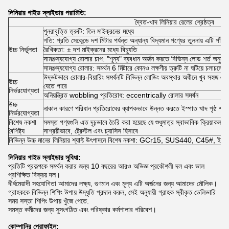
লিনিয়ার গাইড স্লাইডার পরামিতি:
দ্বৈত-খাদ লিনিয়ার রেলের শ্রেষ্ঠত্ব
পুনরাবৃত্তি ত্রুটি: তিন মাইক্রনের মধ্যে
গতি: প্রতি সেকেন্ডে দশ মিটার পর্যন্ত অন্যান্য বিদ্যমান পণ্যের তুলনায় এটি পাঁচগ
উচ্চ নির্ভুলতা
রৈখিকতা: ± দশ মাইক্রনের মধ্যে বিচ্যুতি
সামঞ্জস্যযোগ্য রোলার চাপ: "শূন্য" ব্যবধান অর্জন করতে বিভিন্ন লোড শর্ত অনুযায়ী
সামঞ্জস্যযোগ্য রোলার: সমর্থন 6 মিটারে কোনও লক্ষণীয় ত্রুটি না ঘটিয়ে চলাচলে
উদ্ভটভাবে রোলার-বিয়ারিং সমর্থনটি বিভিন্ন লোডিং অবস্থার অধীনে খুব সহজ এবং ন
উচ্চ
যেতে পারে
নির্ভরযোগ্যতা
অনিয়ন্ত্রিত wobbling প্রতিরোধ: eccentrically রোলার সমর্থন
উচ্চ
নাকাল কারণে পরিধান প্রতিরোধের ব্যাপকভাবে উন্নত করতে ইস্পাত খাদ পৃষ্ঠ শক্
নির্ভরযোগ্যতা
বিশেষ নকশা
সমস্ত পণ্যগুলি এত দৃঢ়ভাবে তৈরি করা হয়েছে যে শুধুমাত্র স্বাভাবিক ক্রিয়াকলা
বৈশিষ্ট্য
সাশ্রয়ীভাবে, ট্রেস্টল এবং চ্যাসিস হিসাবে
বিভিন্ন উচ্চ মানের লিনিয়ার শ্যাফ্ট উৎপাদনে বিশেষ নকশা: GCr15, SUS440, C45#, ইত্য
লিনিয়ার গাইড স্লাইডার সুবিধা:
প্রতিটি প্রকল্পকে সমর্থন করার জন্য 10 বছরের আরও অভিজ্ঞ প্রকৌশলী দল এবং ভাল
প্রশিক্ষিত বিক্রয় দল।
দীর্ঘমেয়াদী সহযোগিতা আমাদের লক্ষ্য, গুণমান এবং মূল্য এটি অর্জনের জন্য আমাদের মৌলিক।
গ্রাহককে বিভিন্ন শিপিং উপায় উদ্ধৃতি প্রদান করুন, সেই অনুযায়ী গ্রাহক স্বীকৃত ডেলিভারি
সময় সস্তা শিপিং উপায় খুঁজে পেতে.
সমস্ত কর্মীদের জন্য সুসংগঠিত এবং পরিষ্কার কর্মশালার পরিবেশ।
কোম্পানির প্রোফাইল: