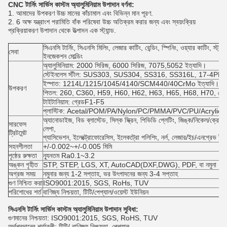
CNC টার্নিং সার্ভিস কাস্টম অ্যালুমিনিয়াম উপাদান বর্ণনা:
1. আমাদের উপকরণ উচ্চ মানের কাঁচামাল এবং বিভিন্ন মান পূরণ.
2. 6 অক্ষ যন্ত্রাংশ পরামিতি বাঁক পরিষেবা উচ্চ অতিক্রম করার জন্য এবং স্বয়ংক্রিয়
প্রক্রিয়াকরণ উপাদান থেকে উত্পাদন এক স্ট্যান্ড.
সিএনসি টার্নিং, সিএনসি মিলিং, লেজার কাটিং, বেন্ডিং, স্পিনিং, ওয়্যার কাটিং, স্ট্
সেবা
ইনজেকশন মোল্ডিং
অ্যালুমিনিয়াম: 2000 সিরিজ, 6000 সিরিজ, 7075,5052 ইত্যাদি।
স্টেইনলেস স্টীল: SUS303, SUS304, SS316, SS316L, 17-4PH ইত
ইস্পাত: 1214L/1215/1045/4140/SCM440/40CrMo ইত্যাদি।
উপকরণ
পিতল: 260, C360, H59, H60, H62, H63, H65, H68, H70, ব্রোঞ্জ
টাইটানিয়াম: গ্রেডF1-F5
প্লাস্টিক: Acetal/POM/PA/Nylon/PC/PMMA/PVC/PU/Acrylic/
অ্যানোডাইজ, বিড ব্লাস্টেড, সিল্ক স্ক্রিন, পিভিডি প্লেটিং, জিঙ্ক/নিকেল/ক্রোম/টা
সারফেস
লেপা,
ট্রিটমেন্ট
প্যাসিভেশন, ইলেক্ট্রোফোরেসিস, ইলেকট্রো পলিশিং, নর্ল, লেজার/ইচ/এনগ্রেভ ইত
সহনশীলতা
+/-0.002~+/-0.005 মিমি
পৃষ্ঠের রুক্ষতা
ন্যূনতম Ra0.1~3.2
অঙ্কন গৃহীত
STP, STEP, LGS, XT, AutoCAD(DXF,DWG), PDF, বা নমুনা
অগ্রজ সময়
নমুনার জন্য 1-2 সপ্তাহ, ভর উৎপাদনের জন্য 3-4 সপ্তাহ
গুণ নিশ্চিত করা
ISO9001:2015, SGS, RoHs, TUV
পরিশোধের শর্ত
বাণিজ্য নিশ্চয়তা, টিটি/পেপ্যাল/ওয়েস্ট ইউনিয়ন
সিএনসি টার্নিং সার্ভিস কাস্টম অ্যালুমিনিয়াম উপাদান সুবিধা:
গুণমানের নিশ্চয়তা: ISO9001:2015, SGS, RoHS, TUV
অর্থপ্রদানের শর্তাবলী: টিটি/ বাণিজ্য নিশ্চয়তা, পেপ্যাল