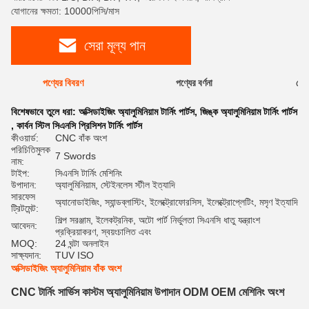
যোগানের ক্ষমতা: 10000পিসি/মাস
সেরা মূল্য পান
পণ্যের বিবরণ
পণ্যের বর্ণনা
রেটি
বিশেষভাবে তুলে ধরা:
অক্সিডাইজিং অ্যালুমিনিয়াম টার্নিং পার্টস
,
জিঙ্ক অ্যালুমিনিয়াম টার্নিং পার্টস
,
কার্বন স্টিল সিএনসি প্রিসিশন টার্নিং পার্টস
কীওয়ার্ড:
CNC বাঁক অংশ
পরিচিতিমুলক
7 Swords
নাম:
টাইপ:
সিএনসি টার্নিং মেশিনিং
উপাদান:
অ্যালুমিনিয়াম, স্টেইনলেস স্টীল ইত্যাদি
সারফেস
অ্যানোডাইজিং, স্যান্ডব্লাস্টিং, ইলেক্ট্রোফোরসিস, ইলেক্ট্রোপ্লেটিং, মসৃণ ইত্যাদি
ট্রিটমেন্ট:
শিল্প সরঞ্জাম, ইলেকট্রনিক, অটো পার্ট নির্ভুলতা সিএনসি ধাতু যন্ত্রাংশ
আবেদন:
প্রক্রিয়াকরণ, স্বয়ংচালিত এবং
MOQ:
24 ঘন্টা অনলাইন
সাক্ষ্যদান:
TUV ISO
অক্সিডাইজিং অ্যালুমিনিয়াম বাঁক অংশ
CNC টার্নিং সার্ভিস কাস্টম অ্যালুমিনিয়াম উপাদান ODM OEM মেশিনিং অংশ