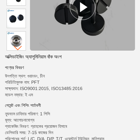
অক্সিডাইজিং অ্যালুমিনিয়াম বাঁক অংশ
পণ্যের বিবরণ
উৎপত্তি স্থল: গুয়াংডং, চীন
পরিচিতিমুলক নাম: PFT
সাক্ষ্যদান: ISO9001:2015, ISO13485:2016
মডেল নম্বার: ই এম
পেমেন্ট এবং শিপিং শর্তাবলী
ন্যূনতম চাহিদার পরিমাণ: 1 পিসি
মূল্য: আলোচনাযোগ্য
প্যাকেজিং বিবরণ: গ্রাহকের প্রয়োজন হিসাবে
ডেলিভারি সময়: 7-15 কাজের দিন
পরিশোধের শর্ত: L/C, D/A, D/P, T/T, ওয়েস্টার্ন ইউনিয়ন, মানিগ্রাম