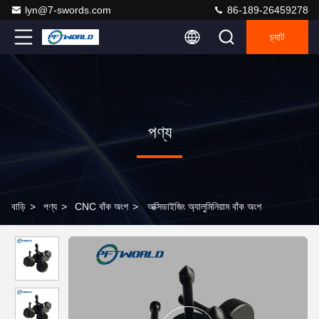
lyn@7-swords.com
86-189-26459278
চ্যাট
পণ্য
বাড়ি
>
পণ্য
>
CNC বাঁক অংশ
>
অক্সিডাইজিং অ্যালুমিনিয়াম বাঁক অংশ