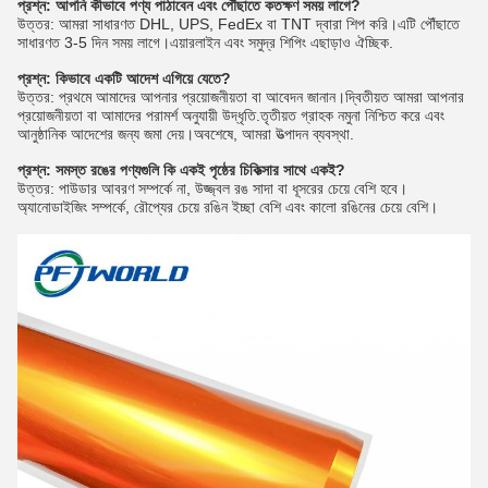
প্রশ্ন: আপনি কীভাবে পণ্য পাঠাবেন এবং পৌঁছাতে কতক্ষণ সময় লাগে?
উত্তর: আমরা সাধারণত DHL, UPS, FedEx বা TNT দ্বারা শিপ করি।এটি পৌঁছাতে
সাধারণত 3-5 দিন সময় লাগে।এয়ারলাইন এবং সমুদ্র শিপিং এছাড়াও ঐচ্ছিক.
প্রশ্ন: কিভাবে একটি আদেশ এগিয়ে যেতে?
উত্তর: প্রথমে আমাদের আপনার প্রয়োজনীয়তা বা আবেদন জানান।দ্বিতীয়ত আমরা আপনার
প্রয়োজনীয়তা বা আমাদের পরামর্শ অনুযায়ী উদ্ধৃতি.তৃতীয়ত গ্রাহক নমুনা নিশ্চিত করে এবং
আনুষ্ঠানিক আদেশের জন্য জমা দেয়।অবশেষে, আমরা উত্পাদন ব্যবস্থা.
প্রশ্ন: সমস্ত রঙের পণ্যগুলি কি একই পৃষ্ঠের চিকিত্সার সাথে একই?
উত্তর: পাউডার আবরণ সম্পর্কে না, উজ্জ্বল রঙ সাদা বা ধূসরের চেয়ে বেশি হবে।
অ্যানোডাইজিং সম্পর্কে, রৌপ্যের চেয়ে রঙিন ইচ্ছা বেশি এবং কালো রঙিনের চেয়ে বেশি।