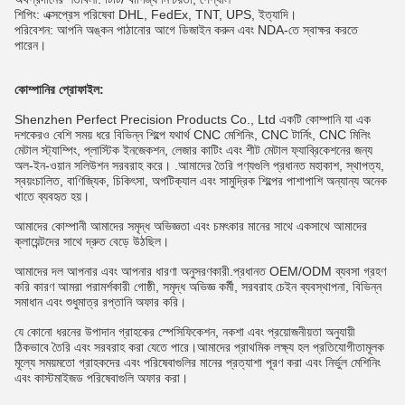
শিপিং: এক্সপ্রেস পরিষেবা DHL, FedEx, TNT, UPS, ইত্যাদি।
পরিবেশন: আপনি অঙ্কন পাঠানোর আগে ডিজাইন করুন এবং NDA-তে স্বাক্ষর করতে
পারেন।
কোম্পানির প্রোফাইল:
Shenzhen Perfect Precision Products Co., Ltd একটি কোম্পানি যা এক
দশকেরও বেশি সময় ধরে বিভিন্ন শিল্পে যথার্থ CNC মেশিনিং, CNC টার্নিং, CNC মিলিং
মেটাল স্ট্যাম্পিং, প্লাস্টিক ইনজেকশন, লেজার কাটিং এবং শীট মেটাল ফ্যাব্রিকেশনের জন্য
অল-ইন-ওয়ান সলিউশন সরবরাহ করে। .আমাদের তৈরি পণ্যগুলি প্রধানত মহাকাশ, স্থাপত্য,
স্বয়ংচালিত, বাণিজ্যিক, চিকিৎসা, অপটিক্যাল এবং সামুদ্রিক শিল্পের পাশাপাশি অন্যান্য অনেক
খাতে ব্যবহৃত হয়।
আমাদের কোম্পানী আমাদের সমৃদ্ধ অভিজ্ঞতা এবং চমৎকার মানের সাথে একসাথে আমাদের
ক্লায়েন্টদের সাথে দ্রুত বেড়ে উঠছিল।
আমাদের দল আপনার এবং আপনার ধারণা অনুসরণকারী.প্রধানত OEM/ODM ব্যবসা গ্রহণ
করি কারণ আমরা পরামর্শকারী গোষ্ঠী, সমৃদ্ধ অভিজ্ঞ কর্মী, সরবরাহ চেইন ব্যবস্থাপনা, বিভিন্ন
সমাধান এবং শুধুমাত্র রপ্তানি অফার করি।
যে কোনো ধরনের উপাদান গ্রাহকের স্পেসিফিকেশন, নকশা এবং প্রয়োজনীয়তা অনুযায়ী
ঠিকভাবে তৈরি এবং সরবরাহ করা যেতে পারে।আমাদের প্রাথমিক লক্ষ্য হল প্রতিযোগীতামূলক
মূল্যে সময়মতো গ্রাহকদের এবং পরিষেবাগুলির মানের প্রত্যাশা পূরণ করা এবং নির্ভুল মেশিনিং
এবং কাস্টমাইজড পরিষেবাগুলি অফার করা।