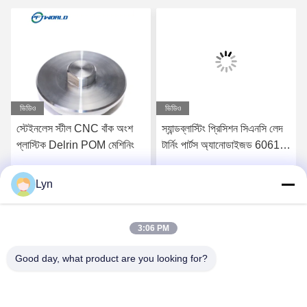
ভিডিও
ভিডিও
স্টেইনলেস স্টীল CNC বাঁক অংশ
স্যান্ডব্লাস্টিং প্রিসিশন সিএনসি লেদ
প্লাস্টিক Delrin POM মেশিনিং
টার্নিং পার্টস অ্যানোডাইজড 6061
7075 অ্যালুমিনিয়াম
Lyn
সেরা মূল্য পান
সেরা মূল্য পান
3:06 PM
Good day, what product are you looking for?
Shenzhen Perfect Precision Product Co., Ltd.