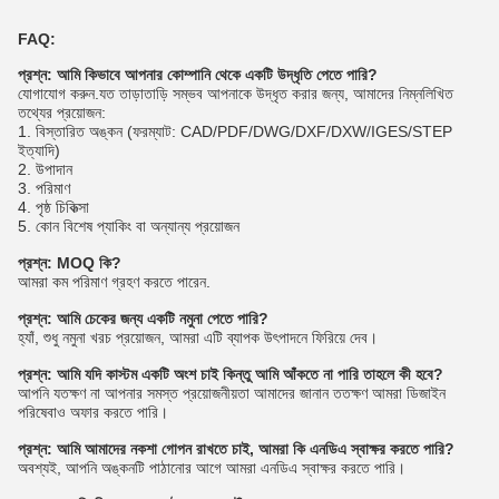
FAQ:
প্রশ্ন: আমি কিভাবে আপনার কোম্পানি থেকে একটি উদ্ধৃতি পেতে পারি?
যোগাযোগ করুন.যত তাড়াতাড়ি সম্ভব আপনাকে উদ্ধৃত করার জন্য, আমাদের নিম্নলিখিত
তথ্যের প্রয়োজন:
1. বিস্তারিত অঙ্কন (ফরম্যাট: CAD/PDF/DWG/DXF/DXW/IGES/STEP
ইত্যাদি)
2. উপাদান
3. পরিমাণ
4. পৃষ্ঠ চিকিত্সা
5. কোন বিশেষ প্যাকিং বা অন্যান্য প্রয়োজন
প্রশ্ন: MOQ কি?
আমরা কম পরিমাণ গ্রহণ করতে পারেন.
প্রশ্ন: আমি চেকের জন্য একটি নমুনা পেতে পারি?
হ্যাঁ, শুধু নমুনা খরচ প্রয়োজন, আমরা এটি ব্যাপক উৎপাদনে ফিরিয়ে দেব।
প্রশ্ন: আমি যদি কাস্টম একটি অংশ চাই কিন্তু আমি আঁকতে না পারি তাহলে কী হবে?
আপনি যতক্ষণ না আপনার সমস্ত প্রয়োজনীয়তা আমাদের জানান ততক্ষণ আমরা ডিজাইন
পরিষেবাও অফার করতে পারি।
প্রশ্ন: আমি আমাদের নকশা গোপন রাখতে চাই, আমরা কি এনডিএ স্বাক্ষর করতে পারি?
অবশ্যই, আপনি অঙ্কনটি পাঠানোর আগে আমরা এনডিএ স্বাক্ষর করতে পারি।