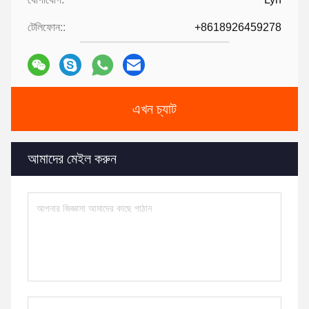
টেলিফোন::
+8618926459278
এখন চ্যাট
আমাদের মেইল করুন