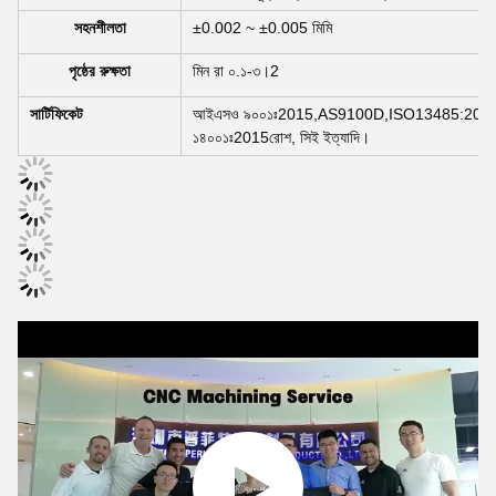
সহনশীলতা
±0.002 ~ ±0.005 মিমি
পৃষ্ঠের রুক্ষতা
মিন রা ০.১-৩।2
সার্টিফিকেট
আইএসও ৯০০১ঃ2015,AS9100D,ISO13485:2016
১৪০০১ঃ2015রোশ, সিই ইত্যাদি।