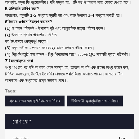
অবশ্যই, নমুনা ফি প্রয়োজনীয়। যদি সম্ভব হয়, এটি ভর উত্পাদনের সময় ফেরত দেওয়া হবে।
5ডেলিভারি তারিখ কত?
সাধারণত, নমুনাটি 1-2 সপ্তাহ স্থায়ী হয় এবং ব্যাচ উত্পাদন 3-4 সপ্তাহ স্থায়ী হয়।
6কিভাবে গুণমান নিয়ন্ত্রণ করবেন?
(1) উপাদান পরিদর্শন - উপাদান পৃষ্ঠ এবং আনুমানিক মাত্রা পরীক্ষা করুন।
(২) উৎপাদন প্রথম পরিদর্শন - নিশ্চিত
ভর উৎপাদনে গুরুত্বপূর্ণ মাত্রা।
(3) নমুনা পরীক্ষা - গুদামে সরবরাহের আগে গুণমান পরীক্ষা করুন।
(4) প্রি-শিপমেন্ট ইন্সপেকশন - প্রি-শিপমেন্টের আগে ১০০% QC সহকারী দ্বারা পরিদর্শন।
7বিক্রয়োত্তর সেবা
পণ্য পাওয়ার পর যদি আপনার কোন সমস্যা হয়, তাহলে আপনি এক মাসের মধ্যে ভয়েস কল,
ভিডিও কনফারেন্স, ইমেইল ইত্যাদির মাধ্যমে প্রতিক্রিয়া জানাতে পারেন।আমাদের টিম
আপনাকে এক সপ্তাহের মধ্যে সমাধান দেবে।.
Tags:
হালকা ওজন অ্যালুমিনিয়াম খাদ গিয়ার
দীর্ঘস্থায়ী অ্যালুমিনিয়াম খাদ গিয়ার
যোগাযোগ
যোগাযোগ:
Lyn