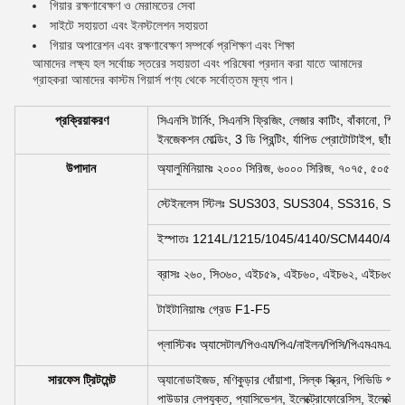
গিয়ার রক্ষণাবেক্ষণ ও মেরামতের সেবা
সাইটে সহায়তা এবং ইনস্টলেশন সহায়তা
গিয়ার অপারেশন এবং রক্ষণাবেক্ষণ সম্পর্কে প্রশিক্ষণ এবং শিক্ষা
আমাদের লক্ষ্য হল সর্বোচ্চ স্তরের সহায়তা এবং পরিষেবা প্রদান করা যাতে আমাদের
গ্রাহকরা আমাদের কাস্টম গিয়ার্স পণ্য থেকে সর্বোত্তম মূল্য পান।
প্রক্রিয়াকরণ
সিএনসি টার্নিং, সিএনসি ফ্রিজিং, লেজার কাটিং, বাঁকানো, স্পিনি
ইনজেকশন মোল্ডিং, 3 ডি প্রিন্টিং, র্যাপিড প্রোটোটাইপ, ছাঁচ 
উপাদান
অ্যালুমিনিয়ামঃ ২০০০ সিরিজ, ৬০০০ সিরিজ, ৭০৭৫, ৫০৫২ ই
স্টেইনলেস স্টিলঃ SUS303, SUS304, SS316, SS3
ইস্পাতঃ 1214L/1215/1045/4140/SCM440/40Cr
ব্রাসঃ ২৬০, সি৩৬০, এইচ৫৯, এইচ৬০, এইচ৬২, এইচ৬৩, এই
টাইটানিয়ামঃ গ্রেড F1-F5
প্লাস্টিকঃ অ্যাসেটাল/পিওএম/পিএ/নাইলন/পিসি/পিএমএমএ/প
সারফেস ট্রিটমেন্ট
অ্যানোডাইজড, মণিকুড়ার ধোঁয়াশা, সিল্ক স্ক্রিন, পিভিডি প্লাট
পাউডার লেপযুক্ত, প্যাসিভেশন, ইলেক্ট্রোফোরেসিস, ইলেক্ট্রো