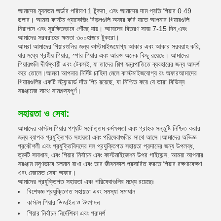
আমাদের ন্যূনতম অর্ডার পরিমাণ 1 টুকরা, এবং আমাদের দাম প্রতি গিয়ার 0.49
ডলার। আমরা কাস্টম প্যাকেজিং বিকল্পগুলি অফার করি যাতে আপনার গিয়ারগুলি
নিরাপদে এবং সুরক্ষিতভাবে পৌঁছে যায়। আমাদের বিতরণ সময় 7-15 দিন,এবং
আমাদের সরবরাহের ক্ষমতা ৩০০হাজার টুকরো।
আমরা আমাদের গিয়ারগুলির জন্য কাস্টমাইজযোগ্য আকার এবং আকার সরবরাহ করি,
যার মধ্যে গ্রহীয় গিয়ার, স্পার গিয়ার এবং আরও অনেক কিছু রয়েছে। আমাদের
গিয়ারগুলি দীর্ঘস্থায়ী এবং টেকসই, যা তাদের শিল্প যন্ত্রপাতিতে ব্যবহারের জন্য আদর্শ
করে তোলে।আমরা আপনার নির্দিষ্ট চাহিদা মেলে কাস্টমাইজযোগ্য রং অফারআমাদের
গিয়ারগুলির একটি স্ট্যান্ডার্ড দাঁত পিচ রয়েছে, যা নিশ্চিত করে যে তারা বিভিন্ন
সরঞ্জামের সাথে সামঞ্জস্যপূর্ণ।
সহায়তা ও সেবা:
আমাদের কাস্টম গিয়ার পণ্যটি সর্বোত্তম কর্মক্ষমতা এবং গ্রাহক সন্তুষ্টি নিশ্চিত করার
জন্য ব্যাপক প্রযুক্তিগত সহায়তা এবং পরিষেবাগুলির সাথে আসে।আমাদের অভিজ্ঞ
প্রকৌশলী এবং প্রযুক্তিবিদদের দল প্রযুক্তিগত সহায়তা প্রদানের জন্য উপলব্ধ,
ত্রুটি সমাধান, এবং গিয়ার নির্বাচন এবং কাস্টমাইজেশন উপর গাইডেন্স. আমরা আপনার
সরঞ্জাম মসৃণভাবে চলমান রাখা এবং তার জীবনকাল প্রসারিত করতে গিয়ার রক্ষণাবেক্ষণ
এবং মেরামত সেবা অফার।
আমাদের প্রযুক্তিগত সহায়তা এবং পরিষেবাগুলির মধ্যে রয়েছেঃ
বিশেষজ্ঞ প্রযুক্তিগত সহায়তা এবং সমস্যা সমাধান
কাস্টম গিয়ার ডিজাইন ও উৎপাদন
গিয়ার নির্বাচন নির্দেশিকা এবং পরামর্শ