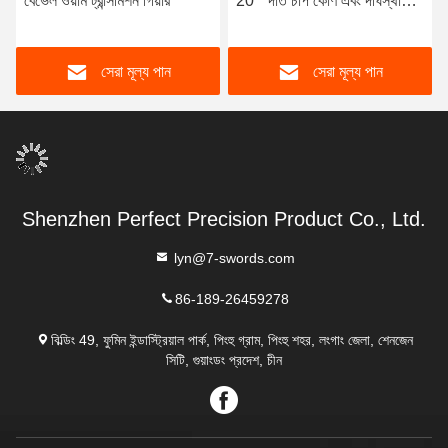
বেভেল ওয়ার্ম ট্রান্সমিশন গিয়ার
20 ° দাঁত চাপ কোণ এবং দীর্ঘস্থায়ী
স্থায়িত্ব সঙ্গে
সেরা মূল্য পান
সেরা মূল্য পান
Shenzhen Perfect Precision Product Co., Ltd.
lyn@7-swords.com
86-189-26459278
বিল্ডিং 49, ফুমিন ইন্ডাস্ট্রিয়াল পার্ক, পিংহু গ্রাম, পিংহু শহর, লংগাং জেলা, শেনজেন
সিটি, গুয়াংডং প্রদেশ, চীন