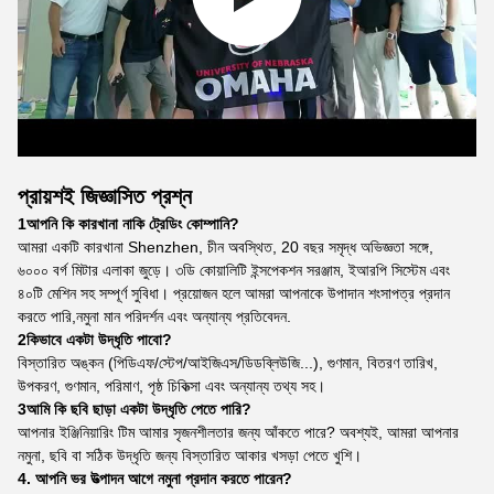
প্রায়শই জিজ্ঞাসিত প্রশ্ন
1আপনি কি কারখানা নাকি ট্রেডিং কোম্পানি?
আমরা একটি কারখানা Shenzhen, চীন অবস্থিত, 20 বছর সমৃদ্ধ অভিজ্ঞতা সঙ্গে,
৬০০০ বর্গ মিটার এলাকা জুড়ে। ৩ডি কোয়ালিটি ইন্সপেকশন সরঞ্জাম, ইআরপি সিস্টেম এবং
৪০টি মেশিন সহ সম্পূর্ণ সুবিধা। প্রয়োজন হলে আমরা আপনাকে উপাদান শংসাপত্র প্রদান
করতে পারি,নমুনা মান পরিদর্শন এবং অন্যান্য প্রতিবেদন.
2কিভাবে একটা উদ্ধৃতি পাবো?
বিস্তারিত অঙ্কন (পিডিএফ/স্টেপ/আইজিএস/ডিডব্লিউজি...), গুণমান, বিতরণ তারিখ,
উপকরণ, গুণমান, পরিমাণ, পৃষ্ঠ চিকিত্সা এবং অন্যান্য তথ্য সহ।
3আমি কি ছবি ছাড়া একটা উদ্ধৃতি পেতে পারি?
আপনার ইঞ্জিনিয়ারিং টিম আমার সৃজনশীলতার জন্য আঁকতে পারে? অবশ্যই, আমরা আপনার
নমুনা, ছবি বা সঠিক উদ্ধৃতি জন্য বিস্তারিত আকার খসড়া পেতে খুশি।
4. আপনি ভর উত্পাদন আগে নমুনা প্রদান করতে পারেন?