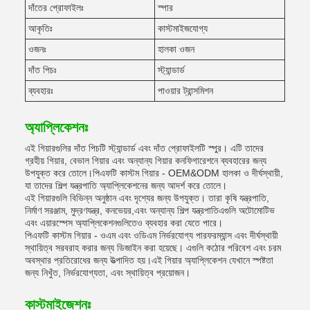
দাঁতের প্রোফাইলঃ
স্পার
আকৃতিঃ
কাস্টমাইজযোগ্য
ওজনঃ
হালকা ওজন
দাঁত পিচঃ
স্ট্যান্ডার্ড
ব্যবহারঃ
পাওয়ার ট্রান্সমিশন
অ্যাপ্লিকেশনঃ
এই গিয়ারগুলির দাঁত পিচটি স্ট্যান্ডার্ড এবং দাঁত প্রোফাইলটি স্পুর। এটি তাদের
গ্রহীয় গিয়ার, বেভাল গিয়ার এবং অন্যান্য গিয়ার কনফিগারেশনে ব্যবহারের জন্য
উপযুক্ত করে তোলে।পিএফটি কাস্টম গিয়ার - OEM&ODM হালকা ও দীর্ঘস্থায়ী,
যা তাদের শিল্প যন্ত্রপাতি অ্যাপ্লিকেশনের জন্য আদর্শ করে তোলে।
এই গিয়ারগুলি বিভিন্ন অনুষ্ঠান এবং দৃশ্যের জন্য উপযুক্ত। তারা কৃষি যন্ত্রপাতি,
নির্মাণ সরঞ্জাম, মুদ্রণযন্ত্র, কনভেয়র,এবং অন্যান্য শিল্প যন্ত্রপাতিএগুলি অটোমোটিভ
এবং এয়ারস্পেস অ্যাপ্লিকেশনগুলিতেও ব্যবহার করা যেতে পারে।
পিএফটি কাস্টম গিয়ার - ওএম এবং ওডিএম নির্ভরযোগ্য পারফরম্যান্স এবং দীর্ঘস্থায়ী
স্থায়িত্ব সরবরাহ করার জন্য ডিজাইন করা হয়েছে। এগুলি কঠোর পরিবেশ এবং চরম
অবস্থার প্রতিরোধের জন্য উত্পাদিত হয়।এই গিয়ার অ্যাপ্লিকেশন যেখানে স্পষ্টতা
জন্য নিখুঁত, নির্ভরযোগ্যতা, এবং স্থায়িত্ব প্রয়োজন।
কাস্টমাইজেশনঃ