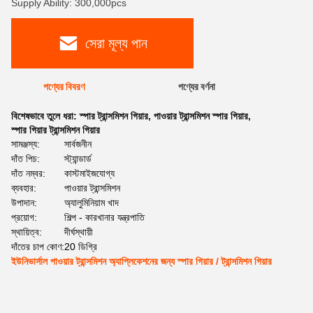
Supply Ability: 300,000pcs
সেরা মূল্য পান
পণ্যের বিবরণ
পণ্যের বর্ণনা
বিশেষভাবে তুলে ধরা:
স্পার ট্রান্সমিশন গিয়ার
,
পাওয়ার ট্রান্সমিশন স্পার গিয়ার
,
স্পার গিয়ার ট্রান্সমিশন গিয়ার
সামঞ্জস্য:
সার্বজনীন
দাঁত পিচ:
স্ট্যান্ডার্ড
দাঁত নম্বর:
কাস্টমাইজযোগ্য
ব্যবহার:
পাওয়ার ট্রান্সমিশন
উপাদান:
অ্যালুমিনিয়াম খাদ
প্রয়োগ:
শিল্প - কারখানার যন্ত্রপাতি
স্থায়িত্ব:
দীর্ঘস্থায়ী
দাঁতের চাপ কোণ:
20 ডিগ্রি
ইউনিভার্সাল পাওয়ার ট্রান্সমিশন অ্যাপ্লিকেশনের জন্য স্পার গিয়ার / ট্রান্সমিশন গিয়ার