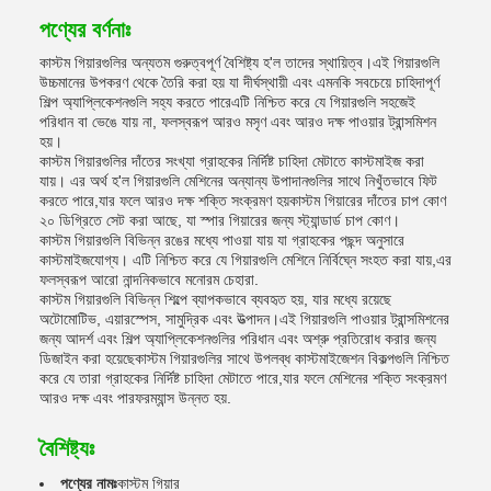
পণ্যের বর্ণনাঃ
কাস্টম গিয়ারগুলির অন্যতম গুরুত্বপূর্ণ বৈশিষ্ট্য হ'ল তাদের স্থায়িত্ব।এই গিয়ারগুলি
উচ্চমানের উপকরণ থেকে তৈরি করা হয় যা দীর্ঘস্থায়ী এবং এমনকি সবচেয়ে চাহিদাপূর্ণ
শিল্প অ্যাপ্লিকেশনগুলি সহ্য করতে পারেএটি নিশ্চিত করে যে গিয়ারগুলি সহজেই
পরিধান বা ভেঙে যায় না, ফলস্বরূপ আরও মসৃণ এবং আরও দক্ষ পাওয়ার ট্রান্সমিশন
হয়।
কাস্টম গিয়ারগুলির দাঁতের সংখ্যা গ্রাহকের নির্দিষ্ট চাহিদা মেটাতে কাস্টমাইজ করা
যায়। এর অর্থ হ'ল গিয়ারগুলি মেশিনের অন্যান্য উপাদানগুলির সাথে নিখুঁতভাবে ফিট
করতে পারে,যার ফলে আরও দক্ষ শক্তি সংক্রমণ হয়কাস্টম গিয়ারের দাঁতের চাপ কোণ
২০ ডিগ্রিতে সেট করা আছে, যা স্পার গিয়ারের জন্য স্ট্যান্ডার্ড চাপ কোণ।
কাস্টম গিয়ারগুলি বিভিন্ন রঙের মধ্যে পাওয়া যায় যা গ্রাহকের পছন্দ অনুসারে
কাস্টমাইজযোগ্য। এটি নিশ্চিত করে যে গিয়ারগুলি মেশিনে নির্বিঘ্নে সংহত করা যায়,এর
ফলস্বরূপ আরো নান্দনিকভাবে মনোরম চেহারা.
কাস্টম গিয়ারগুলি বিভিন্ন শিল্পে ব্যাপকভাবে ব্যবহৃত হয়, যার মধ্যে রয়েছে
অটোমোটিভ, এয়ারস্পেস, সামুদ্রিক এবং উত্পাদন।এই গিয়ারগুলি পাওয়ার ট্রান্সমিশনের
জন্য আদর্শ এবং শিল্প অ্যাপ্লিকেশনগুলির পরিধান এবং অশ্রু প্রতিরোধ করার জন্য
ডিজাইন করা হয়েছেকাস্টম গিয়ারগুলির সাথে উপলব্ধ কাস্টমাইজেশন বিকল্পগুলি নিশ্চিত
করে যে তারা গ্রাহকের নির্দিষ্ট চাহিদা মেটাতে পারে,যার ফলে মেশিনের শক্তি সংক্রমণ
আরও দক্ষ এবং পারফরম্যান্স উন্নত হয়.
বৈশিষ্ট্যঃ
পণ্যের নামঃ
কাস্টম গিয়ার