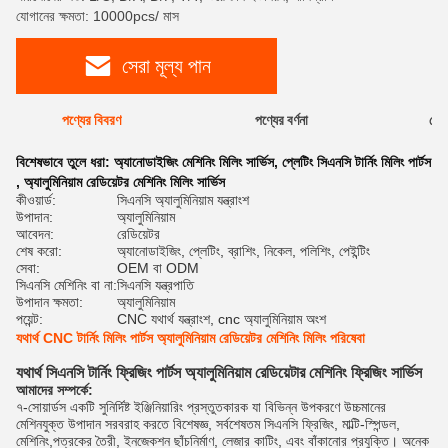
যোগানের ক্ষমতা: 10000pcs/ মাস
সেরা মূল্য পান
পণ্যের বিবরণ
পণ্যের বর্ণনা
রেটি
বিশেষভাবে তুলে ধরা:
অ্যানোডাইজিং মেশিনিং মিলিং সার্ভিস
,
প্লেটিং সিএনসি টার্নিং মিলিং পার্টস
,
অ্যালুমিনিয়াম রেডিয়েটর মেশিনিং মিলিং সার্ভিস
কীওয়ার্ড:
সিএনসি অ্যালুমিনিয়াম যন্ত্রাংশ
উপাদান:
অ্যালুমিনিয়াম
আবেদন:
রেডিয়েটর
শেষ করো:
অ্যানোডাইজিং, প্লেটিং, ব্রাশিং, নিকেল, পলিশিং, পেইন্টিং
সেবা:
OEM বা ODM
সিএনসি মেশিনিং বা না:
সিএনসি যন্ত্রপাতি
উপাদান ক্ষমতা:
অ্যালুমিনিয়াম
পয়েন্ট:
CNC যথার্থ যন্ত্রাংশ, cnc অ্যালুমিনিয়াম অংশ
যথার্থ CNC টার্নিং মিলিং পার্টস অ্যালুমিনিয়াম রেডিয়েটর মেশিনিং মিলিং পরিষেবা
যথার্থ সিএনসি টার্নিং ফ্রিজিং পার্টস অ্যালুমিনিয়াম রেডিয়েটার মেশিনিং ফ্রিজিং সার্ভিস
আমাদের সম্পর্কে:
৭-সোয়ার্ডস একটি সুনির্দিষ্ট ইঞ্জিনিয়ারিং প্রস্তুতকারক যা বিভিন্ন উপকরণে উচ্চমানের
মেশিনযুক্ত উপাদান সরবরাহ করতে বিশেষজ্ঞ, সর্বশেষতম সিএনসি ফ্রিজিং, মাল্টি-স্পিন্ডল,
মেশিনিং,পত্রকের তৈরী, ইনজেকশন ছাঁচনির্মাণ, লেজার কাটিং, এবং বাঁকানোর প্রযুক্তি। অনেক