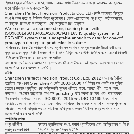
শিল্পের সমৃদ্ধ অভিজ্ঞতার সাথে, আমরা তাদের পণ্য উন্নত করার জন্য আমাদের গ্রাহকদের
সাথে ঘনিষ্ঠভাবে কাজ করতে গর্বিত।
Shenzhen Perfect Precision Products Co., Ltd একটি অত্যন্ত বিস্তৃত
অংশ উত্পাদন করে যা বিভিন্ন শিল্পে প্রযোজ্য। যেমন এয়ারস্পেস, স্থাপত্য, অটোমোবাইল,
বাণিজ্যিক, চিকিৎসা,অপটিক্যাল, এবং সামুদ্রিক শিল্প ইত্যাদি
We feature an experienced engineering team with
ISO90001/ISO13485/AS9000/IATF16949 quality system and
ERP/MES system that is adaptable enough to cater for one-off
prototypes through to production in volume.
আমাদের ডেডিকেটেড পরিকল্পনা এবং অনুমান দল আপনার সমস্ত প্রয়োজনীয়তা যথাসময়ে
মূল্যায়ন এবং মূল্য নির্ধারণ করতে পারে। সর্বদা নিখুঁত মানের উপর ভিত্তি করে, আমরা বিদেশী
বিনিয়োগকারীদের দ্বারা অত্যন্ত প্রশংসিত।
আমরা আন্তরিকভাবে আপনাকে স্বাগত জানাই এবং উজ্জ্বল ভবিষ্যতের জন্য আপনার সাথে
সহযোগিতা করার অপেক্ষায় রয়েছি।
বর্ণনাঃ
Shenzhen Perfect Precision Product Co., Ltd. 2012 সালে প্রতিষ্ঠিত
হয়েছিল এবং এখন Shenzhen এ মোট 3000-5000 বর্গ মিটার সহ একটি বড় সুবিধা
রয়েছে।উন্নত প্রযুক্তি এবং শক্তিশালী মূলধন শক্তির সাথে, আমরা শীট ধাতু উত্পাদন,
স্ট্যাম্পিং, সিএনসি যন্ত্রপাতি, সিএনসি punching, ছাঁচ নকশা উত্পাদন, এবং প্লাস্টিকের
ইনজেকশন বিশেষজ্ঞ। আমরা ISO 9001: 2015 এবং ISO 13485 বৈধতা পাস
করেছিঃ২০১৬ সালের শংসাপত্র, এবং আমরা আমাদের গ্রাহকদের কাছ থেকে অনেক পুরস্কার
পেয়েছি। আমরা আন্তরিকভাবে আমাদের ভবিষ্যত একসঙ্গে নির্মাণের জন্য আপনার সাথে
সহযোগিতা করার আশা করি!
স্পেসিফিকেশনঃ
পণ্য পরিসীমা
কাস্টম প্লাস্টিকের অংশ, যথার্থ প্লাস্টিকের শেল প্রক্রিয়াকরণ, সিএনস
প্রক্রিয়াকরণ শিল্প
সিএনসি ফ্রিজিং;সিএনসি টার্নিং