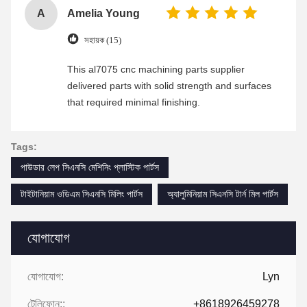
A
Amelia Young
সহায়ক (15)
This al7075 cnc machining parts supplier
delivered parts with solid strength and surfaces
that required minimal finishing.
Tags:
পাউডার লেপ সিএনসি মেশিনিং প্লাস্টিক পার্টস
টাইটানিয়াম ওডিএম সিএনসি মিলিং পার্টস
অ্যালুমিনিয়াম সিএনসি টার্ন মিল পার্টস
যোগাযোগ
যোগাযোগ:
Lyn
টেলিফোন::
+8618926459278