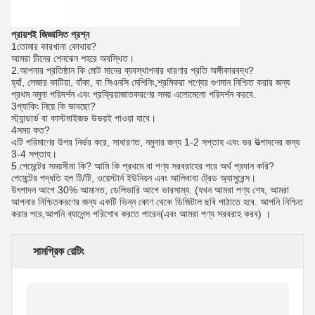
প্রায়শই জিজ্ঞাসিত প্রশ্ন
1তোমার কারখানা কোথায়?
আমরা চীনের শেনঝেন শহরে অবস্থিত।
2.
আপনার প্রতিষ্ঠান কি মোট মানের ব্যবস্থাপনার ধারণার প্রতি অঙ্গীকারবদ্ধ?
হ্যাঁ, লেজার কাটিয়া, বাঁকা, বা সিএনসি মেশিনিং,শ্রমিকরা পণ্যের গুণমান নিশ্চিত করার জন্য
প্রথম নমুনা পরিদর্শন এবং প্রক্রিয়াজাতকরণের সময় এলোমেলো পরিদর্শন করবে.
3প্যাকিং নিয়ে কি ভাবছো?
স্ট্যান্ডার্ড বা কাস্টমাইজড উভয়ই পাওয়া যাবে।
4সময় কত?
এটি পরিমাণের উপর নির্ভর করে, সাধারণত, নমুনার জন্য 1-2 সপ্তাহ এবং ভর উত্পাদনের জন্য
3-4 সপ্তাহ।
5.
পেমেন্টের সময়সীমা কি? আমি কি প্রথমে বা পণ্য সরবরাহের পরে অর্থ প্রদান করি?
পেমেন্টের পদ্ধতি হল টি/টি, ওয়েস্টার্ন ইউনিয়ন এবং আলিবাবা ট্রেড অ্যাসুরেন্স।
উৎপাদন আগে 30% আমানত, ডেলিভারি আগে ভারসাম্য. (যখন আমরা পণ্য শেষ, আমরা
আপনার নিশ্চিতকরণের জন্য একটি ভিন্ন কোণ থেকে ডিজিটাল ছবি পাঠাতে হবে. আপনি নিশ্চিত
করার পরে,আপনি ব্যালেন্স পরিশোধ করতে পারেন(এবং আমরা পণ্য সরবরাহ করব) ।
সামগ্রিক রেটিং