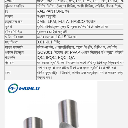
উপাদান
ABS, BMC, SMC, AS, PP, PPS, PC, PE, POM, PMMA
পৃষ্ঠতল সমাপ্তি
পলিশিং ফিনিস, টেক্সচার ফিনিস, গ্লসি ফিনিস, পেইন্টিং, স্লিক প্রিন্ট, রাবা
রঙ
RAL/PANTONE রঙ
আকার
অঙ্কন অনুযায়ী
ছত্রাকের মান
DME, LKM, FUTA, HASCO ইত্যাদি।
সুবিধা
প্রতিযোগিতামূলক মূল্য & দ্রুত ডেলিভারি & ভাল মানের
ছাঁচের ভিত্তি
গ্রাহকের চাহিদা অনুযায়ী
ডেলিভারি সময়
অর্ডার দেওয়ার 10-15 দিন পর
সহনশীলতা
0.01~0.1 মিমি;
ফাইল ফরম্যাট
সলিডওয়ার্কস, প্রো/ইঞ্জিনিয়ার, অটো সিএডি, পিডিএফ, জেপিজি
গুণমান নিয়ন্ত্রণ
ISO9001 সিস্টেম এবং PPAP গুণমান নিয়ন্ত্রণ নথি দ্বারা পরিচালিত
পরিদর্শন
IQC, IPQC, FQC, QA
প্রয়োগ
সব ধরনের প্লাস্টিকের ইনজেকশন অংশ বিভিন্ন শিল্প অ্যাপ্লিকেশনে ব্যব
পেশাদার দ্বারা সরবরাহিত উষ্ণ এবং দ্রুত প্রতিক্রিয়া পরিষেবা
সেবা
মার্কিন যুক্তরাষ্ট্র, ইউরোপ, জাপান এবং অন্যান্য দেশ ও অঞ্চলে রপ্তান
বিক্রয় দল।