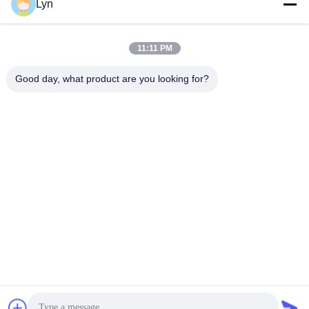
Lyn
সেরা মূল্য পান
সেরা মূল্য পান
11:11 PM
Good day, what product are you looking for?
Shenzhen Perfect Precision Product Co., Ltd.
lyn@7-swords.com
86-189-26459278
বিল্ডিং 49, ফুমিন ইন্ডাস্ট্রিয়াল পার্ক, পিংহু গ্রাম, পিংহু শহর, লংগাং জেলা, শেনজেন
সিটি, গুয়াংডং প্রদেশ, চীন
চীন ভাল মানের CNC বাঁক অংশ সরবরাহকারী. কপিরাইট © 2022-2026
Shenzhen Perfect Precision Product Co., Ltd. . সমস্ত অধিকার