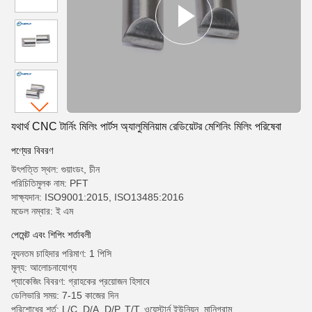
যথার্থ CNC টার্নিং মিলিং পার্টস অ্যালুমিনিয়াম রেডিয়েটর মেশিনিং মিলিং পরিষেবা
পণ্যের বিবরণ
উৎপত্তি স্থল: গুয়াংডং, চীন
পরিচিতিমুলক নাম: PFT
সাক্ষ্যদান: ISO9001:2015, ISO13485:2016
মডেল নম্বার: ই এম
পেমেন্ট এবং শিপিং শর্তাবলী
ন্যূনতম চাহিদার পরিমাণ: 1 পিসি
মূল্য: আলোচনাযোগ্য
প্যাকেজিং বিবরণ: গ্রাহকের প্রয়োজন হিসাবে
ডেলিভারি সময়: 7-15 কাজের দিন
পরিশোধের শর্ত: L/C, D/A, D/P, T/T, ওয়েস্টার্ন ইউনিয়ন, মানিগ্রাম