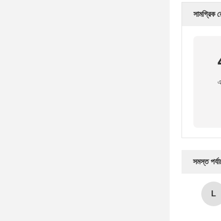
সামগ্রিক র
এ
সমস্ত পর্য
L