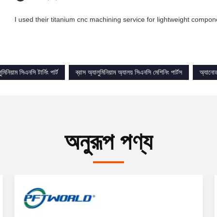
I used their titanium cnc machining service for lightweight compon
িনিয়াম সিএনসি টার্নিং পার্ট
ব্রাস অ্যালুমিনিয়াম অ্যালয় সিএনসি মেশিনিং পার্টস
অ্যানোড
অনুরূপ পণ্য