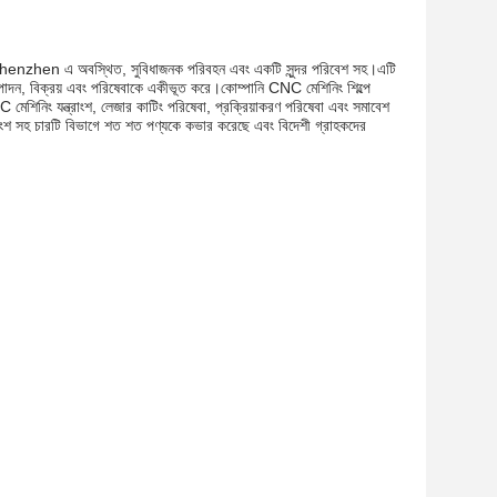
henzhen এ অবস্থিত, সুবিধাজনক পরিবহন এবং একটি সুন্দর পরিবেশ সহ।এটি
পাদন, বিক্রয় এবং পরিষেবাকে একীভূত করে।কোম্পানি CNC মেশিনিং শিল্পে
CNC মেশিনিং যন্ত্রাংশ, লেজার কাটিং পরিষেবা, প্রক্রিয়াকরণ পরিষেবা এবং সমাবেশ
ের অংশ সহ চারটি বিভাগে শত শত পণ্যকে কভার করেছে এবং বিদেশী গ্রাহকদের