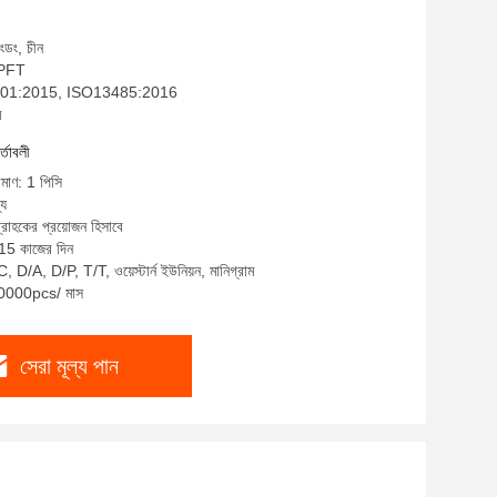
াংডং, চীন
: PFT
SO9001:2015, ISO13485:2016
ম
র্তাবলী
িমাণ: 1 পিসি
্য
্রাহকের প্রয়োজন হিসাবে
-15 কাজের দিন
, D/A, D/P, T/T, ওয়েস্টার্ন ইউনিয়ন, মানিগ্রাম
 10000pcs/ মাস
সেরা মূল্য পান