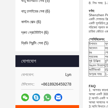
ধাতু জালিয়াতি সেবা
(5)
8. লিড সময়: 1-
বর্ণনা:
ধাতু ঢালাইয়ের সেবা
(6)
Shenzhen Perfe
একটি পেশাদার শি
কাস্টম মোল্ড
(6)
একটি সুপরিচিত ব্র
পরিষেবা প্রদান ক
চাহিদা মেটাতে এ
দ্রুত প্রোটোটাইপ
(6)
স্পেসিফিকেশন:
থ্রিডি প্রিন্টিং সেবা
(5)
উপাদান
অ্য
আবেদন
বহ
রঙ
সো
প্যাকেজ
শক
যোগাযোগ
পৃষ্ঠ চিকিত্সা
বু
অঙ্কন বিন্যাস
2
সার্টিফিকেট
I
অগ্রজ সময়
1-
যোগাযোগ:
Lyn
টেলিফোন::
+8618926459278
FAQ
1. আপনার কারখা
আমরা একটি 3000
2.
আপনি একটি অন
আমরা আমাদের নতু
3.
আমি কিভাবে সে