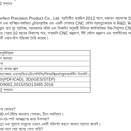
2 সপ্তাহ
ct Precision Product Co., Ltd. প্রতিষ্ঠিত হয়েছিল 2012 সালে, গুয়াংডং প্রদেশের S
ল্প এবং বাণিজ্য-সমন্বিত এন্টারপ্রাইজ এবং একটি পেশাদার CNC মেশিন প্রস্তুতকারক যা R&D, উত্
্যান্ড হতে দৃঢ় প্রতিজ্ঞ, গ্রাহকদের আঁকা এবং ডিজাইন অনুযায়ী বিভিন্ন কাস্টমাইজড উচ্চ-নির্ভুলতা 
রে।প্রায় 10 বছরের বিকাশের পরে, পণ্যগুলি CNC যন্ত্রাংশ, শীট মেটাল যন্ত্রাংশ এবং প্লাস্টিক
কটি ওয়ান-স্টপ পরিষেবা তৈরি করেছে।
ালুমিনিয়াম
ুল ব্যবহৃত
না
্ত কাগজ বাক্স
শিং/লেজার এনগ্রেভিং/এচিং/পলিশিং/সিল্কস্ক্রিন/স্যান্ডব্লাস্টিং ইত্যাদি।
D/(PDF/CAD), 3D(IGES/STEP)
SO9001:2015/ISO13485:2016
2 সপ্তাহ
না কোথায়?
-বর্গ-মিটার কারখানা শেনজেন, চীনে অবস্থিত।
-দ্য-স্পট আমন্ত্রণের জন্য উপলব্ধ?
ন এবং পুরানো বন্ধুদের এখানে একটি পরিদর্শন করতে আসতে স্বাগত জানাই।
রা দামে সেরা মানের পেতে পারি?