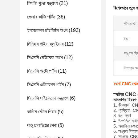
স্পিনিং খুচরা যন্ত্রাংশ
(21)
বিশেষভাবে তুলে 
লেজার কাটিং পার্টস
(36)
কীওয়ার্ড:
ইনজেকশন ছাঁচনির্মাণ অংশ
(193)
রঙ:
লিনিয়ার গাইড স্লাইডার
(12)
অঙ্কন বিন
সিএনসি মেডিকেল অংশ
(12)
উপাদান ক্
সিএনসি অটো পার্টস
(11)
যথার্থ CNC গোল্ড প
সিএনসি এভিয়েশন পার্টস
(7)
স্পষ্টতা CNC গো
সিএনসি সাইকেলের যন্ত্রাংশ
(6)
তাৎক্ষণিক বিবরণ:
1. কীওয়ার্ড: CN
2. প্রক্রিয়া: C
কাস্টম মেটাল গিয়ার
(5)
3. রঙ: স্বর্ণ
4. উৎপত্তি স্থান:
ধাতু ঢালাইয়ের সেবা
(5)
5. অ্যাপ্লিকেশন:
6. অঙ্কন বিন
7. সরঞ্জাম: CNC 