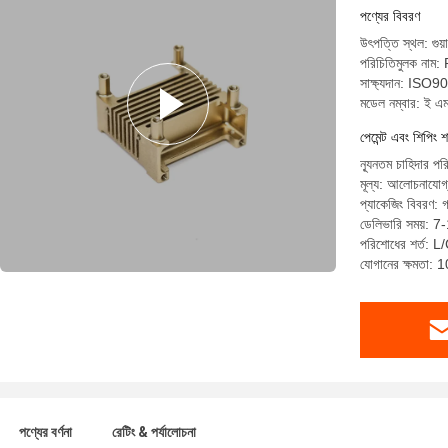
পণ্যের বিবরণ
উৎপত্তি স্থল: গুয়
পরিচিতিমুলক নাম
সাক্ষ্যদান: I
মডেল নম্বার: ই এ
পেমেন্ট এবং শিপিং শ
ন্যূনতম চাহিদার পর
মূল্য: আলোচনাযোগ
প্যাকেজিং বিবরণ: গ
ডেলিভারি সময়: 7
পরিশোধের শর্ত: L/C
যোগানের ক্ষমতা:
পণ্যের বর্ণনা
রেটিং & পর্যালোচনা