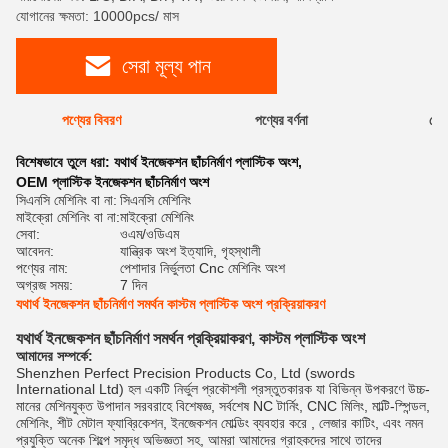
যোগানের ক্ষমতা: 10000pcs/ মাস
সেরা মূল্য পান
পণ্যের বিবরণ
পণ্যের বর্ণনা
রেটি
বিশেষভাবে তুলে ধরা:
যথার্থ ইনজেকশন ছাঁচনির্মাণ প্লাস্টিক অংশ
,
OEM প্লাস্টিক ইনজেকশন ছাঁচনির্মাণ অংশ
সিএনসি মেশিনিং বা না:
সিএনসি মেশিনিং
মাইক্রো মেশিনিং বা না:
মাইক্রো মেশিনিং
সেবা:
ওএম/ওডিএম
আবেদন:
যান্ত্রিক অংশ ইত্যাদি, গৃহস্থালী
পণ্যের নাম:
পেশাদার নির্ভুলতা Cnc মেশিনিং অংশ
অগ্রজ সময়:
7 দিন
যথার্থ ইনজেকশন ছাঁচনির্মাণ সমর্থন কাস্টম প্লাস্টিক অংশ প্রক্রিয়াকরণ
যথার্থ ইনজেকশন ছাঁচনির্মাণ সমর্থন প্রক্রিয়াকরণ, কাস্টম প্লাস্টিক অংশ
আমাদের সম্পর্কে:
Shenzhen Perfect Precision Products Co, Ltd (swords
International Ltd) হল একটি নির্ভুল প্রকৌশলী প্রস্তুতকারক যা বিভিন্ন উপকরণে উচ্চ-
মানের মেশিনযুক্ত উপাদান সরবরাহে বিশেষজ্ঞ, সর্বশেষ NC টার্নিং, CNC মিলিং, মাল্টি-স্পিন্ডল,
মেশিনিং, শীট মেটাল ফ্যাব্রিকেশন, ইনজেকশন মোল্ডিং ব্যবহার করে , লেজার কাটিং, এবং নমন
প্রযুক্তি অনেক শিল্পে সমৃদ্ধ অভিজ্ঞতা সহ, আমরা আমাদের গ্রাহকদের সাথে তাদের