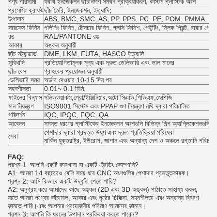
পণ্য পরিসীমা
যথার্থ ইনজেকশন ছাঁচনির্মাণ সমর্থন প্রক্রিয়াকরণ, কাস্টম প্লাস্টিক অংশ
প্রসেসিং ক্রাফট
ছাঁচ তৈরি, ইনজেকশন, ইত্যাদি;
উপাদান
ABS, BMC, SMC, AS, PP, PPS, PC, PE, POM, PMMA, PS,
সারফেস ফিনিস
পলিশিং ফিনিশ, টেক্সচার ফিনিশ, গ্লসি ফিনিশ, পেইন্টিং, স্লিক প্রিন্ট, রাবার পেইন্ট
রঙ
RAL/PANTONE রঙ
আকার
অঙ্কন অনুযায়ী
ছাঁচ স্ট্যান্ডার্ড
DME, LKM, FUTA, HASCO ইত্যাদি
সুবিধাদি
প্রতিযোগিতামূলক মূল্য এবং দ্রুত ডেলিভারি এবং ভাল মানের
ছাঁচ বেস
গ্রাহকের প্রয়োজন অনুযায়ী
ডেলিভারি সময়
অর্ডার দেওয়ার 10-15 দিন পর
সহনশীলতা
0.01~ 0.1 মিমি;
ফাইলের বিন্যাস
সলিডওয়ার্কস,প্রো/ইঞ্জিনিয়ার,অটো সিএডি,পিডিএফ,জেপিজি
মান নিয়ন্ত্রণ
ISO9001 সিস্টেম এবং PPAP গুণ নিয়ন্ত্রণ নথি দ্বারা পরিচালিত
পরিদর্শন
IQC, IPQC, FQC, QA
আবেদন
সমস্ত ধরণের প্লাস্টিকের ইনজেকশন অংশগুলি বিভিন্ন শিল্প অ্যাপ্লিকেশনগুলিতে 
পেশাদার দ্বারা প্রদত্ত উষ্ণ এবং দ্রুত প্রতিক্রিয়া পরিষেবা
সেবা
মার্কিন যুক্তরাষ্ট্র, ইউরোপ, জাপান এবং অন্যান্য দেশ ও অঞ্চলে রপ্তানি পরিচা
FAQ:
প্রশ্ন 1: আপনি একটি কারখানা বা একটি ট্রেডিং কোম্পানি?
A1: আমরা 14 বছরেরও বেশি সময় ধরে CNC অংশগুলির পেশাদার প্রস্তুতকারক।
প্রশ্ন 2: আমি কিভাবে একটি উদ্ধৃতি পেতে পারি?
A2: অনুগ্রহ করে আমাদের কাছে অঙ্কন (2D এবং 3D অঙ্কন) পাঠাতে সাহায্য করুন,
যাতে আমরা পণ্যের কাঁচামাল, আকার এবং পৃষ্ঠের চিকিত্সা, সহনশীলতা এবং অন্যান্য বিবরণ
জানতে পারি।এবং আপনার প্রয়োজনীয় পরিমাণ আমাদের জানান।
প্রশ্ন 3: আপনি কি ধরনের উপাদান প্রক্রিয়া করতে পারেন?