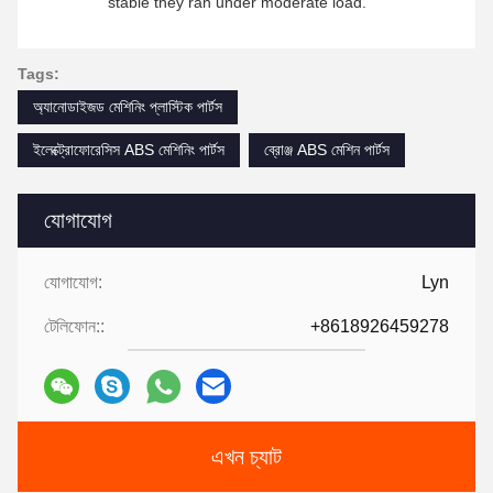
stable they ran under moderate load.
Tags:
অ্যানোডাইজড মেশিনিং প্লাস্টিক পার্টস
ইলেক্ট্রোফোরেসিস ABS মেশিনিং পার্টস
ব্রোঞ্জ ABS মেশিন পার্টস
যোগাযোগ
যোগাযোগ:
Lyn
টেলিফোন::
+8618926459278
এখন চ্যাট