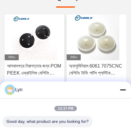
ভিডিও
ভিডিও
আসবাবপত্র নিরাপত্তার জন্য POM
অ্যালুমিনিয়াম 6061 7075CNC
PEEK এক্রাইলিক মেশিনিং
মেশিনিং টার্নিং পার্টস প্লাস্টিক
প্লাস্টিক যন্ত্রাংশ 100mm
ইনজেকশন ছাঁচ
Lyn
সেরা মূল্য পান
সেরা মূল্য পান
12:37 PM
Good day, what product are you looking for?