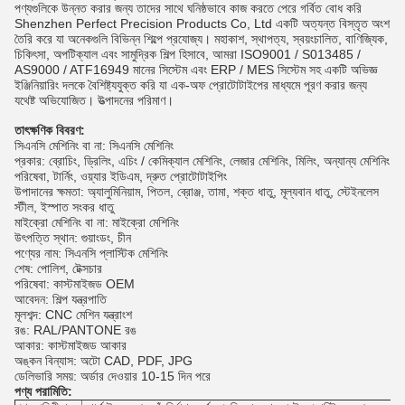
পণ্যগুলিকে উন্নত করার জন্য তাদের সাথে ঘনিষ্ঠভাবে কাজ করতে পেরে গর্বিত বোধ করি
Shenzhen Perfect Precision Products Co, Ltd একটি অত্যন্ত বিস্তৃত অংশ
তৈরি করে যা অনেকগুলি বিভিন্ন শিল্পে প্রযোজ্য। মহাকাশ, স্থাপত্য, স্বয়ংচালিত, বাণিজ্যিক,
চিকিৎসা, অপটিক্যাল এবং সামুদ্রিক শিল্প হিসাবে, আমরা ISO9001 / S013485 /
AS9000 / ATF16949 মানের সিস্টেম এবং ERP / MES সিস্টেম সহ একটি অভিজ্ঞ
ইঞ্জিনিয়ারিং দলকে বৈশিষ্ট্যযুক্ত করি যা এক-অফ প্রোটোটাইপের মাধ্যমে পূরণ করার জন্য
যথেষ্ট অভিযোজিত। উত্পাদনের পরিমাণ।
তাৎক্ষণিক বিবরণ:
সিএনসি মেশিনিং বা না: সিএনসি মেশিনিং
প্রকার: ব্রোচিং, ড্রিলিং, এচিং / কেমিক্যাল মেশিনিং, লেজার মেশিনিং, মিলিং, অন্যান্য মেশিনিং
পরিষেবা, টার্নিং, ওয়্যার ইডিএম, দ্রুত প্রোটোটাইপিং
উপাদানের ক্ষমতা: অ্যালুমিনিয়াম, পিতল, ব্রোঞ্জ, তামা, শক্ত ধাতু, মূল্যবান ধাতু, স্টেইনলেস
স্টীল, ইস্পাত সংকর ধাতু
মাইক্রো মেশিনিং বা না: মাইক্রো মেশিনিং
উৎপত্তি স্থান: গুয়াংডং, চীন
পণ্যের নাম: সিএনসি প্লাস্টিক মেশিনিং
শেষ: পোলিশ, টেক্সচার
পরিষেবা: কাস্টমাইজড OEM
আবেদন: শিল্প যন্ত্রপাতি
মূলশব্দ: CNC মেশিন যন্ত্রাংশ
রঙ: RAL/PANTONE রঙ
আকার: কাস্টমাইজড আকার
অঙ্কন বিন্যাস: অটো CAD, PDF, JPG
ডেলিভারি সময়: অর্ডার দেওয়ার 10-15 দিন পরে
পণ্য পরামিতি: