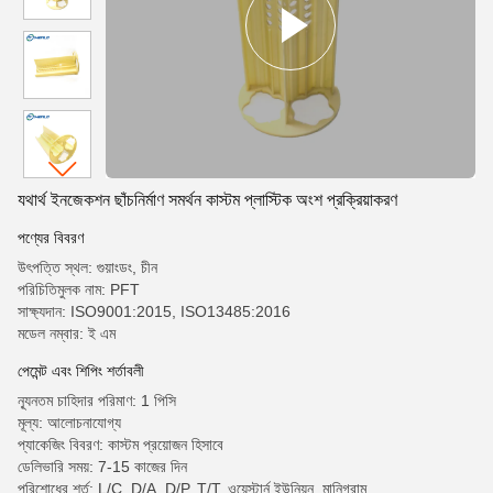
যথার্থ ইনজেকশন ছাঁচনির্মাণ সমর্থন কাস্টম প্লাস্টিক অংশ প্রক্রিয়াকরণ
পণ্যের বিবরণ
উৎপত্তি স্থল: গুয়াংডং, চীন
পরিচিতিমুলক নাম: PFT
সাক্ষ্যদান: ISO9001:2015, ISO13485:2016
মডেল নম্বার: ই এম
পেমেন্ট এবং শিপিং শর্তাবলী
ন্যূনতম চাহিদার পরিমাণ: 1 পিসি
মূল্য: আলোচনাযোগ্য
প্যাকেজিং বিবরণ: কাস্টম প্রয়োজন হিসাবে
ডেলিভারি সময়: 7-15 কাজের দিন
পরিশোধের শর্ত: L/C, D/A, D/P, T/T, ওয়েস্টার্ন ইউনিয়ন, মানিগ্রাম