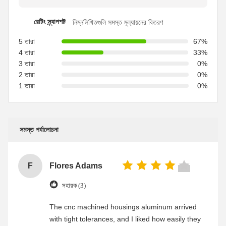
রেটিং স্ন্যাপশট
নিম্নলিখিতগুলি সমস্ত মূল্যায়নের বিতরণ
5 তারা
67%
4 তারা
33%
3 তারা
0%
2 তারা
0%
1 তারা
0%
সমস্ত পর্যালোচনা
F
Flores Adams
সহায়ক (3)
The cnc machined housings aluminum arrived
with tight tolerances, and I liked how easily they