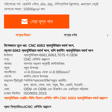
পরিশোধের শর্ত: ক্রেডিট লেটার, d/a, d/p, টেলিগ্রাফিক ট্রান্সফার, এক্সপ্রেস পেমেন্ট
যোগানের ক্ষমতা: 10000pcs/ মাস
সেরা মূল্য পান
পণ্যের বিবরণ
পণ্যের বর্ণনা
রেটি
বিশেষভাবে তুলে ধরা:
CNC 6063 অ্যালুমিনিয়াম যথার্থ অংশ
,
মসৃণতা 6063 অ্যালুমিনিয়াম যথার্থ অংশ
,
বালি ব্লাস্টিং অ্যালুমিনিয়াম যথার্থ অংশ
উপাদান:
অ্যালুমিনিয়াম 6061,6063,7075 বা OEM
পণ্য:
CNC মেশিনিং যন্ত্রাংশ
আকার:
আপনার অঙ্কন অনুযায়ী কাস্টমাইজড.
নমুনা:
নমুনা উপলব্ধ
সহনশীলতা:
+/-0.01mm থেকে +/-0.005mm7
লোগো:
কাস্টম লোগো উপলব্ধ
সারফেস ট্রিটমেন্ট:
*পলিশিং*অ্যানোডাইজিং*স্যান্ড ব্লাস্টিং
রঙ:
রূপা, কালো, সোনা, লাল, সবুজ, নীল, বেগুনি, ইত্যাদি ...
সেবা:
OEM এবং ODM এবং ডিজাইন এবং একত্রিত পরিষেবা
গুণমান সিস্টেম:
ISO9001:2015
অ্যালুমিনিয়াম ওয়েল্ডিং মিলিং নিডেল মেশিনিং পার্টস CNC 6063 অ্যালুমিনিয়াম যথার্থ যন্ত্রাংশ
দ্রুত বিস্তারিত
o
চ
CNC মেশিনিং যন্ত্রাংশ