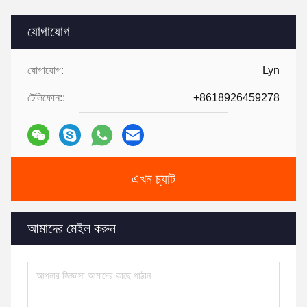
যোগাযোগ
যোগাযোগ:
Lyn
টেলিফোন::
+8618926459278
এখন চ্যাট
আমাদের মেইল করুন