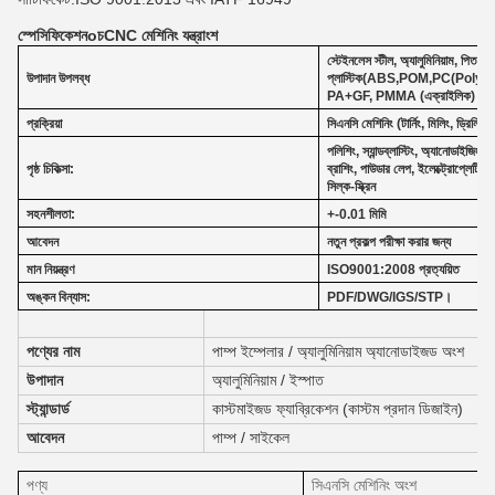
স্পেসিফিকেশন
o
চ
CNC মেশিনিং যন্ত্রাংশ
স্টেইনলেস স্টীল, অ্যালুমিনিয়াম, পিতল,
উপাদান উপলব্ধ
প্লাস্টিক(ABS,POM,PC(Poly
ক
PA+GF, PMMA (এক্রাইলিক) PEEK
প্রক্রিয়া
সিএনসি মেশিনিং (টার্নিং, মিলিং, ড্রিলিং)
পলিশিং, স্যান্ডব্লাস্টিং, অ্যানোডাইজিং,
পৃষ্ঠ চিকিত্সা:
ব্রাশিং, পাউডার লেপ, ইলেক্ট্রোপ্লেটিং,
সিল্ক-স্ক্রিন
সহনশীলতা:
+-0.01 মিমি
আবেদন
নতুন প্রকল্প পরীক্ষা করার জন্য
মান নিয়ন্ত্রণ
ISO9001:2008 প্রত্যয়িত
অঙ্কন বিন্যাস:
PDF/DWG/IGS/STP।
পণ্যের নাম
পাম্প ইম্পেলার / অ্যালুমিনিয়াম অ্যানোডাইজড অংশ
উপাদান
অ্যালুমিনিয়াম / ইস্পাত
স্ট্যান্ডার্ড
কাস্টমাইজড ফ্যাব্রিকেশন (কাস্টম প্রদান ডিজাইন)
আবেদন
পাম্প / সাইকেল
পণ্য
সিএনসি মেশিনিং অংশ