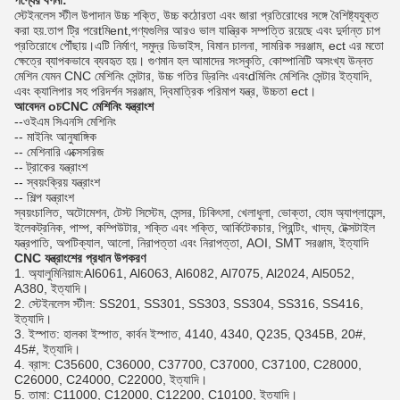
পণ্যের বর্ণনা:
স্টেইনলেস স্টীল উপাদান উচ্চ শক্তি, উচ্চ কঠোরতা এবং জারা প্রতিরোধের সঙ্গে বৈশিষ্ট্যযুক্ত
করা হয়.তাপ ট্রি পরে
t
মি
ent
,পণ্যগুলির আরও ভাল যান্ত্রিক সম্পত্তি রয়েছে এবং দুর্দান্ত চাপ
প্রতিরোধে পৌঁছায়।এটি নির্মাণ, সমুদ্র ডিভাইস, বিমান চালনা, সামরিক সরঞ্জাম, ect এর মতো
ক্ষেত্রে ব্যাপকভাবে ব্যবহৃত হয়। গুণমান হল আমাদের সংস্কৃতি, কোম্পানিটি অসংখ্য উন্নত
মেশিন যেমন CNC মেশিনিং সেন্টার, উচ্চ গতির ড্রিলিং এবং
d
মিলিং মেশিনিং সেন্টার ইত্যাদি,
এবং ক্যালিপার সহ পরিদর্শন সরঞ্জাম, দ্বিমাত্রিক পরিমাপ যন্ত্র, উচ্চতা ect।
আবেদন
o
চ
CNC মেশিনিং যন্ত্রাংশ
--ওইএম সিএনসি মেশিনিং
-- মাইনিং আনুষাঙ্গিক
-- মেশিনারি এক্সেসরিজ
-- ট্রাকের যন্ত্রাংশ
-- স্বয়ংক্রিয় যন্ত্রাংশ
-- শিল্প যন্ত্রাংশ
স্বয়ংচালিত, অটোমেশন, টেস্ট সিস্টেম, সেন্সর, চিকিৎসা, খেলাধুলা, ভোক্তা, হোম অ্যাপ্লায়েন্স,
ইলেকট্রনিক, পাম্প, কম্পিউটার, শক্তি এবং শক্তি, আর্কিটেকচার, প্রিন্টিং, খাদ্য, টেক্সটাইল
যন্ত্রপাতি, অপটিক্যাল, আলো, নিরাপত্তা এবং নিরাপত্তা, AOI, SMT সরঞ্জাম, ইত্যাদি
CNC যন্ত্রাংশের প্রধান উপকরণ
অ্যালুমিনিয়াম:Al6061, Al6063, Al6082, Al7075, Al2024, Al5052,
A380, ইত্যাদি।
স্টেইনলেস স্টীল: SS201, SS301, SS303, SS304, SS316, SS416,
ইত্যাদি।
ইস্পাত: হালকা ইস্পাত, কার্বন ইস্পাত, 4140, 4340, Q235, Q345B, 20#,
45#, ইত্যাদি।
ব্রাস: C35600, C36000, C37700, C37000, C37100, C28000,
C26000, C24000, C22000, ইত্যাদি।
তামা: C11000, C12000, C12200, C10100, ইত্যাদি।