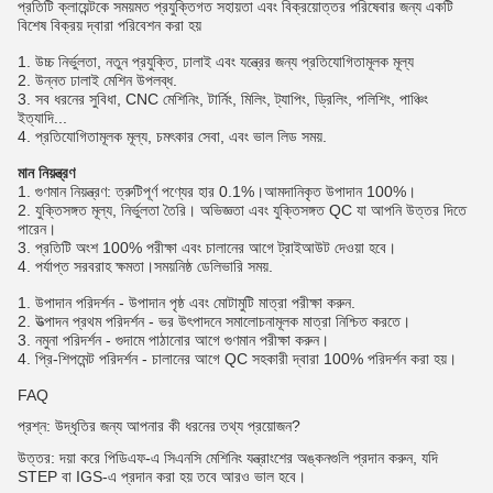
প্রতিটি ক্লায়েন্টকে সময়মত প্রযুক্তিগত সহায়তা এবং বিক্রয়োত্তর পরিষেবার জন্য একটি
বিশেষ বিক্রয় দ্বারা পরিবেশন করা হয়
1. উচ্চ নির্ভুলতা, নতুন প্রযুক্তি, ঢালাই এবং যন্ত্রের জন্য প্রতিযোগিতামূলক মূল্য
2. উন্নত ঢালাই মেশিন উপলব্ধ.
3. সব ধরনের সুবিধা, CNC মেশিনিং, টার্নিং, মিলিং, ট্যাপিং, ড্রিলিং, পলিশিং, পাঞ্চিং
ইত্যাদি...
4. প্রতিযোগিতামূলক মূল্য, চমৎকার সেবা, এবং ভাল লিড সময়.
মান নিয়ন্ত্রণ
1. গুণমান নিয়ন্ত্রণ: ত্রুটিপূর্ণ পণ্যের হার 0.1%।আমদানিকৃত উপাদান 100%।
2. যুক্তিসঙ্গত মূল্য, নির্ভুলতা তৈরি। অভিজ্ঞতা এবং যুক্তিসঙ্গত QC যা আপনি উত্তর দিতে
পারেন।
3. প্রতিটি অংশ 100% পরীক্ষা এবং চালানের আগে ট্রাইআউট দেওয়া হবে।
4. পর্যাপ্ত সরবরাহ ক্ষমতা।সময়নিষ্ঠ ডেলিভারি সময়.
উপাদান পরিদর্শন - উপাদান পৃষ্ঠ এবং মোটামুটি মাত্রা পরীক্ষা করুন.
উত্পাদন প্রথম পরিদর্শন - ভর উৎপাদনে সমালোচনামূলক মাত্রা নিশ্চিত করতে।
নমুনা পরিদর্শন - গুদামে পাঠানোর আগে গুণমান পরীক্ষা করুন।
প্রি-শিপমেন্ট পরিদর্শন - চালানের আগে QC সহকারী দ্বারা 100% পরিদর্শন করা হয়।
FAQ
প্রশ্ন: উদ্ধৃতির জন্য আপনার কী ধরনের তথ্য প্রয়োজন?
উত্তর: দয়া করে পিডিএফ-এ সিএনসি মেশিনিং যন্ত্রাংশের অঙ্কনগুলি প্রদান করুন, যদি
STEP বা IGS-এ প্রদান করা হয় তবে আরও ভাল হবে।