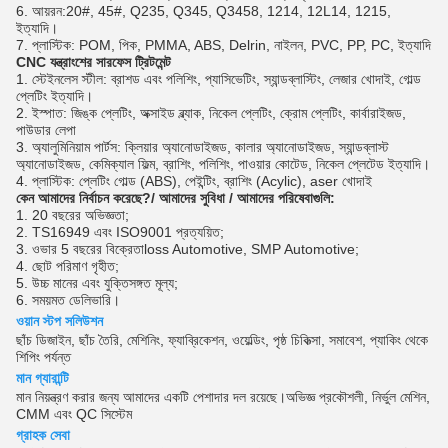
আয়রন:20#, 45#, Q235, Q345, Q3458, 1214, 12L14, 1215,
ইত্যাদি।
প্লাস্টিক: POM, পিক, PMMA, ABS, Delrin, নাইলন, PVC, PP, PC, ইত্যাদি
CNC যন্ত্রাংশের সারফেস ট্রিটমেন্ট
স্টেইনলেস স্টীল: ব্রাশড এবং পলিশিং, প্যাসিভেটিং, স্যান্ডব্লাস্টিং, লেজার খোদাই, গোল্ড
প্লেটিং ইত্যাদি।
ইস্পাত: জিঙ্ক প্লেটিং, অক্সাইড ব্ল্যাক, নিকেল প্লেটিং, ক্রোম প্লেটিং, কার্বারাইজড,
পাউডার লেপা
অ্যালুমিনিয়াম পার্টস: ক্লিয়ার অ্যানোডাইজড, কালার অ্যানোডাইজড, স্যান্ডব্লাস্ট
অ্যানোডাইজড, কেমিক্যাল ফিল্ম, ব্রাশিং, পলিশিং, পাওয়ার কোটেড, নিকেল প্লেটেড ইত্যাদি।
প্লাস্টিক: প্লেটিং গোল্ড (ABS), পেইন্টিং, ব্রাশিং (Acylic), aser খোদাই
কেন আমাদের নির্বাচন করেছে?
/ আমাদের সুবিধা / আমাদের পরিষেবাগুলি:
1. 20 বছরের অভিজ্ঞতা;
2. TS16949 এবং ISO9001 প্রত্যয়িত;
3. ওভার 5 বছরের বিক্রেতা
l
oss Automotive, SMP Automotive;
4. ছোট পরিমাণ গৃহীত;
5. উচ্চ মানের এবং যুক্তিসঙ্গত মূল্য;
6. সময়মত ডেলিভারি।
ওয়ান স্টপ সলিউশন
ছাঁচ ডিজাইন, ছাঁচ তৈরি, মেশিনিং, ফ্যাব্রিকেশন, ওয়েল্ডিং, পৃষ্ঠ চিকিত্সা, সমাবেশ, প্যাকিং থেকে
শিপিং পর্যন্ত
মান গ্যারান্টি
মান নিয়ন্ত্রণ করার জন্য আমাদের একটি পেশাদার দল রয়েছে।অভিজ্ঞ প্রকৌশলী, নির্ভুল মেশিন,
CMM এবং QC সিস্টেম
গ্রাহক সেবা