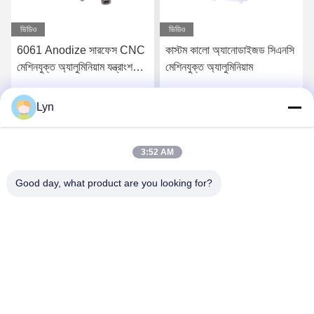
ভিডিও
ভিডিও
6061 Anodize সারফেস CNC
কাস্টম কালো অ্যানোডাইজড সিএনসি
মেশিনযুক্ত অ্যালুমিনিয়াম যন্ত্রাংশ
মেশিনযুক্ত অ্যালুমিনিয়াম
দ্রুত 3D মুদ্রিত পরিষেবা
Lyn
সেরা মূল্য পান
সেরা মূল্য পান
3:52 AM
Good day, what product are you looking for?
Shenzhen Perfect Precision Product Co., Ltd.
lyn@7-swords.com
86-189-26459278
বিল্ডিং 49, ফুমিন ইন্ডাস্ট্রিয়াল পার্ক, পিংহু গ্রাম, পিংহু শহর, লংগাং জেলা, শেনজেন