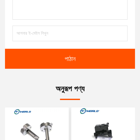
পাঠান
অনুরূপ পণ্য