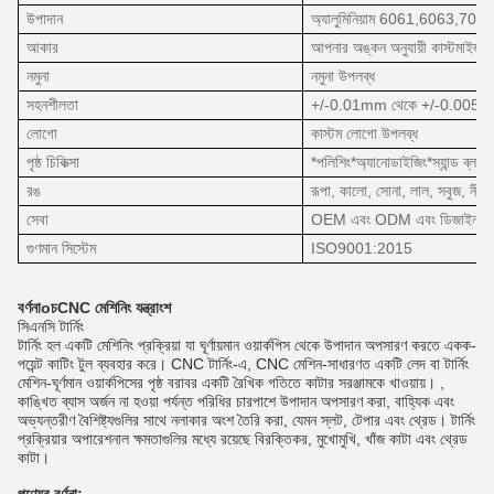
উপাদান
অ্যালুমিনিয়াম 6061,6063,70
আকার
আপনার অঙ্কন অনুযায়ী কাস্টমাইজড
নমুনা
নমুনা উপলব্ধ
সহনশীলতা
+/-0.01mm থেকে +/-0.005
লোগো
কাস্টম লোগো উপলব্ধ
পৃষ্ঠ চিকিত্সা
*পলিশিং*অ্যানোডাইজিং*স্যান্ড ব্লাস্ট
রঙ
রূপা, কালো, সোনা, লাল, সবুজ, নীল, ব
সেবা
OEM এবং ODM এবং ডিজাইন এবং 
গুণমান সিস্টেম
ISO9001:2015
বর্ণনা
o
চ
CNC মেশিনিং যন্ত্রাংশ
সিএনসি টার্নিং
টার্নিং হল একটি মেশিনিং প্রক্রিয়া যা ঘূর্ণায়মান ওয়ার্কপিস থেকে উপাদান অপসারণ করতে একক-
পয়েন্ট কাটিং টুল ব্যবহার করে। CNC টার্নিং-এ, CNC মেশিন-সাধারণত একটি লেদ বা টার্নিং
মেশিন-ঘূর্ণমান ওয়ার্কপিসের পৃষ্ঠ বরাবর একটি রৈখিক গতিতে কাটার সরঞ্জামকে খাওয়ায়। ,
কাঙ্খিত ব্যাস অর্জন না হওয়া পর্যন্ত পরিধির চারপাশে উপাদান অপসারণ করা, বাহ্যিক এবং
অভ্যন্তরীণ বৈশিষ্ট্যগুলির সাথে নলাকার অংশ তৈরি করা, যেমন স্লট, টেপার এবং থ্রেড। টার্নিং
প্রক্রিয়ার অপারেশনাল ক্ষমতাগুলির মধ্যে রয়েছে বিরক্তিকর, মুখোমুখি, খাঁজ কাটা এবং থ্রেড
কাটা।