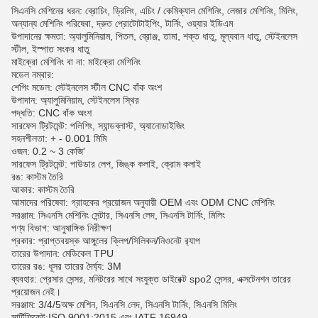
সিএনসি মেশিনের ধরন: ব্রোচিং, ড্রিলিং, এচিং / কেমিক্যাল মেশিনিং, লেজার মেশিনিং, মিলিং,
অন্যান্য মেশিনিং পরিষেবা, দ্রুত প্রোটোটাইপিং, টার্নিং, ওয়্যার ইডিএম
উপাদানের ক্ষমতা: অ্যালুমিনিয়াম, পিতল, ব্রোঞ্জ, তামা, শক্ত ধাতু, মূল্যবান ধাতু, স্টেইনলেস
স্টীল, ইস্পাত সংকর ধাতু
মাইক্রো মেশিনিং বা না: মাইক্রো মেশিনিং
মডেল নম্বার:
শেপিং মডেল: স্টেইনলেস স্টীল CNC বাঁক অংশ
উপাদান: অ্যালুমিনিয়াম, স্টেইনলেস স্থির
পদ্ধতি: CNC বাঁক অংশ
সারফেস ট্রিটমেন্ট: পলিশিং, স্যান্ডব্লাস্ট, অ্যানোডাইজিং
সহনশীলতা: + - 0.001 মিমি
ওজন: 0.2 ~ 3 কেজি
'
সারফেস ট্রিটমেন্ট: পাউডার লেপ, জিঙ্ক কলাই, ক্রোম কলাই
রঙ: কাস্টম তৈরি
আকার: কাস্টম তৈরি
আমাদের পরিষেবা: গ্রাহকের প্রয়োজন অনুযায়ী OEM এবং ODM CNC মেশিনিং
সরঞ্জাম: সিএনসি মেশিনিং সেন্টার, সিএনসি লেদ, সিএনসি টার্নিং, মিলিং
পণ্য বিভাগ: আনুষাঙ্গিক নিরীক্ষণ
প্রকার: প্রাপ্তবয়স্ক আঙ্গুলের ক্লিপ/সিলিকন/নিওনেট র‍্যাপ
তারের উপাদান: মেডিকেল TPU
তারের রঙ: ধূসর তারের দৈর্ঘ্য: 3M
ব্যবহার: প্রেসার সেন্সর, মনিটরের সাথে সংযুক্ত ডাইরেক্ট spo2 সেন্সর, এক্সটেনশন তারের
প্রয়োজন নেই।
সরঞ্জাম: 3/4/5অক্ষ মেশিন, সিএনসি লেদ, সিএনসি টার্নিং, সিএনসি মিলিং
সার্টিফিকেট
:
ISO 9001:2015 এবং IATF 16949