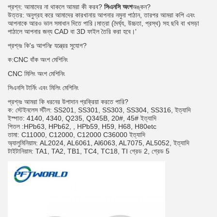
প্রশ্ন: আমাদের না থাকলে আমরা কী করব?
সিএনসি
অংশ
অঙ্কন?
উত্তর: অনুগ্রহ করে আমাদের কারখানায় আপনার নমুনা পাঠান, তারপর আমরা কপি এবং
আপনাকে আরও ভাল সমাধান দিতে পারি।মাত্রা (দৈর্ঘ্য, উচ্চতা, প্রস্থ) সহ ছবি বা খসড়া
পাঠালে আপনার জন্য CAD বা 3D ফাইল তৈরি করা হবে।'
প্রশ্নঃ কি'
s
আপনি
r যন্ত্রের সুযোগ
?
ক:
CNC বাঁক অংশ মেশিনিং
CNC মিলিং অংশ মেশিনিং
সিএনসি টার্নিং এবং মিলিং মেশিনিং
প্রশ্নঃ
আমরা কি ধরনের উপাদান প্রক্রিয়া করতে পারি?
ক:
স্টেইনলেস স্টীল: SS201, SS301, SS303, SS304, SS316, ইত্যাদি
ইস্পাত: 4140, 4340, Q235, Q345B, 20#, 45# ইত্যাদি
পিতল
:HPb63, HPb62, , HPb59, H59, H68, H80etc
তামা: C11000, C12000, C12000 C36000 ইত্যাদি
অ্যালুমিনিয়াম: AL2024, AL6061, Al6063, AL7075, AL5052, ইত্যাদি
টাইটানিয়াম: TA1, TA2, TB1, TC4, TC18, TI গ্রেড 2, গ্রেড 5