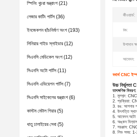
স্পিনিং খুচরা যন্ত্রাংশ
(21)
কীওয়ার্ড:
লেজার কাটিং পার্টস
(36)
রঙ:
ইনজেকশন ছাঁচনির্মাণ অংশ
(193)
লিনিয়ার গাইড স্লাইডার
(12)
উপাদান ক্
সিএনসি মেডিকেল অংশ
(12)
আবেদন:
সিএনসি অটো পার্টস
(11)
যথার্থ CNC ইস্পা
সিএনসি এভিয়েশন পার্টস
(7)
উচ্চ নির্ভুলতা
তাৎক্ষণিক বিবরণ:
1. মূলশব্দ: CN
সিএনসি সাইকেলের যন্ত্রাংশ
(6)
2. প্রক্রিয়া: C
3. রঙ: আপনার প্
কাস্টম মেটাল গিয়ার
(5)
4. উৎপত্তি স্থান:
5. আবেদন:
অটো প
6. অঙ্কন বিন
ধাতু ঢালাইয়ের সেবা
(5)
7. সরঞ্জাম: CNC 
8. লিড সময়: 1-