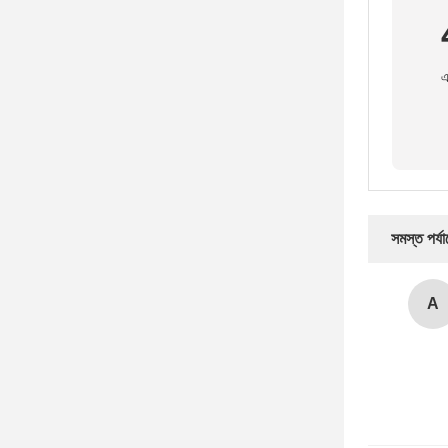
এ
সমস্ত পর্য
A