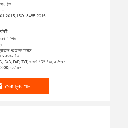
াংডং, চীন
: PFT
SO9001:2015, ISO13485:2016
ম
র্তাবলী
িমাণ: 1 পিসি
্য
্রাহকের প্রয়োজন হিসাবে
-15 কাজের দিন
, D/A, D/P, T/T, ওয়েস্টার্ন ইউনিয়ন, মানিগ্রাম
 10000pcs/ মাস
সেরা মূল্য পান