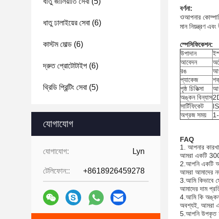
ধাতু জালিয়াতি সেবা
(5)
বর্ণনা:
ও
আপনার কোম্পান
ধাতু ঢালাইয়ের সেবা
(6)
মান নিয়ন্ত্রণ এব
কাস্টম মোল্ড
(6)
স্পেসিফিকেশন:
উপাদান
ইস
আবেদন
অট
দ্রুত প্রোটোটাইপ
(6)
রঙ
আপ
প্যাকেজ
শক
থ্রিডি প্রিন্টিং সেবা
(5)
পৃষ্ঠ চিকিত্সা
আপ
অঙ্কন বিন্যাস
2
সার্টিফিকেট
I
অগ্রজ সময়
1-
যোগাযোগ
FAQ
1. আপনার কারখা
যোগাযোগ:
Lyn
আমরা একটি 3000
2.
আপনি একটি অন
টেলিফোন::
+8618926459278
আমরা আমাদের নতু
3.
আমি কিভাবে সে
আমাদের দাম প্রত
4.
আমি কি অঙ্কন 
অবশ্যই, আমরা এক
5.
আপনি উপকৃত 