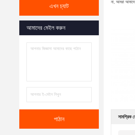
না, আমরা আমাদের
এখন চ্যাট
আমাদের মেইল করুন
সামগ্রিক র
পাঠান