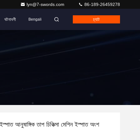
lyn@7-swords.com
86-189-26459278
ঘটনাবলী
চ্যাট
Bengali
স্পাত আনুষাঙ্গিক তাপ চিকিত্সা মেশিন ইস্পাত অংশ