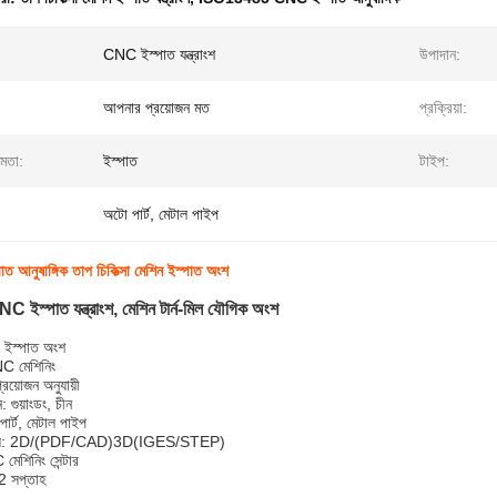
CNC ইস্পাত যন্ত্রাংশ
উপাদান:
আপনার প্রয়োজন মত
প্রক্রিয়া:
ষমতা:
ইস্পাত
টাইপ:
অটো পার্ট, মেটাল পাইপ
ত আনুষাঙ্গিক তাপ চিকিত্সা মেশিন ইস্পাত অংশ
 CNC ইস্পাত যন্ত্রাংশ, মেশিন টার্ন-মিল যৌগিক অংশ
C ইস্পাত অংশ
NC মেশিনিং
রয়োজন অনুযায়ী
 গুয়াংডং, চীন
ার্ট, মেটাল পাইপ
্যাস: 2D/(PDF/CAD)3D(IGES/STEP)
মেশিনিং সেন্টার
2 সপ্তাহ