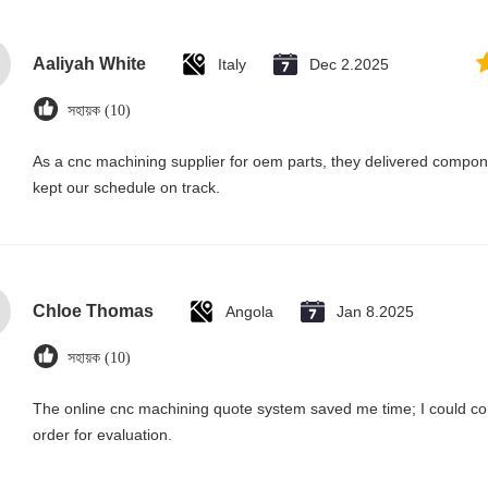
Aaliyah White
Italy
Dec 2.2025
সহায়ক (10)
As a cnc machining supplier for oem parts, they delivered compone
kept our schedule on track.
Chloe Thomas
Angola
Jan 8.2025
সহায়ক (10)
The online cnc machining quote system saved me time; I could conf
order for evaluation.