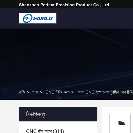
Shenzhen Perfect Precision Product Co., Ltd.
বাড়ি
>
পণ্য
>
CNC মিলিং অংশ
>
যথার্থ CNC ইস্পাত আনুষাঙ্গিক তাপ চিকি
বিভাগসমূহ
CNC বাঁক অংশ
(314)