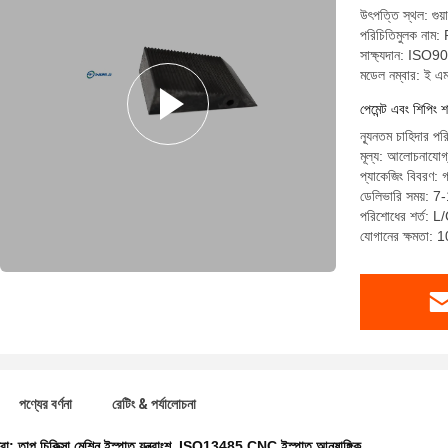
উৎপত্তি স্থল: গুয়
পরিচিতিমুলক নাম
সাক্ষ্যদান: I
মডেল নম্বার: ই এ
পেমেন্ট এবং শিপিং শ
ন্যূনতম চাহিদার পর
মূল্য: আলোচনাযোগ
প্যাকেজিং বিবরণ: গ
ডেলিভারি সময়: 7
পরিশোধের শর্ত: L/C
যোগানের ক্ষমতা:
পণ্যের বর্ণনা
রেটিং & পর্যালোচনা
ধরা:
তাপ চিকিত্সা মেশিন ইস্পাত যন্ত্রাংশ
,
ISO13485 CNC ইস্পাত আনুষাঙ্গিক