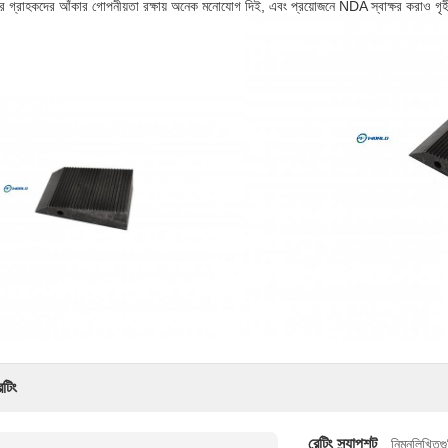
 গ্রাহকদের আঁকার গোপনীয়তা রক্ষায় অনেক মনোযোগ দিই, এবং প্রয়োজনে NDA স্বাক্ষর করাও গৃহ
েটিং
রেটিং স্ন্যাপশট
নিম্নলিখিতগু