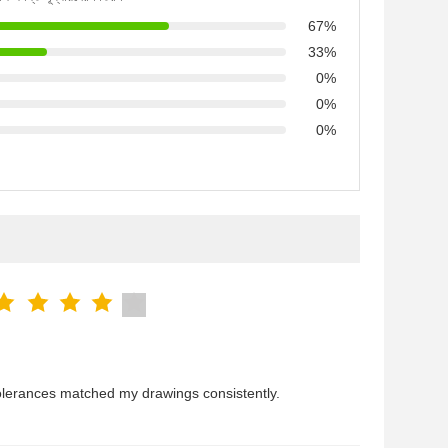
67%
33%
0%
0%
0%
olerances matched my drawings consistently.