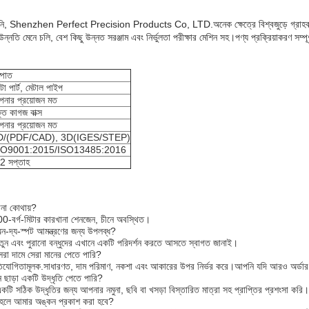
ি, Shenzhen Perfect Precision Products Co, LTD.অনেক ক্ষেত্রে বিশ্বজুড়ে গ্রাহকদের সাথ
ং উন্নতি মেনে চলি, বেশ কিছু উন্নত সরঞ্জাম এবং নির্ভুলতা পরীক্ষার মেশিন সহ।পণ্য প্রক্রিয়াকরণ সম
্পাত
ো পার্ট, মেটাল পাইপ
নার প্রয়োজন মত
্ত কাগজ বাক্স
নার প্রয়োজন মত
D/(PDF/CAD), 3D(IGES/STEP)
SO9001:2015/ISO13485:2016
2 সপ্তাহ
না কোথায়?
-বর্গ-মিটার কারখানা শেনজেন, চীনে অবস্থিত।
-দ্য-স্পট আমন্ত্রণের জন্য উপলব্ধ?
ন এবং পুরানো বন্ধুদের এখানে একটি পরিদর্শন করতে আসতে স্বাগত জানাই।
রা দামে সেরা মানের পেতে পারি?
িযোগিতামূলক.সাধারণত, দাম পরিমাণ, নকশা এবং আকারের উপর নির্ভর করে।আপনি যদি আরও অর্ডার 
ছাড়া একটি উদ্ধৃতি পেতে পারি?
টি সঠিক উদ্ধৃতির জন্য আপনার নমুনা, ছবি বা খসড়া বিস্তারিত মাত্রা সহ প্রাপ্তির প্রশংসা করি।
হলে আমার অঙ্কন প্রকাশ করা হবে?