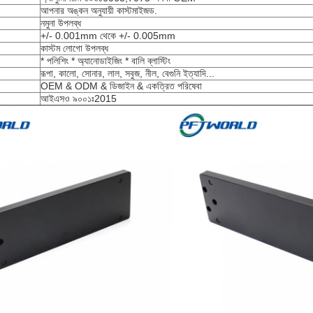
আপনার অঙ্কন অনুযায়ী কাস্টমাইজড.
নমুনা উপলব্ধ
+/- 0.001mm থেকে +/- 0.005mm
কাস্টম লোগো উপলব্ধ
* পলিশিং * অ্যানোডাইজিং * বালি ব্লাস্টিং
রূপা, কালো, সোনার, লাল, সবুজ, নীল, বেগুনি ইত্যাদি...
OEM & ODM & ডিজাইন & একত্রিত পরিষেবা
আইএসও ৯০০১ঃ2015