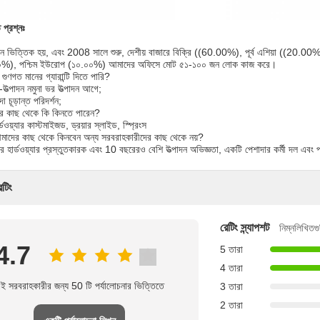
 প্রশ্নঃ
চীন ভিত্তিক হয়, এবং 2008 সালে শুরু, দেশীয় বাজারে বিক্রি ((60.00%), পূর্ব এশিয়া ((20.00
০%), পশ্চিম ইউরোপ (১০.০০%) আমাদের অফিসে মোট ৫১-১০০ জন লোক কাজ করে।
ুণগত মানের গ্যারান্টি দিতে পারি?
ক-উত্পাদন নমুনা ভর উত্পাদন আগে;
া চূড়ান্ত পরিদর্শন;
 কাছ থেকে কি কিনতে পারেন?
হার্ডওয়্যার কাস্টমাইজড, ড্রয়ার স্লাইড, স্প্রিংস
াদের কাছ থেকে কিনবেন অন্য সরবরাহকারীদের কাছ থেকে নয়?
 হার্ডওয়্যার প্রস্তুতকারক এবং 10 বছরেরও বেশি উত্পাদন অভিজ্ঞতা, একটি পেশাদার কর্মী দল এবং 
েটিং
রেটিং স্ন্যাপশট
নিম্নলিখিতগু
4.7
5 তারা
4 তারা
ই সরবরাহকারীর জন্য 50 টি পর্যালোচনার ভিত্তিতে
3 তারা
2 তারা