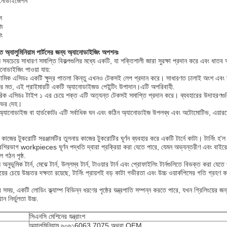
ানোডাইজেশন
স
িং
িং
ত অ্যালুমিনিয়াম পার্টসের জন্য অ্যানোডাইজিং অপশনঃ
সবচেয়ে সাধারণ সমাপ্তি বিকল্পগুলির মধ্যে একটি, যা শক্তিশালী জারা সুরক্ষা প্রদান করে এবং ধা
যানোডাইজিং পাওয়া যায়:
িক এসিডঃ একটি ক্ষুদ্র পাতলা কিন্তু এখনও টেকসই লেপ প্রদান করে। সাধারণত ঢালাই অংশ এবং সম
র মত, এই প্রাইমারটি একটি অ্যানোডাইজড পেইন্টিং উপাদান।এটি অপরিবাহী.
িক এসিডঃ টাইপ ১ এর চেয়ে শক্ত এটি অত্যন্ত টেকসই সমাপ্তি প্রদান করে। ব্যবহারের উদাহরণগুলির 
ভের দেহ।
 অ্যানোডাইজ বা হার্ডকোটঃ এটি সর্বাধিক ঘন এবং কঠিন অ্যানোডাইজ উপলব্ধ এবং অটোমোটিভ, এয়ারস্পে
নে কাজের টুকরোটি সরঞ্জামটির তুলনায় কাজের টুকরোটির ঘূর্ণন ব্যবহার করে একটি টার্নে কাটা। টার্নিং
র বেশিরভাগ workpieces ঘূর্ণন পদ্ধতি দ্বারা প্রক্রিয়া করা যেতে পারে, যেমন অভ্যন্তরীণ এবং বাইরের
ল গঠন পৃষ্ঠ.
 অনুভূমিক টার্ন, মেঝে টার্ন, উল্লম্ব টার্ন, টাওয়ার টার্ন এবং প্রোফাইলিং টার্নগুলিতে বিভক্ত করা যে
ংয়ের চেয়ে উচ্চতর দক্ষতা রয়েছে, টার্নিং প্রায়শই বড় কাটা গভীরতা এবং উচ্চ ওয়ার্কপিসের গতি গ্র
 সময়, একটি লোডিং ক্ল্যাম্প বিভিন্ন ধরণের পৃষ্ঠের যন্ত্রপাতি সম্পন্ন করতে পারে, যখন গ্রিলিংয়ের 
থান নির্ভুলতা উচ্চ.
সিএনসি মেশিনের যন্ত্রাংশ
অ্যালুমিনিয়াম ৬০৬১6063,7075 অথবা OEM