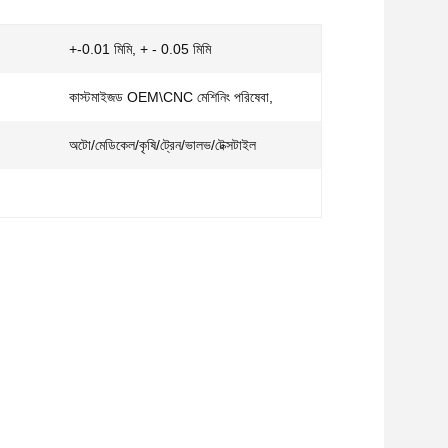
+-0.01 মিমি, + - 0.05 মিমি
কাস্টমাইজড OEM\CNC মেশিনিং পরিষেবা,
অটো/মেডিকেল/কৃষি/ট্রেন/ভালভ/টেক্সটাইল