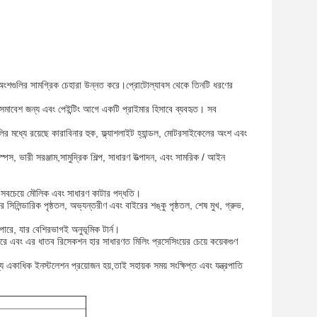
তব অংশগুলির সামগ্রিক চেহারা উন্নত করে।প্রোটোল্যাবস থেকে তিনটি ধরণের
াবেশ জন্য এবং পেইন্টিং আগে একটি প্রাইমার হিসাবে ব্যবহৃত। সব
মধ্যে রয়েছে কারাবিনার হুক, ফ্ল্যাশলাইট হ্যান্ডল, মোটরসাইকেলের অংশ এবং
স, ভারী সরঞ্জাম,সামুদ্রিক শিল্প, সাধারণ উত্পাদন, এবং সামরিক / আইন
 হ'ল সবচেয়ে মৌলিক এবং সাধারণ কাটার পদ্ধতি।
 সিলিন্ডারিক পৃষ্ঠতল, অভ্যন্তরীণ এবং বাইরের শঙ্কু পৃষ্ঠতল, শেষ মুখ, গ্রুভ,
তে পারে, যার বেশিরভাগই অনুভূমিক টার্ন।
হণ করে এবং এর ধাতব রিসেকশন হার সাধারণত মিলিং প্রসেসিংয়ের চেয়ে কয়েকগুণ
জন্য একাধিক ইনস্টলেশন প্রয়োজন হয়,তাই সহায়ক সময় সংক্ষিপ্ত এবং যন্ত্রপাতি