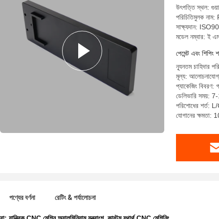
উৎপত্তি স্থল: গুয়
পরিচিতিমুলক নাম
সাক্ষ্যদান: I
মডেল নম্বার: ই এ
পেমেন্ট এবং শিপিং শ
ন্যূনতম চাহিদার পর
মূল্য: আলোচনাযোগ
প্যাকেজিং বিবরণ: গ
ডেলিভারি সময়: 7
পরিশোধের শর্ত: L/C
যোগানের ক্ষমতা:
পণ্যের বর্ণনা
রেটিং & পর্যালোচনা
ধরা:
যান্ত্রিক CNC মেশিন অ্যালুমিনিয়াম যন্ত্রাংশ
,
কাস্টম যথার্থ CNC মেশিনিং