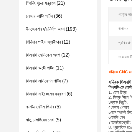
স্পিনিং খুচরা যন্ত্রাংশ
(21)
পণ্যের না
লেজার কাটিং পার্টস
(36)
উপাদান:
ইনজেকশন ছাঁচনির্মাণ অংশ
(193)
লিনিয়ার গাইড স্লাইডার
(12)
প্রক্রিয়া:
সিএনসি মেডিকেল অংশ
(12)
সারফেস ট্র
সিএনসি অটো পার্টস
(11)
যান্ত্রিক CNC মেশ
সিএনসি এভিয়েশন পার্টস
(7)
যান্ত্রিক সিএনস
পিএফটি-তে পোস্ট
1. তেল চিত্র
সিএনসি সাইকেলের যন্ত্রাংশ
(6)
2. সিল্ক স্ক্রিন প্র
3প্যাড প্রিন্টিং
কাস্টম মেটাল গিয়ার
(5)
4লেজার খোদাই
5নরম স্পর্শের চি
6ইউভি লেপ
ধাতু ঢালাইয়ের সেবা
(5)
7ইলেক্ট্রোপ্লেটিং
8. প্রাকৃতিক রঙ