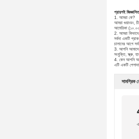
প্রায়শই জিজ্ঞাসিত
1. আমরা কে?
আমরা গুয়াংডং, 
আমেরিকা (১০.০
2. আমরা কিভাবে গ
সর্বদা একটি প্রা
চালানের আগে সর্বদ
3. আপনি আমাদের
সংযুক্তি, স্ক্রু, 
4. কেন আপনি আম
এটি একটি পেশাদার
সামগ্রিক র
এ