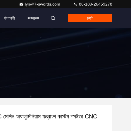
lyn@7-swords.com
86-189-26459278
ঘটনাবলী
চ্যাট
Bengali
 মেশিন অ্যালুমিনিয়াম যন্ত্রাংশ কাস্টম স্পষ্টতা CNC