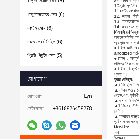
9অ-পরিবাহী অ্য
ধাতু জালিয়াতি সেবা
(5)
10স্যান্ডব্লাস্টিং
11ক্যাটাফোরেসি
ধাতু ঢালাইয়ের সেবা
(6)
12. আয়না পলিশ
13. ইলেক্ট্রোলিশ
14. ওয়্যারড্রয়িং
কাস্টম মোল্ড
(6)
সিএনসি মেশিনযুক্
অ্যানোডাইজিং হল 
দ্রুত প্রোটোটাইপ
(6)
অ্যালুমিনিয়াম অ্
● টাইপ আই-ক্রোম
anodized পৃষ্ঠে
থ্রিডি প্রিন্টিং সেবা
(5)
● টাইপ ২-সালফুর
হাইড্রোলিক ভাল
● টাইপ III-হার্ড
প্রয়োগ।
যোগাযোগ
ঘুরার বৈশিষ্ট্যঃ
▲টার্নিং হ'ল টার্
▲ঘূর্ণমান পৃষ্ঠে
থ্রেড,এবং ঘূর্ণনশী
যোগাযোগ:
Lyn
▲সাধারণ টার্নগুলি
▲টার্নিংয়ের মিলি
টেলিফোন::
+8618926459278
বেশি।
▲যানবাহন যন্ত্রের
পৃষ্ঠের মধ্যে অবস্
বিস্তারিত:
পণ্য
উপাদান