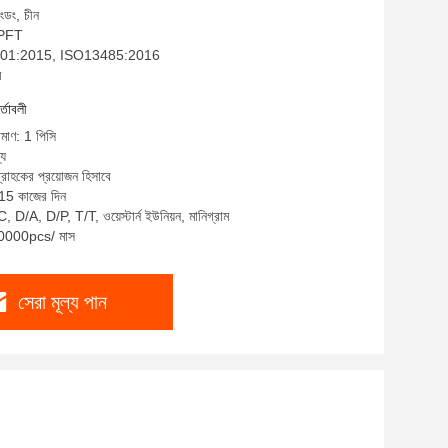
াংডং, চীন
: PFT
SO9001:2015, ISO13485:2016
ম
র্তাবলী
িমাণ: 1 পিসি
্য
্রাহকের প্রয়োজন হিসাবে
-15 কাজের দিন
, D/A, D/P, T/T, ওয়েস্টার্ন ইউনিয়ন, মানিগ্রাম
 10000pcs/ মাস
সেরা মূল্য পান