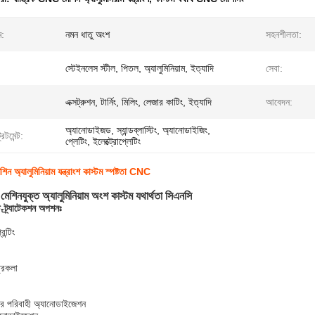
ম:
নমন ধাতু অংশ
সহনশীলতা:
স্টেইনলেস স্টীল, পিতল, অ্যালুমিনিয়াম, ইত্যাদি
সেবা:
এক্সট্রুশন, টার্নিং, মিলিং, লেজার কাটিং, ইত্যাদি
আবেদন:
অ্যানোডাইজড, স্যান্ডব্লাস্টিং, অ্যানোডাইজিং,
িটমেন্ট:
প্লেটিং, ইলেক্ট্রোপ্লেটিং
িন অ্যালুমিনিয়াম যন্ত্রাংশ কাস্টম স্পষ্টতা CNC
ি মেশিনযুক্ত অ্যালুমিনিয়াম অংশ কাস্টম যথার্থতা সিএনসি
-ট্র্যাটেকশন অপশনঃ
িন্টিং
ত্রকলা
ের পরিবাহী অ্যানোডাইজেশন