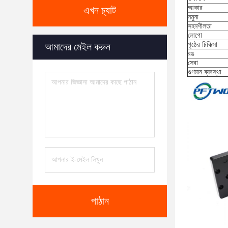
আকার
এখন চ্যাট
নমুনা
সহনশীলতা
লোগো
পৃষ্ঠের চিকিত্সা
আমাদের মেইল করুন
রঙ
সেবা
গুণমান ব্যবস্থা
পাঠান