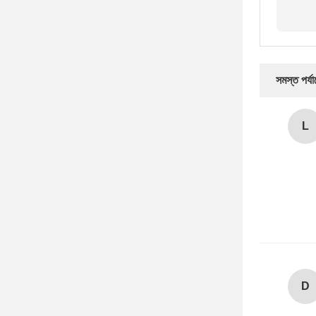
সমস্ত পর্য
L
D