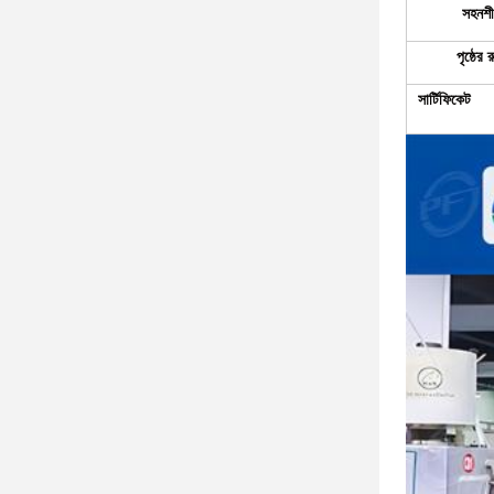
সহনশী
পৃষ্ঠের র
সার্টিফিকেট