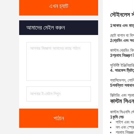
এখন চ্যাট
স্টেইনলেস স
1আকার এবং মাত্
আমাদের মেইল করুন
ছোট বাগান বা বিস্
2থ্রেডিং এবং সং
কাস্টম থ্রেডিং ব
3প্রবাহ নিয়ন্ত্রণ ব
সুনির্দিষ্ট ইঞ্জি
4. সারফেস ট্রিটমে
প্যাসিভেশন, পোলি
5সমন্বিত সমাধান
ফিল্টারিং এবং প
কাস্টম সিএন
কাস্টম সিএনসি স্ট
1কৃষি সেচ
পাঠান
পাইপ এবং স
নল এবং স্প্র
প্রবাহ নিয়ন্