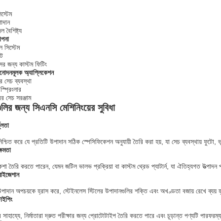
িস্টেম
াদান
বৈশিষ্ট্য
াপনা
ল সিস্টেম
িট
সের জন্য কাস্টম ফিটিং
নোদনমূলক অ্যাপ্লিকেশন
র সেচ ব্যবস্থা
স্প্রিংলার
রের সেচ সরঞ্জাম
ুলির জন্য সিএনসি মেশিনিংয়ের সুবিধা
ভুলতা
িশ্চিত করে যে প্রতিটি উপাদান সঠিক স্পেসিফিকেশন অনুযায়ী তৈরি করা হয়, যা সেচ ব্যবস্থায় ফুটো, 
্ষমতা
নকশা তৈরি করতে পারেন, যেমন জটিল ভালভ প্রক্রিয়া বা কাস্টম থ্রেড প্যাটার্ন, যা ঐতিহ্যগত উত্পাদন
মাইজেশান
পাদান অপচয়কে হ্রাস করে, স্টেইনলেস স্টিলের উপাদানগুলির শক্তি এবং অখণ্ডতা বজায় রেখে ব্যয় 
াইপিং
 সাহায্যে, নির্মাতারা দ্রুত পরীক্ষার জন্য প্রোটোটাইপ তৈরি করতে পারে এবং চূড়ান্ত পণ্যটি পারফরম্য