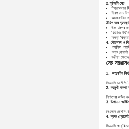
2.পৃষ্ঠভূমি সেচ
স্প্রিংকলার স
ড্রিপ সেচ উপ
আলংকারিক জল 
3শিল্প জল ব্যবস্থ
উচ্চ চাপের জ
ফিল্টারিং ইউন
অনন্য বিন্যা
4. পৌরসভা ও বি
পাবলিক পার্কে
গল্ফ কোর্সের 
ক্রীড়া ক্ষেত্
সেচ সরঞ্জামগ
1.. অতুলনীয় নির্
সিএনসি মেশিনিং ন
2. বহুমুখী নকশা ক
নির্মাতারা জটিল 
3. উপাদান অপ্টি
সিএনসি মেশিনিং উ
4. দ্রুত প্রোটোট
সিএনসি প্রযুক্তির