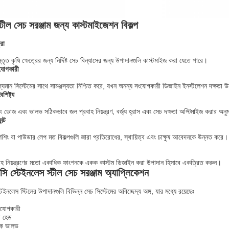
্টীল সেচ সরঞ্জাম জন্য কাস্টমাইজেশন বিকল্প
রা
তৃত কৃষি ক্ষেত্রের জন্য নির্দিষ্ট সেচ বিন্যাসের জন্য উপাদানগুলি কাস্টমাইজ করা যেতে পারে।
যোগকারী
িদ্যমান সিস্টেমের সাথে সামঞ্জস্যতা নিশ্চিত করে, যখন অনন্য সংযোগকারী ডিজাইন ইনস্টলেশন দক্ষতা
ৈশিষ্ট্য
নিয়ারিং ডোজ এবং ভালভ সঠিকভাবে জল প্রবাহ নিয়ন্ত্রণ, বর্জ্য হ্রাস এবং সেচ দক্ষতা অপ্টিমাইজ করার অন
ন্ট
শিং বা পাউডার লেপ মত বিকল্পগুলি জারা প্রতিরোধের, স্থায়িত্ব এবং চাক্ষুষ আবেদনকে উন্নত করে।
্রবাহ নিয়ন্ত্রণের মতো একাধিক ফাংশনকে একক কাস্টম ডিজাইন করা উপাদান হিসাবে একত্রিত করুন।
সি স্টেইনলেস স্টীল সেচ সরঞ্জাম অ্যাপ্লিকেশন
েইনলেস স্টিলের উপাদানগুলি বিভিন্ন সেচ সিস্টেমের অবিচ্ছেদ্য অঙ্গ, যার মধ্যে রয়েছেঃ
ংযোগকারী
ে হেড
ত্রক ভালভ