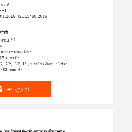
াংডং, চীন
: PFT
SO9001:2015, ISO13485:2016
ম
র্তাবলী
িমাণ: 1 পিসি
্য
্রাহকের প্রয়োজন হিসাবে
-15 কাজের দিন
, D/A, D/P, T/T, ওয়েস্টার্ন ইউনিয়ন, মানিগ্রাম
 10000pcs/ মাস
সেরা মূল্য পান
ংশ
,
উচ্চ নির্ভুলতা সিএনসি স্টেইনলেস স্টীল যন্ত্রাংশ