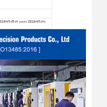
018আইএটিএফ ১৬৯৪৯:2016আইএসও