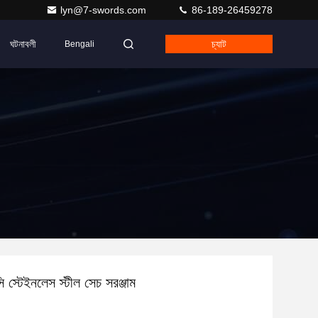
lyn@7-swords.com
86-189-26459278
ঘটনাবলী
চ্যাট
Bengali
ি স্টেইনলেস স্টীল সেচ সরঞ্জাম