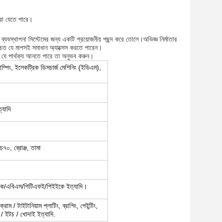
করা যেতে পারে।
 ব্যবস্থাপনা সিস্টেমের জন্য একটি প্রয়োজনীয় পছন্দ করে তোলে।অভিজ্ঞ নির্মাতার
নিশ্চিত যে মাপসই সমাধান অ্যাক্সেস করতে পারেন।
 যে পার্থক্য আনতে পারে তা অনুভব করুন।
্যাম্পিং, ইলেকট্রিক ডিসচার্জ মেশিনিং (ইডিএম),
যাদি
, ব্রোঞ্জ, তামা
িলিক/এবিএস/পিটিএফই/পিইইকে ইত্যাদি।
োম / টাইটানিয়াম প্লাটিং, ব্রাশিং, পেইন্টিং,
র / ইটচ / খোদাই ইত্যাদি.