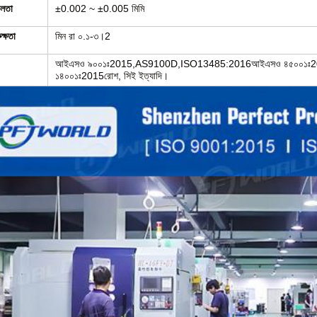
লতা
±0.002 ~ ±0.005 মিমি
ুক্ষতা
মিন রা ০.১-৩।2
আইএসও ৯০০১ঃ2015,AS9100D,ISO13485:2016আইএসও ৪৫০০১ঃ2
১৪০০১ঃ2015রোশ, সিই ইত্যাদি।