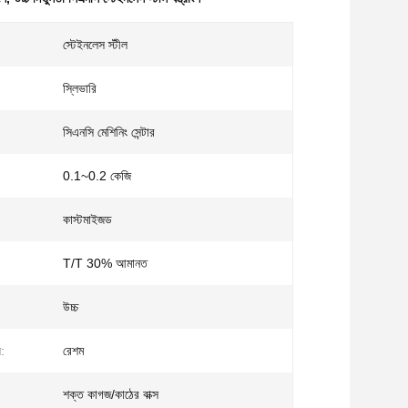
স্টেইনলেস স্টীল
স্লিভারি
সিএনসি মেশিনিং সেন্টার
0.1~0.2 কেজি
কাস্টমাইজড
T/T 30% আমানত
উচ্চ
ল:
রেশম
শক্ত কাগজ/কাঠের বাক্স