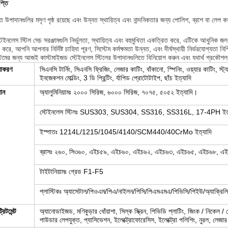
প্তি
ত উপাদানগুলির মসৃণ পৃষ্ঠ রয়েছে এবং উন্নত স্থায়িত্ব এবং নান্দনিকতার জন্য পোলিশ, ব্রাশ বা লেপ 
টেইনলেস স্টিল সেচ সরঞ্জামগুলি নির্ভুলতা, স্থায়িত্ব এবং বহুমুখিতা একত্রিত করে, এটিকে আধুনিক জল
করে, আপনি আপনার নির্দিষ্ট চাহিদা পূরণ, সিস্টেম কর্মক্ষমতা উন্নত, এবং দীর্ঘস্থায়ী নির্ভরযোগ্যতা 
েমের জন্য আজই কাস্টমাইজড স্টেইনলেস স্টিলের উপাদানগুলিতে বিনিয়োগ করুন এবং যথার্থ প্রকৌশল
য়াকরণ
সিএনসি টার্নিং, সিএনসি ফ্রিজিং, লেজার কাটিং, বাঁকানো, স্পিনিং, ওয়্যার কাটিং, স্ট
ইনজেকশন মোল্ডিং, 3 ডি প্রিন্টিং, র্যাপিড প্রোটোটাইপ, ছাঁচ ইত্যাদি
ান
অ্যালুমিনিয়ামঃ ২০০০ সিরিজ, ৬০০০ সিরিজ, ৭০৭৫, ৫০৫২ ইত্যাদি।
স্টেইনলেস স্টিলঃ SUS303, SUS304, SS316, SS316L, 17-4PH ইত্
ইস্পাতঃ 1214L/1215/1045/4140/SCM440/40CrMo ইত্যাদি
ব্রাসঃ ২৬০, সি৩৬০, এইচ৫৯, এইচ৬০, এইচ৬২, এইচ৬৩, এইচ৬৫, এইচ৬৮, এইচ৭০
টাইটানিয়ামঃ গ্রেড F1-F5
প্লাস্টিকঃ অ্যাসেটাল/পিওএম/পিএ/নাইলন/পিসি/পিএমএমএ/পিভিসি/পিইউ/অ্যাক্র
রিটমেন্ট
অ্যানোডাইজড, মণিকুড়ার ধোঁয়াশা, সিল্ক স্ক্রিন, পিভিডি প্লাটিং, জিংক / নিকেল / ক্র
পাউডার লেপযুক্ত, প্যাসিভেশন, ইলেক্ট্রোফোরেসিস, ইলেক্ট্রো পলিশিং, নুরল, লেজা