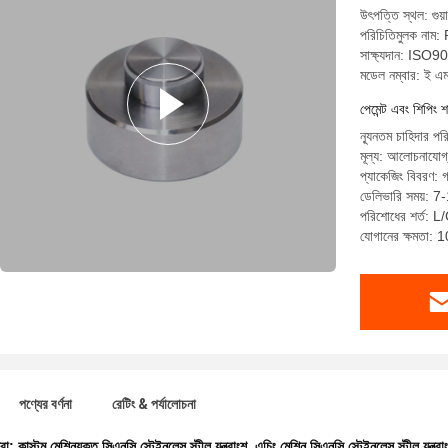
উৎপত্তি স্থল: গুয়
পরিচিতিমুলক নাম
সাক্ষ্যদান: I
মডেল নম্বার: ই এ
পেমেন্ট এবং শিপিং শ
ন্যূনতম চাহিদার পর
মূল্য: আলোচনাযোগ
প্যাকেজিং বিবরণ: গ
ডেলিভারি সময়: 7
পরিশোধের শর্ত: L/C
যোগানের ক্ষমতা:
পণ্যের বর্ণনা
রেটিং & পর্যালোচনা
ধরা:
কাস্টম মেশিনযুক্ত সিএনসি স্টেইনলেস স্টীল যন্ত্রাংশ
,
এচিং মেশিন সিএনসি স্টেইনলেস স্টীল যন্ত্রা