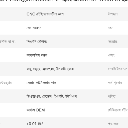
CNC স্টেইনলেস স্টীল অংশ
উপাদান:
সেচ সরঞ্জাম
রঙ:
শিনিং বা না:
সিএনসি মেশিনিং
সরঞ্জাম:
কাস্টমাইজ করুন
ওজন:
বায়ু, সমুদ্র, এক্সপ্রেস, ইত্যাদি দ্বারা
স্পেসিফিকেশন:
ফটওয়্যার:
লেজার কাট/লেজার কাজ
অর্থ প্রদান:
ডিএইচএল, ফেডেক্স, টিএনটি, ইউপিএস
শক্তি:
কাস্টম OEM
স্টেইনলেস স্টী
:
±0.01 মিমি
প্যাকেজ: