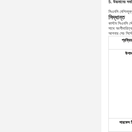
5. উচ্চমানের সমা
সিএনসি মেশিনযুক্
সিদ্ধান্ত
কাস্টম সিএনসি স্
সাথে অংশীদারিত্ব 
আপনার সেচ সিস্ট
প্রক্রি
উপাদ
সারফেস ট্