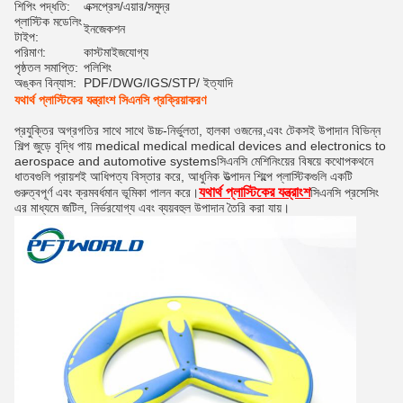
শিপিং পদ্ধতি:
এক্সপ্রেস/এয়ার/সমুদ্র
প্লাস্টিক মডেলিং
ইনজেকশন
টাইপ:
পরিমাণ:
কাস্টমাইজযোগ্য
পৃষ্ঠতল সমাপ্তি:
পলিশিং
অঙ্কন বিন্যাস:
PDF/DWG/IGS/STP/ ইত্যাদি
যথার্থ প্লাস্টিকের যন্ত্রাংশ সিএনসি প্রক্রিয়াকরণ
প্রযুক্তির অগ্রগতির সাথে সাথে উচ্চ-নির্ভুলতা, হালকা ওজনের,এবং টেকসই উপাদান বিভিন্ন
শিল্প জুড়ে বৃদ্ধি পায় medical medical medical devices and electronics to
aerospace and automotive systemsসিএনসি মেশিনিংয়ের বিষয়ে কথোপকথনে
ধাতবগুলি প্রায়শই আধিপত্য বিস্তার করে, আধুনিক উত্পাদন শিল্পে প্লাস্টিকগুলি একটি
যথার্থ প্লাস্টিকের যন্ত্রাংশ
গুরুত্বপূর্ণ এবং ক্রমবর্ধমান ভূমিকা পালন করে।
সিএনসি প্রসেসিং
এর মাধ্যমে জটিল, নির্ভরযোগ্য এবং ব্যয়বহুল উপাদান তৈরি করা যায়।