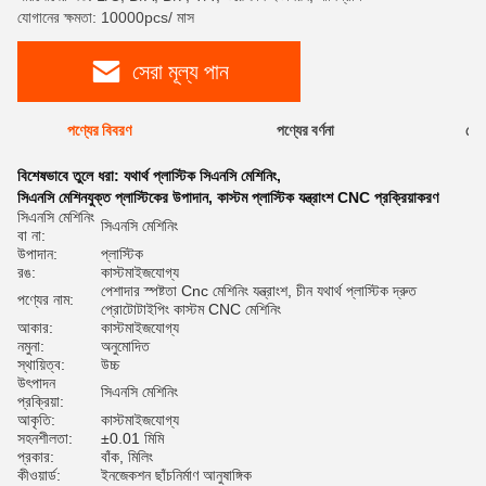
যোগানের ক্ষমতা: 10000pcs/ মাস
সেরা মূল্য পান
পণ্যের বিবরণ
পণ্যের বর্ণনা
রেটি
বিশেষভাবে তুলে ধরা:
যথার্থ প্লাস্টিক সিএনসি মেশিনিং
,
সিএনসি মেশিনযুক্ত প্লাস্টিকের উপাদান
,
কাস্টম প্লাস্টিক যন্ত্রাংশ CNC প্রক্রিয়াকরণ
সিএনসি মেশিনিং
সিএনসি মেশিনিং
বা না:
উপাদান:
প্লাস্টিক
রঙ:
কাস্টমাইজযোগ্য
পেশাদার স্পষ্টতা Cnc মেশিনিং যন্ত্রাংশ, চীন যথার্থ প্লাস্টিক দ্রুত
পণ্যের নাম:
প্রোটোটাইপিং কাস্টম CNC মেশিনিং
আকার:
কাস্টমাইজযোগ্য
নমুনা:
অনুমোদিত
স্থায়িত্ব:
উচ্চ
উৎপাদন
সিএনসি মেশিনিং
প্রক্রিয়া:
আকৃতি:
কাস্টমাইজযোগ্য
সহনশীলতা:
±0.01 মিমি
প্রকার:
বাঁক, মিলিং
কীওয়ার্ড:
ইনজেকশন ছাঁচনির্মাণ আনুষাঙ্গিক