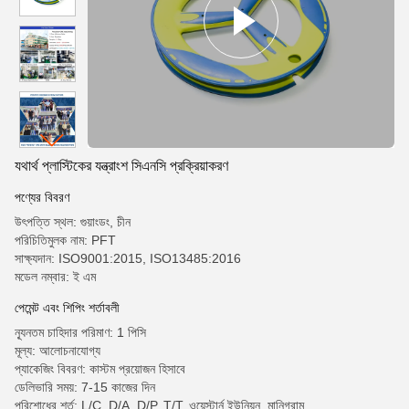
যথার্থ প্লাস্টিকের যন্ত্রাংশ সিএনসি প্রক্রিয়াকরণ
পণ্যের বিবরণ
উৎপত্তি স্থল: গুয়াংডং, চীন
পরিচিতিমুলক নাম: PFT
সাক্ষ্যদান: ISO9001:2015, ISO13485:2016
মডেল নম্বার: ই এম
পেমেন্ট এবং শিপিং শর্তাবলী
ন্যূনতম চাহিদার পরিমাণ: 1 পিসি
মূল্য: আলোচনাযোগ্য
প্যাকেজিং বিবরণ: কাস্টম প্রয়োজন হিসাবে
ডেলিভারি সময়: 7-15 কাজের দিন
পরিশোধের শর্ত: L/C, D/A, D/P, T/T, ওয়েস্টার্ন ইউনিয়ন, মানিগ্রাম