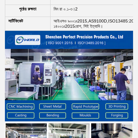
পৃষ্ঠের রুক্ষতা
মিন রা ০.১-৩।2
সার্টিফিকেট
আইএসও ৯০০১ঃ2015,AS9100D,ISO13485:2016
১৪০০১ঃ2015রোশ, সিই ইত্যাদি।