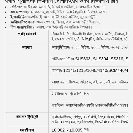
যথার্থ প্লাস্টিক সিএনসি মেশিনিংয়ের উপর নির্ভরশীল শিল্প
মেডিকেল:
সার্জিক্যাল যন্ত্রপাতি, ডিভাইস হাউজিং, ডায়াগনস্টিক উপাদান।
এয়ারস্পেসঃ
হালকা ওজনের ব্র্যাকেট, সিলিং, এবং বৈদ্যুতিক নিরোধক অংশ।
ইলেকট্রনিক্স:
অ-পরিবাহী অংশ, সার্কিট বোর্ড হাউজিং, সেন্সর মাউন্ট।
অটোমোটিভ:
হালকা ওজন স্পেসার, ক্লিপ, এবং অভ্যন্তরীণ উপাদান.
শিল্প সরঞ্জাম:
গিয়ার, ক্যাম, এবং উচ্চ পরিধান যান্ত্রিক উপাদান।
প্রক্রিয়াকরণ
সিএনসি টার্নিং, সিএনসি ফ্রিজিং, লেজার কাটিং, বাঁকানো, স্পিনি
ইনজেকশন মোল্ডিং, 3 ডি প্রিন্টিং, র্যাপিড প্রোটোটাইপ, ছাঁচ 
উপাদান
অ্যালুমিনিয়ামঃ ২০০০ সিরিজ, ৬০০০ সিরিজ, ৭০৭৫, ৫০৫২ ই
স্টেইনলেস স্টিলঃ SUS303, SUS304, SS316, SS3
ইস্পাতঃ 1214L/1215/1045/4140/SCM440/40Cr
ব্রাসঃ ২৬০, সি৩৬০, এইচ৫৯, এইচ৬০, এইচ৬২, এইচ৬৩, এই
টাইটানিয়ামঃ গ্রেড F1-F5
প্লাস্টিকঃ অ্যাসেটাল/পিওএম/পিএ/নাইলন/পিসি/পিএমএমএ/প
সারফেস ট্রিটমেন্ট
অ্যানোডাইজড, মণিকুড়ার ধোঁয়াশা, সিল্ক স্ক্রিন, পিভিডি প্লাট
পাউডার লেপযুক্ত, প্যাসিভেশন, ইলেক্ট্রোফোরেসিস, ইলেক্ট্রো
সহনশীলতা
±0.002 ~ ±0.005 মিমি