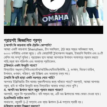
প্রায়শই জিজ্ঞাসিত প্রশ্ন
1আপনি কি কারখানা নাকি ট্রেডিং কোম্পানি?
আমরা একটি কারখানা Shenzhen, চীন অবস্থিত, 20 বছর সমৃদ্ধ অভিজ্ঞতা সঙ্গে,
৬০০০ বর্গমিটার এলাকা জুড়ে। ৩ডি কোয়ালিটি ইন্সপেকশন সরঞ্জাম, ইআরপি সিস্টেম এবং ৪০টি
মেশিন সহ সম্পূর্ণ সুবিধা। প্রয়োজন হলে আমরা আপনাকে উপাদান শংসাপত্র প্রদান করতে
পারি,নমুনা মান পরিদর্শন এবং অন্যান্য প্রতিবেদন.
2কিভাবে একটা উদ্ধৃতি পাবো?
বিস্তারিত অঙ্কন (পিডিএফ/স্টেপ/আইজিএস/ডিডব্লিউজি...), গুণমান, বিতরণ তারিখ,
উপাদান, গুণমান, পরিমাণ, পৃষ্ঠ চিকিত্সা এবং অন্যান্য তথ্য সহ।
3আমি কি ছবি ছাড়া একটা দরপত্র পেতে পারি?
আপনার ইঞ্জিনিয়ারিং টিম আমার সৃজনশীলতার জন্য আঁকতে পারে? অবশ্যই, আমরা আপনার
নমুনা, ছবি বা সঠিক উদ্ধৃতি জন্য বিস্তারিত আকার খসড়া পেতে খুশি।
4. আপনি ভর উত্পাদন আগে নমুনা প্রদান করতে পারেন?
অবশ্যই, নমুনা ফি প্রয়োজনীয়। যদি সম্ভব হয়, এটি ভর উত্পাদনের সময় ফেরত দেওয়া হবে।
5ডেলিভারি তারিখ কত?
সাধারণত, নমুনাটি 1-2 সপ্তাহ এবং ব্যাচ উত্পাদন 3-4 সপ্তাহ স্থায়ী হয়।
6কিভাবে গুণমান নিয়ন্ত্রণ করবেন?