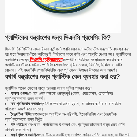
প্লাস্টিকের যন্ত্রাংশের জন্য সিএনসি প্রসেসিং কি?
সিএনসি (কম্পিউটার নাম্বারিকাল কন্ট্রোল) প্রক্রিয়াকরণে অটোমেটেড যন্ত্রপাতি ব্যবহার করা
হয় যাতে উপাদানগুলিকে ব্যতিক্রমী নির্ভুলতার সাথে কাটা এবং আকৃতি দেওয়া হয়। প্লাস্টিকের
সিএনসি প্রক্রিয়াকরণ
অংশগুলির ক্ষেত্রে,
কম্পিউটার নিয়ন্ত্রিত সরঞ্জামগুলি ব্যবহার করে
প্লাস্টিকের স্টককে সঠিক স্পেসিফিকেশনগুলিতে ঘুরিয়ে দেওয়া, ফ্রিলিং, ড্রিলিং বা রুটিং
বোঝায়। এই পদ্ধতিটি প্রোটোটাইপিং এবং পূর্ণ স্কেল উত্পাদন উভয়ের জন্য আদর্শ।
যথার্থ যন্ত্রাংশের জন্য প্লাস্টিক কেন ব্যবহার করা হয়?
প্লাস্টিক অনেক ক্ষেত্রে ধাতুর তুলনায় অনন্য সুবিধা প্রদান করেঃ
হালকা ওজনঃ
যেখানে ওজন কমানো গুরুত্বপূর্ণ (যেমন, এয়ারস্পেস, রোবোটিক্স)
অ্যাপ্লিকেশনের জন্য আদর্শ।
ক্ষয় প্রতিরোধ ক্ষমতাঃ
প্লাস্টিক ক্ষয় বা মরিচা হয় না, যা তাদের কঠোর বা রাসায়নিক
পরিবেশে আদর্শ করে তোলে।
বৈদ্যুতিক বিচ্ছিন্নতাঃ
অনেক প্লাস্টিক অ-পরিবাহী, ইলেকট্রনিক্স এবং বৈদ্যুতিক
অ্যাপ্লিকেশনের জন্য নিখুঁত।
কম খরচেঃ
সাধারণভাবে, প্লাস্টিকের উপকরণ এবং প্রক্রিয়াজাতকরণ ধাতুর চেয়ে বেশি
সাশ্রয়ী হতে পারে।
মসৃণ পৃষ্ঠতল সমাপ্তিঃ
প্লাস্টিককে একটি সূক্ষ্ম সমাপ্তি পর্যন্ত মেশিন করা যায়, যা সীল পৃষ্ঠ