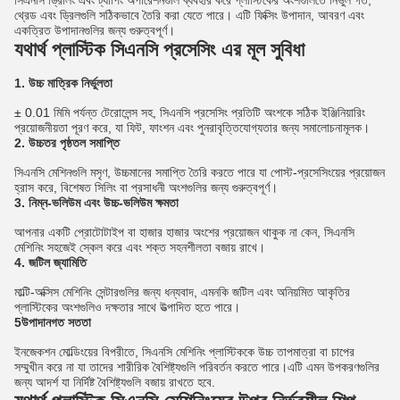
সিএনসি ড্রিলিং এবং ট্যাপিং অপারেশনগুলি ব্যবহার করে প্লাস্টিকের অংশগুলিতে নির্ভুল গর্ত,
থ্রেড এবং ড্রিলগুলি সঠিকভাবে তৈরি করা যেতে পারে। এটি ফিক্সিং উপাদান, আবরণ এবং
একত্রিত উপাদানগুলির জন্য গুরুত্বপূর্ণ।
যথার্থ প্লাস্টিক সিএনসি প্রসেসিং এর মূল সুবিধা
1. উচ্চ মাত্রিক নির্ভুলতা
± 0.01 মিমি পর্যন্ত টেরোলেন্স সহ, সিএনসি প্রসেসিং প্রতিটি অংশকে সঠিক ইঞ্জিনিয়ারিং
প্রয়োজনীয়তা পূরণ করে, যা ফিট, ফাংশন এবং পুনরাবৃত্তিযোগ্যতার জন্য সমালোচনামূলক।
2. উচ্চতর পৃষ্ঠতল সমাপ্তি
সিএনসি মেশিনগুলি মসৃণ, উচ্চমানের সমাপ্তি তৈরি করতে পারে যা পোস্ট-প্রসেসিংয়ের প্রয়োজন
হ্রাস করে, বিশেষত সিলিং বা প্রসাধনী অংশগুলির জন্য গুরুত্বপূর্ণ।
3. নিম্ন-ভলিউম এবং উচ্চ-ভলিউম ক্ষমতা
আপনার একটি প্রোটোটাইপ বা হাজার হাজার অংশের প্রয়োজন থাকুক না কেন, সিএনসি
মেশিনিং সহজেই স্কেল করে এবং শক্ত সহনশীলতা বজায় রাখে।
4. জটিল জ্যামিতি
মাল্টি-অক্সিস মেশিনিং সেন্টারগুলির জন্য ধন্যবাদ, এমনকি জটিল এবং অনিয়মিত আকৃতির
প্লাস্টিকের অংশগুলিও দক্ষতার সাথে উত্পাদিত হতে পারে।
5উপাদানগত সততা
ইনজেকশন মোল্ডিংয়ের বিপরীতে, সিএনসি মেশিনিং প্লাস্টিককে উচ্চ তাপমাত্রা বা চাপের
সম্মুখীন করে না যা তাদের শারীরিক বৈশিষ্ট্যগুলি পরিবর্তন করতে পারে।এটি এমন উপকরণগুলির
জন্য আদর্শ যা নির্দিষ্ট বৈশিষ্ট্যগুলি বজায় রাখতে হবে.