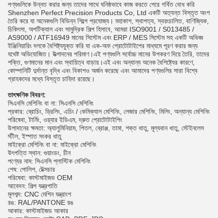
পণ্যগুলিকে উন্নত করার জন্য তাদের সাথে ঘনিষ্ঠভাবে কাজ করতে পেরে গর্বিত বোধ করি
Shenzhen Perfect Precision Products Co, Ltd একটি অত্যন্ত বিস্তৃত অংশ
তৈরি করে যা অনেকগুলি বিভিন্ন শিল্পে প্রযোজ্য। মহাকাশ, স্থাপত্য, স্বয়ংচালিত, বাণিজ্যিক,
চিকিৎসা, অপটিক্যাল এবং সামুদ্রিক শিল্প হিসাবে, আমরা ISO9001 / S013485 /
AS9000 / ATF16949 মানের সিস্টেম এবং ERP / MES সিস্টেম সহ একটি অভিজ্ঞ
ইঞ্জিনিয়ারিং দলকে বৈশিষ্ট্যযুক্ত করি যা এক-অফ প্রোটোটাইপের মাধ্যমে পূরণ করার জন্য
যথেষ্ট অভিযোজিত। উত্পাদনের পরিমাণ।এই পণ্যগুলি সর্বোচ্চ মানের উপকরণ দিয়ে তৈরি, তাদের
শক্তি, গুণমানের মান এবং স্থায়িত্ব বাড়ায়।এই এবং অন্যান্য অনেক বৈশিষ্ট্যের কারণে,
কোম্পানিটি দুর্দান্ত বৃদ্ধি এবং বিকাশও অর্জন করেছে এবং আমাদের পণ্যগুলির সারা বিশ্বে
গ্রাহকদের মধ্যে বিস্তৃত চাহিদা রয়েছে।
তাৎক্ষণিক বিবরণ:
সিএনসি মেশিনিং বা না: সিএনসি মেশিনিং
প্রকার: ব্রোচিং, ড্রিলিং, এচিং / কেমিক্যাল মেশিনিং, লেজার মেশিনিং, মিলিং, অন্যান্য মেশিনিং
পরিষেবা, টার্নিং, ওয়্যার ইডিএম, দ্রুত প্রোটোটাইপিং
উপাদানের ক্ষমতা: অ্যালুমিনিয়াম, পিতল, ব্রোঞ্জ, তামা, শক্ত ধাতু, মূল্যবান ধাতু, স্টেইনলেস
স্টীল, ইস্পাত সংকর ধাতু
মাইক্রো মেশিনিং বা না: মাইক্রো মেশিনিং
উৎপত্তি স্থান: গুয়াংডং, চীন
পণ্যের নাম: সিএনসি প্লাস্টিক মেশিনিং
শেষ: পোলিশ, টেক্সচার
পরিষেবা: কাস্টমাইজড OEM
আবেদন: শিল্প যন্ত্রপাতি
মূলশব্দ: CNC মেশিন যন্ত্রাংশ
রঙ: RAL/PANTONE রঙ
আকার: কাস্টমাইজড আকার