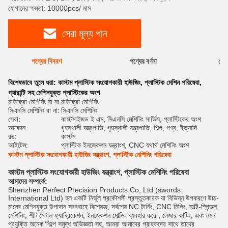
যোগানের ক্ষমতা: 10000pcs/ মাস
সেরা মূল্য পান
পণ্যের বিবরণ
পণ্যের বর্ণনা
রেটি
বিশেষভাবে তুলে ধরা:
কাস্টম প্লাস্টিক সংযোগকারী হাউজিং
,
প্লাস্টিক মেশিন পরিষেবা
,
গ্যারান্টি সহ মেশিনযুক্ত প্লাস্টিকের অংশ
মাইক্রো মেশিনিং বা না:
মাইক্রো মেশিনিং
সিএনসি মেশিনিং বা না:
সিএনসি মেশিনিং
সেবা:
কাস্টমাইজড ই এম, সিএনসি মেশিনিং সার্ভিস, প্লাস্টিকের অংশ
আবেদন:
গৃহস্থালী যন্ত্রপাতি, গৃহস্থালী যন্ত্রপাতি, শিল্প, পণ্য, ইত্যাদি
রঙ:
কাস্টম
আইটেম:
প্লাস্টিক ইনজেকশন যন্ত্রাংশ, CNC যথার্থ মেশিনিং অংশ
কাস্টম প্লাস্টিক সংযোগকারী হাউজিং যন্ত্রাংশ, প্লাস্টিক মেশিনিং পরিষেবা
কাস্টম প্লাস্টিক সংযোগকারী হাউজিং যন্ত্রাংশ, প্লাস্টিক মেশিনিং পরিষেবা
আমাদের সম্পর্কে:
Shenzhen Perfect Precision Products Co, Ltd (swords
International Ltd) হল একটি নির্ভুল প্রকৌশলী প্রস্তুতকারক যা বিভিন্ন উপকরণে উচ্চ-
মানের মেশিনযুক্ত উপাদান সরবরাহে বিশেষজ্ঞ, সর্বশেষ NC টার্নিং, CNC মিলিং, মাল্টি-স্পিন্ডল,
মেশিনিং, শীট মেটাল ফ্যাব্রিকেশন, ইনজেকশন মোল্ডিং ব্যবহার করে , লেজার কাটিং, এবং নমন
প্রযুক্তি অনেক শিল্পে সমৃদ্ধ অভিজ্ঞতা সহ, আমরা আমাদের গ্রাহকদের সাথে তাদের