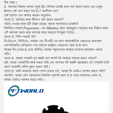
ঠিক আছে।
2. আপনার নিজস্ব নকশার নমুনা ছাঁচ সেটআপ চার্জের জন্য অর্থ প্রদান করতে হবে।নমুনা
উত্পাদন সেট আপ করার পরে 5-7 কার্যদিবস লাগে
চার্জ প্রাপ্ত এবং আকার অঙ্কন অনুমোদন.
প্রশ্ন 2: অর্ডারের জন্য কীভাবে অর্থ প্রদান করবেন?
অর্ডার দেওয়ার জন্য 5টি বিকল্প রয়েছে: ব্যাংক স্থানান্তর;ওয়েস্টার্ন
ইউনিয়ন;পেপ্যাল;Payoneer, এবং Alibaba ট্রেড অ্যাসুরেন্স।অনুগ্রহ করে নির্বাচন করুন
এটি ব্যবস্থা করার জন্য আপনার জন্য সবচেয়ে উপযুক্ত উপায়।
প্রশ্ন 3: শিপিং পদ্ধতি কি?
ডিএইচএল, ইউপিএস, ফেডেক্স এবং টিএনটি-এর মতো আন্তর্জাতিক এয়ারওয়ে এক্সপ্রেস
কোম্পানিগুলির বেশিরভাগ পণ্য পাঠানো হয়েছিল।সাধারণত প্রায় 3-5 লাগে
কাজের দিন (ডোর-টু-ডোর সার্ভিস)।আমরা সমুদ্রপথের মাধ্যমে চালানের ব্যবস্থাও করতে
পারি।
প্রশ্ন 4: আমার পণ্যগুলি খুব জরুরি হলে আপনি কি আমাকে সাহায্য করতে পারেন?
হ্যাঁ, আমরা ওভারটাইম কাজ করতে পারি এবং আপনার যদি জরুরী প্রয়োজনে এই পণ্যগুলি তৈরি
করতে কয়েকটি মেশিন যুক্ত করতে পারি।
প্রশ্ন 5: আমি আমাদের নকশা গোপন রাখতে চাই, আমরা কি এনডিএ স্বাক্ষর করতে পারি?
অবশ্যই, আমরা কোন গ্রাহকদের ডিজাইন প্রদর্শন করব না বা অন্য লোকেদের দেখাব না,
আমরা এনডিএ স্বাক্ষর করতে পারি।