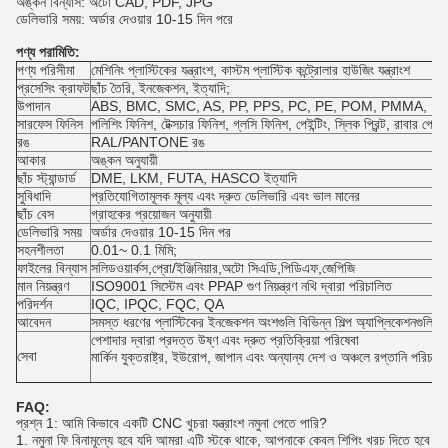
অঙ্কন বিন্যাস: অটো CAD, PDF, JPG
ডেলিভারি সময়: অর্ডার দেওয়ার 10-15 দিন পরে
পণ্য পরামিতি:
পণ্য পরিসীমা
মেশিনিং প্লাস্টিকের যন্ত্রাংশ, কাস্টম প্লাস্টিক কন্ট্রোলার হাউজিং যন্ত্রাংশ
প্রসেসিং ক্রাফট
ছাঁচ তৈরি, ইনজেকশন, ইত্যাদি;
উপাদান
ABS, BMC, SMC, AS, PP, PPS, PC, PE, POM, PMMA, PS,
সারফেস ফিনিস
পলিশিং ফিনিশ, টেক্সচার ফিনিশ, গ্লসি ফিনিশ, পেইন্টিং, স্লিক প্রিন্ট, রাবার পেইন্ট
রঙ
RAL/PANTONE রঙ
আকার
অঙ্কন অনুযায়ী
ছাঁচ স্ট্যান্ডার্ড
DME, LKM, FUTA, HASCO ইত্যাদি
সুবিধাদি
প্রতিযোগিতামূলক মূল্য এবং দ্রুত ডেলিভারি এবং ভাল মানের
ছাঁচ বেস
গ্রাহকের প্রয়োজন অনুযায়ী
ডেলিভারি সময়
অর্ডার দেওয়ার 10-15 দিন পর
সহনশীলতা
0.01~ 0.1 মিমি;
ফাইলের বিন্যাস
সলিডওয়ার্কস,প্রো/ইঞ্জিনিয়ার,অটো সিএডি,পিডিএফ,জেপিজি
মান নিয়ন্ত্রণ
ISO9001 সিস্টেম এবং PPAP গুণ নিয়ন্ত্রণ নথি দ্বারা পরিচালিত
পরিদর্শন
IQC, IPQC, FQC, QA
আবেদন
সমস্ত ধরণের প্লাস্টিকের ইনজেকশন অংশগুলি বিভিন্ন শিল্প অ্যাপ্লিকেশনগুলিতে 
পেশাদার দ্বারা প্রদত্ত উষ্ণ এবং দ্রুত প্রতিক্রিয়া পরিষেবা
সেবা
মার্কিন যুক্তরাষ্ট্র, ইউরোপ, জাপান এবং অন্যান্য দেশ ও অঞ্চলে রপ্তানি পরিচা
FAQ:
প্রশ্ন 1: আমি কিভাবে একটি CNC খুচরা যন্ত্রাংশ নমুনা পেতে পারি?
1. নমুনা ফি বিনামূল্যে হবে যদি আমরা এটি স্টকে থাকে, আপনাকে কেবল শিপিং খরচ দিতে হবে