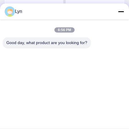
অ্যালুমিনিয়াম লেজার কাটিংয়ের জন্য
সারফেস
Lyn
সেরা মূল্য পান
সেরা মূল্য পান
6:56 PM
Good day, what product are you looking for?
Shenzhen Perfect Precision Product Co., Ltd.
lyn@7-swords.com
86-189-26459278
বিল্ডিং 49, ফুমিন ইন্ডাস্ট্রিয়াল পার্ক, পিংহু গ্রাম, পিংহু শহর, লংগাং জেলা, শেনজেন
সিটি, গুয়াংডং প্রদেশ, চীন
চীন ভাল মানের CNC বাঁক অংশ সরবরাহকারী. কপিরাইট © 2022-2026