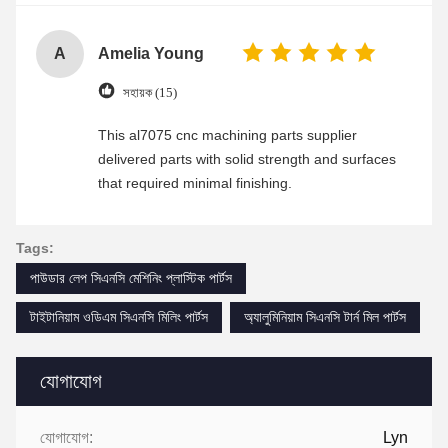
A
Amelia Young
সহায়ক (15)
This al7075 cnc machining parts supplier
delivered parts with solid strength and surfaces
that required minimal finishing.
Tags:
পাউডার লেপ সিএনসি মেশিনিং প্লাস্টিক পার্টস
টাইটানিয়াম ওডিএম সিএনসি মিলিং পার্টস
অ্যালুমিনিয়াম সিএনসি টার্ন মিল পার্টস
যোগাযোগ
যোগাযোগ:
Lyn