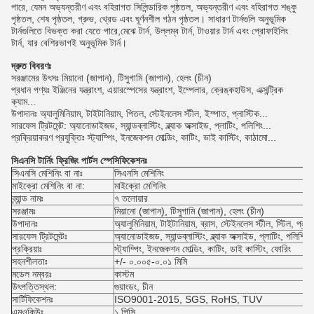
পারে, যেমন অভ্যন্তরীণ এবং বহিরাগত সিলিন্ডারিক পৃষ্ঠতল, অভ্যন্তরীণ এবং বহিরাগত শঙ্কু
পৃষ্ঠতল, শেষ পৃষ্ঠতল, গ্রুভ, থ্রেড এবং ঘূর্ণনশীল গঠন পৃষ্ঠতল। সাধারণ টার্নগুলি অনুভূমিক
টার্নগুলিতে বিভক্ত করা যেতে পারে,মেঝে টার্ন, উল্লম্ব টার্ন, টাওয়ার টার্ন এবং প্রোফাইলিং
টার্ন, যার বেশিরভাগই অনুভূমিক টার্ন।
দ্রুত বিবরণঃ
সরঞ্জামের উৎসঃ মিয়ানো (জাপান), টিসুগামি (জাপান), হেলং (চীন)
প্রধান পণ্যঃ ইঞ্জিনের যন্ত্রাংশ, এয়ারস্পেসের যন্ত্রাংশ, ইম্পেলার, ক্রেঙ্কহাউস, এক্সন্ট্রিক
ক্যাম...
উপাদানঃ অ্যালুমিনিয়াম, টাইটানিয়াম, পিতল, স্টেইনলেস স্টীল, ইস্পাত, প্লাস্টিক...
সারফেস ট্রিটমেন্ট: অ্যানোডাইজড, স্যান্ডব্লাস্টিং, ব্ল্যাক অক্সাইড, প্লাটিং, পলিশিং...
প্রক্রিয়াকরণ প্রযুক্তিঃ স্ট্যাম্পিং, ইনজেকশন মোল্ডিং, কাটিং, ডাই কাস্টিং, কাঠামো...
সিএনসি টার্নিং ফ্রিজিং পার্টস স্পেসিফিকেশনঃ
সিএনসি মেশিনিং বা নাঃ
সিএনসি মেশিনিং
মাইক্রো মেশিনিং বা না:
মাইক্রো মেশিনিং
ব্র্যান্ড নামঃ
৭ তলোয়ার
সরঞ্জামঃ
মিয়ানো (জাপান), টিসুগামি (জাপান), হেলং (চীন)
উপাদানঃ
অ্যালুমিনিয়াম, টাইটানিয়াম, ব্রাস, স্টেইনলেস স্টীল, স্টিল, প্লাস
সারফেস ট্রিটমেন্টঃ
অ্যানোডাইজড, স্যান্ডব্লাস্টিং, ব্ল্যাক অক্সাইড, প্লাটিং, পলিশিং
প্রক্রিয়াঃ
স্ট্যাম্পিং, ইনজেকশন মোল্ডিং, কাটিং, ডাই কাস্টিং, ফোরিং
সহনশীলতাঃ
+/- ০.০০৫-০.০১ মিমি
মডেল নম্বরঃ
কাস্টম
উৎপত্তিস্থল:
গুয়াংডং, চীন
সার্টিফিকেশনঃ
ISO9001-2015, SGS, RoHS, TUV
এমওকিউঃ
১ পিসি