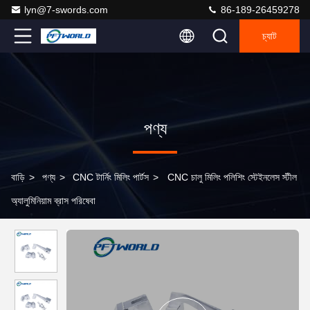
lyn@7-swords.com
86-189-26459278
চ্যাট
পণ্য
বাড়ি
>
পণ্য
>
CNC টার্নিং মিলিং পার্টস
>
CNC চালু মিলিং পলিশিং স্টেইনলেস স্টীল
অ্যালুমিনিয়াম ব্রাস পরিষেবা