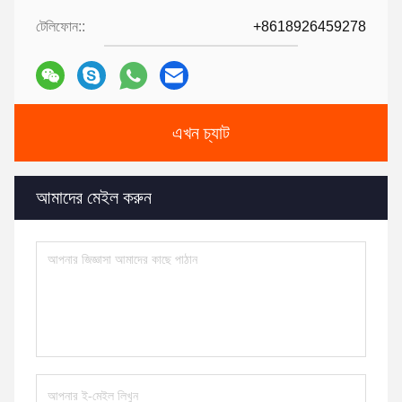
টেলিফোন::
+8618926459278
এখন চ্যাট
আমাদের মেইল করুন