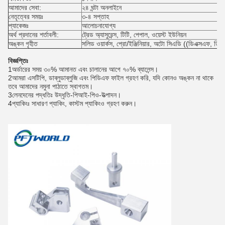
আমাদের সেবা:
২৪ ঘন্টা অনলাইনে
নেতৃত্বের সময়ঃ
৩-৪ সপ্তাহ
প্যাকেজঃ
আলোচনাযোগ্য
অর্থ প্রদানের শর্তাবলী:
ট্রেড অ্যাসুরেন্স, টিটি, পেপাল, ওয়েস্ট ইউনিয়ন
অঙ্কন গৃহীত
সলিড ওয়ার্কস, প্রো/ইঞ্জিনিয়ার, অটো সিএডি ((ডিএক্সএফ, ডিড
বিজ্ঞপ্তিঃ
1অর্ডারের সময় ৩০% আমানত এবং চালানের আগে ৭০% ব্যালেন্স।
2আমরা এসটিপি, ডাব্লুডাব্লুজি এবং পিডিএফ ফাইল গ্রহণ করি, যদি কোনও অঙ্কন না থাকে
তবে আমাদের নমুনা পাঠাতে স্বাগতম।
3লেনদেনের পদ্ধতিঃ উদ্ধৃতি-পিআই-পিও-উত্পাদন।
4প্যাকিংঃ সাধারণ প্যাকিং, কাস্টম প্যাকিংও গ্রহণ করুন।