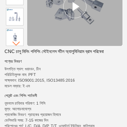
CNC চালু মিলিং পলিশিং স্টেইনলেস স্টীল অ্যালুমিনিয়াম ব্রাস পরিষেবা
পণ্যের বিবরণ
উৎপত্তি স্থল: গুয়াংডং, চীন
পরিচিতিমুলক নাম: PFT
সাক্ষ্যদান: ISO9001:2015, ISO13485:2016
মডেল নম্বার: ই এম
পেমেন্ট এবং শিপিং শর্তাবলী
ন্যূনতম চাহিদার পরিমাণ: 1 পিসি
মূল্য: আলোচনাযোগ্য
প্যাকেজিং বিবরণ: গ্রাহকের প্রয়োজন হিসাবে
ডেলিভারি সময়: 7-15 কাজের দিন
পরিশোধের শর্ত: L/C, D/A, D/P, T/T, ওয়েস্টার্ন ইউনিয়ন, মানিগ্রাম