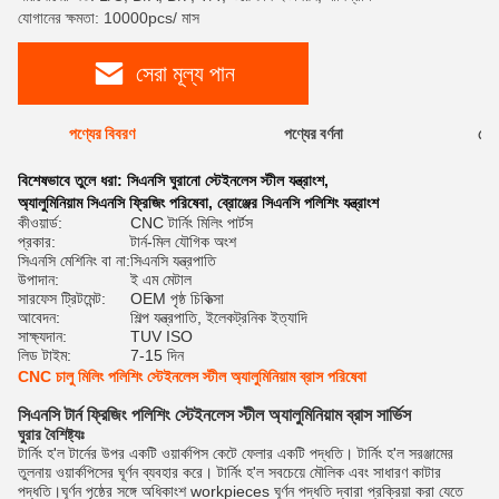
যোগানের ক্ষমতা: 10000pcs/ মাস
সেরা মূল্য পান
পণ্যের বিবরণ
পণ্যের বর্ণনা
রেটি
বিশেষভাবে তুলে ধরা:
সিএনসি ঘুরানো স্টেইনলেস স্টীল যন্ত্রাংশ
,
অ্যালুমিনিয়াম সিএনসি ফ্রিজিং পরিষেবা
,
ব্রোঞ্জের সিএনসি পলিশিং যন্ত্রাংশ
কীওয়ার্ড:
CNC টার্নিং মিলিং পার্টস
প্রকার:
টার্ন-মিল যৌগিক অংশ
সিএনসি মেশিনিং বা না:
সিএনসি যন্ত্রপাতি
উপাদান:
ই এম মেটাল
সারফেস ট্রিটমেন্ট:
OEM পৃষ্ঠ চিকিত্সা
আবেদন:
শিল্প যন্ত্রপাতি, ইলেকট্রনিক ইত্যাদি
সাক্ষ্যদান:
TUV ISO
লিড টাইম:
7-15 দিন
CNC চালু মিলিং পলিশিং স্টেইনলেস স্টীল অ্যালুমিনিয়াম ব্রাস পরিষেবা
সিএনসি টার্ন ফ্রিজিং পলিশিং স্টেইনলেস স্টীল অ্যালুমিনিয়াম ব্রাস সার্ভিস
ঘুরার বৈশিষ্ট্যঃ
টার্নিং হ'ল টার্নের উপর একটি ওয়ার্কপিস কেটে ফেলার একটি পদ্ধতি। টার্নিং হ'ল সরঞ্জামের
তুলনায় ওয়ার্কপিসের ঘূর্ণন ব্যবহার করে। টার্নিং হ'ল সবচেয়ে মৌলিক এবং সাধারণ কাটার
পদ্ধতি।ঘূর্ণন পৃষ্ঠের সঙ্গে অধিকাংশ workpieces ঘূর্ণন পদ্ধতি দ্বারা প্রক্রিয়া করা যেতে