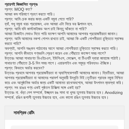
প্রায়শই জিজ্ঞাসিত প্রশ্নঃ
প্রশ্ন: MOQ কত?
আমরা কম পরিমাণে গ্রহণ করতে পারি।
প্রশ্ন: আমি চেক করার জন্য একটি নমুনা পেতে পারি?
হ্যাঁ, শুধু নমুনা খরচ প্রয়োজন, এবং আমরা এটা ফিরে ভর উত্পাদন হবে.
প্রশ্ন: আমি যদি কাস্টমাইজড অংশ চাই কিন্তু আঁকতে না পারি?
আমরা ডিজাইন সেবাও দিতে পারি যতক্ষণ আপনি আমাদের আপনার প্রয়োজনীয়তা জানান।
প্রশ্ন: আমি আমাদের নকশা গোপন রাখতে চাই, আমরা কি একটি গোপনীয়তা চুক্তিতে স্বাক্ষর
করতে পারি?
অবশ্যই, আপনি অঙ্কন পাঠানোর আগে আমরা গোপনীয়তা চুক্তিতে স্বাক্ষর করতে পারি।
প্রশ্ন: আপনি কীভাবে পণ্যগুলি প্রেরণ করেন এবং পৌঁছাতে কতক্ষণ সময় লাগে?
উত্তরঃ আমরা সাধারণত ডিএইচএল, ইউপিএস, ফেডেক্স, বা টিএনটি দ্বারা জাহাজে পাঠাই।
সাধারণত পৌঁছাতে 3-5 দিন সময় লাগে। এয়ারলাইন এবং সমুদ্র পরিবহনও ঐচ্ছিক।
প্রশ্ন: কিভাবে অর্ডার করবেন?
উত্তরঃ প্রথমে আপনার প্রয়োজনীয়তা বা অ্যাপ্লিকেশনটি আমাদের জানান। দ্বিতীয়ত, আমরা
আপনার প্রয়োজনীয়তা বা আমাদের পরামর্শ অনুযায়ী উদ্ধৃতি দিই।তৃতীয়ত গ্রাহক নমুনা নিশ্চিত
করে এবং আনুষ্ঠানিক অর্ডার জন্য একটি আমানত রাখেঅবশেষে, আমরা উৎপাদন ব্যবস্থা করি।
প্রশ্ন: সব রঙের পণ্য একই পৃষ্ঠতল চিকিত্সা সঙ্গে একই হয়?
উত্তরঃ না. গুঁড়া লেপ সম্পর্কে, উজ্জ্বল রঙ সাদা বা ধূসর তুলনায় উচ্চতর হবে। Anodizing
সম্পর্কে, রঙিন রূপালী তুলনায় উচ্চতর হবে, এবং কালো রঙিন তুলনায় উচ্চতর হবে।
সামগ্রিক রেটিং