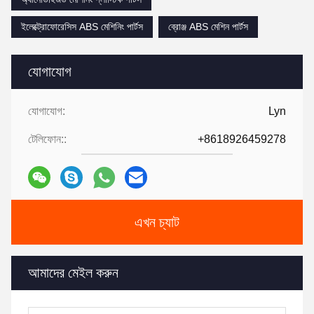
ইলেক্ট্রোফোরেসিস ABS মেশিনিং পার্টস
ব্রোঞ্জ ABS মেশিন পার্টস
যোগাযোগ
যোগাযোগ:
Lyn
টেলিফোন::
+8618926459278
এখন চ্যাট
আমাদের মেইল করুন