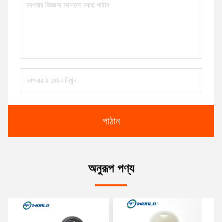
পাঠান
অনুরূপ পণ্য