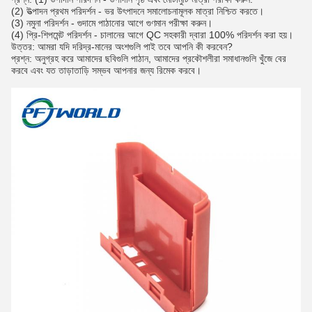
(2) উত্পাদন প্রথম পরিদর্শন - ভর উৎপাদনে সমালোচনামূলক মাত্রা নিশ্চিত করতে।
(3) নমুনা পরিদর্শন - গুদামে পাঠানোর আগে গুণমান পরীক্ষা করুন।
(4) প্রি-শিপমেন্ট পরিদর্শন - চালানের আগে QC সহকারী দ্বারা 100% পরিদর্শন করা হয়।
উত্তর: আমরা যদি দরিদ্র-মানের অংশগুলি পাই তবে আপনি কী করবেন?
প্রশ্ন: অনুগ্রহ করে আমাদের ছবিগুলি পাঠান, আমাদের প্রকৌশলীরা সমাধানগুলি খুঁজে বের
করবে এবং যত তাড়াতাড়ি সম্ভব আপনার জন্য রিমেক করবে।