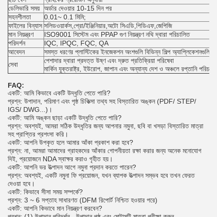
ডেলিভারি সময়
অর্ডার দেওয়ার 10-15 দিন পর
সহনশীলতা
0.01~ 0.1 মিমি;
ফাইলের বিন্যাস
সলিডওয়ার্কস,প্রো/ইঞ্জিনিয়ার,অটো সিএডি,পিডিএফ,জেপিজি
মান নিয়ন্ত্রণ
ISO9001 সিস্টেম এবং PPAP গুণ নিয়ন্ত্রণ নথি দ্বারা পরিচালিত
পরিদর্শন
IQC, IPQC, FQC, QA
আবেদন
সমস্ত ধরণের প্লাস্টিকের ইনজেকশন অংশগুলি বিভিন্ন শিল্প অ্যাপ্লিকেশনগুলিতে 
পেশাদার দ্বারা প্রদত্ত উষ্ণ এবং দ্রুত প্রতিক্রিয়া পরিষেবা
সেবা
মার্কিন যুক্তরাষ্ট্র, ইউরোপ, জাপান এবং অন্যান্য দেশ ও অঞ্চলে রপ্তানি পরিচা
FAQ:
একটি: আমি কিভাবে একটি উদ্ধৃতি পেতে পারি?
প্রশ্ন: উপাদান, পরিমাণ এবং পৃষ্ঠ চিকিত্সা তথ্য সহ বিস্তারিত অঙ্কন (PDF/ STEP/
IGS/ DWG...)।
একটি: আমি অঙ্কন ছাড়া একটি উদ্ধৃতি পেতে পারি?
প্রশ্ন: অবশ্যই, আমরা সঠিক উদ্ধৃতির জন্য আপনার নমুনা, ছবি বা খসড়া বিস্তারিত মাত্রা
সহ প্রাপ্তির প্রশংসা করি।
একটি: আপনি উপকৃত হলে আমার আঁকা প্রকাশ করা হবে?
প্রশ্ন: না, আমরা আমাদের গ্রাহকদের আঁকার গোপনীয়তা রক্ষা করার জন্য অনেক মনোযোগ
দিই, প্রয়োজনে NDA স্বাক্ষর করাও গৃহীত হয়।
একটি: আপনি ভর উত্পাদন আগে নমুনা প্রদান করতে পারেন?
প্রশ্ন: অবশ্যই, একটি নমুনা ফি প্রয়োজন, যখন ব্যাপক উত্পাদন সম্ভব হবে তখন ফেরত
দেওয়া হবে।
একটি: কিভাবে সীসা সময় সম্পর্কে?
প্রশ্ন: 3 ~ 6 সপ্তাহ সাধারণত (DFM রিপোর্ট নিশ্চিত হওয়ার পরে)
একটি: আপনি কিভাবে মান নিয়ন্ত্রণ করবেন?
প্রশ্ন: (1) উপাদান পরিদর্শন - উপাদান পৃষ্ঠ এবং মোটামুটি মাত্রা পরীক্ষা করুন.