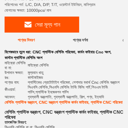
পরিশোধের শর্ত: L/C, D/A, D/P, T/T, ওয়েস্টার্ন ইউনিয়ন, মানিগ্রাম
যোগানের ক্ষমতা: 10000pcs/ মাস
সেরা মূল্য পান
পণ্যের বিবরণ
পণ্যের বর্ণনা
রেটি
বিশেষভাবে তুলে ধরা:
CNC প্লাস্টিক মেশিনিং পরিষেবা
,
কার্বন ফাইবার Cnc অংশ
,
কাস্টম প্লাস্টিক মেশিনিং অংশ
মাইক্রো মেশিনিং
মাইক্রো মেশিনিং
বা না:
উপাদান ক্ষমতা:
মূল্যবান ধাতু
রঙ:
কাস্টমাইজড
পণ্যের নাম:
প্লাস্টিকের প্রোটোটাইপ পরিষেবা, পেশাদার যথার্থ Cnc মেশিনিং যন্ত্রাংশ
সিএনসি মেশিনিং,সিএনসি মেশিনিং টার্নিং মিলিং পার্ট,পিওএম টার্নিং
কীওয়ার্ড:
পার্টস,প্লাস্টিক ইনজেকশন পার্টস
আবেদন:
গৃহস্থালী যন্ত্রপাতি, গৃহস্থালী যন্ত্রপাতি, শিল্প, পণ্য, ইত্যাদি
মেশিনিং প্লাস্টিক যন্ত্রাংশ, CNC যন্ত্রাংশ প্লাস্টিক কার্বন ফাইবার, প্লাস্টিক CNC পরিষেবা
মেশিনিং প্লাস্টিক যন্ত্রাংশ, CNC যন্ত্রাংশ প্লাস্টিক কার্বন ফাইবার, প্লাস্টিক CNC
পরিষেবা
তাৎক্ষণিক বিবরণ:
সিএনসি মেশিনিং বা না: সিএনসি মেশিনিং