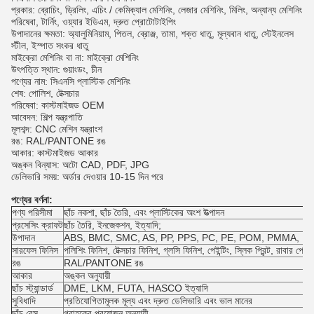
প্রকার: ব্রোচিং, ড্রিলিং, এচিং / কেমিক্যাল মেশিনিং, লেজার মেশিনিং, মিলিং, অন্যান্য মেশিনিং
পরিষেবা, টার্নিং, ওয়্যার ইডিএম, দ্রুত প্রোটোটাইপিং
উপাদানের ক্ষমতা: অ্যালুমিনিয়াম, পিতল, ব্রোঞ্জ, তামা, শক্ত ধাতু, মূল্যবান ধাতু, স্টেইনলেস
স্টীল, ইস্পাত সংকর ধাতু
মাইক্রো মেশিনিং বা না: মাইক্রো মেশিনিং
উৎপত্তি স্থান: গুয়াংডং, চীন
পণ্যের নাম: সিএনসি প্লাস্টিক মেশিনিং
শেষ: পোলিশ, টেক্সচার
পরিষেবা: কাস্টমাইজড OEM
আবেদন: শিল্প যন্ত্রপাতি
মূলশব্দ: CNC মেশিন যন্ত্রাংশ
রঙ: RAL/PANTONE রঙ
আকার: কাস্টমাইজড আকার
অঙ্কন বিন্যাস: অটো CAD, PDF, JPG
ডেলিভারি সময়: অর্ডার দেওয়ার 10-15 দিন পরে
পণ্যের বর্ণনা:
পণ্য পরিসীমা
ছাঁচ নকশা, ছাঁচ তৈরি, এবং প্লাস্টিকের অংশ উত্পাদন
প্রসেসিং ক্রাফট
ছাঁচ তৈরি, ইনজেকশন, ইত্যাদি;
উপাদান
ABS, BMC, SMC, AS, PP, PPS, PC, PE, POM, PMMA, PS,
সারফেস ফিনিস
পলিশিং ফিনিশ, টেক্সচার ফিনিশ, গ্লসি ফিনিশ, পেইন্টিং, স্লিক প্রিন্ট, রাবার পেইন্ট
রঙ
RAL/PANTONE রঙ
আকার
অঙ্কন অনুযায়ী
ছাঁচ স্ট্যান্ডার্ড
DME, LKM, FUTA, HASCO ইত্যাদি
সুবিধাদি
প্রতিযোগিতামূলক মূল্য এবং দ্রুত ডেলিভারি এবং ভাল মানের
ছাঁচ বেস
গ্রাহকের প্রয়োজন অনুযায়ী