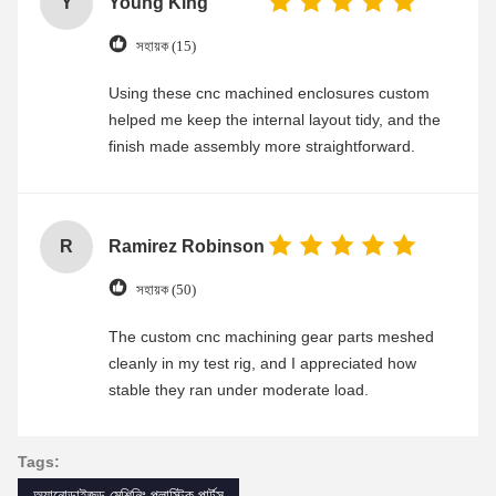
Y
Young King
সহায়ক (15)
Using these cnc machined enclosures custom
helped me keep the internal layout tidy, and the
finish made assembly more straightforward.
R
Ramirez Robinson
সহায়ক (50)
The custom cnc machining gear parts meshed
cleanly in my test rig, and I appreciated how
stable they ran under moderate load.
Tags:
অ্যানোডাইজড মেশিনিং প্লাস্টিক পার্টস