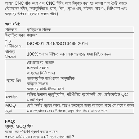
আমরা CNC বাঁক অংশ এবং CNC মিলিং অংশ নিযুক্ত করা হয়.আমরা পণ্য তৈরি করতে
স্টেইনলেস স্টীল, অ্যালুমিনিয়াম, তামা, পিক, ব্রোঞ্জ খাদ, নাইলন, সাইগাং, পিটিএফই এবং
অন্যান্য উপকরণ ব্যবহার করতে পারি।
অংশ বর্ণনা:
মালিকানা
ব্যক্তিগত মালিক
উৎপত্তি স্থল
গুয়াংডং
পণ্য
ISO9001:2015/ISO13485:2016
সার্টিফিকেশন
বাণিজ্য
100% গুণমান নিশ্চিত করুন এবং প্রসবের সময় নিশ্চিত করুন
নিশ্চয়তা
যোগাযোগের সরঞ্জাম
চিকিৎসা সরঞ্জাম
জাহাজের জিনিসপত্র
ইলেকট্রনিক হার্ডওয়্যার আনুষাঙ্গিক
পছন্দের শিল্প
যান্ত্রিক সরঞ্জাম
অন্যান্য কাস্টমাইজড অংশ
অভিজ্ঞ উত্পাদন প্রযুক্তিবিদ, পরিশীলিত প্রকৌশলী এবং ডেডিকেটেড QC
কর্মশক্তি
একটি গ্রুপ.
MOQ
ছোট অর্ডার গ্রহণ করুন, আরও তদন্তের জন্য আমাদের সাথে যোগাযোগ করুন
নমুনা
এক সপ্তাহের মধ্যে উপলব্ধ, নমুনা খরচ ফিরে আসতে পারে
FAQ:
প্রশ্ন: MOQ কি?
আমরা কম পরিমাণ গ্রহণ করতে পারেন.
প্রশ্ন: আমি চেকের জন্য একটি নমুনা পেতে পারি?