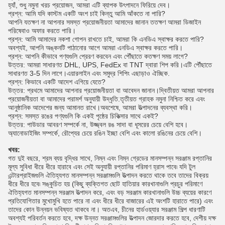
হ্যাঁ, শুধু নমুনা খরচ প্রয়োজন, আমরা এটি ব্যাপক উৎপাদনে ফিরিয়ে দেব।
প্রশ্ন: আমি যদি কাস্টম একটি অংশ চাই কিন্তু আমি আঁকতে না পারি?
আপনি যতক্ষণ না আপনার সমস্ত প্রয়োজনীয়তা আমাদের জানান ততক্ষণ আমরা ডিজাইন
পরিষেবাও অফার করতে পারি।
প্রশ্ন: আমি আমাদের নকশা গোপন রাখতে চাই, আমরা কি এনডিএ স্বাক্ষর করতে পারি?
অবশ্যই, আপনি অঙ্কনটি পাঠানোর আগে আমরা এনডিএ স্বাক্ষর করতে পারি।
প্রশ্ন: আপনি কীভাবে পণ্যগুলি প্রেরণ করবেন এবং পৌঁছাতে কতক্ষণ সময় লাগে?
উত্তর: আমরা সাধারণত DHL, UPS, FedEx বা TNT দ্বারা শিপ করি।এটি পৌঁছাতে
সাধারণত 3-5 দিন লাগে।এয়ারলাইন এবং সমুদ্র শিপিং এছাড়াও ঐচ্ছিক.
প্রশ্ন: কিভাবে একটি আদেশ এগিয়ে যেতে?
উত্তর: প্রথমে আমাদের আপনার প্রয়োজনীয়তা বা আবেদন জানান।দ্বিতীয়ত আমরা আপনার
প্রয়োজনীয়তা বা আমাদের পরামর্শ অনুযায়ী উদ্ধৃতি.তৃতীয়ত গ্রাহক নমুনা নিশ্চিত করে এবং
আনুষ্ঠানিক আদেশের জন্য আমানত রাখে।অবশেষে, আমরা উত্পাদনের ব্যবস্থা করি।
প্রশ্ন: সমস্ত রঙের পণ্যগুলি কি একই পৃষ্ঠের চিকিত্সার সাথে একই?
উত্তর: পাউডার আবরণ সম্পর্কে না, উজ্জ্বল রঙ সাদা বা ধূসরের চেয়ে বেশি হবে।
অ্যানোডাইজিং সম্পর্কে, রৌপ্যের চেয়ে রঙিন ইচ্ছা বেশি এবং কালো রঙিনের চেয়ে বেশি।
খবর:
গত দুই বছরে, শ্রম ব্যয় বৃদ্ধির সাথে, নিম্ন এবং নিম্ন গ্রেডের মানসম্পন্ন সরঞ্জাম রপ্তানির
মূল্য সুবিধা ধীরে ধীরে হারাবে এবং সেই অনুযায়ী রপ্তানির পরিমাণ হ্রাস পাবে৷ যদি টুল
এন্টারপ্রাইজগুলি ঐতিহ্যগত মানসম্পন্ন সরঞ্জামগুলি উত্পাদন করতে থাকে তবে তাদের বিক্রয়
ধীরে ধীরে হবে৷ সঙ্কুচিত হয় (কিছু ব্যক্তিগত ছোট হাতিয়ার কারখানাগুলি প্রচুর পরিমাণে
ঐতিহ্যগত মানসম্পন্ন সরঞ্জাম উত্পাদন করে, এবং বড় সরঞ্জাম কারখানাগুলি উচ্চ ব্যয়ের কারণে
প্রতিযোগিতার মুখোমুখি হতে পারে না এবং ধীরে ধীরে বাজারের এই অংশটি হারাতে পারে) এবং
তাদের কোন উন্নয়ন ভবিষ্যত থাকবে না। অতএব, চীনের হার্ডওয়্যার সরঞ্জাম শিল্প ধারণাটি
অবশ্যই পরিবর্তন করতে হবে, দক্ষ উন্নত সরঞ্জামগুলির উত্পাদন জোরদার করতে হবে, দেশীয় দক্ষ