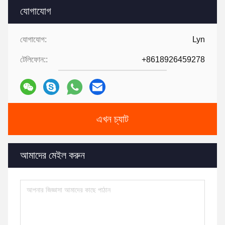
যোগাযোগ
যোগাযোগ:
Lyn
টেলিফোন::
+8618926459278
এখন চ্যাট
আমাদের মেইল করুন