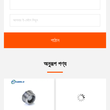
পাঠান
অনুরূপ পণ্য