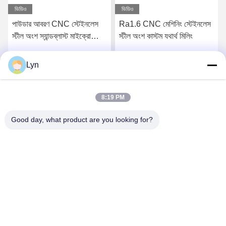
ভিডিও
ভিডিও
পাউডার আবরণ CNC স্টেইনলেস
Ra1.6 CNC মেশিনিং স্টেইনলেস
স্টীল অংশ স্যান্ডব্লাস্ট মাইক্রো
স্টীল অংশ কাস্টম যথার্থ মিলিং
মেশিনিং
Lyn
সেরা মূল্য পান
সেরা মূল্য পান
8:19 PM
Good day, what product are you looking for?
Shenzhen Perfect Precision Product Co., Ltd.
lyn@7-swords.com
86-189-26459278
বিল্ডিং 49, ফুমিন ইন্ডাস্ট্রিয়াল পার্ক, পিংহু গ্রাম, পিংহু শহর, লংগাং জেলা, শেনজেন
সিটি, গুয়াংডং প্রদেশ, চীন