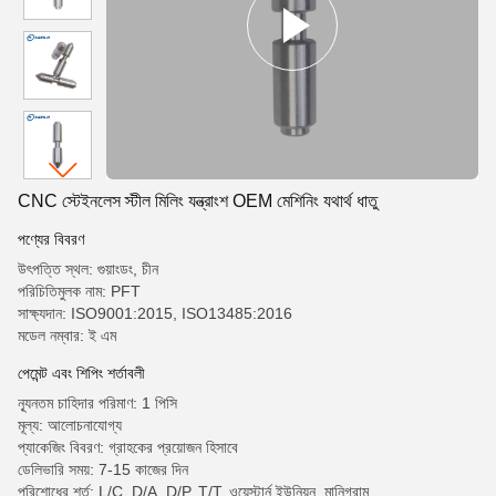
CNC স্টেইনলেস স্টীল মিলিং যন্ত্রাংশ OEM মেশিনিং যথার্থ ধাতু
পণ্যের বিবরণ
উৎপত্তি স্থল: গুয়াংডং, চীন
পরিচিতিমুলক নাম: PFT
সাক্ষ্যদান: ISO9001:2015, ISO13485:2016
মডেল নম্বার: ই এম
পেমেন্ট এবং শিপিং শর্তাবলী
ন্যূনতম চাহিদার পরিমাণ: 1 পিসি
মূল্য: আলোচনাযোগ্য
প্যাকেজিং বিবরণ: গ্রাহকের প্রয়োজন হিসাবে
ডেলিভারি সময়: 7-15 কাজের দিন
পরিশোধের শর্ত: L/C, D/A, D/P, T/T, ওয়েস্টার্ন ইউনিয়ন, মানিগ্রাম