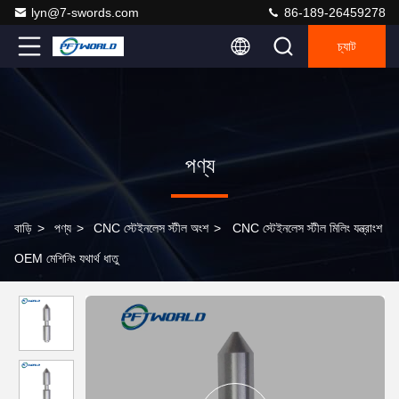
lyn@7-swords.com
86-189-26459278
চ্যাট
পণ্য
বাড়ি
>
পণ্য
>
CNC স্টেইনলেস স্টীল অংশ
>
CNC স্টেইনলেস স্টীল মিলিং যন্ত্রাংশ
OEM মেশিনিং যথার্থ ধাতু