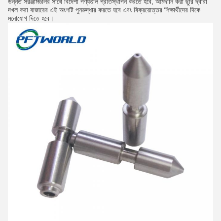
উন্নত সরঞ্জামগুলির সাথে বিদেশী পণ্যগুলি প্রতিস্থাপন করতে হবে, আমদানি করা ছুরি দ্বারা
দখল করা বাজারের এই অংশটি পুনরুদ্ধার করতে হবে এবং বিক্রয়োত্তর শিক্ষার্থীদের দিকে
মনোযোগ দিতে হবে।