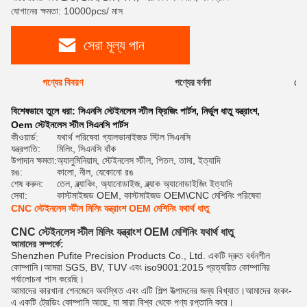
যোগানের ক্ষমতা: 10000pcs/ মাস
সেরা মূল্য পান
পণ্যের বিবরণ
পণ্যের বর্ণনা
রেটি
বিশেষভাবে তুলে ধরা:
সিএনসি স্টেইনলেস স্টীল ফ্রিজিং পার্টস
,
নির্ভুল ধাতু যন্ত্রাংশ
,
Oem স্টেইনলেস স্টীল সিএনসি পার্টস
কীওয়ার্ড:
যথার্থ পরিষেবা গ্যালভানাইজড স্টিল সিএনসি
যন্ত্রপাতি:
মিলিং, সিএনসি বাঁক
উপাদান ক্ষমতা:
অ্যালুমিনিয়াম, স্টেইনলেস স্টীল, পিতল, তামা, ইত্যাদি
রঙ:
কালো, নীল, যেকোনো রঙ
শেষ করুন:
তেল, ব্ল্যাকিং, অ্যানোডাইজ, ব্ল্যাক অ্যানোডাইজিং ইত্যাদি
সেবা:
কাস্টমাইজড OEM, কাস্টমাইজড OEM\CNC মেশিনিং পরিষেবা
CNC স্টেইনলেস স্টীল মিলিং যন্ত্রাংশ OEM মেশিনিং যথার্থ ধাতু
CNC স্টেইনলেস স্টীল মিলিং যন্ত্রাংশ OEM মেশিনিং যথার্থ ধাতু
আমাদের সম্পর্কে:
Shenzhen Pufite Precision Products Co., Ltd. একটি দ্রুত বর্ধনশীল
কোম্পানি।আমরা SGS, BV, TUV এবং iso9001:2015 প্রত্যয়িত কোম্পানির
পর্যালোচনা পাস করেছি।
আমাদের কারখানা শেনজেনে অবস্থিত এবং এটি শিল্প উত্পাদনের জন্য বিখ্যাত।আমাদের হংকং-
এ একটি ট্রেডিং কোম্পানি আছে, যা সারা বিশ্ব থেকে পণ্য রপ্তানি করে।