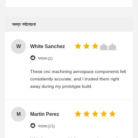
সমস্ত পর্যালোচনা
W
White Sanchez
সহায়ক (2)
These cnc machining aerospace components felt
consistently accurate, and I trusted them right
away during my prototype build.
M
Martin Perez
সহায়ক (15)