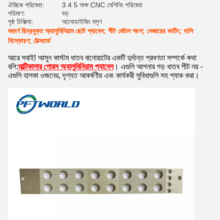
ঐচ্ছিক পরিষেবা:
3 4 5 অক্ষ CNC মেশিনিং পরিষেবা
পরিমাণ:
বড়
পৃষ্ঠ চিকিত্সা:
আনোডাইজিং মসৃণ
বহুবর্ণ ছিদ্রযুক্ত অ্যালুমিনিয়াম ছোট প্যানেল; শীট মেটাল অংশ; লেজারের কাটিং; বালি
বিস্ফোরণ; টেক্সচার্ড
আরে সবাই! আসুন কাস্টম ধাতব বানোয়াটের একটি দুর্দান্ত প্রবণতা সম্পর্কে কথা
বলি:
মাল্টিকালার পোরস অ্যালুমিনিয়াম প্যানেল
। এগুলি আপনার গড় ধাতব শীট নয় -
এগুলি হালকা ওজনের, দৃশ্যত আকর্ষণীয় এবং কার্যকরী সুবিধাগুলি সহ প্যাক করা।