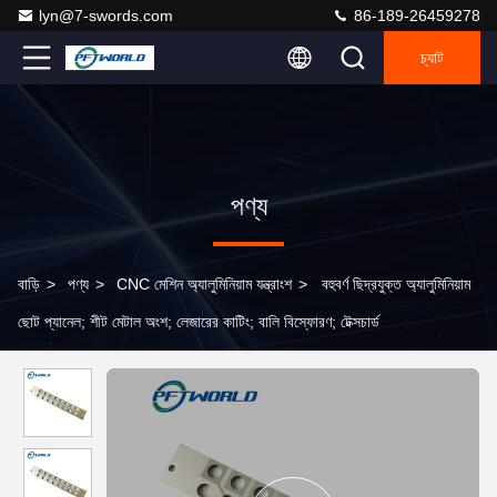
lyn@7-swords.com
86-189-26459278
চ্যাট
পণ্য
বাড়ি
>
পণ্য
>
CNC মেশিন অ্যালুমিনিয়াম যন্ত্রাংশ
>
বহুবর্ণ ছিদ্রযুক্ত অ্যালুমিনিয়াম
ছোট প্যানেল; শীট মেটাল অংশ; লেজারের কাটিং; বালি বিস্ফোরণ; টেক্সচার্ড