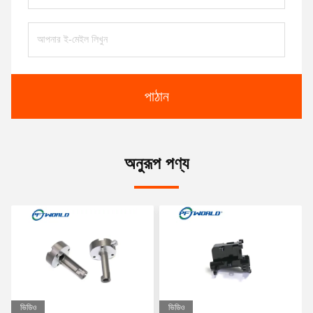
পাঠান
অনুরূপ পণ্য
ভিডিও
ভিডিও