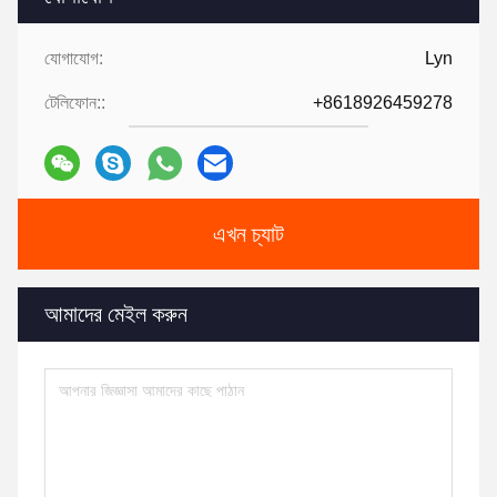
যোগাযোগ:
Lyn
টেলিফোন::
+8618926459278
এখন চ্যাট
আমাদের মেইল করুন