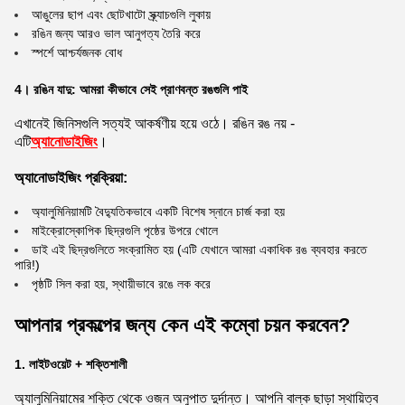
আঙুলের ছাপ এবং ছোটখাটো স্ক্র্যাচগুলি লুকায়
রঙিন জন্য আরও ভাল আনুগত্য তৈরি করে
স্পর্শে আশ্চর্যজনক বোধ
4। রঙিন যাদু: আমরা কীভাবে সেই প্রাণবন্ত রঙগুলি পাই
এখানেই জিনিসগুলি সত্যই আকর্ষণীয় হয়ে ওঠে। রঙিন রঙ নয় -
এটি
অ্যানোডাইজিং
।
অ্যানোডাইজিং প্রক্রিয়া:
অ্যালুমিনিয়ামটি বৈদ্যুতিকভাবে একটি বিশেষ স্নানে চার্জ করা হয়
মাইক্রোস্কোপিক ছিদ্রগুলি পৃষ্ঠের উপরে খোলে
ডাই এই ছিদ্রগুলিতে সংক্রামিত হয় (এটি যেখানে আমরা একাধিক রঙ ব্যবহার করতে
পারি!)
পৃষ্ঠটি সিল করা হয়, স্থায়ীভাবে রঙে লক করে
আপনার প্রকল্পের জন্য কেন এই কম্বো চয়ন করবেন?
1. লাইটওয়েট + শক্তিশালী
অ্যালুমিনিয়ামের শক্তি থেকে ওজন অনুপাত দুর্দান্ত। আপনি বাল্ক ছাড়া স্থায়িত্ব