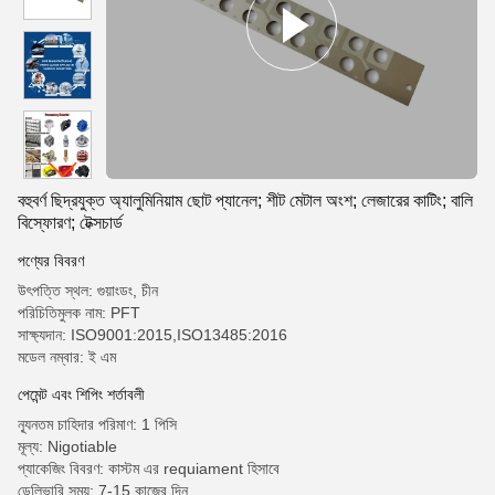
বহুবর্ণ ছিদ্রযুক্ত অ্যালুমিনিয়াম ছোট প্যানেল; শীট মেটাল অংশ; লেজারের কাটিং; বালি
বিস্ফোরণ; টেক্সচার্ড
পণ্যের বিবরণ
উৎপত্তি স্থল: গুয়াংডং, চীন
পরিচিতিমুলক নাম: PFT
সাক্ষ্যদান: ISO9001:2015,ISO13485:2016
মডেল নম্বার: ই এম
পেমেন্ট এবং শিপিং শর্তাবলী
ন্যূনতম চাহিদার পরিমাণ: 1 পিসি
মূল্য: Nigotiable
প্যাকেজিং বিবরণ: কাস্টম এর requiament হিসাবে
ডেলিভারি সময়: 7-15 কাজের দিন