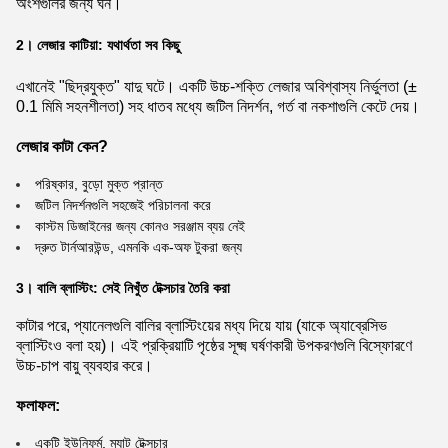
অংশগুলির জন্য ঘন।
2। লেজার কাটিয়া: যথার্থতা সব কিছু
এখানেই "ছিদ্রযুক্ত" যাদু ঘটে। একটি উচ্চ-শক্তি লেজার অবিশ্বাস্য নির্ভুলতা (±
0.1 মিমি সহনশীলতা) সহ ধাতব মধ্যে জটিল নিদর্শন, গর্ত বা নকশাগুলি কেটে দেয়।
লেজার কাটা কেন?
পরিষ্কার, বুড়ো মুক্ত প্রান্ত
জটিল নিদর্শনগুলি সহজেই পরিচালনা করে
কাস্টম ডিজাইনের জন্য কোনও সরঞ্জাম ব্যয় নেই
দ্রুত টার্নআরউন্ড, এমনকি এক-অফ টুকরা জন্য
3। বালি ব্লাস্টিং: সেই নিখুঁত টেক্সচার তৈরি করা
কাটার পরে, প্যানেলগুলি বালির ব্লাস্টিংয়ের মধ্য দিয়ে যায় (যাকে অ্যাব্রেসিভ
ব্লাস্টিংও বলা হয়)। এই প্রক্রিয়াটি পৃষ্ঠের সূক্ষ্ম ঘর্ষণকারী উপকরণগুলি বিস্ফোরণে
উচ্চ-চাপ বায়ু ব্যবহার করে।
ফলাফল:
একটি ইউনিফর্ম, ম্যাট টেক্সচার