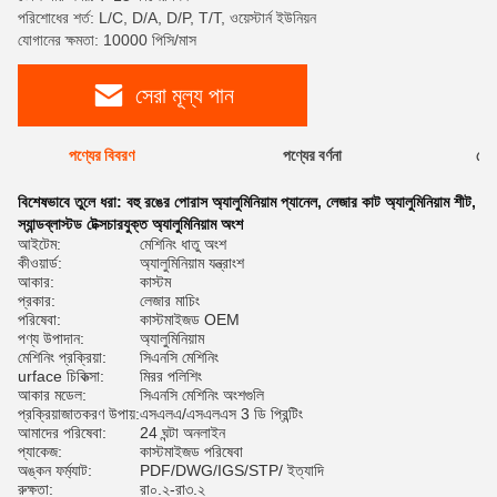
পরিশোধের শর্ত: L/C, D/A, D/P, T/T, ওয়েস্টার্ন ইউনিয়ন
যোগানের ক্ষমতা: 10000 পিসি/মাস
সেরা মূল্য পান
পণ্যের বিবরণ
পণ্যের বর্ণনা
রেটি
বিশেষভাবে তুলে ধরা:
বহু রঙের পোরাস অ্যালুমিনিয়াম প্যানেল
,
লেজার কাট অ্যালুমিনিয়াম শীট
,
স্যান্ডব্লাস্টড টেক্সচারযুক্ত অ্যালুমিনিয়াম অংশ
আইটেম:
মেশিনিং ধাতু অংশ
কীওয়ার্ড:
অ্যালুমিনিয়াম যন্ত্রাংশ
আকার:
কাস্টম
প্রকার:
লেজার মাচিং
পরিষেবা:
কাস্টমাইজড OEM
পণ্য উপাদান:
অ্যালুমিনিয়াম
মেশিনিং প্রক্রিয়া:
সিএনসি মেশিনিং
urface চিকিত্সা:
মিরর পলিশিং
আকার মডেল:
সিএনসি মেশিনিং অংশগুলি
প্রক্রিয়াজাতকরণ উপায়:
এসএলএ/এসএলএস 3 ডি প্রিন্টিং
আমাদের পরিষেবা:
24 ঘন্টা অনলাইন
প্যাকেজ:
কাস্টমাইজড পরিষেবা
অঙ্কন ফর্ম্যাট:
PDF/DWG/IGS/STP/ ইত্যাদি
রুক্ষতা:
রা০.২-রা৩.২