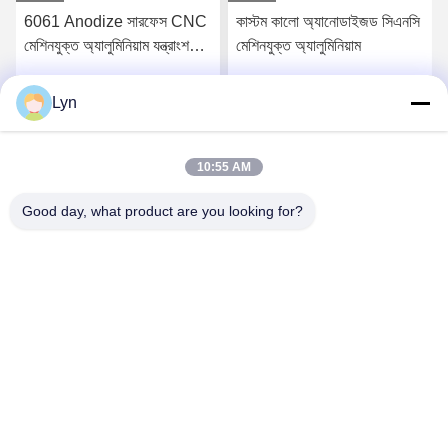
কাস্টম কালো অ্যানোডাইজড সিএনসি
কাস্টম স্যান্ডব্লাস্টিং লেজার
মেশিনযুক্ত অ্যালুমিনিয়াম
এনগ্রেভিং সিএনসি অ্যালুমিনিয়াম
সার্ভিস মেশিনিং মিলিং
Lyn
সেরা মূল্য পান
সেরা মূল্য পান
10:55 AM
Good day, what product are you looking for?
Shenzhen Perfect Precision Product Co., Ltd.
lyn@7-swords.com
86-189-26459278
বিল্ডিং 49, ফুমিন ইন্ডাস্ট্রিয়াল পার্ক, পিংহু গ্রাম, পিংহু শহর, লংগাং জেলা, শেনজেন
সিটি, গুয়াংডং প্রদেশ, চীন