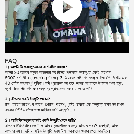
FAQ
1। আপনি কি প্রস্তুতকারক বা ট্রেডিং সংস্থা?
আমরা 20 বছরের সমৃদ্ধ অভিজ্ঞতা সহ চীনের শেনজেনে অবস্থিত একটি কারখানা,
6000 বর্গ মিটার covering াকা। 3 ডি মানের পরিদর্শন সরঞ্জাম, ইআরপি সিস্টেম এবং
40 মেশিন সহ সম্পূর্ণ সুবিধা। যদি প্রয়োজন হয় তবে আমরা আপনাকে উপাদান শংসাপত্র,
নমুনা মানের পরিদর্শন এবং অন্যান্য প্রতিবেদন সরবরাহ করতে পারি।
2। কীভাবে একটি উদ্ধৃতি পাবেন?
মান, বিতরণ তারিখ, উপকরণ, গুণমান, পরিমাণ, পৃষ্ঠের চিকিত্সা এবং অন্যান্য তথ্য সহ বিশদ
অঙ্কন (পিডিএফ/পদক্ষেপ/আইজিএস/ডিডাব্লুজি ...)।
3। আমি কি অঙ্কন ছাড়াই একটি উদ্ধৃতি পেতে পারি?
আপনার ইঞ্জিনিয়ারিং দলটি কি আমার সৃজনশীলতার জন্য আঁকতে পারে? অবশ্যই, আমরা
আপনার নমুনা, ছবি বা সঠিক উদ্ধৃতি জন্য বিশদ আকারের খসড়া পেয়ে আনন্দিত।