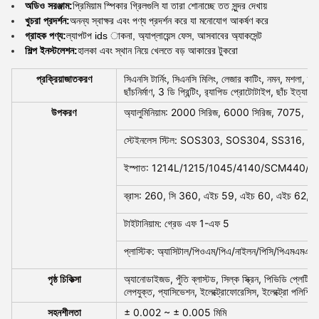
অডিও সরঞ্জাম:
প্রিমিয়াম স্পিকার গ্রিলগুলি যা তারা শোনাচ্ছে তত সুন্দর দেখায়
খুচরা প্রদর্শন:
অনন্য স্বাক্ষর এবং পণ্য প্রদর্শন করে যা মনোযোগ আকর্ষণ করে
গ্রাহক পণ্য:
ল্যাপটপ ids াকনা, অ্যাপ্লায়েন্স ফেস, আসবাবের অ্যাকসেন্ট
শিল্প ইনস্টলেশন:
হালকা এবং স্থান নিয়ে খেলতে বড় আকারের টুকরো
প্রক্রিয়াজাতকরণ
সিএনসি টার্নিং, সিএনসি মিলিং, লেজার কাটিং, নমন, মশলা, তার
ছাঁচনির্মাণ, 3 ডি প্রিন্টিং, র‌্যাপিড প্রোটোটাইপ, ছাঁচ ইত্যাদি
উপকরণ
অ্যালুমিনিয়াম: 2000 সিরিজ, 6000 সিরিজ, 7075, 50
স্টেইনলেস স্টিল: SOS303, SOS304, SS316, S
ইস্পাত: 1214L/1215/1045/4140/SCM440/40
ব্রাস: 260, সি 360, এইচ 59, এইচ 60, এইচ 62, এই
টাইটানিয়াম: গ্রেড এফ 1-এফ 5
প্লাস্টিক: অ্যাসিটাল/পিওএম/পিএ/নাইলন/পিসি/পিএমএমএ/প
পৃষ্ঠ চিকিত্সা
অ্যানোডাইজড, পুঁতি ব্লাস্টড, সিল্ক স্ক্রিন, পিভিডি প্লেটিং,
লেপযুক্ত, প্যাসিভেশন, ইলেক্ট্রোফোরেসিস, ইলেক্ট্রো পলিশি
সহনশীলতা
± 0.002 ~ ± 0.005 মিমি