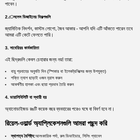
পাবেন।
2.েসলেস ডিজাইনের বিকল্পগুলি
জ্যামিতিক নিদর্শন, কাস্টম লোগো, জৈব আকার - আপনি যদি এটি আঁকতে পারেন তবে
আমরা এটি কেটে ফেলতে পারি।
3. সাবেরিয়র কার্যকারিতা
এই ছিদ্রগুলি কেবল চেহারার জন্য নয়! তারা:
বায়ু প্রবাহের অনুমতি দিন (স্পিকার বা ইলেকট্রনিক্সের জন্য উপযুক্ত)
শক্তি ত্যাগ ছাড়াই ওজন হ্রাস করুন
আকর্ষণীয় হালকা এবং ছায়া প্রভাব তৈরি করুন
4. ডায়ালিবিলিটি যা স্থায়ী হয়
অ্যানোডাইজড রঙটি কয়েক বছর ব্যবহারের পরেও ঘষে বা বিবর্ণ হবে না।
রিয়েল-ওয়ার্ল্ড অ্যাপ্লিকেশনগুলি আমরা পছন্দ করি
স্থাপত্য বৈশিষ্ট্য:
আলংকারিক পর্দা, রুম ডিভাইডার, সিলিং প্যানেল