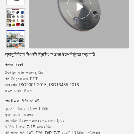
অ্যালুমিনিয়াম সিএনসি ফ্রিজিং অংশের উচ্চ-নির্ভুলতা যন্ত্রপাতি
পণ্যের বিবরণ
উৎপত্তি স্থল: গুয়াংডং, চীন
পরিচিতিমুলক নাম: PFT
সাক্ষ্যদান: ISO9001:2015, ISO13485:2016
মডেল নম্বার: ই এম
পেমেন্ট এবং শিপিং শর্তাবলী
ন্যূনতম চাহিদার পরিমাণ: 1 পিসি
মূল্য: আলোচনাযোগ্য
প্যাকেজিং বিবরণ: গ্রাহকের প্রয়োজন হিসাবে
ডেলিভারি সময়: 7-15 কাজের দিন
পরিশোধের শর্ত: L/C, D/A, D/P, T/T, ওয়েস্টার্ন ইউনিয়ন, মানিগ্রাম