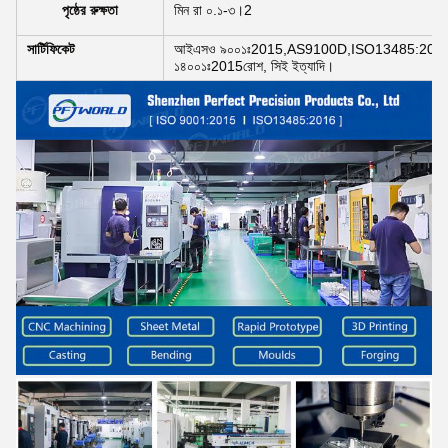
পৃষ্ঠের রুক্ষতা
মিন রা ০.১-৩।2
সার্টিফিকেট
আইএসও ৯০০১ঃ2015,AS9100D,ISO13485:2016
১৪০০১ঃ2015রোশ, সিই ইত্যাদি।