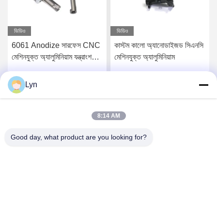
ভিডিও
ভিডিও
কাস্টম কালো অ্যানোডাইজড সিএনসি
কাস্টম স্যান্ডব্লাস্টিং লেজার
মেশিনযুক্ত অ্যালুমিনিয়াম
এনগ্রেভিং সিএনসি অ্যালুমিনিয়াম
সার্ভিস মেশিনিং মিলিং
Lyn
সেরা মূল্য পান
সেরা মূল্য পান
8:14 AM
Good day, what product are you looking for?
Shenzhen Perfect Precision Product Co., Ltd.
lyn@7-swords.com
86-189-26459278