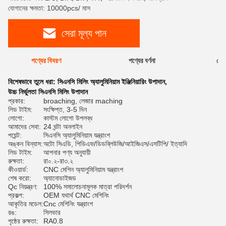
যোগানের ক্ষমতা: 10000pcs/ মাস
সেরা মূল্য পান
পণ্যের বিবরণ
পণ্যের বর্ণনা
রেটি
বিশেষভাবে তুলে ধরা:
সিএনসি মিলিং অ্যালুমিনিয়াম ইঞ্জিনিয়ারিং উপাদান
,
উচ্চ নির্ভুলতা সিএনসি মিলিং উপাদান
প্রকার:
broaching, লেজার maching
লিড টাইম:
সংক্ষিপ্ত, 3-5 দিন
লোগো:
কাস্টম লোগো উপলব্ধ
আমাদের সেবা:
24 ঘন্টা অনলাইন
পয়েন্ট:
সিএনসি অ্যালুমিনিয়াম যন্ত্রাংশ
অঙ্কন বিন্যাস:
অটো সিএডি, পিডিএফ/ডিডব্লিউজি/আইজিএস/এসটিপি/ ইত্যাদি
লিড টাইম:
আপনার পণ্য অনুযায়ী
রুক্ষতা:
রা০.২-রা৩.২
কীওয়ার্ড:
CNC মেশিন অ্যালুমিনিয়াম যন্ত্রাংশ
শেষ করো:
অ্যানোডাইজড
Qc নিয়ন্ত্রণ:
100% সমালোচনামূলক মাত্রা পরিদর্শন
প্রকল্প:
OEM যথার্থ CNC মেশিনিং
আকৃতির মডেল:
Cnc মেশিনিং যন্ত্রাংশ
রঙ:
সিলভার
পৃষ্ঠের রুক্ষতা:
RA0.8