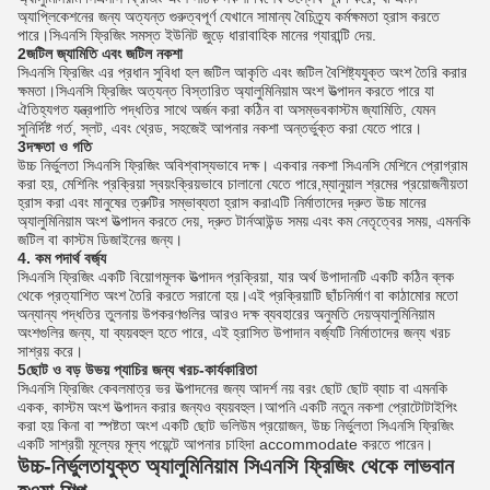
অ্যাপ্লিকেশনের জন্য অত্যন্ত গুরুত্বপূর্ণ যেখানে সামান্য বৈচিত্র্য কর্মক্ষমতা হ্রাস করতে
পারে।সিএনসি ফ্রিজিং সমস্ত ইউনিট জুড়ে ধারাবাহিক মানের গ্যারান্টি দেয়.
2জটিল জ্যামিতি এবং জটিল নকশা
সিএনসি ফ্রিজিং এর প্রধান সুবিধা হল জটিল আকৃতি এবং জটিল বৈশিষ্ট্যযুক্ত অংশ তৈরি করার
ক্ষমতা।সিএনসি ফ্রিজিং অত্যন্ত বিস্তারিত অ্যালুমিনিয়াম অংশ উত্পাদন করতে পারে যা
ঐতিহ্যগত যন্ত্রপাতি পদ্ধতির সাথে অর্জন করা কঠিন বা অসম্ভবকাস্টম জ্যামিতি, যেমন
সুনির্দিষ্ট গর্ত, স্লট, এবং থ্রেড, সহজেই আপনার নকশা অন্তর্ভুক্ত করা যেতে পারে।
3দক্ষতা ও গতি
উচ্চ নির্ভুলতা সিএনসি ফ্রিজিং অবিশ্বাস্যভাবে দক্ষ। একবার নকশা সিএনসি মেশিনে প্রোগ্রাম
করা হয়, মেশিনিং প্রক্রিয়া স্বয়ংক্রিয়ভাবে চালানো যেতে পারে,ম্যানুয়াল শ্রমের প্রয়োজনীয়তা
হ্রাস করা এবং মানুষের ত্রুটির সম্ভাব্যতা হ্রাস করাএটি নির্মাতাদের দ্রুত উচ্চ মানের
অ্যালুমিনিয়াম অংশ উত্পাদন করতে দেয়, দ্রুত টার্নআউন্ড সময় এবং কম নেতৃত্বের সময়, এমনকি
জটিল বা কাস্টম ডিজাইনের জন্য।
4. কম পদার্থ বর্জ্য
সিএনসি ফ্রিজিং একটি বিয়োগমূলক উত্পাদন প্রক্রিয়া, যার অর্থ উপাদানটি একটি কঠিন ব্লক
থেকে প্রত্যাশিত অংশ তৈরি করতে সরানো হয়।এই প্রক্রিয়াটি ছাঁচনির্মাণ বা কাঠামোর মতো
অন্যান্য পদ্ধতির তুলনায় উপকরণগুলির আরও দক্ষ ব্যবহারের অনুমতি দেয়অ্যালুমিনিয়াম
অংশগুলির জন্য, যা ব্যয়বহুল হতে পারে, এই হ্রাসিত উপাদান বর্জ্যটি নির্মাতাদের জন্য খরচ
সাশ্রয় করে।
5ছোট ও বড় উভয় প্যাচির জন্য খরচ-কার্যকারিতা
সিএনসি ফ্রিজিং কেবলমাত্র ভর উত্পাদনের জন্য আদর্শ নয় বরং ছোট ছোট ব্যাচ বা এমনকি
একক, কাস্টম অংশ উত্পাদন করার জন্যও ব্যয়বহুল।আপনি একটি নতুন নকশা প্রোটোটাইপিং
করা হয় কিনা বা স্পষ্টতা অংশ একটি ছোট ভলিউম প্রয়োজন,
উচ্চ নির্ভুলতা সিএনসি ফ্রিজিং
একটি সাশ্রয়ী মূল্যের মূল্য পয়েন্টে আপনার চাহিদা accommodate করতে পারেন।
উচ্চ-নির্ভুলতাযুক্ত অ্যালুমিনিয়াম সিএনসি ফ্রিজিং থেকে লাভবান