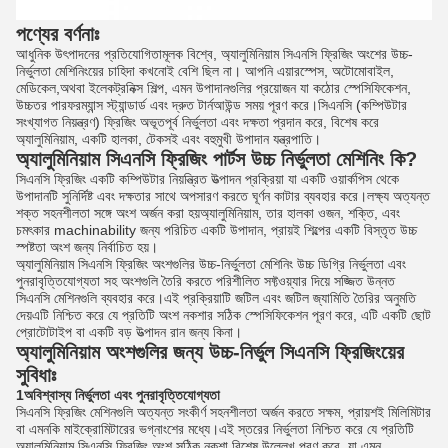
পণ্যের বর্ণনাঃ
আধুনিক উৎপাদনের প্রতিযোগিতামূলক বিশ্বে, অ্যালুমিনিয়াম সিএনসি ফ্রিজিং অংশের উচ্চ-
নির্ভুলতা মেশিনিংয়ের চাহিদা কখনোই বেশি ছিল না। আপনি এয়ারস্পেস, অটোমোবাইল,
মেডিকেল,অথবা ইলেকট্রনিক্স শিল্প, এমন উপাদানগুলির প্রয়োজন যা কঠোর স্পেসিফিকেশন,
উচ্চতর পারফরম্যান্স স্ট্যান্ডার্ড এবং দ্রুত টার্নআউন্ড সময় পূরণ করে।সিএনসি (কম্পিউটার
সংখ্যাগত নিয়ন্ত্রণ) ফ্রিজিং অভূতপূর্ব নির্ভুলতা এবং দক্ষতা প্রদান করে, বিশেষ করে
অ্যালুমিনিয়াম, একটি হালকা, টেকসই এবং বহুমুখী উপাদান যন্ত্রপাতি।
অ্যালুমিনিয়াম সিএনসি ফ্রিজিং পার্টস উচ্চ নির্ভুলতা মেশিনিং কি?
সিএনসি ফ্রিজিং একটি কম্পিউটার নিয়ন্ত্রিত উত্পাদন প্রক্রিয়া যা একটি ওয়ার্কপিস থেকে
উপাদানটি সুনির্দিষ্ট এবং দক্ষতার সাথে অপসারণ করতে ঘূর্ণন কাটার ব্যবহার করে।লক্ষ্য অত্যন্ত
শক্ত সহনশীলতা সঙ্গে অংশ অর্জন করা হয়অ্যালুমিনিয়াম, তার হালকা ওজন, শক্তি, এবং
চমৎকার machinability জন্য পরিচিত একটি উপাদান, প্রায়ই শিল্পের একটি বিস্তৃত উচ্চ
স্পষ্টতা অংশ জন্য নির্বাচিত হয়।
অ্যালুমিনিয়াম সিএনসি ফ্রিজিং অংশগুলির উচ্চ-নির্ভুলতা মেশিনিং উচ্চ ডিগ্রি নির্ভুলতা এবং
পুনরাবৃত্তিযোগ্যতা সহ অংশগুলি তৈরি করতে পরিশীলিত সফ্টওয়্যার দিয়ে সজ্জিত উন্নত
সিএনসি মেশিনগুলি ব্যবহার করে।এই প্রক্রিয়াটি জটিল এবং জটিল জ্যামিতি তৈরির অনুমতি
দেয়এটি নিশ্চিত করে যে প্রতিটি অংশ নকশার সঠিক স্পেসিফিকেশন পূরণ করে, এটি একটি ছোট
প্রোটোটাইপ বা একটি বড় উত্পাদন রান জন্য কিনা।
অ্যালুমিনিয়াম অংশগুলির জন্য উচ্চ-নির্ভুল সিএনসি ফ্রিজিংয়ের
সুবিধাঃ
1অবিশ্বাস্য নির্ভুলতা এবং পুনরাবৃত্তিযোগ্যতা
সিএনসি ফ্রিজিং মেশিনগুলি অত্যন্ত সংকীর্ণ সহনশীলতা অর্জন করতে সক্ষম, প্রায়শই মিলিমিটার
বা এমনকি মাইক্রোমিটারের ভগ্নাংশের মধ্যে।এই স্তরের নির্ভুলতা নিশ্চিত করে যে প্রতিটি
অ্যালুমিনিয়াম সিএনসি ফ্রিজিং অংশ সঠিক নকশা বিশেষ উল্লেখ পূরণ করে, যা এমন