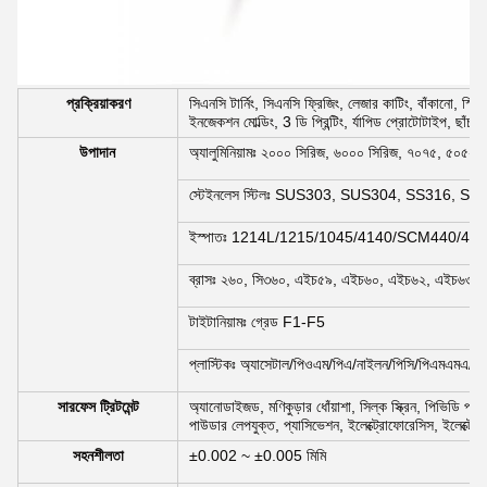
প্রক্রিয়াকরণ
সিএনসি টার্নিং, সিএনসি ফ্রিজিং, লেজার কাটিং, বাঁকানো, স্পিনি
ইনজেকশন মোল্ডিং, 3 ডি প্রিন্টিং, র্যাপিড প্রোটোটাইপ, ছাঁচ 
উপাদান
অ্যালুমিনিয়ামঃ ২০০০ সিরিজ, ৬০০০ সিরিজ, ৭০৭৫, ৫০৫২ ই
স্টেইনলেস স্টিলঃ SUS303, SUS304, SS316, SS3
ইস্পাতঃ 1214L/1215/1045/4140/SCM440/40Cr
ব্রাসঃ ২৬০, সি৩৬০, এইচ৫৯, এইচ৬০, এইচ৬২, এইচ৬৩, এই
টাইটানিয়ামঃ গ্রেড F1-F5
প্লাস্টিকঃ অ্যাসেটাল/পিওএম/পিএ/নাইলন/পিসি/পিএমএমএ/প
সারফেস ট্রিটমেন্ট
অ্যানোডাইজড, মণিকুড়ার ধোঁয়াশা, সিল্ক স্ক্রিন, পিভিডি প্লাট
পাউডার লেপযুক্ত, প্যাসিভেশন, ইলেক্ট্রোফোরেসিস, ইলেক্ট্রো
সহনশীলতা
±0.002 ~ ±0.005 মিমি