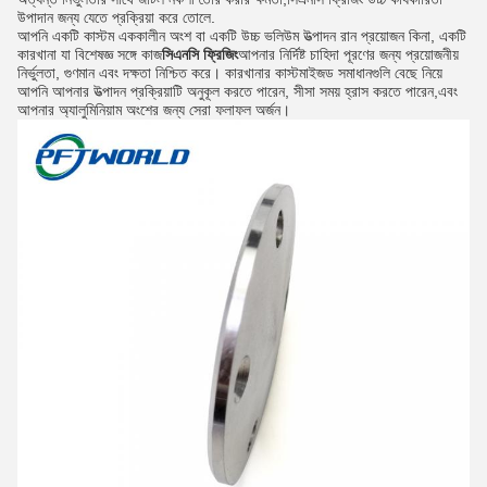
উপাদান জন্য যেতে প্রক্রিয়া করে তোলে.
আপনি একটি কাস্টম এককালীন অংশ বা একটি উচ্চ ভলিউম উত্পাদন রান প্রয়োজন কিনা, একটি
কারখানা যা বিশেষজ্ঞ সঙ্গে কাজ
সিএনসি ফ্রিজিং
আপনার নির্দিষ্ট চাহিদা পূরণের জন্য প্রয়োজনীয়
নির্ভুলতা, গুণমান এবং দক্ষতা নিশ্চিত করে। কারখানার কাস্টমাইজড সমাধানগুলি বেছে নিয়ে
আপনি আপনার উত্পাদন প্রক্রিয়াটি অনুকূল করতে পারেন, সীসা সময় হ্রাস করতে পারেন,এবং
আপনার অ্যালুমিনিয়াম অংশের জন্য সেরা ফলাফল অর্জন।