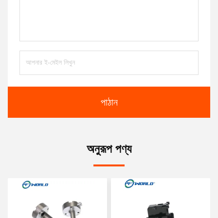
পাঠান
অনুরূপ পণ্য