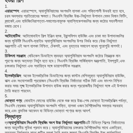
হওয়া শিল্প
এয়ারস্পেস
: এয়ারস্পেসে, অ্যালুমিনিয়ামের অংশগুলি হালকা এবং শক্তিশালী উভয়ই হতে হবে,
চরম অবস্থার প্রতিরোধের ক্ষমতা। সিএনসি ফ্রিজিং উচ্চ-নির্ভুলতা উপাদান যেমন বিমান ফিটিং,
ব্র্যাকেট,এবং হাউজিংনিরাপত্তা-সমালোচনামূলক অ্যাপ্লিকেশনগুলির জন্য কঠোর সহনশীলতা
বজায় রেখে।
অটোমোটিভ
: অটোমোবাইল শিল্প ইঞ্জিন ব্লক, ট্রান্সমিশন হাউজিং এবং চাকা মত উপাদানগুলির
জন্য সুনির্দিষ্ট সিএনসি-ফ্রাইড অ্যালুমিনিয়াম অংশগুলির উপর নির্ভর করে।উচ্চ নির্ভুলতা
যন্ত্রপাতি এই অংশ হালকা নিশ্চিত, টেকসই, এবং বৃহত্তর সমাবেশ মধ্যে পুরোপুরি মাপসই।
চিকিৎসা সরঞ্জাম
: মেডিকেল ডিভাইসে ব্যবহৃত অ্যালুমিনিয়াম অংশগুলি কঠোর নিয়ন্ত্রক মান
পূরণের জন্য অত্যন্ত নির্ভুল হতে হবে। সিএনসি ফ্রিজিং সার্জিক্যাল যন্ত্রপাতি, ইমপ্লান্ট,এবং
চমৎকার নির্ভুলতা এবং স্থায়িত্ব সঙ্গে ডায়াগনস্টিক সরঞ্জাম.
ইলেকট্রনিক্স
: অনেক ইলেকট্রনিক ডিভাইসের জন্য কাস্টম মেশিনযুক্ত অ্যালুমিনিয়াম হাউজিং,
বাক্স এবং সংযোগকারী প্রয়োজন।সিএনসি ফ্রিজিং নির্মাতারা সঠিক ফিট এবং ফাংশন নিশ্চিত
করার সময় সূক্ষ্ম ইলেকট্রনিক উপাদান হাউজ করার জন্য প্রয়োজনীয় নির্ভুলতা সঙ্গে এই উপাদান
তৈরি করতে পারবেন.
ভোক্তা পণ্য
: মোবাইল ফোনের হাউজিং থেকে শুরু করে উচ্চ-শেষ ভোক্তা ইলেকট্রনিক্স পর্যন্ত,
সিএনসি ফ্রেজড অ্যালুমিনিয়াম অংশগুলি শক্তি, হালকা ওজন বৈশিষ্ট্যগুলির সমন্বয় সরবরাহ
করে,এবং নান্দনিক আবেদন যা বিভিন্ন ভোক্তা পণ্যের জন্য আদর্শ.
সিদ্ধান্ত
দ্য
অ্যালুমিনিয়াম সিএনসি ফ্রিজিং অংশ উচ্চ নির্ভুলতা যন্ত্রপাতি
এটি বিভিন্ন শিল্পের নির্মাতাদের
জন্য অতুলনীয় সুবিধা প্রদান করে। অ্যালুমিনিয়ামের চমৎকার বৈশিষ্ট্যগুলির সাথে একত্রিত,
অত্যন্ত নির্ভুলতার সাথে জটিল নকশা তৈরি করার ক্ষমতা,সিএনসি ফ্রিজিং উচ্চ কার্যকারিতা