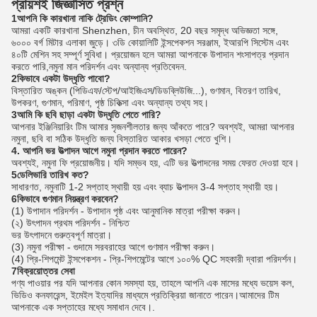
প্রায়শই জিজ্ঞাসিত প্রশ্ন
1আপনি কি কারখানা নাকি ট্রেডিং কোম্পানি?
আমরা একটি কারখানা Shenzhen, চীন অবস্থিত, 20 বছর সমৃদ্ধ অভিজ্ঞতা সঙ্গে,
৬০০০ বর্গ মিটার এলাকা জুড়ে। ৩ডি কোয়ালিটি ইন্সপেকশন সরঞ্জাম, ইআরপি সিস্টেম এবং
৪০টি মেশিন সহ সম্পূর্ণ সুবিধা। প্রয়োজন হলে আমরা আপনাকে উপাদান শংসাপত্র প্রদান
করতে পারি,নমুনা মান পরিদর্শন এবং অন্যান্য প্রতিবেদন.
2কিভাবে একটা উদ্ধৃতি পাবো?
বিস্তারিত অঙ্কন (পিডিএফ/স্টেপ/আইজিএস/ডিডব্লিউজি...), গুণমান, বিতরণ তারিখ,
উপকরণ, গুণমান, পরিমাণ, পৃষ্ঠ চিকিত্সা এবং অন্যান্য তথ্য সহ।
3আমি কি ছবি ছাড়া একটা উদ্ধৃতি পেতে পারি?
আপনার ইঞ্জিনিয়ারিং টিম আমার সৃজনশীলতার জন্য আঁকতে পারে? অবশ্যই, আমরা আপনার
নমুনা, ছবি বা সঠিক উদ্ধৃতি জন্য বিস্তারিত আকার খসড়া পেতে খুশি।
4. আপনি ভর উত্পাদন আগে নমুনা প্রদান করতে পারেন?
অবশ্যই, নমুনা ফি প্রয়োজনীয়। যদি সম্ভব হয়, এটি ভর উত্পাদনের সময় ফেরত দেওয়া হবে।
5ডেলিভারি তারিখ কত?
সাধারণত, নমুনাটি 1-2 সপ্তাহ স্থায়ী হয় এবং ব্যাচ উত্পাদন 3-4 সপ্তাহ স্থায়ী হয়।
6কিভাবে গুণমান নিয়ন্ত্রণ করবেন?
(1) উপাদান পরিদর্শন - উপাদান পৃষ্ঠ এবং আনুমানিক মাত্রা পরীক্ষা করুন।
(২) উৎপাদন প্রথম পরিদর্শন - নিশ্চিত
ভর উৎপাদনে গুরুত্বপূর্ণ মাত্রা।
(3) নমুনা পরীক্ষা - গুদামে সরবরাহের আগে গুণমান পরীক্ষা করুন।
(4) প্রি-শিপমেন্ট ইন্সপেকশন - প্রি-শিপমেন্টের আগে ১০০% QC সহকারী দ্বারা পরিদর্শন।
7বিক্রয়োত্তর সেবা
পণ্য পাওয়ার পর যদি আপনার কোন সমস্যা হয়, তাহলে আপনি এক মাসের মধ্যে ভয়েস কল,
ভিডিও কনফারেন্স, ইমেইল ইত্যাদির মাধ্যমে প্রতিক্রিয়া জানাতে পারেন।আমাদের টিম
আপনাকে এক সপ্তাহের মধ্যে সমাধান দেবে।.