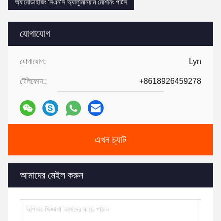
অ্যানোডাইজিং সিএনসি অ্যালুমিনিয়াম মেশিনিং পার্টস
যোগাযোগ
যোগাযোগ:
Lyn
টেলিফোন::
+8618926459278
এখন চ্যাট
আমাদের মেইল করুন