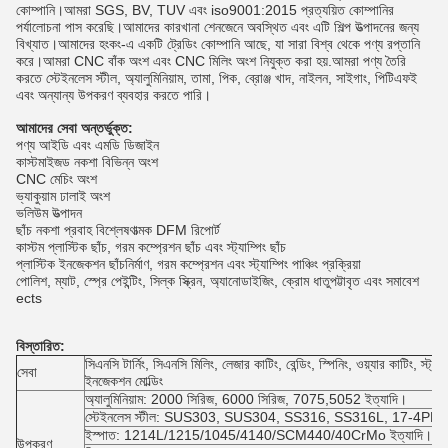
কোম্পানি।আমরা SGS, BV, TUV এবং iso9001:2015 প্রত্যয়িত কোম্পানির
পর্যালোচনা পাস করেছি।
আমাদের কারখানা শেনজেনে অবস্থিত এবং এটি শিল্প উত্পাদনের জন্য
বিখ্যাত।আমাদের হংকং-এ একটি ট্রেডিং কোম্পানি আছে, যা সারা বিশ্ব থেকে পণ্য রপ্তানি
করে।
আমরা CNC বাঁক অংশ এবং CNC মিলিং অংশ নিযুক্ত করা হয়.আমরা পণ্য তৈরি
করতে স্টেইনলেস স্টীল, অ্যালুমিনিয়াম, তামা, পিক, ব্রোঞ্জ খাদ, নাইলন, সাইগাং, পিটিএফই
এবং অন্যান্য উপকরণ ব্যবহার করতে পারি।
আমাদের সেবা অন্তর্ভুক্ত:
পণ্য আইডি এবং এমডি ডিজাইন
কাস্টমাইজড নকশা বিভিন্ন অংশ
CNC মেচিং অংশ
ভ্যাকুয়াম ঢালাই অংশ
ভলিউম উত্পাদন
ছাঁচ নকশা প্রবাহ বিশ্লেষণাত্মক DFM রিপোর্ট
কাস্টম প্লাস্টিক ছাঁচ, গরম কম্প্রেশন ছাঁচ এবং স্ট্যাম্পিং ছাঁচ
প্লাস্টিক ইনজেকশন ছাঁচনির্মাণ, গরম কম্প্রেশন এবং স্ট্যাম্পিং পাঞ্চিং প্রক্রিয়া
পোলিশ, ম্যাট, স্প্রে পেইন্টিং, সিল্ক স্ক্রিন, অ্যানোডাইজিং, ক্রোম ধাতুপট্টাবৃত এবং সমাবেশ
ects
বিস্তারিত:
সিএনসি টার্নিং, সিএনসি মিলিং, লেজার কাটিং, বেন্ডিং, স্পিনিং, ওয়্যার কাটিং, স্ট্
সেবা
ইনজেকশন মোল্ডিং
অ্যালুমিনিয়াম: 2000 সিরিজ, 6000 সিরিজ, 7075,5052 ইত্যাদি।
স্টেইনলেস স্টীল: SUS303, SUS304, SS316, SS316L, 17-4PH ইত
ইস্পাত: 1214L/1215/1045/4140/SCM440/40CrMo ইত্যাদি।
উপকরণ