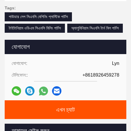
Tags:
পাউডার লেপ সিএনসি মেশিনিং প্লাস্টিক পার্টস
টাইটানিয়াম ওডিএম সিএনসি মিলিং পার্টস
অ্যালুমিনিয়াম সিএনসি টার্ন মিল পার্টস
যোগাযোগ
যোগাযোগ:
Lyn
টেলিফোন::
+8618926459278
এখন চ্যাট
আমাদের মেইল করুন