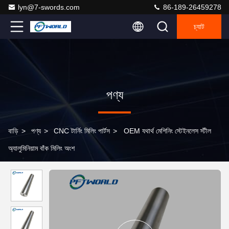
lyn@7-swords.com
86-189-26459278
চ্যাট
পণ্য
বাড়ি
>
পণ্য
>
CNC টার্নিং মিলিং পার্টস
>
OEM যথার্থ মেশিনিং স্টেইনলেস স্টীল
অ্যালুমিনিয়াম বাঁক মিলিং অংশ