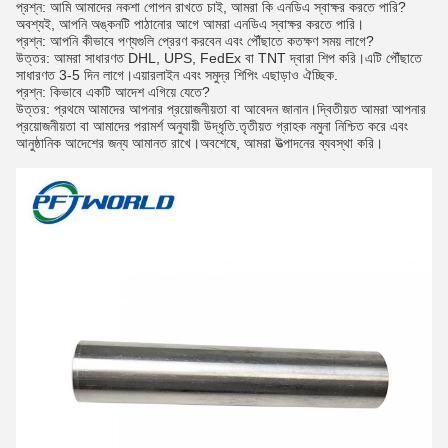
প্রশ্ন: আমি আমাদের নকশা গোপন রাখতে চাই, আমরা কি এনডিএ স্বাক্ষর করতে পারি?
অবশ্যই, আপনি অঙ্কনটি পাঠানোর আগে আমরা এনডিএ স্বাক্ষর করতে পারি।
প্রশ্ন: আপনি কীভাবে পণ্যগুলি প্রেরণ করবেন এবং পৌঁছাতে কতক্ষণ সময় লাগে?
উত্তর: আমরা সাধারণত DHL, UPS, FedEx বা TNT দ্বারা শিপ করি।এটি পৌঁছাতে
সাধারণত 3-5 দিন লাগে।এয়ারলাইন এবং সমুদ্র শিপিং এছাড়াও ঐচ্ছিক.
প্রশ্ন: কিভাবে একটি আদেশ এগিয়ে যেতে?
উত্তর: প্রথমে আমাদের আপনার প্রয়োজনীয়তা বা আবেদন জানান।দ্বিতীয়ত আমরা আপনার
প্রয়োজনীয়তা বা আমাদের পরামর্শ অনুযায়ী উদ্ধৃতি.তৃতীয়ত গ্রাহক নমুনা নিশ্চিত করে এবং
আনুষ্ঠানিক আদেশের জন্য আমানত রাখে।অবশেষে, আমরা উত্পাদনের ব্যবস্থা করি।