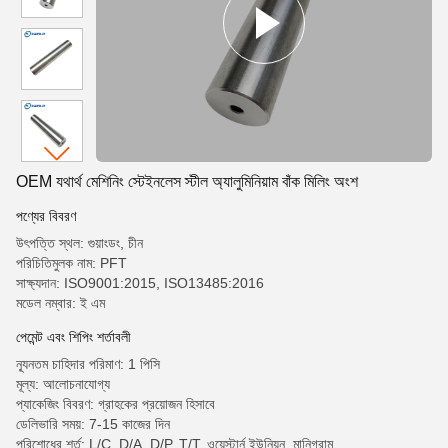
OEM যথার্থ মেশিনিং স্টেইনলেস স্টীল অ্যালুমিনিয়াম বাঁক মিলিং অংশ
পণ্যের বিবরণ
উৎপত্তি স্থল: গুয়াংডং, চীন
পরিচিতিমুলক নাম: PFT
সাক্ষ্যদান: ISO9001:2015, ISO13485:2016
মডেল নম্বার: ই এম
পেমেন্ট এবং শিপিং শর্তাবলী
ন্যূনতম চাহিদার পরিমাণ: 1 পিসি
মূল্য: আলোচনাযোগ্য
প্যাকেজিং বিবরণ: গ্রাহকের প্রয়োজন হিসাবে
ডেলিভারি সময়: 7-15 কাজের দিন
পরিশোধের শর্ত: L/C, D/A, D/P, T/T, ওয়েস্টার্ন ইউনিয়ন, মানিগ্রাম