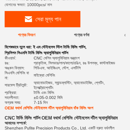
যোগানের ক্ষমতা: 10000pcs/ মাস
সেরা মূল্য পান
পণ্যের বিবরণ
পণ্যের বর্ণনা
রেটি
বিশেষভাবে তুলে ধরা:
ই এম স্টেইনলেস স্টিল টার্নিং মিলিং পার্টস
,
প্রিসিশন সিএনসি টার্নিং মিলিং অ্যালুমিনিয়াম পার্টস
কীওয়ার্ড:
CNC মেশিন অ্যালুমিনিয়াম যন্ত্রাংশ
রঙ:
প্রাকৃতিক, সিলভার/লাল/কালো/রঙিন, রঙ উপলব্ধ, কাস্টমাইজড
অঙ্কন বিন্যাস:
পিডিএফ, আইজিএস, স্টেপ, এসটিপি
সিএনসি মেশিনিং বা
মাইক্রো মেশিনিং
না:
অ্যানোডাইজড, স্যান্ডব্লাস্টিং, অ্যানোডাইজিং, প্লেটিং,
সারফেস ট্রিটমেন্ট:
ইলেক্ট্রোপ্লেটিং
প্রক্রিয়া:
টার্নিং এবং মিলিং
সহনশীলতা:
±0.05-0.002 মিমি
অগ্রজ সময়:
7-15 দিন
OEM যথার্থ মেশিনিং স্টেইনলেস স্টীল অ্যালুমিনিয়াম বাঁক মিলিং অংশ
CNC টার্নিং মিলিং পার্টস OEM যথার্থ মেশিনিং স্টেইনলেস স্টীল অ্যালুমিনিয়াম
আমাদের সম্পর্কে:
Shenzhen Pufite Precision Products Co., Ltd. একটি দ্রুত বর্ধনশীল