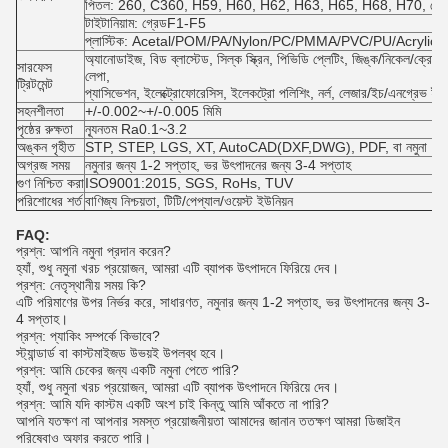
পিতল: 260, C360, H59, H60, H62, H63, H65, H68, H70, ব্রোঞ্জ
টাইটানিয়াম: গ্রেডF1-F5
প্লাস্টিক: Acetal/POM/PA/Nylon/PC/PMMA/PVC/PU/Acrylic/
অ্যানোডাইজ, বিড ব্লাস্টেড, সিল্ক স্ক্রিন, পিভিডি প্লেটিং, জিঙ্ক/নিকেল/ক্রোম/টা
সারফেস
লেপা,
ট্রিটমেন্ট
প্যাসিভেশন, ইলেক্ট্রোফোরেসিস, ইলেকট্রো পলিশিং, নর্ল, লেজার/ইচ/এনগ্রেভ ইত
সহনশীলতা
+/-0.002~+/-0.005 মিমি
পৃষ্ঠের রুক্ষতা
ন্যূনতম Ra0.1~3.2
অঙ্কন গৃহীত
STP, STEP, LGS, XT, AutoCAD(DXF,DWG), PDF, বা নমুনা
অগ্রজ সময়
নমুনার জন্য 1-2 সপ্তাহ, ভর উৎপাদনের জন্য 3-4 সপ্তাহ
গুণ নিশ্চিত করা
ISO9001:2015, SGS, RoHs, TUV
পরিশোধের শর্ত
বাণিজ্য নিশ্চয়তা, টিটি/পেপ্যাল/ওয়েস্ট ইউনিয়ন
FAQ:
প্রশ্ন: আপনি নমুনা প্রদান করেন?
হ্যাঁ, শুধু নমুনা খরচ প্রয়োজন, আমরা এটি ব্যাপক উৎপাদনে ফিরিয়ে দেব।
প্রশ্ন: নেতৃস্থানীয় সময় কি?
এটি পরিমাণের উপর নির্ভর করে, সাধারণত, নমুনার জন্য 1-2 সপ্তাহ, ভর উৎপাদনের জন্য 3-
4 সপ্তাহ।
প্রশ্ন: প্যাকিং সম্পর্কে কিভাবে?
স্ট্যান্ডার্ড বা কাস্টমাইজড উভয়ই উপলব্ধ হবে।
প্রশ্ন: আমি চেকের জন্য একটি নমুনা পেতে পারি?
হ্যাঁ, শুধু নমুনা খরচ প্রয়োজন, আমরা এটি ব্যাপক উৎপাদনে ফিরিয়ে দেব।
প্রশ্ন: আমি যদি কাস্টম একটি অংশ চাই কিন্তু আমি আঁকতে না পারি?
আপনি যতক্ষণ না আপনার সমস্ত প্রয়োজনীয়তা আমাদের জানান ততক্ষণ আমরা ডিজাইন
পরিষেবাও অফার করতে পারি।