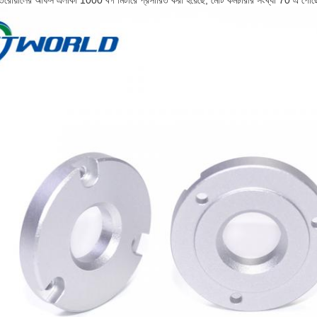
য়ালের অফিস এলাকা 1000 বর্গ মিটারে প্রসারিত করা হয়েছে, মোট কর্মচারীর সংখ্যা 70 এ পৌঁছেছে