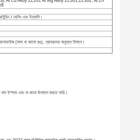
y, Al Cu Alloy ZL201 Al Mg Alloy ZL301,ZL302, Al Zn
য়ী
 গ্রাইন্ডিং / হোনিং এবং ইত্যাদি।
ং, অ্যানোডাইজ (সাদা বা কালো রঙ), গ্রাহকদের অনুরোধ হিসাবে।
িশেষ খাদ ইস্পাত এবং অ ধাতব উপাদান করতে পারি।