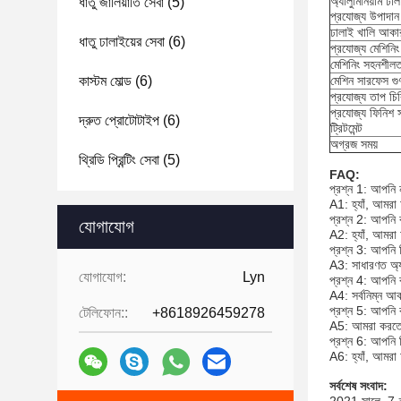
অ্যালুমিনিয়াম ঢা
ধাতু জালিয়াতি সেবা
(5)
প্রযোজ্য উপাদান
ঢালাই খালি আকার
ধাতু ঢালাইয়ের সেবা
(6)
প্রযোজ্য মেশিনিং 
মেশিনিং সহনশীলত
কাস্টম মোল্ড
(6)
মেশিন সারফেস গু
প্রযোজ্য তাপ চিকি
প্রযোজ্য ফিনিশ 
দ্রুত প্রোটোটাইপ
(6)
ট্রিটমেন্ট
অগ্রজ সময়
থ্রিডি প্রিন্টিং সেবা
(5)
FAQ:
প্রশ্ন 1: আপনি 
A1: হ্যাঁ, আমরা 
প্রশ্ন 2: আপনি 
যোগাযোগ
A2: হ্যাঁ, আমরা
প্রশ্ন 3: আপনি 
A3: সাধারণত অ্যা
যোগাযোগ:
Lyn
প্রশ্ন 4: আপনি
A4: সর্বনিম্ন 
প্রশ্ন 5: আপনি 
টেলিফোন::
+8618926459278
A5: আমরা করতে
প্রশ্ন 6: আপনি 
A6: হ্যাঁ, আমরা
সর্বশেষ সংবাদ: