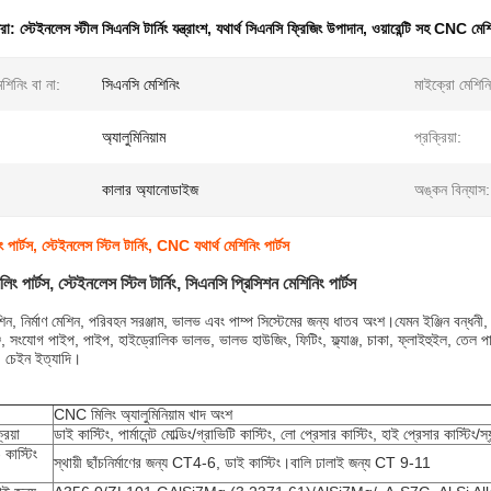
ধরা:
স্টেইনলেস স্টীল সিএনসি টার্নিং যন্ত্রাংশ
,
যথার্থ সিএনসি ফ্রিজিং উপাদান
,
ওয়ারেন্টি সহ CNC মেশ
শিনিং বা না:
সিএনসি মেশিনিং
মাইক্রো মেশিনি
অ্যালুমিনিয়াম
প্রক্রিয়া:
:
কালার অ্যানোডাইজ
অঙ্কন বিন্যাস:
 পার্টস, স্টেইনলেস স্টিল টার্নিং, CNC যথার্থ মেশিনিং পার্টস
িলিং পার্টস, স্টেইনলেস স্টিল টার্নিং, সিএনসি প্রিসিশন মেশিনিং পার্টস
িন, নির্মাণ মেশিন, পরিবহন সরঞ্জাম, ভালভ এবং পাম্প সিস্টেমের জন্য ধাতব অংশ।যেমন ইঞ্জিন বন্ধনী, ট্
্যাঞ্জ, সংযোগ পাইপ, পাইপ, হাইড্রোলিক ভালভ, ভালভ হাউজিং, ফিটিং, ফ্ল্যাঞ্জ, চাকা, ফ্লাইহুইল, তেল পাম্প 
ট, চেইন ইত্যাদি।
CNC মিলিং অ্যালুমিনিয়াম খাদ অংশ
রিয়া
ডাই কাস্টিং, পার্মানেন্ট মোল্ডিং/গ্রাভিটি কাস্টিং, লো প্রেসার কাস্টিং, হাই প্রেসার কাস্টিং/স্
কাস্টিং
স্থায়ী ছাঁচনির্মাণের জন্য CT4-6, ডাই কাস্টিং।বালি ঢালাই জন্য CT 9-11