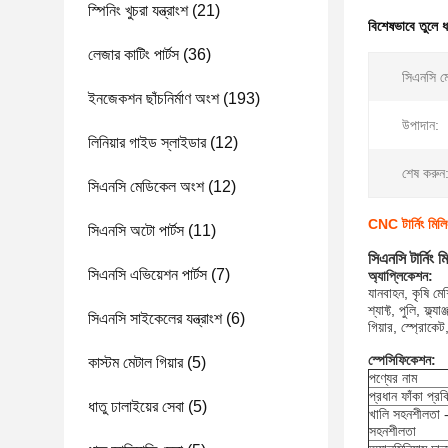
স্পিনিং খুচরা যন্ত্রাংশ
(21)
বিশেষভাবে তুলে 
লেজার কাটিং পার্টস
(36)
সিএনসি মে
ইনজেকশন ছাঁচনির্মাণ অংশ
(193)
উপাদান:
লিনিয়ার গাইড স্লাইডার
(12)
শেষ করুন
সিএনসি মেডিকেল অংশ
(12)
CNC টার্নিং মিলিং
সিএনসি অটো পার্টস
(11)
সিএনসি টার্নিং ম
সিএনসি এভিয়েশন পার্টস
(7)
অ্যাপ্লিকেশন:
যানবাহন, কৃষি মেশ
শ্যাফ্ট, পুলি, ফ্ল
সিএনসি সাইকেলের যন্ত্রাংশ
(6)
গিয়ার, স্প্রোকে
স্পেসিফিকেশন:
কাস্টম মেটাল গিয়ার
(5)
পণ্যের নাম
প্রধান ফাঁকা প্রক্
ধাতু ঢালাইয়ের সেবা
(5)
খালি সহনশীলতা - 
সহনশীলতা