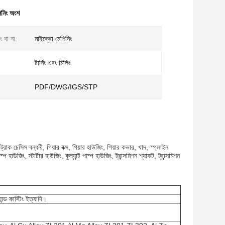
িনিং অংশ
ং বা না:
মাইক্রো মেশিনিং
টার্নিং এবং মিলিং
PDF/DWG/IGS/STP
রাক চেসিস বন্ধনী, গিয়ার বক্স, গিয়ার হাউজিং, গিয়ার কভার, খাদ, স্প্লাইন
হাউজিং, স্টার্টার হাউজিং, কুল্যান্ট পাম্প হাউজিং, ট্রান্সমিশন শ্যাফট, ট্রান্সমিশন
যান্ড কাস্টিং ইত্যাদি।