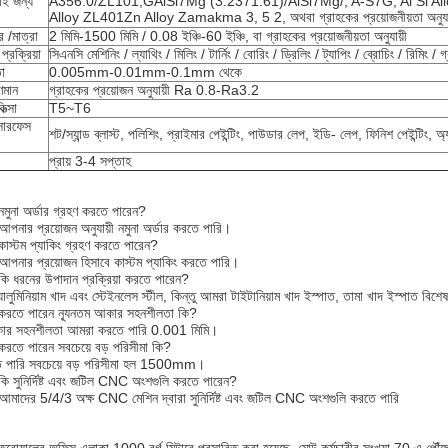
লাই জন্য
A356.0/ZL101,GAlSi7Mg (3.2371.61)/AlSi7Mg/, A-S7G, Al Si Allo
Alloy ZL401Zn Alloy Zamakma 3, 5 2, অথবা গ্রাহকের প্রয়োজনীয়তা অনুযা
 /মাত্রা
2 মিমি-1500 মিমি / 0.08 ইঞ্চি-60 ইঞ্চি, বা গ্রাহকের প্রয়োজনীয়তা অনুযায়ী
প্রক্রিয়া
সিএনসি মেশিনিং / ল্যাথিং / মিলিং / টার্নিং / বোরিং / ড্রিলিং / ট্যাপিং / ব্রোচিং / রিমিং /
া
0.005mm-0.01mm-0.1mm থেকে
ণমান
গ্রাহকের প্রয়োজন অনুযায়ী Ra 0.8-Ra3.2
ত্সা
T5~T6
সারফেস
শট/স্যান্ড ব্লাস্ট, পলিশিং, প্রাইমার পেইন্টিং, পাউডার লেপ, ইডি- লেপ, ফিনিশ পেইন্টি
প্রায় 3-4 সপ্তাহ
নমুনা অর্ডার গ্রহণ করতে পারেন?
আপনার প্রয়োজন অনুযায়ী নমুনা অর্ডার করতে পারি।
কাস্টম প্যাকিং গ্রহণ করতে পারেন?
 আপনার প্রয়োজন হিসাবে কাস্টম প্যাকিং করতে পারি।
কি ধরনের উপাদান প্রক্রিয়া করতে পারেন?
লুমিনিয়াম খাদ এবং স্টেইনলেস স্টীল, কিন্তু আমরা টাইটানিয়াম খাদ ইস্পাত, তামা খাদ ইস্পাত ব
 করতে পারেন ন্যূনতম আকার সহনশীলতা কি?
আকার সহনশীলতা আমরা করতে পারি 0.001 মিমি।
করতে পারেন সবচেয়ে বড় পরিসীমা কি?
 পারি সবচেয়ে বড় পরিসীমা হল 1500mm।
কি সুনির্দিষ্ট এবং জটিল CNC অংশগুলি করতে পারেন?
 আমাদের 5/4/3 অক্ষ CNC মেশিন দ্বারা সুনির্দিষ্ট এবং জটিল CNC অংশগুলি করতে পারি