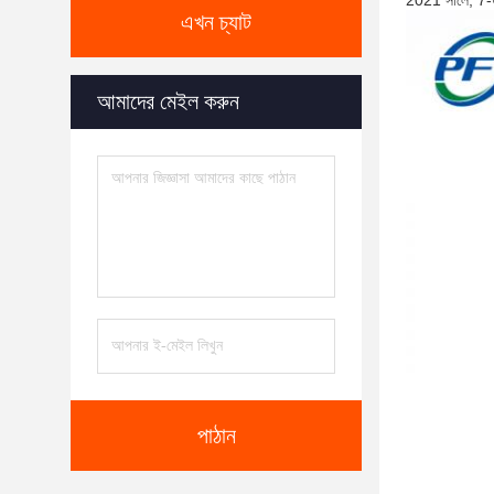
2021 সালে, 7-তরো
এখন চ্যাট
আমাদের মেইল করুন
পাঠান