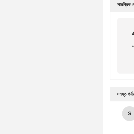
সামগ্রিক র
এ
সমস্ত পর্য
S