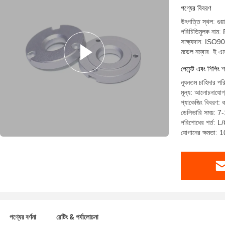
পণ্যের বিবরণ
উৎপত্তি স্থল: গুয়
পরিচিতিমুলক নাম
সাক্ষ্যদান: I
মডেল নম্বার: ই এ
পেমেন্ট এবং শিপিং শ
ন্যূনতম চাহিদার পর
মূল্য: আলোচনাযোগ
প্যাকেজিং বিবরণ: ক
ডেলিভারি সময়: 7
পরিশোধের শর্ত: L/C
যোগানের ক্ষমতা:
পণ্যের বর্ণনা
রেটিং & পর্যালোচনা