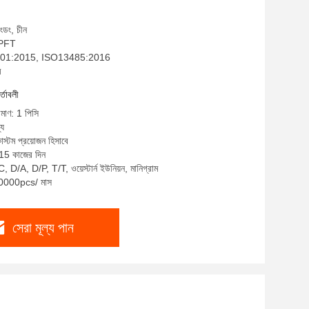
াংডং, চীন
: PFT
SO9001:2015, ISO13485:2016
ম
র্তাবলী
িমাণ: 1 পিসি
্য
াস্টম প্রয়োজন হিসাবে
-15 কাজের দিন
, D/A, D/P, T/T, ওয়েস্টার্ন ইউনিয়ন, মানিগ্রাম
 10000pcs/ মাস
সেরা মূল্য পান