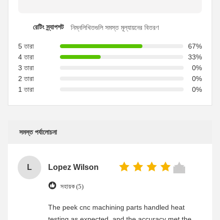
রেটিং স্ন্যাপশট
নিম্নলিখিতগুলি সমস্ত মূল্যায়নের বিতরণ
5 তারা
67%
4 তারা
33%
3 তারা
0%
2 তারা
0%
1 তারা
0%
সমস্ত পর্যালোচনা
L
Lopez Wilson
সহায়ক (5)
The peek cnc machining parts handled heat
testing as expected, and the accuracy met the