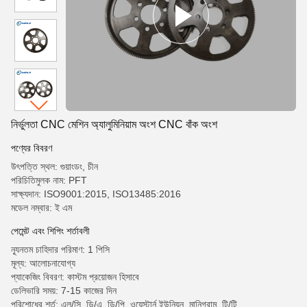
নির্ভুলতা CNC মেশিন অ্যালুমিনিয়াম অংশ CNC বাঁক অংশ
পণ্যের বিবরণ
উৎপত্তি স্থল: গুয়াংডং, চীন
পরিচিতিমুলক নাম: PFT
সাক্ষ্যদান: ISO9001:2015, ISO13485:2016
মডেল নম্বার: ই এম
পেমেন্ট এবং শিপিং শর্তাবলী
ন্যূনতম চাহিদার পরিমাণ: 1 পিসি
মূল্য: আলোচনাযোগ্য
প্যাকেজিং বিবরণ: কাস্টম প্রয়োজন হিসাবে
ডেলিভারি সময়: 7-15 কাজের দিন
পরিশোধের শর্ত: এল/সি, ডি/এ, ডি/পি, ওয়েস্টার্ন ইউনিয়ন, মানিগ্রাম, টি/টি