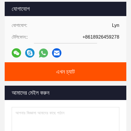
যোগাযোগ
যোগাযোগ:
Lyn
টেলিফোন::
+8618926459278
এখন চ্যাট
আমাদের মেইল করুন