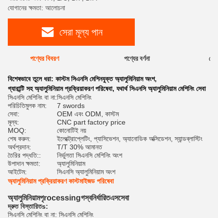
যোগানের ক্ষমতা: আলোচনা
সেরা মূল্য পান
পণ্যের বিবরণ
পণ্যের বর্ণনা
রেটি
বিশেষভাবে তুলে ধরা:
কাস্টম সিএনসি মেশিনযুক্ত অ্যালুমিনিয়াম অংশ
,
গ্যারান্টি সহ অ্যালুমিনিয়াম প্রক্রিয়াকরণ পরিষেবা
,
যথার্থ সিএনসি অ্যালুমিনিয়াম মেশিনিং সেবা
সিএনসি মেশিনিং বা না:
সিএনসি মেশিনিং
পরিচিতিমুলক নাম:
7 swords
সেবা:
OEM এবং ODM, কাস্টম
মূল্য:
CNC part factory price
MOQ:
কোনোটিই নয়
শেষ করুন:
ইলেক্ট্রোপ্লেটিং, প্যাসিভেশন, অ্যানোডিক অক্সিডেশন, স্যান্ডব্লাস্টিং
অর্থপ্রদান:
T/T 30% আমানত
তৈরির পদ্ধতি::
নির্ভুলতা সিএনসি মেশিনিং অংশ
উপাদান ক্ষমতা:
অ্যালুমিনিয়াম
আইটেম:
সিএনসি অ্যালুমিনিয়াম অংশ
অ্যালুমিনিয়াম প্রক্রিয়াকরণ কাস্টমাইজড পরিষেবা
অ্যালুমিনিয়াম
পৃ
rocessing
গ
স্বনির্ধারিত
এস
সেবা
দ্রুত বিস্তারিত
s:
সিএনসি মেশিনিং বা না: সিএনসি মেশিনিং