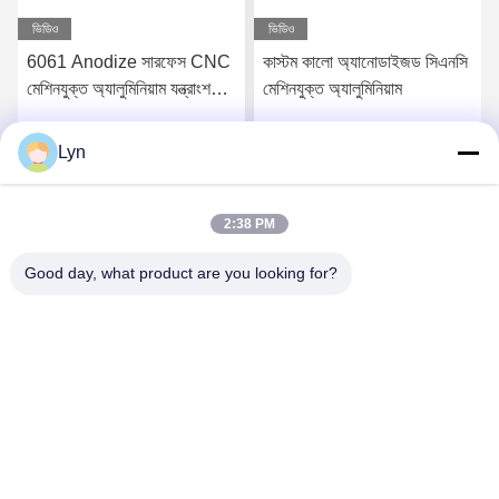
ভিডিও
ভিডিও
6061 Anodize সারফেস CNC
কাস্টম কালো অ্যানোডাইজড সিএনসি
মেশিনযুক্ত অ্যালুমিনিয়াম যন্ত্রাংশ
মেশিনযুক্ত অ্যালুমিনিয়াম
দ্রুত 3D মুদ্রিত পরিষেবা
Lyn
সেরা মূল্য পান
সেরা মূল্য পান
2:38 PM
Good day, what product are you looking for?
Shenzhen Perfect Precision Product Co., Ltd.
lyn@7-swords.com
86-189-26459278
বিল্ডিং 49, ফুমিন ইন্ডাস্ট্রিয়াল পার্ক, পিংহু গ্রাম, পিংহু শহর, লংগাং জেলা, শেনজেন
সিটি, গুয়াংডং প্রদেশ, চীন