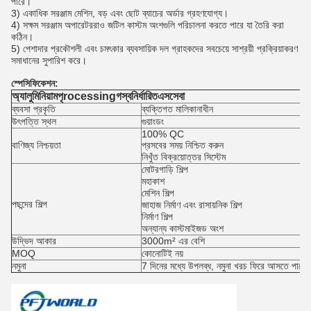
পারে।
3) একাধিক সরঞ্জাম মেশিন, বড় এবং ছোট ব্যাচের অর্ডার গ্রহণযোগ্য।
4) সক্ষম সরঞ্জাম অপারেটররাও জটিল কাস্টম অংশগুলি পরিচালনা করতে পারে যা তৈরি করা
কঠিন।
5) পেশাদার প্রকৌশলী এবং চমৎকার ব্যবসায়িক দল গ্রাহকদের সবচেয়ে সাশ্রয়ী প্রক্রিয়াকরণ
সমাধানের সুপারিশ করে।
স্পেসিফিকেশন:
অ্যালুমিনিয়াম
পৃ
rocessing
গ
স্বনির্ধারিত
এস
সেবা
ব্যবসা প্রকৃতি
ব্যক্তিগত মালিকানাধীন
উৎপত্তি স্থল
গুয়াংডং
100% QC
বাণিজ্য নিশ্চয়তা
প্রসবের সময় নিশ্চিত করুন
নিখুঁত বিক্রয়োত্তর সিস্টেম
মোটরগাড়ি শিল্প
মহাকাশ
মেশিন শিল্প
পছন্দের শিল্প
জাহাজ নির্মাণ এবং রাসায়নিক শিল্প
নির্মাণ শিল্প
অন্যান্য কাস্টমাইজড অংশ
উদ্ভিদ আকার
3000m² এর বেশি
MOQ
কোনোটিই নয়
নমুনা
7 দিনের মধ্যে উপলব্ধ, নমুনা খরচ ফিরে আসতে পারে