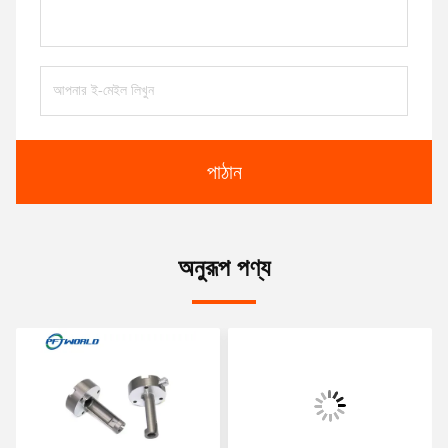
পাঠান
অনুরূপ পণ্য