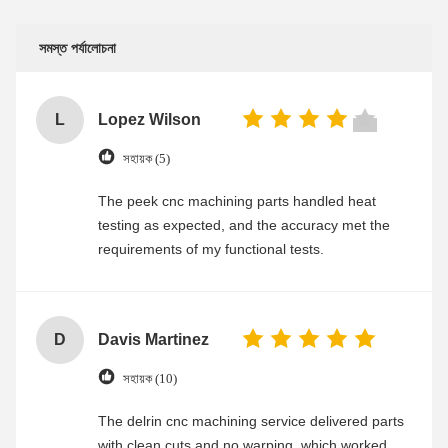
সমস্ত পর্যালোচনা
L
Lopez Wilson
সহায়ক (5)
The peek cnc machining parts handled heat
testing as expected, and the accuracy met the
requirements of my functional tests.
D
Davis Martinez
সহায়ক (10)
The delrin cnc machining service delivered parts
with clean cuts and no warping, which worked