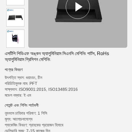
এসটিপি পিডিএফ অঙ্কন অ্যালুমিনিয়াম সিএনসি মেশিনিং পার্টস, RoHs
অ্যালুমিনিয়াম প্রিসিশন মেশিনিং
পণ্যের বিবরণ
উৎপত্তি স্থল: গুয়াংডং, চীন
পরিচিতিমুলক নাম: PFT
সাক্ষ্যদান: ISO9001:2015, ISO13485:2016
মডেল নম্বার: ই এম
পেমেন্ট এবং শিপিং শর্তাবলী
ন্যূনতম চাহিদার পরিমাণ: 1 পিসি
মূল্য: আলোচনাযোগ্য
প্যাকেজিং বিবরণ: গ্রাহকের প্রয়োজন হিসাবে
ডেলিভারি সময়: 7-15 কাজের দিন