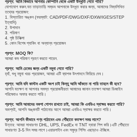
প্রশ্ন: আমি কিভাবে আপনার কোম্পানি থেকে একটি উদ্ধৃতি পেতে পারি?
যোগাযোগ করুন.যত তাড়াতাড়ি সম্ভব আপনাকে উদ্ধৃত করার জন্য, আমাদের নিম্নলিখিত
তথ্যের প্রয়োজন:
1. বিস্তারিত অঙ্কন (ফরম্যাট: CAD/PDF/DWG/DXF/DXW/IGES/STEP
ইত্যাদি)
2. উপাদান
3. পরিমাণ
4. পৃষ্ঠ চিকিত্সা
5. কোন বিশেষ প্যাকিং বা অন্যান্য প্রয়োজন
প্রশ্ন: MOQ কি?
আমরা কম পরিমাণ গ্রহণ করতে পারেন.
প্রশ্ন: আমি চেকের জন্য একটি নমুনা পেতে পারি?
হ্যাঁ, শুধু নমুনা খরচ প্রয়োজন, আমরা এটি ব্যাপক উৎপাদনে ফিরিয়ে দেব।
প্রশ্ন: আমি যদি কাস্টম একটি অংশ চাই কিন্তু আমি আঁকতে না পারি তাহলে কী হবে?
আপনি যতক্ষণ না আপনার সমস্ত প্রয়োজনীয়তা আমাদের জানান ততক্ষণ আমরা ডিজাইন
পরিষেবাও অফার করতে পারি।
প্রশ্ন: আমি আমাদের নকশা গোপন রাখতে চাই, আমরা কি এনডিএ স্বাক্ষর করতে পারি?
অবশ্যই, আপনি অঙ্কনটি পাঠানোর আগে আমরা এনডিএ স্বাক্ষর করতে পারি।
প্রশ্ন: আপনি কীভাবে পণ্য পাঠাবেন এবং পৌঁছাতে কতক্ষণ সময় লাগে?
উত্তর: আমরা সাধারণত DHL, UPS, FedEx বা TNT দ্বারা শিপ করি।এটি পৌঁছাতে
সাধারণত 3-5 দিন সময় লাগে।এয়ারলাইন এবং সমুদ্র শিপিং এছাড়াও ঐচ্ছিক.