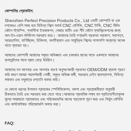
কোম্পানির প্রোফাইল:
Shenzhen Perfect Precision Products Co., Ltd একটি কোম্পানি যা এক
দশকেরও বেশি সময় ধরে বিভিন্ন শিল্পে যথার্থ CNC মেশিনিং, CNC টার্নিং, CNC মিলিং
মেটাল স্ট্যাম্পিং, প্লাস্টিক ইনজেকশন, লেজার কাটিং এবং শীট মেটাল ফ্যাব্রিকেশনের জন্য
অল-ইন-ওয়ান সলিউশন সরবরাহ করে। .আমাদের তৈরি পণ্যগুলি প্রধানত মহাকাশ, স্থাপত্য,
স্বয়ংচালিত, বাণিজ্যিক, চিকিৎসা, অপটিক্যাল এবং সামুদ্রিক শিল্পের পাশাপাশি অন্যান্য অনেক
খাতে ব্যবহৃত হয়।
আমাদের কোম্পানী আমাদের সমৃদ্ধ অভিজ্ঞতা এবং চমৎকার মানের সাথে একসাথে আমাদের
ক্লায়েন্টদের সাথে দ্রুত বেড়ে উঠছিল।
আমাদের দল আপনার এবং আপনার ধারণা অনুসরণকারী.প্রধানত OEM/ODM ব্যবসা গ্রহণ
করি কারণ আমরা পরামর্শকারী গোষ্ঠী, সমৃদ্ধ অভিজ্ঞ কর্মী, সরবরাহ চেইন ব্যবস্থাপনা, বিভিন্ন
সমাধান এবং শুধুমাত্র রপ্তানি অফার করি।
যে কোনো ধরনের উপাদান গ্রাহকের স্পেসিফিকেশন, নকশা এবং প্রয়োজনীয়তা অনুযায়ী
ঠিকভাবে তৈরি এবং সরবরাহ করা যেতে পারে।আমাদের প্রাথমিক লক্ষ্য হল প্রতিযোগীতামূলক
মূল্যে সময়মতো গ্রাহকদের এবং পরিষেবাগুলির মানের প্রত্যাশা পূরণ করা এবং নির্ভুল মেশিনিং
এবং কাস্টমাইজড পরিষেবাগুলি অফার করা।
FAQ: