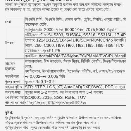
আমরা সম্পূর্ণরূপে গ্রাহকদের অঙ্কন অনুযায়ী উত্পাদন করা হবে.যদি আমাদের সমস্যার কারণে
মান মানসম্মত না হয়, তাহলে আমরা রিমেক বা ফেরত দেব তাতে কোনো সন্দেহ নেই।
সিএনসি টার্নিং, সিএনসি মিলিং, লেজার কাটিং, বেন্ডিং, স্পিনিং, ওয়্যার কাটিং, স্ট্
সেবা
ইনজেকশন মোল্ডিং
অ্যালুমিনিয়াম: 2000 সিরিজ, 6000 সিরিজ, 7075,5052 ইত্যাদি।
স্টেইনলেস স্টীল: SUS303, SUS304, SS316, SS316L, 17-4PH ইত
ইস্পাত: 1214L/1215/1045/4140/SCM440/40CrMo ইত্যাদি।
উপকরণ
পিতল: 260, C360, H59, H60, H62, H63, H65, H68, H70, ব্রোঞ্জ
টাইটানিয়াম: গ্রেডF1-F5
প্লাস্টিক: Acetal/POM/PA/Nylon/PC/PMMA/PVC/PU/Acrylic/
অ্যানোডাইজ, বিড ব্লাস্টেড, সিল্ক স্ক্রিন, পিভিডি প্লেটিং, জিঙ্ক/নিকেল/ক্রোম/টা
সারফেস
লেপা,
ট্রিটমেন্ট
প্যাসিভেশন, ইলেক্ট্রোফোরেসিস, ইলেকট্রো পলিশিং, নর্ল, লেজার/ইচ/এনগ্রেভ ইত
সহনশীলতা
+/-0.002~+/-0.005 মিমি
পৃষ্ঠের রুক্ষতা
ন্যূনতম Ra0.1~3.2
অঙ্কন গৃহীত
STP, STEP, LGS, XT, AutoCAD(DXF,DWG), PDF, বা নমুনা
অগ্রজ সময়
নমুনার জন্য 1-2 সপ্তাহ, ভর উৎপাদনের জন্য 3-4 সপ্তাহ
গুণ নিশ্চিত করা
ISO9001:2015, SGS, RoHs, TUV
পরিশোধের শর্ত
বাণিজ্য নিশ্চয়তা, টিটি/পেপ্যাল/ওয়েস্ট ইউনিয়ন
সুবিধা:
প্রযুক্তিগত উদ্ভাবন: অত্যন্ত কঠিন পণ্যগুলি ভালভাবে উত্পাদন করতে পারে এবং আমাদের
অভিজ্ঞ প্রকৌশলীদের পর্যালোচনার পরে কার্যকর সমাধান খুঁজে পেতে পারে।
প্রক্রিয়াকরণ গতি: দ্রুত ডেলিভারি গতি সময়নিষ্ঠ ডেলিভারি নিশ্চিত করতে.