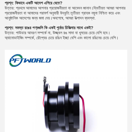
প্রশ্ন: কিভাবে একটি আদেশ এগিয়ে যেতে?
উত্তর: প্রথমে আমাদের আপনার প্রয়োজনীয়তা বা আবেদন জানান।দ্বিতীয়ত আমরা আপনার
প্রয়োজনীয়তা বা আমাদের পরামর্শ অনুযায়ী উদ্ধৃতি.তৃতীয়ত গ্রাহক নমুনা নিশ্চিত করে এবং
আনুষ্ঠানিক আদেশের জন্য জমা দেয়।অবশেষে, আমরা উত্পাদন ব্যবস্থা.
প্রশ্ন: সমস্ত রঙের পণ্যগুলি কি একই পৃষ্ঠের চিকিত্সার সাথে একই?
উত্তর: পাউডার আবরণ সম্পর্কে না, উজ্জ্বল রঙ সাদা বা ধূসরের চেয়ে বেশি হবে।
অ্যানোডাইজিং সম্পর্কে, রৌপ্যের চেয়ে রঙিন ইচ্ছা বেশি এবং কালো রঙিনের চেয়ে বেশি।