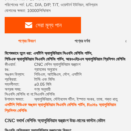
পরিশোধের শর্ত: L/C, D/A, D/P, T/T, ওয়েস্টার্ন ইউনিয়ন, মানিগ্রাম
যোগানের ক্ষমতা: 10000পিসি/মাস
সেরা মূল্য পান
পণ্যের বিবরণ
পণ্যের বর্ণনা
রেটি
বিশেষভাবে তুলে ধরা:
এসটিপি অ্যালুমিনিয়াম সিএনসি মেশিনিং পার্টস
,
পিডিএফ অ্যালুমিনিয়াম সিএনসি মেশিনিং পার্টস
,
আরওএইচএস অ্যালুমিনিয়াম প্রিসিশন মেশিনিং
কীওয়ার্ড:
CNC মেশিন অ্যালুমিনিয়াম যন্ত্রাংশ
রঙ:
গ্রাহকের অনুরোধ
অঙ্কন বিন্যাস:
পিডিএফ, আইজিএস, স্টেপ, এসটিপি
প্রক্রিয়া:
টার্নিং এবং মিলিং
সহনশীলতা:
±0.05 মিমি
অগ্রজ সময়:
পণ্য অনুযায়ী
সিএনসি মেশিনিং বা না:
সিএনসি মেশিনিং
উপাদান ক্ষমতা:
অ্যালুমিনিয়াম, স্টেইনলেস স্টীল, ইস্পাত সংকর, তামা, শক্ত ধাতু
এসটিপি পিডিএফ অঙ্কন অ্যালুমিনিয়াম সিএনসি মেশিনিং পার্টস, RoHs অ্যালুমিনিয়াম
প্রিসিশন মেশিনিং
CNC যথার্থ মেশিনিং অ্যালুমিনিয়াম যন্ত্রাংশ উচ্চ-মানের কাস্টম মেটাল
সিএনসি মেশিনযুক্ত অ্যালুমিনিয়াম যন্ত্রাংশের বিবরণ: