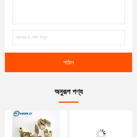
পাঠান
অনুরূপ পণ্য