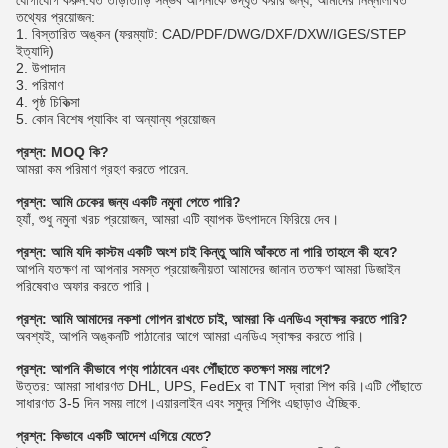
যোগাযোগ করুন.যত তাড়াতাড়ি সম্ভব আপনাকে উদ্ধৃত করার জন্য, আমাদের নিম্নলিখিত
তথ্যের প্রয়োজন:
1. বিস্তারিত অঙ্কন (ফরম্যাট: CAD/PDF/DWG/DXF/DXW/IGES/STEP
ইত্যাদি)
2. উপাদান
3. পরিমাণ
4. পৃষ্ঠ চিকিত্সা
5. কোন বিশেষ প্যাকিং বা অন্যান্য প্রয়োজন
প্রশ্ন: MOQ কি?
আমরা কম পরিমাণ গ্রহণ করতে পারেন.
প্রশ্ন: আমি চেকের জন্য একটি নমুনা পেতে পারি?
হ্যাঁ, শুধু নমুনা খরচ প্রয়োজন, আমরা এটি ব্যাপক উৎপাদনে ফিরিয়ে দেব।
প্রশ্ন: আমি যদি কাস্টম একটি অংশ চাই কিন্তু আমি আঁকতে না পারি তাহলে কী হবে?
আপনি যতক্ষণ না আপনার সমস্ত প্রয়োজনীয়তা আমাদের জানান ততক্ষণ আমরা ডিজাইন
পরিষেবাও অফার করতে পারি।
প্রশ্ন: আমি আমাদের নকশা গোপন রাখতে চাই, আমরা কি এনডিএ স্বাক্ষর করতে পারি?
অবশ্যই, আপনি অঙ্কনটি পাঠানোর আগে আমরা এনডিএ স্বাক্ষর করতে পারি।
প্রশ্ন: আপনি কীভাবে পণ্য পাঠাবেন এবং পৌঁছাতে কতক্ষণ সময় লাগে?
উত্তর: আমরা সাধারণত DHL, UPS, FedEx বা TNT দ্বারা শিপ করি।এটি পৌঁছাতে
সাধারণত 3-5 দিন সময় লাগে।এয়ারলাইন এবং সমুদ্র শিপিং এছাড়াও ঐচ্ছিক.
প্রশ্ন: কিভাবে একটি আদেশ এগিয়ে যেতে?