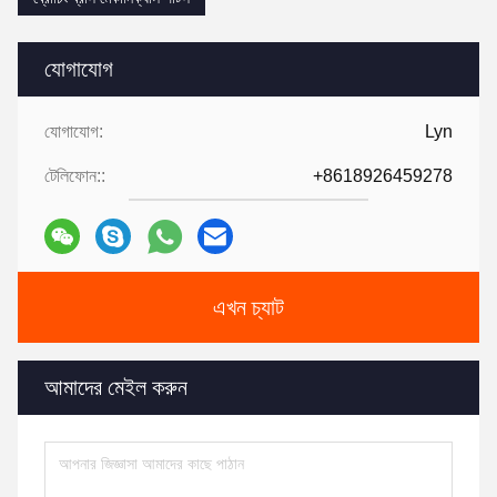
যোগাযোগ
যোগাযোগ:
Lyn
টেলিফোন::
+8618926459278
এখন চ্যাট
আমাদের মেইল করুন