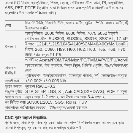
আমরা টাইটানিয়াম, অ্যালুমিনিয়াম, পিতল, ব্রোঞ্জ, স্টেইনলেস স্টীল, তামা, PI, এক্রাইলিক,
ABS, PET, PTFE ইত্যাদির মতো বিভিন্ন ধাতব এবং প্লাস্টিক সামগ্রীতে উচ্চ-মানের
যন্ত্রপাতির উপাদানগুলি পরিচালনা করি।
সিএনসি টার্নিং, সিএনসি মিলিং, লেজার কাটিং, বেন্ডিং, স্পিনিং, ওয়্যার কাটিং, স্ট্
সেবা
ইনজেকশন মোল্ডিং
অ্যালুমিনিয়াম: 2000 সিরিজ, 6000 সিরিজ, 7075,5052 ইত্যাদি।
স্টেইনলেস স্টীল: SUS303, SUS304, SS316, SS316L, 17-4PH ইত
ইস্পাত: 1214L/1215/1045/4140/SCM440/40CrMo ইত্যাদি।
উপকরণ
পিতল: 260, C360, H59, H60, H62, H63, H65, H68, H70, ব্রোঞ্জ
টাইটানিয়াম: গ্রেডF1-F5
প্লাস্টিক: Acetal/POM/PA/Nylon/PC/PMMA/PVC/PU/Acrylic/
অ্যানোডাইজ, বিড ব্লাস্টেড, সিল্ক স্ক্রিন, পিভিডি প্লেটিং, জিঙ্ক/নিকেল/ক্রোম/টা
সারফেস
লেপা,
ট্রিটমেন্ট
প্যাসিভেশন, ইলেক্ট্রোফোরেসিস, ইলেকট্রো পলিশিং, নর্ল, লেজার/ইচ/এনগ্রেভ ইত
সহনশীলতা
+/-0.002~+/-0.005 মিমি
পৃষ্ঠের রুক্ষতা
ন্যূনতম Ra0.1~3.2
অঙ্কন গৃহীত
STP, STEP, LGS, XT, AutoCAD(DXF,DWG), PDF, বা নমুনা
অগ্রজ সময়
নমুনার জন্য 1-2 সপ্তাহ, ভর উৎপাদনের জন্য 3-4 সপ্তাহ
গুণ নিশ্চিত করা
ISO9001:2015, SGS, RoHs, TUV
পরিশোধের শর্ত
বাণিজ্য নিশ্চয়তা, টিটি/পেপ্যাল/ওয়েস্ট ইউনিয়ন
CNC ব্রাস যন্ত্রাংশ বিস্তারিত:
প্রতি বছর, সারা বিশ্ব থেকে গ্রাহকরা আমাদের কোম্পানি পরিদর্শন করতে আসেন।এছাড়াও
আমরা বিশ্বজুড়ে গ্রাহকদের কাছ থেকে দুর্দান্ত খ্যাতি পাই।