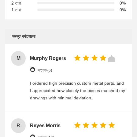
2 তারা
0%
1 তারা
0%
সমস্ত পর্যালোচনা
M
Murphy Rogers
সহায়ক (6)
I ordered high precision custom metal parts, and
I appreciated how closely the pieces matched my
drawings with minimal deviation.
R
Reyes Morris