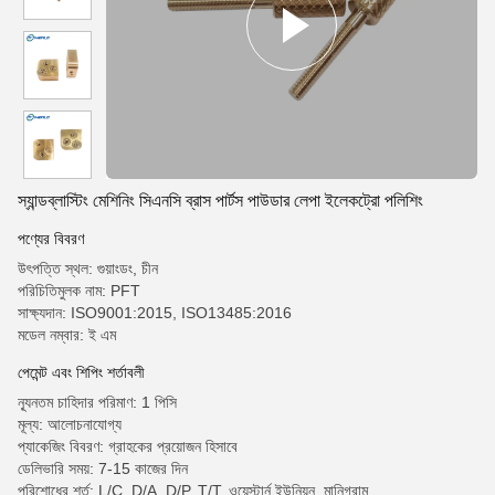
স্যান্ডব্লাস্টিং মেশিনিং সিএনসি ব্রাস পার্টস পাউডার লেপা ইলেকট্রো পলিশিং
পণ্যের বিবরণ
উৎপত্তি স্থল: গুয়াংডং, চীন
পরিচিতিমুলক নাম: PFT
সাক্ষ্যদান: ISO9001:2015, ISO13485:2016
মডেল নম্বার: ই এম
পেমেন্ট এবং শিপিং শর্তাবলী
ন্যূনতম চাহিদার পরিমাণ: 1 পিসি
মূল্য: আলোচনাযোগ্য
প্যাকেজিং বিবরণ: গ্রাহকের প্রয়োজন হিসাবে
ডেলিভারি সময়: 7-15 কাজের দিন
পরিশোধের শর্ত: L/C, D/A, D/P, T/T, ওয়েস্টার্ন ইউনিয়ন, মানিগ্রাম