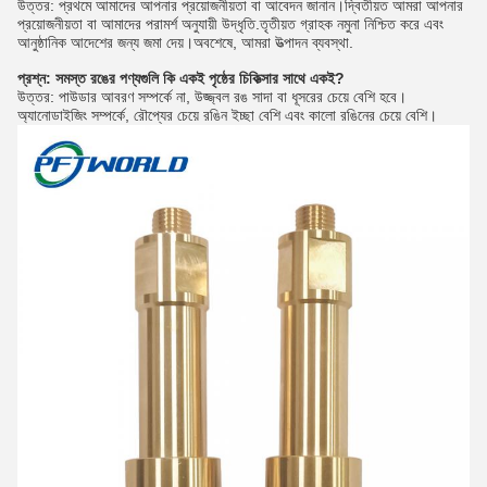
উত্তর: প্রথমে আমাদের আপনার প্রয়োজনীয়তা বা আবেদন জানান।দ্বিতীয়ত আমরা আপনার
প্রয়োজনীয়তা বা আমাদের পরামর্শ অনুযায়ী উদ্ধৃতি.তৃতীয়ত গ্রাহক নমুনা নিশ্চিত করে এবং
আনুষ্ঠানিক আদেশের জন্য জমা দেয়।অবশেষে, আমরা উত্পাদন ব্যবস্থা.
প্রশ্ন: সমস্ত রঙের পণ্যগুলি কি একই পৃষ্ঠের চিকিত্সার সাথে একই?
উত্তর: পাউডার আবরণ সম্পর্কে না, উজ্জ্বল রঙ সাদা বা ধূসরের চেয়ে বেশি হবে।
অ্যানোডাইজিং সম্পর্কে, রৌপ্যের চেয়ে রঙিন ইচ্ছা বেশি এবং কালো রঙিনের চেয়ে বেশি।