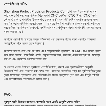
কোম্পানির প্রোফাইল:
Shenzhen Perfect Precision Products Co., Ltd একটি কোম্পানি যা এক
দশকেরও বেশি সময় ধরে বিভিন্ন শিল্পে যথার্থ CNC মেশিনিং, CNC টার্নিং, CNC মিলিং
মেটাল স্ট্যাম্পিং, প্লাস্টিক ইনজেকশন, লেজার কাটিং এবং শীট মেটাল ফ্যাব্রিকেশনের জন্য
অল-ইন-ওয়ান সলিউশন সরবরাহ করে। .আমাদের তৈরি পণ্যগুলি প্রধানত মহাকাশ, স্থাপত্য,
স্বয়ংচালিত, বাণিজ্যিক, চিকিৎসা, অপটিক্যাল এবং সামুদ্রিক শিল্পের পাশাপাশি অন্যান্য অনেক
খাতে ব্যবহৃত হয়।
আমাদের কোম্পানী আমাদের সমৃদ্ধ অভিজ্ঞতা এবং চমৎকার মানের সাথে একসাথে আমাদের
ক্লায়েন্টদের সাথে দ্রুত বেড়ে উঠছিল।
আমাদের দল আপনার এবং আপনার ধারণা অনুসরণকারী.প্রধানত OEM/ODM ব্যবসা গ্রহণ
করি কারণ আমরা পরামর্শকারী গোষ্ঠী, সমৃদ্ধ অভিজ্ঞ কর্মী, সরবরাহ চেইন ব্যবস্থাপনা, বিভিন্ন
সমাধান এবং শুধুমাত্র রপ্তানি অফার করি।
যে কোনো ধরনের উপাদান গ্রাহকের স্পেসিফিকেশন, নকশা এবং প্রয়োজনীয়তা অনুযায়ী
ঠিকভাবে তৈরি এবং সরবরাহ করা যেতে পারে।আমাদের প্রাথমিক লক্ষ্য হল প্রতিযোগীতামূলক
মূল্যে সময়মতো গ্রাহকদের এবং পরিষেবাগুলির মানের প্রত্যাশা পূরণ করা এবং নির্ভুল মেশিনিং
এবং কাস্টমাইজড পরিষেবাগুলি অফার করা।
FAQ:
প্রশ্ন: আমি কিভাবে আপনার কোম্পানি থেকে একটি উদ্ধৃতি পেতে পারি?