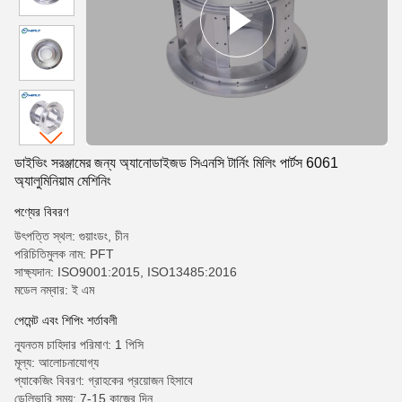
ডাইভিং সরঞ্জামের জন্য অ্যানোডাইজড সিএনসি টার্নিং মিলিং পার্টস 6061
অ্যালুমিনিয়াম মেশিনিং
পণ্যের বিবরণ
উৎপত্তি স্থল: গুয়াংডং, চীন
পরিচিতিমুলক নাম: PFT
সাক্ষ্যদান: ISO9001:2015, ISO13485:2016
মডেল নম্বার: ই এম
পেমেন্ট এবং শিপিং শর্তাবলী
ন্যূনতম চাহিদার পরিমাণ: 1 পিসি
মূল্য: আলোচনাযোগ্য
প্যাকেজিং বিবরণ: গ্রাহকের প্রয়োজন হিসাবে
ডেলিভারি সময়: 7-15 কাজের দিন