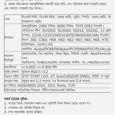
2. আমরা উচ্চ-মানের অ্যালুমিনিয়াম সামগ্রী ক্রয় করি, এবং পরিপক্ক জারণ পদ্ধতি রয়েছে
এবং সমাপ্ত পণ্যগুলি উচ্চ মানের।
সিএনসি টার্নিং, সিএনসি মিলিং, লেজার কাটিং, বেন্ডিং, স্পিনিং, ওয়্যার কাটিং, স্ট্
সেবা
ইনজেকশন মোল্ডিং
অ্যালুমিনিয়াম: 2000 সিরিজ, 6000 সিরিজ, 7075,5052 ইত্যাদি।
স্টেইনলেস স্টীল: SUS303, SUS304, SS316, SS316L, 17-4PH ইত
ইস্পাত: 1214L/1215/1045/4140/SCM440/40CrMo ইত্যাদি।
উপকরণ
পিতল: 260, C360, H59, H60, H62, H63, H65, H68, H70, ব্রোঞ্জ
টাইটানিয়াম: গ্রেডF1-F5
প্লাস্টিক: Acetal/POM/PA/Nylon/PC/PMMA/PVC/PU/Acrylic/
অ্যানোডাইজ, বিড ব্লাস্টেড, সিল্ক স্ক্রিন, পিভিডি প্লেটিং, জিঙ্ক/নিকেল/ক্রোম/টা
সারফেস
লেপা,
ট্রিটমেন্ট
প্যাসিভেশন, ইলেক্ট্রোফোরেসিস, ইলেকট্রো পলিশিং, নর্ল, লেজার/ইচ/এনগ্রেভ ইত
সহনশীলতা
+/-0.002~+/-0.005 মিমি
পৃষ্ঠের রুক্ষতা
ন্যূনতম Ra0.1~3.2
অঙ্কন গৃহীত
STP, STEP, LGS, XT, AutoCAD(DXF,DWG), PDF, বা নমুনা
অগ্রজ সময়
নমুনার জন্য 1-2 সপ্তাহ, ভর উৎপাদনের জন্য 3-4 সপ্তাহ
গুণ নিশ্চিত করা
ISO9001:2015, SGS, RoHs, TUV
পরিশোধের শর্ত
বাণিজ্য নিশ্চয়তা, টিটি/পেপ্যাল/ওয়েস্ট ইউনিয়ন
যথার্থ OEM সুবিধা:
1. পণ্যের বিশদ যোগাযোগ করুন এবং প্রতিটি বিশদ বিবরণ ছেড়ে দেবেন না।
2. পেশাদার এবং অভিজ্ঞ বিক্রয় দল.
3. পণ্য প্যাকেজিং কঠোর চিকিত্সা.