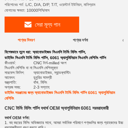
পরিশোধের শর্ত: L/C, D/A, D/P, T/T, ওয়েস্টার্ন ইউনিয়ন, মানিগ্রাম
যোগানের ক্ষমতা: 10000পিসি/মাস
সেরা মূল্য পান
পণ্যের বিবরণ
পণ্যের বর্ণনা
রেটি
বিশেষভাবে তুলে ধরা:
অ্যানোডাইজড সিএনসি টার্নিং মিলিং পার্টস
,
ডাইভিং সিএনসি টার্নিং মিলিং পার্টস
,
6061 অ্যালুমিনিয়াম সিএনসি মেশিনিং পার্টস
কীওয়ার্ড:
CNC টার্ন-milled অংশ
সিএনসি মেশিনিং বা না:
সিএনসি মেশিনযুক্ত
সারফেস ফিনিশ:
অ্যানোডাইজড, স্যান্ডব্লাস্টিং
আবেদন:
ডুবুরির সামগ্রী
যন্ত্রপাতি:
বাঁক, মিলিং
অগ্রজ সময়:
2-3 সপ্তাহ
ডাইভিং সরঞ্জামের জন্য অ্যানোডাইজড সিএনসি টার্নিং মিলিং পার্টস 6061 অ্যালুমিনিয়াম
মেশিনিং
CNC টার্নিং মিলিং পার্টস যথার্থ OEM অ্যালুমিনিয়াম 6061 সরবরাহকারী
যথার্থ OEM বর্ণনা:
1. বহু বছরের মিলিং অভিজ্ঞতার সাথে, আমরা সর্বাধিক পরিমাণে পণ্যগুলির জন্য গ্রাহকদের উচ্চ
প্রয়োজনীয়তা পূরণ করতে পারি।