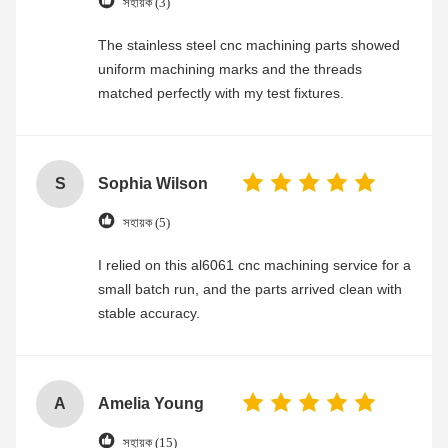
সহায়ক (3)
The stainless steel cnc machining parts showed
uniform machining marks and the threads
matched perfectly with my test fixtures.
S
Sophia Wilson
সহায়ক (5)
I relied on this al6061 cnc machining service for a
small batch run, and the parts arrived clean with
stable accuracy.
A
Amelia Young
সহায়ক (15)