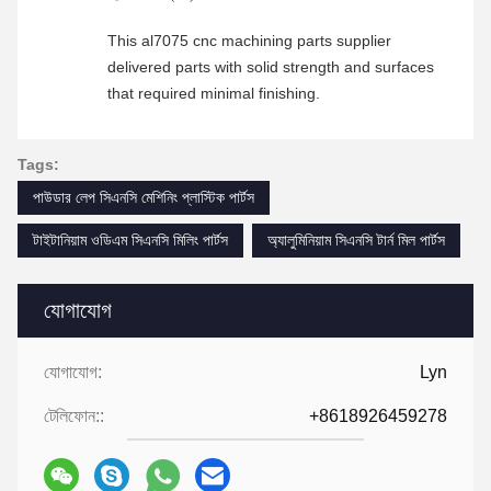
This al7075 cnc machining parts supplier
delivered parts with solid strength and surfaces
that required minimal finishing.
Tags:
পাউডার লেপ সিএনসি মেশিনিং প্লাস্টিক পার্টস
টাইটানিয়াম ওডিএম সিএনসি মিলিং পার্টস
অ্যালুমিনিয়াম সিএনসি টার্ন মিল পার্টস
যোগাযোগ
যোগাযোগ:
Lyn
টেলিফোন::
+8618926459278