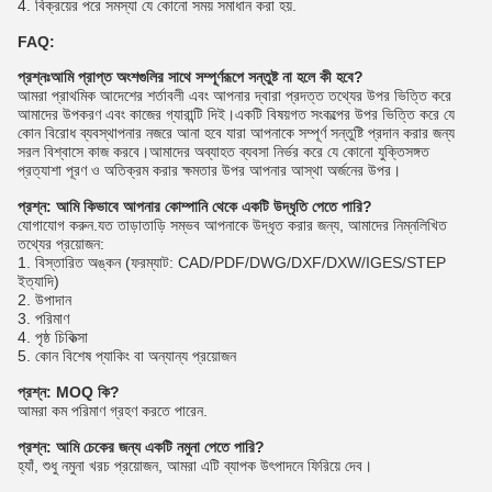
4. বিক্রয়ের পরে সমস্যা যে কোনো সময় সমাধান করা হয়.
FAQ:
প্রশ্নঃ
আমি প্রাপ্ত অংশগুলির সাথে সম্পূর্ণরূপে সন্তুষ্ট না হলে কী হবে?
আমরা প্রাথমিক আদেশের শর্তাবলী এবং আপনার দ্বারা প্রদত্ত তথ্যের উপর ভিত্তি করে
আমাদের উপকরণ এবং কাজের গ্যারান্টি দিই।একটি বিষয়গত সংকল্পের উপর ভিত্তি করে যে
কোন বিরোধ ব্যবস্থাপনার নজরে আনা হবে যারা আপনাকে সম্পূর্ণ সন্তুষ্টি প্রদান করার জন্য
সরল বিশ্বাসে কাজ করবে।আমাদের অব্যাহত ব্যবসা নির্ভর করে যে কোনো যুক্তিসঙ্গত
প্রত্যাশা পূরণ ও অতিক্রম করার ক্ষমতার উপর আপনার আস্থা অর্জনের উপর।
প্রশ্ন: আমি কিভাবে আপনার কোম্পানি থেকে একটি উদ্ধৃতি পেতে পারি?
যোগাযোগ করুন.যত তাড়াতাড়ি সম্ভব আপনাকে উদ্ধৃত করার জন্য, আমাদের নিম্নলিখিত
তথ্যের প্রয়োজন:
1. বিস্তারিত অঙ্কন (ফরম্যাট: CAD/PDF/DWG/DXF/DXW/IGES/STEP
ইত্যাদি)
2. উপাদান
3. পরিমাণ
4. পৃষ্ঠ চিকিত্সা
5. কোন বিশেষ প্যাকিং বা অন্যান্য প্রয়োজন
প্রশ্ন: MOQ কি?
আমরা কম পরিমাণ গ্রহণ করতে পারেন.
প্রশ্ন: আমি চেকের জন্য একটি নমুনা পেতে পারি?
হ্যাঁ, শুধু নমুনা খরচ প্রয়োজন, আমরা এটি ব্যাপক উৎপাদনে ফিরিয়ে দেব।