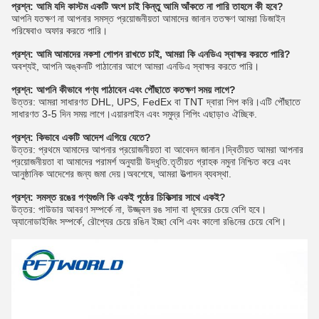
প্রশ্ন: আমি যদি কাস্টম একটি অংশ চাই কিন্তু আমি আঁকতে না পারি তাহলে কী হবে?
আপনি যতক্ষণ না আপনার সমস্ত প্রয়োজনীয়তা আমাদের জানান ততক্ষণ আমরা ডিজাইন
পরিষেবাও অফার করতে পারি।
প্রশ্ন: আমি আমাদের নকশা গোপন রাখতে চাই, আমরা কি এনডিএ স্বাক্ষর করতে পারি?
অবশ্যই, আপনি অঙ্কনটি পাঠানোর আগে আমরা এনডিএ স্বাক্ষর করতে পারি।
প্রশ্ন: আপনি কীভাবে পণ্য পাঠাবেন এবং পৌঁছাতে কতক্ষণ সময় লাগে?
উত্তর: আমরা সাধারণত DHL, UPS, FedEx বা TNT দ্বারা শিপ করি।এটি পৌঁছাতে
সাধারণত 3-5 দিন সময় লাগে।এয়ারলাইন এবং সমুদ্র শিপিং এছাড়াও ঐচ্ছিক.
প্রশ্ন: কিভাবে একটি আদেশ এগিয়ে যেতে?
উত্তর: প্রথমে আমাদের আপনার প্রয়োজনীয়তা বা আবেদন জানান।দ্বিতীয়ত আমরা আপনার
প্রয়োজনীয়তা বা আমাদের পরামর্শ অনুযায়ী উদ্ধৃতি.তৃতীয়ত গ্রাহক নমুনা নিশ্চিত করে এবং
আনুষ্ঠানিক আদেশের জন্য জমা দেয়।অবশেষে, আমরা উত্পাদন ব্যবস্থা.
প্রশ্ন: সমস্ত রঙের পণ্যগুলি কি একই পৃষ্ঠের চিকিত্সার সাথে একই?
উত্তর: পাউডার আবরণ সম্পর্কে না, উজ্জ্বল রঙ সাদা বা ধূসরের চেয়ে বেশি হবে।
অ্যানোডাইজিং সম্পর্কে, রৌপ্যের চেয়ে রঙিন ইচ্ছা বেশি এবং কালো রঙিনের চেয়ে বেশি।