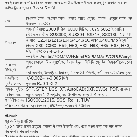
প্রক্রিয়াকরণের পরিমাণ চয়ন করতে পারে এবং উচ্চ উত্পাদনশীলতা রয়েছে (সাধারণত সাধারণ
মেশিন টুলের তুলনায় 3 থেকে 5 গুণ)!
সিএনসি টার্নিং, সিএনসি মিলিং, লেজার কাটিং, বেন্ডিং, স্পিনিং, ওয়্যার কাটিং, স্ট্
সেবা
ইনজেকশন মোল্ডিং
অ্যালুমিনিয়াম: 2000 সিরিজ, 6000 সিরিজ, 7075,5052 ইত্যাদি।
স্টেইনলেস স্টীল: SUS303, SUS304, SS316, SS316L, 17-4PH ইত
ইস্পাত: 1214L/1215/1045/4140/SCM440/40CrMo ইত্যাদি।
উপকরণ
পিতল: 260, C360, H59, H60, H62, H63, H65, H68, H70, ব্রোঞ্জ
টাইটানিয়াম: গ্রেডF1-F5
প্লাস্টিক: Acetal/POM/PA/Nylon/PC/PMMA/PVC/PU/Acrylic/
অ্যানোডাইজ, বিড ব্লাস্টেড, সিল্ক স্ক্রিন, পিভিডি প্লেটিং, জিঙ্ক/নিকেল/ক্রোম/টা
সারফেস
লেপা,
ট্রিটমেন্ট
প্যাসিভেশন, ইলেক্ট্রোফোরেসিস, ইলেকট্রো পলিশিং, নর্ল, লেজার/ইচ/এনগ্রেভ ইত
সহনশীলতা
+/-0.002~+/-0.005 মিমি
পৃষ্ঠের রুক্ষতা
ন্যূনতম Ra0.1~3.2
অঙ্কন গৃহীত
STP, STEP, LGS, XT, AutoCAD(DXF,DWG), PDF, বা নমুনা
অগ্রজ সময়
নমুনার জন্য 1-2 সপ্তাহ, ভর উৎপাদনের জন্য 3-4 সপ্তাহ
গুণ নিশ্চিত করা
ISO9001:2015, SGS, RoHs, TUV
পরিশোধের শর্ত
বাণিজ্য নিশ্চয়তা, টিটি/পেপ্যাল/ওয়েস্ট ইউনিয়ন
পরিষেবা:
প্রাক-বিক্রয় পরিষেবা:
1) 24 ঘন্টার মধ্যে উত্তর: আমরা উত্পাদন উন্নতি এবং খরচ-সঞ্চয় জন্য আপনার নকশা
প্রকৌশলী পরামর্শ অফার.
2) বিক্রয়োত্তর পরিষেবা: আমরা নিশ্চিত নমুনা উত্পাদন হিসাবে আমাদের গুণমান একই।যদি না