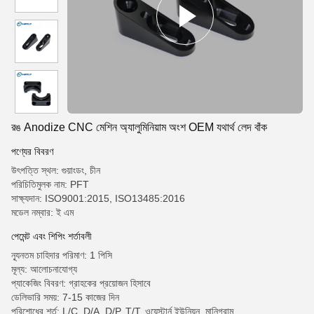
রঙ Anodize CNC মেশিন অ্যালুমিনিয়াম অংশ OEM যথার্থ লেদ বাঁক
পণ্যের বিবরণ
উৎপত্তি স্থল: গুয়াংডং, চীন
পরিচিতিমুলক নাম: PFT
সাক্ষ্যদান: ISO9001:2015, ISO13485:2016
মডেল নম্বার: ই এম
পেমেন্ট এবং শিপিং শর্তাবলী
ন্যূনতম চাহিদার পরিমাণ: 1 পিসি
মূল্য: আলোচনাযোগ্য
প্যাকেজিং বিবরণ: গ্রাহকের প্রয়োজন হিসাবে
ডেলিভারি সময়: 7-15 কাজের দিন
পরিশোধের শর্ত: L/C, D/A, D/P, T/T, ওয়েস্টার্ন ইউনিয়ন, মানিগ্রাম