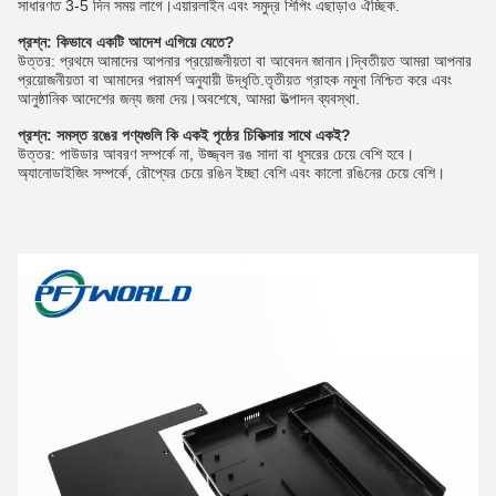
সাধারণত 3-5 দিন সময় লাগে।এয়ারলাইন এবং সমুদ্র শিপিং এছাড়াও ঐচ্ছিক.
প্রশ্ন: কিভাবে একটি আদেশ এগিয়ে যেতে?
উত্তর: প্রথমে আমাদের আপনার প্রয়োজনীয়তা বা আবেদন জানান।দ্বিতীয়ত আমরা আপনার
প্রয়োজনীয়তা বা আমাদের পরামর্শ অনুযায়ী উদ্ধৃতি.তৃতীয়ত গ্রাহক নমুনা নিশ্চিত করে এবং
আনুষ্ঠানিক আদেশের জন্য জমা দেয়।অবশেষে, আমরা উত্পাদন ব্যবস্থা.
প্রশ্ন: সমস্ত রঙের পণ্যগুলি কি একই পৃষ্ঠের চিকিত্সার সাথে একই?
উত্তর: পাউডার আবরণ সম্পর্কে না, উজ্জ্বল রঙ সাদা বা ধূসরের চেয়ে বেশি হবে।
অ্যানোডাইজিং সম্পর্কে, রৌপ্যের চেয়ে রঙিন ইচ্ছা বেশি এবং কালো রঙিনের চেয়ে বেশি।