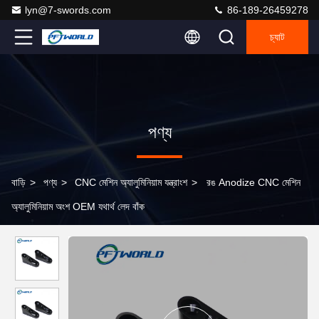
lyn@7-swords.com
86-189-26459278
চ্যাট
পণ্য
বাড়ি
>
পণ্য
>
CNC মেশিন অ্যালুমিনিয়াম যন্ত্রাংশ
>
রঙ Anodize CNC মেশিন
অ্যালুমিনিয়াম অংশ OEM যথার্থ লেদ বাঁক