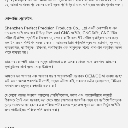
হয়, আমরা আমাদের গ্রাহকদের একটি দ্রুত প্রতিক্রিয়া এবং সর্বোত্তম সমাধান প্রদান করব।
কোম্পানির প্রোফাইল:
Shenzhen Perfect Precision Products Co., Ltd একটি কোম্পানি যা এক
দশকেরও বেশি সময় ধরে বিভিন্ন শিল্পে যথার্থ CNC মেশিনিং, CNC টার্নিং, CNC মিলিং
মেটাল স্ট্যাম্পিং, প্লাস্টিক ইনজেকশন, লেজার কাটিং এবং শীট মেটাল ফ্যাব্রিকেশনের জন্য
অল-ইন-ওয়ান সলিউশন সরবরাহ করে। .আমাদের তৈরি পণ্যগুলি প্রধানত মহাকাশ, স্থাপত্য,
স্বয়ংচালিত, বাণিজ্যিক, চিকিৎসা, অপটিক্যাল এবং সামুদ্রিক শিল্পের পাশাপাশি অন্যান্য অনেক
খাতে ব্যবহৃত হয়।
আমাদের কোম্পানী আমাদের সমৃদ্ধ অভিজ্ঞতা এবং চমৎকার মানের সাথে একসাথে আমাদের
ক্লায়েন্টদের সাথে দ্রুত বেড়ে উঠছিল।
আমাদের দল আপনার এবং আপনার ধারণা অনুসরণকারী.প্রধানত OEM/ODM ব্যবসা গ্রহণ
করি কারণ আমরা পরামর্শকারী গোষ্ঠী, সমৃদ্ধ অভিজ্ঞ কর্মী, সরবরাহ চেইন ব্যবস্থাপনা, বিভিন্ন
সমাধান এবং শুধুমাত্র রপ্তানি অফার করি।
যে কোনো ধরনের উপাদান গ্রাহকের স্পেসিফিকেশন, নকশা এবং প্রয়োজনীয়তা অনুযায়ী
ঠিকভাবে তৈরি এবং সরবরাহ করা যেতে পারে।আমাদের প্রাথমিক লক্ষ্য হল প্রতিযোগীতামূলক
মূল্যে সময়মতো গ্রাহকদের এবং পরিষেবাগুলির মানের প্রত্যাশা পূরণ করা এবং নির্ভুল মেশিনিং
এবং কাস্টমাইজড পরিষেবাগুলি অফার করা।