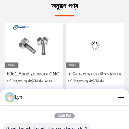
অনুরূপ পণ্য
ভিডিও
ভিডিও
6061 Anodize সারফেস CNC
কাস্টম কালো অ্যানোডাইজড সিএনসি
মেশিনযুক্ত অ্যালুমিনিয়াম যন্ত্রাংশ
মেশিনযুক্ত অ্যালুমিনিয়াম
দ্রুত 3D মুদ্রিত পরিষেবা
Lyn
সেরা মূল্য পান
সেরা মূল্য পান
2:30 PM
Good day, what product are you looking for?