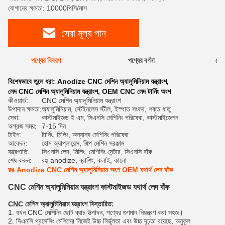
যোগানের ক্ষমতা: 10000পিসি/মাস
সেরা মূল্য পান
পণ্যের বিবরণ
পণ্যের বর্ণনা
রেটি
বিশেষভাবে তুলে ধরা:
Anodize CNC মেশিন অ্যালুমিনিয়াম যন্ত্রাংশ
,
লেদ CNC মেশিন অ্যালুমিনিয়াম যন্ত্রাংশ
,
OEM CNC লেদ টার্নিং অংশ
কীওয়ার্ড:
CNC মেশিন অ্যালুমিনিয়াম যন্ত্রাংশ
উপাদান ক্ষমতা:
অ্যালুমিনিয়াম, স্টেইনলেস স্টীল, ইস্পাত সংকর, শক্ত ধাতু
সেবা:
কাস্টমাইজড ই এম, সিএনসি মেশিনিং পরিষেবা, কাস্টমাইজেশন
অগ্রজ সময়:
7-15 দিন
টাইপ:
টার্নিং, মিলিং, অন্যান্য মেশিনিং পরিষেবা
আবেদন:
হোম অ্যাপ্লায়েন্স, শিল্প মেশিন সরঞ্জাম
যন্ত্রপাতি:
সিএনসি লেদ, মিলিং, মেশিনিং সেন্টার, সিএনসি বাঁক
শেষ করুন:
রঙ anodize, ব্রাশিং, কলাই, কালো
রঙ Anodize CNC মেশিন অ্যালুমিনিয়াম অংশ OEM যথার্থ লেদ বাঁক
CNC মেশিন অ্যালুমিনিয়াম যন্ত্রাংশ কাস্টমাইজড যথার্থ লেদ বাঁক
CNC মেশিন অ্যালুমিনিয়াম যন্ত্রাংশ বিস্তারিত:
1. যখন CNC মেশিনিং ছোট ব্যাচ উত্পাদন, পণ্যের গুণমান নিয়ন্ত্রণ করা সহজ।
2. সিএনসি প্রসেসিং মেশিনের নিজেই উচ্চ নির্ভুলতা এবং উচ্চ দৃঢ়তা রয়েছে, অনুকূল