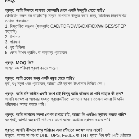
FAQ:
প্রশ্ন: আমি কিভাবে আপনার কোম্পানি থেকে একটি উদ্ধৃতি পেতে পারি?
যোগাযোগ করুন.যত তাড়াতাড়ি সম্ভব আপনাকে উদ্ধৃত করার জন্য, আমাদের নিম্নলিখিত
তথ্যের প্রয়োজন:
1. বিস্তারিত অঙ্কন (ফরম্যাট: CAD/PDF/DWG/DXF/DXW/IGES/STEP
ইত্যাদি)
2. উপাদান
3. পরিমাণ
4. পৃষ্ঠ চিকিত্সা
5. কোন বিশেষ প্যাকিং বা অন্যান্য প্রয়োজন
প্রশ্ন: MOQ কি?
আমরা কম পরিমাণ গ্রহণ করতে পারেন.
প্রশ্ন: আমি চেকের জন্য একটি নমুনা পেতে পারি?
হ্যাঁ, শুধু নমুনা খরচ প্রয়োজন, আমরা এটি ব্যাপক উৎপাদনে ফিরিয়ে দেব।
প্রশ্ন: আমি যদি কাস্টম একটি অংশ চাই কিন্তু আমি আঁকতে না পারি তাহলে কী হবে?
আপনি যতক্ষণ না আপনার সমস্ত প্রয়োজনীয়তা আমাদের জানান ততক্ষণ আমরা ডিজাইন
পরিষেবাও অফার করতে পারি।
প্রশ্ন: আমি আমাদের নকশা গোপন রাখতে চাই, আমরা কি এনডিএ স্বাক্ষর করতে পারি?
অবশ্যই, আপনি অঙ্কনটি পাঠানোর আগে আমরা এনডিএ স্বাক্ষর করতে পারি।
প্রশ্ন: আপনি কীভাবে পণ্য পাঠাবেন এবং পৌঁছাতে কতক্ষণ সময় লাগে?
উত্তর: আমরা সাধারণত DHL, UPS, FedEx বা TNT দ্বারা শিপ করি।এটি পৌঁছাতে