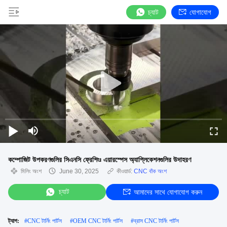
চ্যাট
যোগাযোগ
কম্পোজিট উপকরণগুলির সিএনসি ফ্রেশিংঃ এয়ারস্পেস অ্যাপ্লিকেশনগুলির উদাহরণ
মিলিং অংশ
June 30, 2025
কীওয়ার্ড:
CNC বাঁক অংশ
চ্যাট
আমাদের সাথে যোগাযোগ করুন
ট্যাগ:
#
CNC টার্নিং পার্টস
#
OEM CNC টার্নিং পার্টস
#
ব্রাস CNC টার্নিং পার্টস