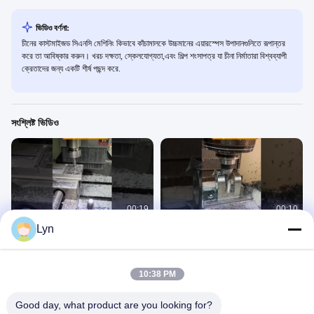
ভিডিও বর্ণনা:
চীনের কাস্টমাইজড সিএনসি মেশিনিং কিভাবে কাঁচামালকে উচ্চমানের এয়ারস্পেস উপাদানগুলিতে রূপান্তর
করে তা আবিষ্কার করুন। খরচ দক্ষতা, স্কেলযোগ্যতা,এবং শিল্প শংসাপত্র যা চীনা নির্মাতারা বিশ্বব্যাপী
ক্রেতাদের জন্য একটি শীর্ষ পছন্দ করে.
সংশ্লিষ্ট ভিডিও
00:19
00:10
Lyn
উচ্চ তাপমাত্রা খাদগুলির সিএনসি ফ্রিজিংঃ চরম
সিএনসি ফ্রিজিং মেশিনে গ্রাফাইট প্রক্রিয়াজাতকরণঃ
পরিবেশে উপাদান প্রক্রিয়াজাতকরণ
ইলেক্ট্রোড উত্পাদনের মূল প্রযুক্তি
মিলিং অংশ
মিলিং অংশ
June 30, 2025
June 30, 2025
10:38 PM
Good day, what product are you looking for?