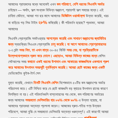
আমাদের গ্রাহকদের মধ্যে অনেকেই এখন
কম পরিমাণে, বেশি ধরনের সিএনসি অর্ডার
চাইছেন — অর্থাৎ, অল্প সংখ্যক বিভিন্ন যন্ত্রাংশ, প্রায়শই অল্প সময়ের মধ্যে। এই
চাহিদা মেটাতে, আমরা গত ছয় মাসে আমাদের
ডিজিটাল ওয়ার্কফ্লো
উন্নত করেছি, খরচ
২৮%
না বাড়িয়ে গড় লিড টাইম
কমিয়েছি। কী পরিবর্তন হয়েছে? প্রথমত, আমরা
আমাদের
সিএনসি প্রোগ্রামিং সফটওয়্যার
আপগ্রেড করেছি এবং সাধারণ যন্ত্রাংশের জ্যামিতির
জন্য
স্বয়ংক্রিয় সিএএম প্রোগ্রামিং
চালু করেছি। যা আগে আমাদের প্রোগ্রামারদের
২-৩ ঘন্টা
সময় নিত, তা এখন মাত্র
৩০-৪৫ মিনিট
সময় নেয়, যা প্রক্রিয়াটিকে
উল্লেখযোগ্যভাবে দ্রুত করে তোলে। এছাড়াও, আমরা বিভিন্ন কাজের মধ্যে
মেশিন
সেটআপের সময়
কমাতে একই ধরনের উপাদান এবং আকারের কাজগুলিকে একসাথে গ্রুপ
করে আমাদের উৎপাদন সময়সূচী পুনর্বিন্যাস করেছি। আমরা ছোট কাজের জন্য একটি
ডেডিকেটেড কুইক-টার্ন সেল
যুক্ত করেছি, যেখানে
তিনটি সিএনসি মেশিন
বিশেষভাবে ৫০টির কম যন্ত্রাংশের অর্ডার
পরিচালনা করে। এটি নিশ্চিত করে যে ছোট কাজগুলি বড় ব্যাচের উৎপাদন রানের কারণে
বিলম্বিত না হয়। এই পরিবর্তনগুলি বাস্তবায়নের পর থেকে, কম পরিমাণের অর্ডারের
জন্য আমাদের
সময়মতো ডেলিভারির হার
৮৬% থেকে ৯৮%
এ উন্নত হয়েছে, যা
আমাদের গ্রাহকরা অত্যন্ত প্রশংসা করেন। আজকের দ্রুত-গতির পণ্য উন্নয়ন
পরিবেশে, আমরা বুঝি যে সময়মতো ডেলিভারি অত্যন্ত গুরুত্বপূর্ণ। এই কারণেই আমরা