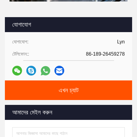
যোগাযোগ
যোগাযোগ:
Lyn
টেলিফোন::
86-189-26459278
এখন চ্যাট
আমাদের মেইল করুন